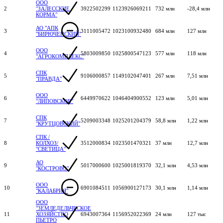
ООО
2
"ЗАЛЕССКИЕ
3922502299
1123926069211
732 млн
-28,4 млн
КОРМА"
АО "АПК
3
3111005472
1023100932480
684 млн
127 млн
"БИРЮЧЕНСКИЙ"
ООО
4
5803009850
1025800547123
577 млн
118 млн
"АГРОКОМПЛЕКС"
СПК
5
9106000857
1149102047401
267 млн
7,51 млн
"ПРАВДА"
ООО
6
6449970622
1046404900552
123 млн
5,01 млн
"ЛИПОВСКОЕ"
СПК
7
5209003348
1025201204379
58,8 млн
1,22 млн
"КРУТЦОВСКИЙ"
СПК /
8
КОЛХОЗ/
3512000834
1023501470321
37 млн
12,7 млн
"СВЕТИЦА"
АО
9
5017000600
1025001819370
32,1 млн
4,53 млн
"КОСТРОВО"
ООО
10
6901084511
1056900127173
30,1 млн
1,14 млн
"КАЛАБРИЯ"
ООО
"ЗЕМЛЕДЕЛЬЧЕСКОЕ
11
ХОЗЯЙСТВО
6943007364
1156952022369
24 млн
127 тыс
ПЬЕТРО