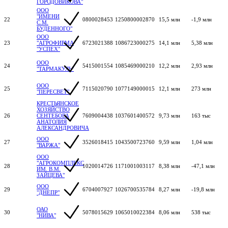
ГОРОДОВИКОВА"
ООО
"ИМЕНИ
22
0800028453
1250800002870
15,5 млн
-1,9 млн
С.М.
БУДЕННОГО"
ООО
23
"АГРОФИРМА
6723021388
1086723000275
14,1 млн
5,38 млн
"УСПЕХ"
ООО
24
5415001554
1085469000210
12,2 млн
2,93 млн
"ТАРМАКУЛЬ"
ООО
25
7115020790
1077149000015
12,1 млн
273 млн
"ПЕРЕСВЕТ"
КРЕСТЬЯНСКОЕ
ХОЗЯЙСТВО
26
СЕНТЕБОВА
7609004438
1037601400572
9,73 млн
163 тыс
АНАТОЛИЯ
АЛЕКСАНДРОВИЧА
ООО
27
3526018415
1043500723760
9,59 млн
1,04 млн
"ВАРЖА"
ООО
"АГРОКОМПЛЕКС
28
1020014726
1171001003117
8,38 млн
-47,1 млн
ИМ. В.М.
ЗАЙЦЕВА"
ООО
29
6704007927
1026700535784
8,27 млн
-19,8 млн
"ДНЕПР"
ОАО
30
5078015629
1065010022384
8,06 млн
538 тыс
"НИВА"