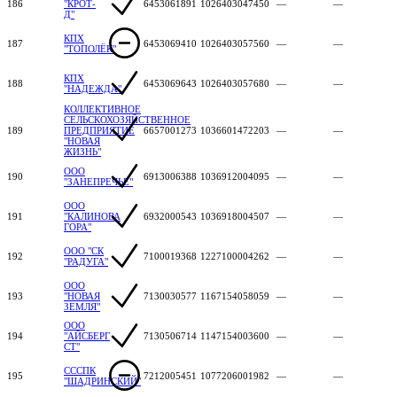
186
"КРОТ-
6453061891
1026403047450
—
—
Д"
КПХ
187
6453069410
1026403057560
—
—
"ТОПОЛЁК"
КПХ
188
6453069643
1026403057680
—
—
"НАДЕЖДА"
КОЛЛЕКТИВНОЕ
СЕЛЬСКОХОЗЯЙСТВЕННОЕ
189
ПРЕДПРИЯТИЕ
6657001273
1036601472203
—
—
"НОВАЯ
ЖИЗНЬ"
ООО
190
6913006388
1036912004095
—
—
"ЗАНЕПРЕЧЬЕ"
ООО
191
"КАЛИНОВА
6932000543
1036918004507
—
—
ГОРА"
ООО "СК
192
7100019368
1227100004262
—
—
"РАДУГА"
ООО
193
"НОВАЯ
7130030577
1167154058059
—
—
ЗЕМЛЯ"
ООО
194
"АЙСБЕРГ
7130506714
1147154003600
—
—
СТ"
СССПК
195
7212005451
1077206001982
—
—
"ШАДРИНСКИЙ"