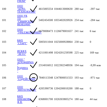
ГНОМ"
ООО
100
"АГРО-
4615005554
1044613000630
280 тыс
-397 тыс
ТЕХНОЛОГИИ"
ООО УК
ТП
101
5402454500
1055402020926
254 тыс
-284 тыс
"СИБИРСКАЯ
ВЕНЕЦИЯ"
ООО
102
6679008473
1126679001657
241 тыс
6 тыс
"УРАЛЭКОФЕРМЕР"
КФХ
103
5005011044
1025000928864
230 тыс
0
"СТАРТ"
ИСКФХ
104
4211001498
1024201259598
225 тыс
169 тыс
"ЛЕТО"
ООО "
АГРОФИРМА
105
"
2314016012
1022302348936
194 тыс
-9,99 млн
РОДИНА
"
ООО
106
7840113348
1247800051553
193 тыс
-971 тыс
"СОДЕЙСТВИЕ"
ООО
107
4205390736
1204200010200
188 тыс
0
"ИНТЕГРАЦИЯ"
КФХ
108
ШМАКОВА
6368001700
1026303805274
180 тыс
44 тыс
Ф.В.