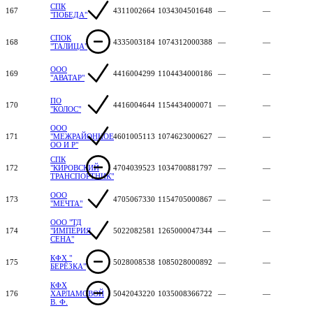
СПК
167
4311002664
1034304501648
—
—
"ПОБЕДА"
СПОК
168
4335003184
1074312000388
—
—
"ТАЛИЦА"
ООО
169
4416004299
1104434000186
—
—
"АВАТАР"
ПО
170
4416004644
1154434000071
—
—
"КОЛОС"
ООО
171
"МЕЖРАЙОННОЕ
4601005113
1074623000627
—
—
ОО И Р"
СПК
172
"КИРОВСКИЙ
4704039523
1034700881797
—
—
ТРАНСПОРТНИК"
ООО
173
4705067330
1154705000867
—
—
"МЕЧТА"
ООО "ТД
174
"ИМПЕРИЯ
5022082581
1265000047344
—
—
СЕНА"
КФХ "
175
5028008538
1085028000892
—
—
БЕРЁЗКА"
КФХ
176
ХАРЛАМОВОЙ
5042043220
1035008366722
—
—
В. Ф.