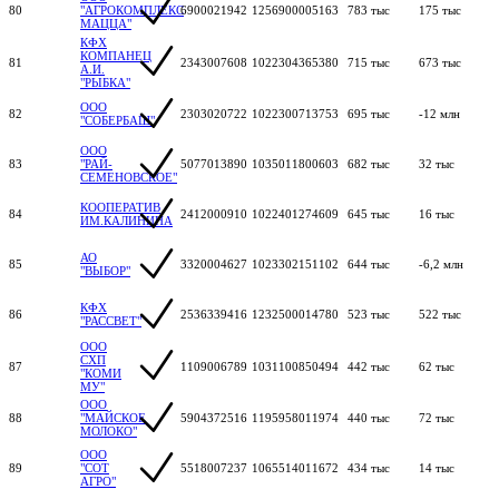
80
"АГРОКОМПЛЕКС
6900021942
1256900005163
783 тыс
175 тыс
МАЦЦА"
КФХ
КОМПАНЕЦ
81
2343007608
1022304365380
715 тыс
673 тыс
А.И.
"РЫБКА"
ООО
82
2303020722
1022300713753
695 тыс
-12 млн
"СОБЕРБАШ"
ООО
83
"РАЙ-
5077013890
1035011800603
682 тыс
32 тыс
СЕМЕНОВСКОЕ"
КООПЕРАТИВ
84
2412000910
1022401274609
645 тыс
16 тыс
ИМ.КАЛИНИНА
АО
85
3320004627
1023302151102
644 тыс
-6,2 млн
"ВЫБОР"
КФХ
86
2536339416
1232500014780
523 тыс
522 тыс
"РАССВЕТ"
ООО
СХП
87
1109006789
1031100850494
442 тыс
62 тыс
"КОМИ
МУ"
ООО
88
"МАЙСКОЕ
5904372516
1195958011974
440 тыс
72 тыс
МОЛОКО"
ООО
89
"СОТ
5518007237
1065514011672
434 тыс
14 тыс
АГРО"