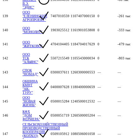
В.Э.
"ЭДИС"
ООО
139
"ЕЛЕНИНСКИЙ
7407010559
1107407000150
0
-261 тыс
АГРОПРОЕКТ"
ООО
140
1903025512
1161901053808
0
-333 тыс
"МОНОЛИТ"
ООО
141
4704104405
1184704017629
0
-479 тыс
"ЖИТКОВО"
ООО
142
ТСК
5507215549
1105543000034
0
-803 тыс
"АЛЬЯНС"
СПОК
143
0300037611
1260300000553
—
—
"НОМАД"
ОБЩИНА
КМНТ
144
0400007628
1180400000659
—
—
"АК-
ТУРУ"
ООО
145
"НОВАЯ
0500015284
1240500012532
—
—
ЖИЗНЬ"
КФХ
146
"ДОМ
0500051719
1260500005204
—
—
ФЕРМЕРА"
СЕЛЬСКОХОЗЯЙСТВЕННЫЙ
ПРОИЗВОДСТВЕННЫЙ
КООПЕРАТИВ
147
0509105912
1080506001058
—
—
(КОЛХОЗ)
"