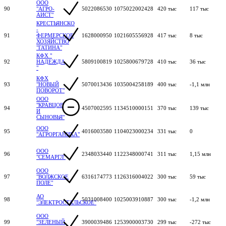
ООО
90
"АГРО-
5022086530
1075022002428
420 тыс
117 тыс
АИСТ"
КРЕСТЬЯНСКО
-
91
ФЕРМЕРСКОЕ
1628000950
1021605556928
417 тыс
8 тыс
ХОЗЯЙСТВО
"ГАТИНА"
КФХ "
92
НАДЕЖДА
5809100819
1025800679728
410 тыс
36 тыс
"
КФХ
93
"НОВЫЙ
5070013436
1035004258189
400 тыс
-1,1 млн
ПОВОРОТ"
ООО
"КРАВЦОВ
94
4507002595
1134510000151
370 тыс
139 тыс
И
СЫНОВЬЯ"
ООО
95
4016003580
1104023000234
331 тыс
0
"АГРОРГАНИКА"
ООО
96
2348033440
1122348000741
311 тыс
1,15 млн
"СЕМАРГЛ"
ООО
97
"ВОЛЖСКОЕ
6316174773
1126316004022
300 тыс
59 тыс
ПОЛЕ"
АО
98
5031008400
1025003910887
300 тыс
-1,2 млн
"ЭЛЕКТРОСТАЛЬСКОЕ"
ООО
99
"ЗЕЛЕНЫЙ
3900039486
1253900003730
299 тыс
-272 тыс