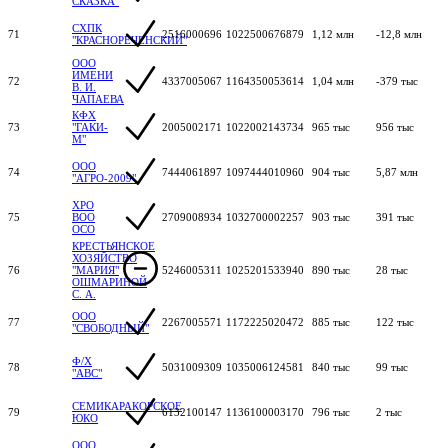
СКАЗКА"
СХПК
71
2516000696
1022500676879
1,12 млн
-12,8 млн
"КРАСНОРЕЧЕНСКИЙ"
ООО
ИМЕНИ
72
4337005067
1164350053614
1,04 млн
-379 тыс
В. И.
ЧАПАЕВА
КФХ
73
"ГАКИ-
2005002171
1022002143734
965 тыс
956 тыс
М"
ООО
74
7444061897
1097444010960
904 тыс
5,87 млн
"АГРО-2009"
ХРО
75
ВОО
2709008934
1032700002257
903 тыс
391 тыс
ОСО
КРЕСТЬЯНСКОЕ
ХОЗЯЙСТВО
76
"МАРИЯ"
5246005311
1025201533940
890 тыс
28 тыс
ОШМАРИНОЙ
С. А.
ООО
77
2267005571
1172225020472
885 тыс
122 тыс
"СВОБОДНЫЙ"
Ф/Х
78
5031009309
1035006124581
840 тыс
99 тыс
"АВС"
СЕМИКАРАКОРСКОЕ
79
6132100147
1136100003170
796 тыс
2 тыс
ЮКО
ООО