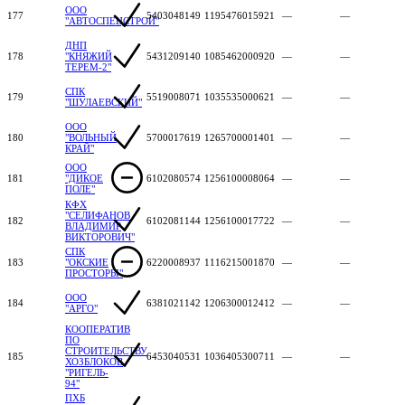
ООО
177
5403048149
1195476015921
—
—
"АВТОСПЕЦСТРОЙ"
ДНП
178
"КНЯЖИЙ
5431209140
1085462000920
—
—
ТЕРЕМ-2"
СПК
179
5519008071
1035535000621
—
—
"ШУЛАЕВСКИЙ"
ООО
180
"ВОЛЬНЫЙ
5700017619
1265700001401
—
—
КРАЙ"
ООО
181
"ДИКОЕ
6102080574
1256100008064
—
—
ПОЛЕ"
КФХ
"СЕЛИФАНОВ
182
6102081144
1256100017722
—
—
ВЛАДИМИР
ВИКТОРОВИЧ"
СПК
183
"ОКСКИЕ
6220008937
1116215001870
—
—
ПРОСТОРЫ"
ООО
184
6381021142
1206300012412
—
—
"АРГО"
КООПЕРАТИВ
ПО
СТРОИТЕЛЬСТВУ
185
6453040531
1036405300711
—
—
ХОЗБЛОКОВ
"РИГЕЛЬ-
94"
ПХБ