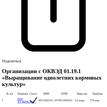
Поделиться
Организации с ОКВЭД 01.19.1
«Выращивание однолетних кормовых
культур»
№ п/п
Название
Статус
ИНН
ОГРН
Выручка
Прибыль
ООО
1
6911026332
1076911000451
1,6 млрд
276 млн
"РУЧЬЕВСКОЕ"