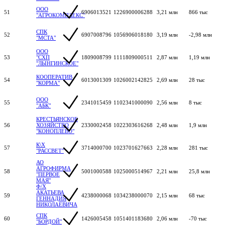
ООО
51
6906013521
1226900006288
3,21 млн
866 тыс
"АГРОКОМПЛЕКС"
СПК
52
6907008796
1056906018180
3,19 млн
-2,98 млн
"МСТА"
ООО
53
"СХП
1809008799
1111809000511
2,87 млн
1,19 млн
"ЛЫНГИНСКОЕ"
КООПЕРАТИВ
54
6013001309
1026002142825
2,69 млн
28 тыс
"КОРМА"
ООО
55
2341015459
1102341000090
2,56 млн
8 тыс
"АБК"
КРЕСТЬЯНСКОЕ
56
ХОЗЯЙСТВО
2330002458
1022303616268
2,48 млн
1,9 млн
"КОНОПЛЕВО"
К\Х
57
3714000700
1023701627663
2,28 млн
281 тыс
"РАССВЕТ"
АО
АГРОФИРМА
58
5001000588
1025000514967
2,21 млн
25,8 млн
"ПЕРВОЕ
МАЯ"
Ф/Х
АКАТЬЕВА
59
4238000068
1034238000070
2,15 млн
68 тыс
ГЕННАДИЯ
НИКОЛАЕВИЧА
СПК
60
1426005458
1051401183680
2,06 млн
-70 тыс
"БОРДОЙ"