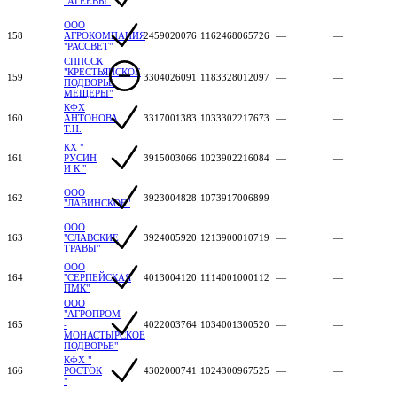
"АГЕЕВЫ"
ООО
158
АГРОКОМПАНИЯ
2459020076
1162468065726
—
—
"РАССВЕТ"
СППССК
"КРЕСТЬЯНСКОЕ
159
3304026091
1183328012097
—
—
ПОДВОРЬЕ
МЕЩЕРЫ"
КФХ
160
АНТОНОВА
3317001383
1033302217673
—
—
Т.Н.
КХ "
161
РУСИН
3915003066
1023902216084
—
—
И К "
ООО
162
3923004828
1073917006899
—
—
"ЛАВИНСКОЕ"
ООО
163
"СЛАВСКИЕ
3924005920
1213900010719
—
—
ТРАВЫ"
ООО
164
"СЕРПЕЙСКАЯ
4013004120
1114001000112
—
—
ПМК"
ООО
"АГРОПРОМ
165
-
4022003764
1034001300520
—
—
МОНАСТЫРСКОЕ
ПОДВОРЬЕ"
КФХ "
166
РОСТОК
4302000741
1024300967525
—
—
"