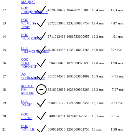
МАЦЦА"
ООО
12
4720020657
1044702185000
19,4 млн
17,3 млн
"ПЛОДИНВЕСТ-2"
ООО
13
"СЕМЕНА
2372033063
1232300067757
19,4 млн
4,47 млн
ТРАВ"
ООО
14
6711012438
1086723000055
19,2 млн
4,91 млн
"ИЗВЕКОВО"
СПК
15
5948044456
1135948001265
18,9 млн
592 тыс
"ПЕРМСЕЛЬСОЮЗ"
ООО
16
"КФХ
0904006020
1020900975699
17,8 млн
1,98 млн
"ЮЖНЫЙ"
АО
17
5017044573
1035003054899
16,9 млн
-4,75 млн
"КУЙБЫШЕВО"
КОЛХОЗ
18
ИМ.
3316008636
1023300998269
16,3 млн
-7,97 млн
КИРОВА
СПК
19
6680001779
1126680002558
16,1 млн
-131 тыс
"КЕДР"
ООО
20
6408000791
1026401675519
16,1 млн
80 тыс
"ГУНО"
ООО
21
"ИМ. Б.Б.
0800028333
1250800002750
16 млн
1,98 млн