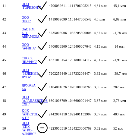
ООО
41
4706032611
1114706005215
4,81 млн
45,1 млн
"ГОРИЗОНТ"
ООО
42
1419009099
1181447006542
4,8 млн
6,89 млн
"НКК"
ОАО ИМ.
43
Б.П.
5235005006
1055205500008
4,37 млн
-1,78 млн
АБРАМОВА
ООО
44
5406838900
1245400007643
4,13 млн
-14 млн
"АФИНА"
СПССК
45
1821016154
1201800024117
4,01 млн
-1,91 млн
"ШАФИС"
ООО
46
"ЗЕЛЁНЫЕ
7202256449
1137232064474
3,82 млн
-39,7 млн
ЛУГА"
ДРУЖБА
47
0104001626
1020100698265
3,65 млн
282 тыс
КХ
ООО
48
"АЛАПАЕВСКОЕ
6601008799
1046600001447
3,37 млн
2,73 млн
СХП"
КФХ
49
"АРИСТОВ
2442004118
1022401132907
3,37 млн
483 тыс
А.Г."
ООО
"СПК
50
4223056519
1124223000769
3,32 млн
52 тыс
"АГРО-
АЛЬЯНС"