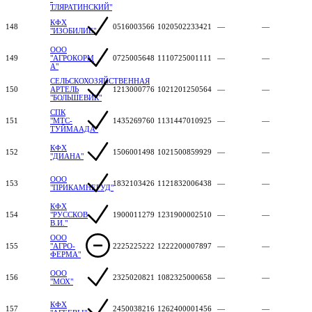
ТЛЯРАТИНСКИЙ"
КФХ
148
0516003566
1020502233421
—
—
"ИЗОБИЛИЕ"
ООО
149
"АГРОКОРМ
0725005648
1110725001111
—
—
А"
СЕЛЬСКОХОЗЯЙСТВЕННАЯ
150
АРТЕЛЬ
1213000776
1021201250564
—
—
"БОЛЬШЕВИК"
СПК
151
"МТС-
1435269760
1131447010925
—
—
ТУЙМААДА"
КФХ
152
1506001498
1021500859929
—
—
"ДИАНА"
ООО
153
1832103426
1121832006438
—
—
"ПРИКАМНЕРУД"
КФХ
154
"РУССКОВ
1900011279
1231900002510
—
—
В.И."
ООО
155
"АГРО-
2225225222
1222200007897
—
—
ФЕРМА"
ООО
156
2325020821
1082325000658
—
—
"МОХ"
КФХ
157
2450038216
1262400001456
—
—