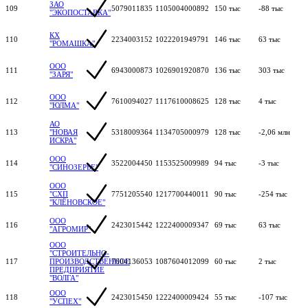
ЗАО
109
5079011835
1105004000892
150 тыс
-88 тыс
"ЭКОПОСТАВКА"
КХ
110
2234003152
1022201949791
146 тыс
63 тыс
"РОМАШКА"
ООО
111
6943000873
1026901920870
136 тыс
303 тыс
"ЗАРЯ"
ООО
112
7610094027
1117610008625
128 тыс
4 тыс
"ЮЛМА"
АО
113
"НОВАЯ
5318009364
1134705000979
128 тыс
-2,06 млн
ИСКРА"
ООО
114
3522004450
1153525009989
94 тыс
-3 тыс
"СИНОЗЕРЬЕ"
ООО
115
"СХП
7751205540
1217700440011
90 тыс
-254 тыс
"КЛЁНОВСКОЕ"
ООО
116
2423015442
1222400009347
69 тыс
63 тыс
"АГРОМИР"
ООО
"СТРОИТЕЛЬНО-
117
ПРОИЗВОДСТВЕННОЕ
7604136053
1087604012099
60 тыс
2 тыс
ПРЕДПРИЯТИЕ
"ВОЛГА"
ООО
118
2423015450
1222400009424
55 тыс
-107 тыс
"УСПЕХ"