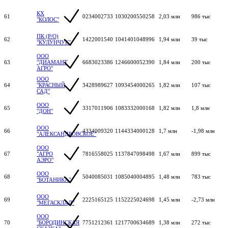
КХ
61
0234002733
1030200550258
2,03 млн
986 тыс
"КОЛОС"
ПК (Р/О)
62
1422001540
1041401048996
1,94 млн
39 тыс
"КУЛУНЧУК"
ООО
63
"ДИАМАНТ
6683023386
1246600052390
1,84 млн
200 тыс
АГРО"
ООО
64
"КРАСНЫЙ
3428989627
1093454000265
1,82 млн
107 тыс
САД"
ООО
65
3317011906
1083332000168
1,82 млн
1,8 млн
"ДОН"
ООО
66
4334009320
1144334000128
1,7 млн
-1,98 млн
"АЛЕКСАНДРОВСКОЕ"
ООО
67
"АГРО
7816558025
1137847098498
1,67 млн
899 тыс
АЭРО"
ООО
68
5040085031
1085040004895
1,48 млн
783 тыс
"БОТАНИКА"
ООО
69
2225165125
1152225024698
1,45 млн
-2,73 млн
"МЕГАСКЛАД"
ООО
70
"БОРОДИНСКАЯ
7751212361
1217700634689
1,38 млн
272 тыс