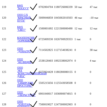
КФХ
119
0702004704
1180726006339
50 тыс
47 тыс
"МАХУЭ"
ООО С/Х
120
"КРАСНЫЙ
5009046859
1045002010503
46 тыс
-10 тыс
ПУТЬ"
КФХ
121
1500001692
1221500000490
12 тыс
12 тыс
"СВЕТ"
КООПЕРАТИВ
122
6725009330
1026700929353
1 тыс
0
"ЗОРЮШКА"
ООО
123
7114502825
1127154038241
0
38 тыс
"ДОНАГРО"
ООО
124
2538128403
1092538002974
0
4 тыс
"ФЕЛИЦИЯ"
ООО
"ФХ
125
0273924428
1180280080155
0
0
"КОНСТАНТИНОВСКАЯ
ДАЧА"
ООО
126
"СИБИРСКИЕ
5505215656
1125543058508
0
0
ПРОСТОРЫ"
ООО
127
6901040017
1036900074815
0
0
"ТВЕРЬСТРОЙ"
ООО
128
"ЗОЛОТАЯ
7500019027
1247500002903
0
0