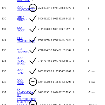
РАВНИНА"
ООО
129
7500024210
1247500008227
0
0
"ПОДСОЛНУХ"
ОАО "
130
5406012920
1025402488429
0
0
МИКАС"
ЗАО
131
7111000200
1027103676126
0
0
"РОСА"
КФХ
132
5028010336
1025003477157
0
0
"МАРЧЕНКОВ"
СПК
133
4716004652
1034701895502
0
0
"ДРУЖБА"
ООО
134
"АГРО
7714707461
1077758908810
0
0
ПЛЮС"
ООО
135
7453309093
1177456031807
0
-3 тыс
"СКК"
ООО
136
6234153483
1166234052203
0
-6 тыс
"РФК"
КХ
137
АБАКУМОВА
6643003016
1026602037098
0
-7 тыс
Н.Г.
КРЕСТЬЯНСКОЕ
ХОЗЯЙСТВО
138
КИНАСТ
2305004050
1022301066633
0
-66 тыс