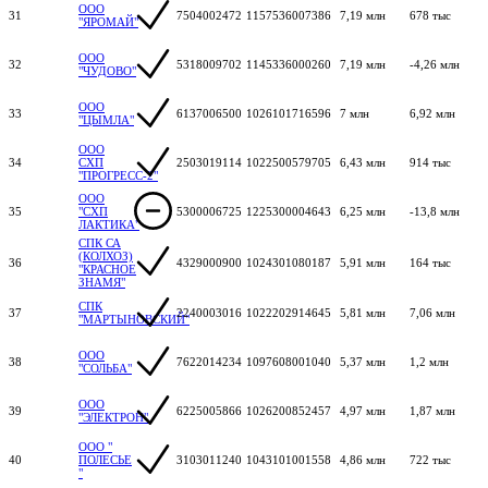
ООО
31
7504002472
1157536007386
7,19 млн
678 тыс
"ЯРОМАЙ"
ООО
32
5318009702
1145336000260
7,19 млн
-4,26 млн
"ЧУДОВО"
ООО
33
6137006500
1026101716596
7 млн
6,92 млн
"ЦЫМЛА"
ООО
34
СХП
2503019114
1022500579705
6,43 млн
914 тыс
"ПРОГРЕСС-2"
ООО
35
"СХП
5300006725
1225300004643
6,25 млн
-13,8 млн
ЛАКТИКА"
СПК СА
(КОЛХОЗ)
36
4329000900
1024301080187
5,91 млн
164 тыс
"КРАСНОЕ
ЗНАМЯ"
СПК
37
2240003016
1022202914645
5,81 млн
7,06 млн
"МАРТЫНОВСКИЙ"
ООО
38
7622014234
1097608001040
5,37 млн
1,2 млн
"СОЛЬБА"
ООО
39
6225005866
1026200852457
4,97 млн
1,87 млн
"ЭЛЕКТРОН"
ООО "
40
ПОЛЕСЬЕ
3103011240
1043101001558
4,86 млн
722 тыс
"