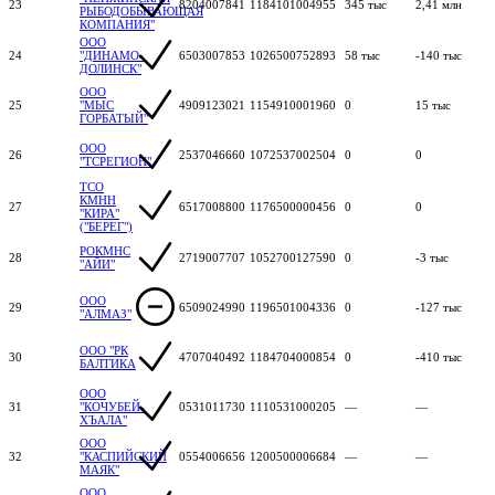
23
8204007841
1184101004955
345 тыс
2,41 млн
РЫБОДОБЫВАЮЩАЯ
КОМПАНИЯ"
ООО
24
"ДИНАМО-
6503007853
1026500752893
58 тыс
-140 тыс
ДОЛИНСК"
ООО
25
"МЫС
4909123021
1154910001960
0
15 тыс
ГОРБАТЫЙ"
ООО
26
2537046660
1072537002504
0
0
"ТСРЕГИОН"
ТСО
КМНН
27
6517008800
1176500000456
0
0
"КИРА"
("БЕРЕГ")
РОКМНС
28
2719007707
1052700127590
0
-3 тыс
"АЙИ"
ООО
29
6509024990
1196501004336
0
-127 тыс
"АЛМАЗ"
ООО "РК
30
4707040492
1184704000854
0
-410 тыс
БАЛТИКА
ООО
31
"КОЧУБЕЙ-
0531011730
1110531000205
—
—
ХЪАЛА"
ООО
32
"КАСПИЙСКИЙ
0554006656
1200500006684
—
—
МАЯК"
ООО