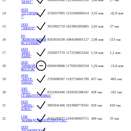
"БЕРЕГ"
ООО
14
"ПУТЯТИН
2536337095
1232500000314
3,55 млн
-42,9 млн
7"
ООО
15
3913002719
1023902095865
2,65 млн
57 тыс
"ЭЛЕКТР"
РО
16
"ЖИВОНОСНЫЙ
8203010538
1084100001127
2,08 млн
153 тыс
ИСТОЧНИК"
ООО
17
"БРИЗ
2502057170
1172536025342
1,34 млн
1,2 млн
ЛАЙН"
ООО
18
"ПРИБОЙ-
6504018696
1176501002534
1,26 млн
-15,6 млн
ВОСТОК"
ООО
19
"АМУР-
2703098307
1192724001799
657 тыс
-865 тыс
ТИНАР"
ЗАО
20
"МТС-
0531003440
1020502386167
638 тыс
-162 тыс
СЕЛЬХОЗТЕХНИКА"
ООО
21
"СИМА -
3905041496
1023900779341
620 тыс
620 тыс
ПЛЮС"
СПК
22
4101193677
1204100003711
400 тыс
35 тыс
"КОРЯКДЕЛИКАТЕСПРОДУКТ"
ООО
"ПЕНЖИНСКАЯ