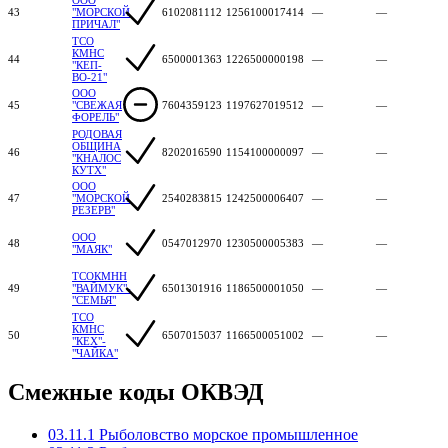
43
"МОРСКОЙ
6102081112
1256100017414
—
—
ПРИЧАЛ"
ТСО
КМНС
44
6500001363
1226500000198
—
—
"КЕП-
ВО-21"
ООО
45
"СВЕЖАЯ
7604359123
1197627019512
—
—
ФОРЕЛЬ"
РОДОВАЯ
ОБЩИНА
46
8202016590
1154100000097
—
—
"КНАЛОС
КУТХ"
ООО
47
"МОРСКОЙ
2540283815
1242500006407
—
—
РЕЗЕРВ"
ООО
48
0547012970
1230500005383
—
—
"МАЯК"
ТСОКМНН
49
"ВАЙМУК"-
6501301916
1186500001050
—
—
"СЕМЬЯ"
ТСО
КМНС
50
6507015037
1166500051002
—
—
"КЕХ"-
"ЧАЙКА"
Смежные коды ОКВЭД
03.11.1 Рыболовство морское промышленное