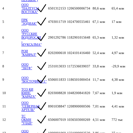
ООО
4
"ПАЛТУСЫ
6501312153
1206500006734
80,6 млн
65,4 млн
ВОСТОКА"
ПРК
5
4703011719
1024700555461
67,1 млн
17 млн
"ЗОДИАК"
ООО
"РУССКИЕ
6
ВОДОРОСЛИ
2901292786
1182901015648
65,3 млн
1,32 млн
-
МУКСАЛМА"
РОИ
7
8202000618
1024101416460
52,4 млн
4,97 млн
"КАВРАЛ"
ООО
8
2531013033
1172536039037
33,8 млн
-29,9 млн
"ЗБТФ"
ООО
9
6506011833
1186501000454
11,7 млн
4,38 млн
"ВОСТОЧНОЕ-1"
ТСО КИ
10
КМНС
8203008828
1048200841820
7,67 млн
1,9 млн
"КАРАГА"
ООО
11
"СЕВЕРНАЯ
8901038847
1208900000506
7,01 млн
4,41 млн
АРТЕЛЬ"
ТС
12
ОКМН
6506007019
1036503000269
4,51 млн
772 тыс
"УЛАВ"
ООО
13
1000001060
1221000002520
3,86 млн
27 тыс