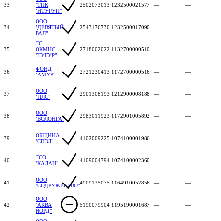
33
"ТПК
2502073013
1232500021577
—
—
"ИТУРУП"
ООО
34
"ДЕВЯТЫЙ
2543176730
1232500017090
—
—
ВАЛ"
ТС
35
ОКМНС
2718002022
1132700000510
—
—
"ТУГУР"
ФОНД
36
2721230413
1172700000516
—
—
"АМУР"
ООО
37
2901308193
1212900008188
—
—
"ПЛС"
ООО
38
2983011923
1172901005892
—
—
"ВОЛОНГА"
ОБЩИНА
39
4102009225
1074100001986
—
—
"СПЭЛ"
ТСО
40
4109004794
1074100002360
—
—
"КАЛАН"
ООО
41
4909125075
1164910052856
—
—
"СОДРУЖЕСТВО"
ООО
42
"АКВА
5190079904
1195190001687
—
—
НОРД"
ООО