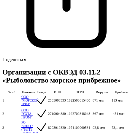
Поделиться
Организации с ОКВЭД 03.11.2
«Рыболовство морское прибрежное»
№ п/п
Название
Статус
ИНН
ОГРН
Выручка
Прибыль
ООО
1
"МОРСКОЙ
2505008333
1022500615400
871 млн
113 млн
БРИЗ"
ООО
2
"УХТА-
2719004880
1022700848048
367 млн
-454 млн
ПРОМ"
РО
"ЯНУТ"
3
8203010320
1074100000534
92,8 млн
73,1 млн
("БЫТЬ
ПЕРВЫМ")