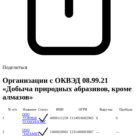
Поделиться
Организации с ОКВЭД 08.99.21
«Добыча природных абразивов, кроме
алмазов»
№ п/п
Название
Статус
ИНН
ОГРН
Выручка
Прибыль
ООО
1
"ГОРНЫЕ
4909111259
1114910002965
0
0
ТЕХНОЛОГИИ"
ООО
2
1400020902
1231400003867
—
—
"ТАГАМИТ"