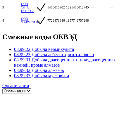
ООО
3
"ЯНА
1400015902
1221400012745
—
—
ПОЛЮС"
ООО
4
7729471346
1157746757288
—
—
"ГАРМСИЛЬ"
Смежные коды ОКВЭД
08.99.22 Добыча вермикулита
08.99.23 Добыча асбеста хризотилового
08.99.31 Добыча драгоценных и полудрагоценных
камней, кроме алмазов
08.99.32 Добыча алмазов
08.99.33 Добыча мусковита
Организации