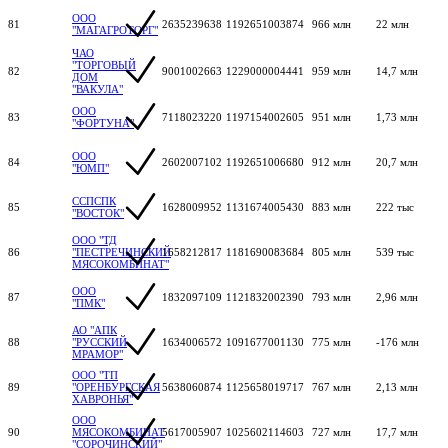
ООО
81
2635239638
1192651003874
966 млн
22 млн
"МАГАГРОТОРГ"
ЧАО
"ТОРГОВЫЙ
82
9001002663
1229000004441
959 млн
14,7 млн
ДОМ
"ВАКУЛА"
ООО
83
7118023220
1197154002605
951 млн
1,73 млн
"ФОРТУНА"
ООО
84
2602007102
1192651006680
912 млн
20,7 млн
"ЮМП"
ССПСПК
85
1628009952
1131674005430
883 млн
222 тыс
"ВОСТОК"
ООО "ТД
86
"ПЕСТРЕЧИНСКИЙ
1658212817
1181690083684
805 млн
539 тыс
МЯСОКОМБИНАТ"
ООО
87
1832097109
1121832002390
793 млн
2,96 млн
"ПМК"
АО "АПК
88
"РУССКИЙ
1634006572
1091677001130
775 млн
-176 млн
МРАМОР"
ООО "ТП
89
"ОРЕНБУРГСКАЯ
5638060874
1125658019717
767 млн
2,13 млн
ХАВРОНЬЯ"
ООО
90
МЯСОКОМБИНАТ
5617005907
1025602114603
727 млн
17,7 млн
"СОРОЧИНСКИЙ"