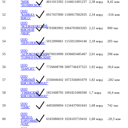
51
"МПК
4611013392
1144611001237
2,38 млрд
8,42 млн
"ПОЛЯНСКОЕ"
ООО
52
"КАВКАЗ-
0917037890
1190917002935
2,34 млрд
-516 млн
МЯСО"
ООО
"ВСЕВОЛОЖСКИЙ
53
4703083992
1064703003265
2,22 млрд
900 тыс
МЯСНОЙ
ДВОР"
ООО
54
5012090061
1155012004146
2,18 млрд
205 тыс
"ПЕРСПЕКТИВА"
ООО
55
"АГРОКОМПЛЕКС
6670010990
1036603485467
2,01 млрд
296 млн
"ГОРНОУРАЛЬСКИЙ"
ООО
56
7726608708
5087746437323
1,92 млрд
18,6 млн
"ПАРСИТ"
ООО
57
"ЮЖНЫЙ
2356046442
1072356001079
1,82 млрд
-202 млн
МЯСОКОМБИНАТ"
ООО
58
"УВИНСКИЙ
1821008795
1091821000590
1,7 млрд
16,4 млн
МЯСОКОМБИНАТ"
ООО
59
4405009094
1134437001643
1,68 млрд
742 тыс
"ОМК"
ООО
"ВЕПОЗ-
60
6165080619
1026103719410
1,68 млрд
-20,3 млн
ТОРГОВЫЙ
ДОМ"