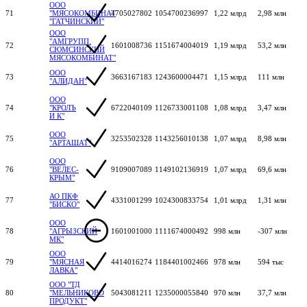
ООО
71
"МЯСОКОМБИНАТ
4705027802
1054700236997
1,22 млрд
2,98 млн
"ГАТЧИНСКИЙ"
ООО
"АМГРУПП.
72
1601008736
1151674004019
1,19 млрд
53,2 млн
СЮМСИНСКИЙ
МЯСОКОМБИНАТ"
ООО
73
3663167183
1243600004471
1,15 млрд
111 млн
"АЛИДАН"
ООО
74
"КРОЛЪ
6722040109
1126733001108
1,08 млрд
3,47 млн
И К"
ООО
75
3253502328
1143256010138
1,07 млрд
8,98 млн
"АРТАШАТ"
ООО
76
"ВЕЛЕС-
9109007089
1149102136919
1,07 млрд
69,6 млн
КРЫМ"
АО ПКФ
77
4331001299
1024300833754
1,01 млрд
1,31 млн
"БИСКО"
ООО
78
"АГРЫЗСКИЙ
1601001000
1111674000492
998 млн
-307 млн
МК"
ООО
79
"МЯСНАЯ
4414016274
1184401002466
978 млн
594 тыс
ЛАВКА"
ООО "ТД
80
"МЕЛЬНИКОВО
5043081211
1235000055840
970 млн
37,7 млн
ПРОДУКТ"