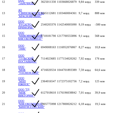
ООО
12
3625011330
1103668026879
9,84 млрд
339 млн
"ЗАРЕЧНОЕ"
АО
13
"СВИНОКОМПЛЕКС
3445112681
1103460004361
9,7 млрд
888 млн
"КРАСНОЯРСКИЙ"
ООО
14
"РУСАГРО-
2540203376
1142540005090
9,19 млрд
-580 млн
ПРИМОРЬЕ"
ООО
15
"МИКОЯНОВСКИЙ
9718181790
1217700555896
9,1 млрд
568 млн
МЯСОКОМБИНАТ"
ООО
16
6949008163
1116952076867
8,27 млрд
10,8 млн
"ЗМК"
ООО
17
"ТУЛЬСКИЙ
7114023685
1177154020262
7,92 млрд
176 млн
ПОСТАВЩИК"
ООО
18
"МПК
4716020534
1044701893389
7,59 млрд
64,6 млн
"ТОСНЕНСКИЙ"
ООО
19
"МПП
2364016547
1172375102756
7,2 млрд
125 млн
ЮЖНОЕ"
ООО "ТД
20
"МПК
6127018610
1176196038842
7,01 млрд
39,9 млн
ВИКТОРИЯ""
ООО
21
"МЯСОКОМБИНАТ
7805775998
1217800026212
6,18 млрд
19,5 млн
"КИНГИСЕППСКИЙ"