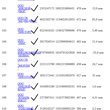
ООО
101
"МЯСНОЙ
2353247172
1092353000431
478 млн
13,9 млн
ДВОР"
ООО ТК
102
4632182730
1134632012855
475 млн
85,9 млн
"МЕДВЕДИЦА"
ООО
103
0323410325
1190327009696
470 млн
5,49 млн
"МЯСТОРГ"
ООО
104
3917056514
1223900004613
465 млн
12,4 млн
"ПКМ"
ООО
105
МЯСОКОМБИНАТ
4707006935
1024701425858
444 млн
-35,9 млн
"НЕЙМА"
ООО ТК
"
106
2221115780
1062221006880
438 млн
24,7 млн
ЭНЕРГИЯ
"
ООО
107
1831172441
1151831002070
427 млн
35 млн
"МЯСОТОРГ"
ООО
108
"МЯСНОЙ
5410091280
1215400050535
416 млн
1,6 млн
КРАЙ"
ООО
109
"КУБАНЬ
2373007411
1142373002309
407 млн
4,31 млн
МЯСО"
ООО
110
"ТОРГОВЫЙ
3128145527
1203100005129
390 млн
3,5 млн