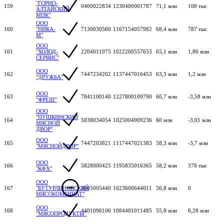
"ГОРНО-
159
0400022834
1230400001787
71,1 млн
108 тыс
АЛТАЙСКИЙ
МПК"
ООО
160
"НИКА-
7130030560
1167154057982
68,4 млн
787 тыс
М"
ООО
161
"ХОЛОД-
2204011075
1022200557653
65,1 млн
1,86 млн
СЕРВИС"
ООО
162
7447234202
1137447016453
63,3 млн
1,2 млн
"ДРУЖБА"
ООО
163
7841100140
1227800109790
60,7 млн
-3,58 млн
"ФРЕШ"
ООО
"ПУШКИНСКИЙ
164
5038034054
1025004909236
60 млн
-3,01 млн
МЯСНОЙ
ДВОР"
ООО
165
7447203821
1117447021383
58,3 млн
-3,7 млн
"МЯСНОЙДВОР"
ООО
166
5828000425
1195835016365
58,2 млн
378 тыс
"КФХ"
ООО
167
"БУТУРЛИНОВСКИЙ
3605005440
1023600644011
56,8 млн
0
МЯСОКОМБИНАТ"
ООО
168
4401096106
1084401011485
55,8 млн
6,28 млн
"МЯСОПРОДУКТЫ"