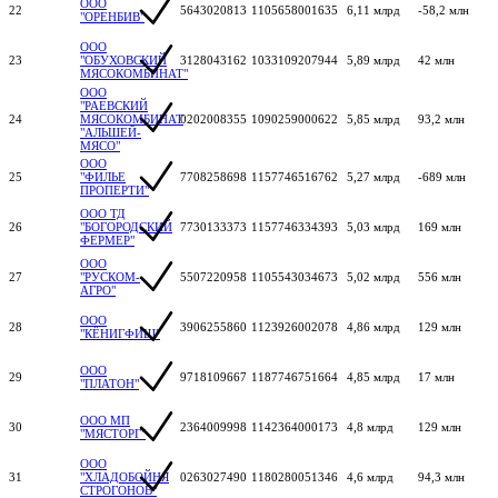
ООО
22
5643020813
1105658001635
6,11 млрд
-58,2 млн
"ОРЕНБИВ"
ООО
23
"ОБУХОВСКИЙ
3128043162
1033109207944
5,89 млрд
42 млн
МЯСОКОМБИНАТ"
ООО
"РАЕВСКИЙ
24
МЯСОКОМБИНАТ
0202008355
1090259000622
5,85 млрд
93,2 млн
"АЛЬШЕЙ-
МЯСО"
ООО
25
"ФИЛЬЕ
7708258698
1157746516762
5,27 млрд
-689 млн
ПРОПЕРТИ"
ООО ТД
26
"БОГОРОДСКИЙ
7730133373
1157746334393
5,03 млрд
169 млн
ФЕРМЕР"
ООО
27
"РУСКОМ-
5507220958
1105543034673
5,02 млрд
556 млн
АГРО"
ООО
28
3906255860
1123926002078
4,86 млрд
129 млн
"КЁНИГФИШ"
ООО
29
9718109667
1187746751664
4,85 млрд
17 млн
"ПЛАТОН"
ООО МП
30
2364009998
1142364000173
4,8 млрд
129 млн
"МЯСТОРГ"
ООО
31
"ХЛАДОБОЙНЯ
0263027490
1180280051346
4,6 млрд
94,3 млн
СТРОГОНОВ"