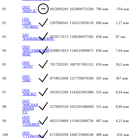
ООО
91
4022003281
1024000721260
706 млн
-354 млн
"РАЙТ-К"
СПО
92
ССПК
2287006541
1162225050118
666 млн
1,17 млн
"ДРУЖБА"
ЗАО
93
0278173172
1100280037582
638 млн
87 тыс
"КАМЫШЛИНСКОЕ"
ООО
94
"КРЕСТЬЯНСКИЙ
6208011813
1146219000872
636 млн
7,64 млн
МПК"
ООО
95
7017202181
1087017001312
616 млн
56,5 млн
"АГРО"
ООО
96
9719012690
1217700079508
591 млн
367 млн
"НБК"
ООО
97
3025011560
1143025001866
555 млн
9,94 млн
"МЯСКО"
ООО
"МЯСНАЯ
98
2279005520
1052201486600
551 млн
8,69 млн
ЛИНИЯ
ТХ"
ООО
99
МПК
4632154669
1114632006730
487 млн
4,21 млн
"СОЛОВЕЙ"
ООО
100
6723020296
1066723006240
480 млн
-432 млн
"СТЕЙКОВКА