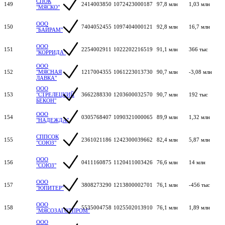
СПОК
149
2414003850
1072423000187
97,8 млн
1,03 млн
"МЯСКО"
ООО
150
7404052455
1097404000121
92,8 млн
16,7 млн
"БАЙРАМ"
ООО
151
2254002911
1022202216519
91,1 млн
366 тыс
"КОРРИДА"
ООО
152
"МЯСНАЯ
1217004355
1061223013730
90,7 млн
-3,08 млн
ЛАВКА"
ООО
153
"СТРЕЛЕЦКИЙ
3662288330
1203600032570
90,7 млн
192 тыс
БЕКОН"
ООО
154
0305768407
1090321000065
89,9 млн
1,32 млн
"НАДЕЖДА"
СППСОК
155
2361021186
1242300039662
82,4 млн
5,87 млн
"СОЮЗ"
ООО
156
0411160875
1120411003426
76,6 млн
14 млн
"СОЮЗ"
ООО
157
3808273290
1213800002701
76,1 млн
-456 тыс
"ЮПИТЕР"
ООО
158
5535004758
1025502013910
76,1 млн
1,89 млн
"МЯСОЗАГОТПРОМ"
ООО