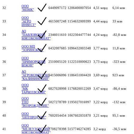
ООО
32
6449097172
1206400007054
4,51 млрд
6,14 млн
"НПМК"
ООО
33
"АГРО
4615007248
1154632009399
4,44 млрд
33 млн
ИНВЕСТ"
АО
34
"ПАВЛОВСКИЙ
2346011610
1022304477744
4,24 млрд
-82,8 млн
МЯСОКОМБИНАТ"
ООО МП
35
6432007685
1096432003348
3,77 млрд
11,8 млн
"ЗОРИНСКОЕ"
ООО
36
"ПРИМОРСКИЙ
2510005120
1122510000623
3,73 млрд
-323 млн
БЕКОН"
АО
37
"АГРОКОМПЛЕКС
6415006096
1186451004420
3,69 млрд
923 млн
"КАЛИНИНСКИЙ"
ООО
38
"МК
6827028998
1176820012269
3,47 млрд
-86,4 млн
ТАРБЕЕВСКИЙ"
ООО
39
ТПО
5027278789
1195027016997
3,22 млрд
-132 млн
"ВОЗРОЖДЕНИЕ"
ООО
40
7602054454
1067602031870
3,21 млрд
95,1 млн
"ОПТПРОДУКТ"
ООО
41
"МЕЛЕУЗОВСКИЙ
7708278398
5157746274285
3,2 млрд
-36,5 млн
МЯСОКОМБИНАТ"