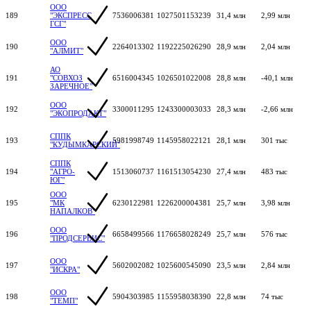
ООО
189
"ЭКСПРЕСС
7536006381
1027501153239
31,4 млн
2,99 млн
ГСГ"
ООО
190
2264013302
1192225026290
28,9 млн
2,04 млн
"АЛМИТ"
АО
191
"СОВХОЗ
6516004345
1026501022008
28,8 млн
-40,1 млн
ЗАРЕЧНОЕ"
ООО
192
3300011295
1243300003033
28,3 млн
-2,66 млн
"ЭКОПРОДАКТ"
СППК
193
5981998749
1145958022121
28,1 млн
301 тыс
"КУДЫМКАРСКИЙ"
СППК
194
"АГРО-
1513060737
1161513054230
27,4 млн
483 тыс
ЮГ"
ООО
195
"МК
6230122981
1226200004381
25,7 млн
3,98 млн
НАПАЛКОВ"
ООО
196
6658499566
1176658028249
25,7 млн
576 тыс
"ПРОДСЕРВИС"
ООО
197
5602002082
1025600545090
23,5 млн
2,84 млн
"ИСКРА"
ООО
198
5904303985
1155958038390
22,8 млн
74 тыс
"ТЕМП"