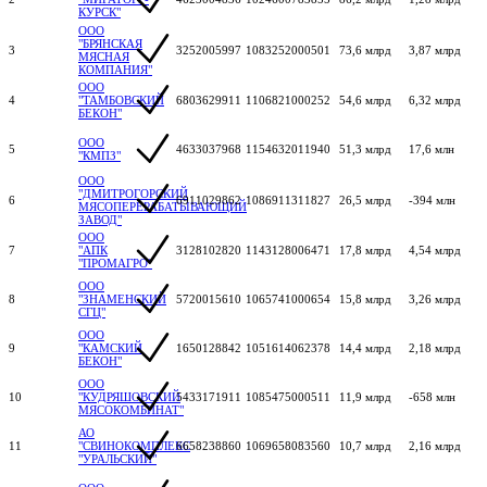
КУРСК"
ООО
"БРЯНСКАЯ
3
3252005997
1083252000501
73,6 млрд
3,87 млрд
МЯСНАЯ
КОМПАНИЯ"
ООО
4
"ТАМБОВСКИЙ
6803629911
1106821000252
54,6 млрд
6,32 млрд
БЕКОН"
ООО
5
4633037968
1154632011940
51,3 млрд
17,6 млн
"КМПЗ"
ООО
"ДМИТРОГОРСКИЙ
6
6911029862
1086911311827
26,5 млрд
-394 млн
МЯСОПЕРЕРАБАТЫВАЮЩИЙ
ЗАВОД"
ООО
7
"АПК
3128102820
1143128006471
17,8 млрд
4,54 млрд
"ПРОМАГРО"
ООО
8
"ЗНАМЕНСКИЙ
5720015610
1065741000654
15,8 млрд
3,26 млрд
СГЦ"
ООО
9
"КАМСКИЙ
1650128842
1051614062378
14,4 млрд
2,18 млрд
БЕКОН"
ООО
10
"КУДРЯШОВСКИЙ
5433171911
1085475000511
11,9 млрд
-658 млн
МЯСОКОМБИНАТ"
АО
11
"СВИНОКОМПЛЕКС
6658238860
1069658083560
10,7 млрд
2,16 млрд
"УРАЛЬСКИЙ"