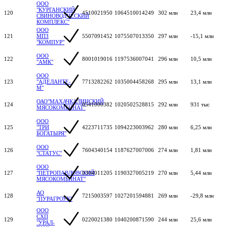
ООО
"КУРГАНСКИЙ
120
4510021950
1064510014249
302 млн
23,4 млн
СВИНОВОДЧЕСКИЙ
КОМПЛЕКС"
ООО
121
МПЗ
5507091452
1075507013350
297 млн
-15,1 млн
"КОМПУР"
ООО
122
8001019016
1197536007041
296 млн
10,5 млн
"АМК"
ООО
123
"АДЕЛАНТЕ-
7713282262
1035004458268
295 млн
13,1 млн
М"
ОАО"МАХАЧКАЛИНСКИЙ
124
0541000382
1020502528815
292 млн
931 тыс
МЯСОКОМБИНАТ"
ООО
125
"ТРИ
4223711735
1094223003962
280 млн
6,25 млн
БОГАТЫРЯ"
ООО
126
7604340154
1187627007006
274 млн
1,81 млн
"СТАТУС"
ООО
127
"ПЕТРОПАВЛОВСКИЙ
0304011205
1190327005219
270 млн
5,44 млн
МЯСОКОМБИНАТ"
АО
128
7215003597
1027201594881
269 млн
-29,8 млн
"ПУРАГРОУК"
ООО
СХП
129
0220021380
1040200871590
244 млн
25,6 млн
"УРАЛ-