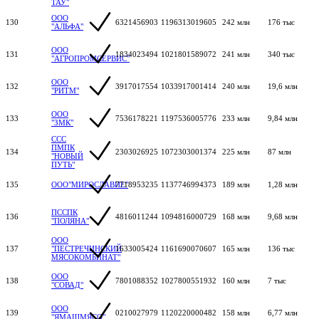
ТАУ"
ООО
130
6321456903
1196313019605
242 млн
176 тыс
"АЛЬФА"
ООО
131
1834023494
1021801589072
241 млн
340 тыс
"АГРОПРОМСЕРВИС"
ООО
132
3917017554
1033917001414
240 млн
19,6 млн
"РИТМ"
ООО
133
7536178221
1197536005776
233 млн
9,84 млн
"ЗМК"
ССС
ПМПК
134
2303026925
1072303001374
225 млн
87 млн
"НОВЫЙ
ПУТЬ"
135
ООО"МИРОСЛАВИЕ"
7718953235
1137746994373
189 млн
1,28 млн
ПССПК
136
4816011244
1094816000729
168 млн
9,68 млн
"ПОЛЯНА"
ООО
137
"ПЕСТРЕЧИНСКИЙ
1633005424
1161690070607
165 млн
136 тыс
МЯСОКОМБИНАТ"
ООО
138
7801088352
1027800551932
160 млн
7 тыс
"СОВАД"
ООО
139
0210027979
1120220000482
158 млн
6,77 млн
"ЯМАШМЯСО"