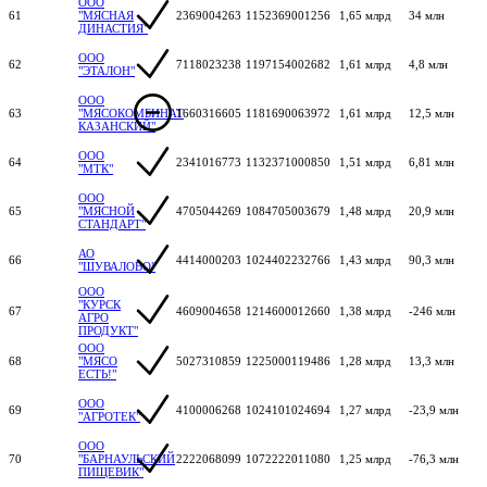
ООО
61
"МЯСНАЯ
2369004263
1152369001256
1,65 млрд
34 млн
ДИНАСТИЯ"
ООО
62
7118023238
1197154002682
1,61 млрд
4,8 млн
"ЭТАЛОН"
ООО
63
"МЯСОКОМБИНАТ
1660316605
1181690063972
1,61 млрд
12,5 млн
КАЗАНСКИЙ"
ООО
64
2341016773
1132371000850
1,51 млрд
6,81 млн
"МТК"
ООО
65
"МЯСНОЙ
4705044269
1084705003679
1,48 млрд
20,9 млн
СТАНДАРТ"
АО
66
4414000203
1024402232766
1,43 млрд
90,3 млн
"ШУВАЛОВО"
ООО
"КУРСК
67
4609004658
1214600012660
1,38 млрд
-246 млн
АГРО
ПРОДУКТ"
ООО
68
"МЯСО
5027310859
1225000119486
1,28 млрд
13,3 млн
ЕСТЬ!"
ООО
69
4100006268
1024101024694
1,27 млрд
-23,9 млн
"АГРОТЕК"
ООО
70
"БАРНАУЛЬСКИЙ
2222068099
1072222011080
1,25 млрд
-76,3 млн
ПИЩЕВИК"