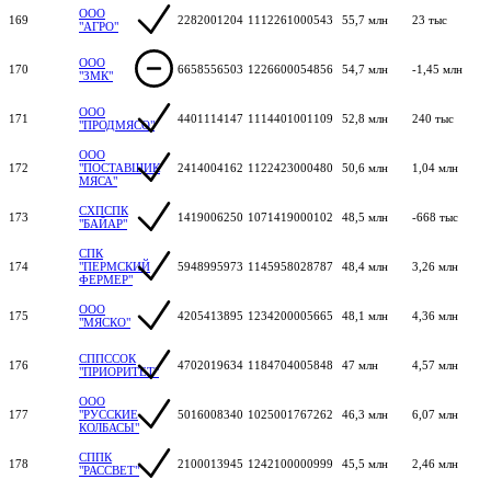
ООО
169
2282001204
1112261000543
55,7 млн
23 тыс
"АГРО"
ООО
170
6658556503
1226600054856
54,7 млн
-1,45 млн
"ЗМК"
ООО
171
4401114147
1114401001109
52,8 млн
240 тыс
"ПРОДМЯСО"
ООО
172
"ПОСТАВЩИК
2414004162
1122423000480
50,6 млн
1,04 млн
МЯСА"
СХПСПК
173
1419006250
1071419000102
48,5 млн
-668 тыс
"БАЙАР"
СПК
174
"ПЕРМСКИЙ
5948995973
1145958028787
48,4 млн
3,26 млн
ФЕРМЕР"
ООО
175
4205413895
1234200005665
48,1 млн
4,36 млн
"МЯСКО"
СППССОК
176
4702019634
1184704005848
47 млн
4,57 млн
"ПРИОРИТЕТ"
ООО
177
"РУССКИЕ
5016008340
1025001767262
46,3 млн
6,07 млн
КОЛБАСЫ"
СППК
178
2100013945
1242100000999
45,5 млн
2,46 млн
"РАССВЕТ"