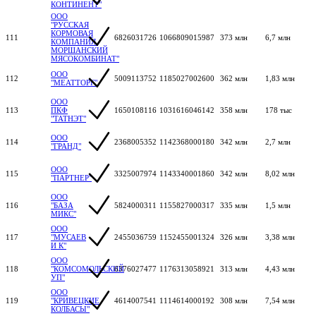
КОНТИНЕНТ"
ООО
"РУССКАЯ
КОРМОВАЯ
111
6826031726
1066809015987
373 млн
6,7 млн
КОМПАНИЯ.
МОРШАНСКИЙ
МЯСОКОМБИНАТ"
ООО
112
5009113752
1185027002600
362 млн
1,83 млн
"МЕАТТОРГ"
ООО
113
ПКФ
1650108116
1031616046142
358 млн
178 тыс
"ТАТНЭТ"
ООО
114
2368005352
1142368000180
342 млн
2,7 млн
"ГРАНД"
ООО
115
3325007974
1143340001860
342 млн
8,02 млн
"ПАРТНЕР"
ООО
116
"БАЗА
5824000311
1155827000317
335 млн
1,5 млн
МИКС"
ООО
117
"МУСАЕВ
2455036759
1152455001324
326 млн
3,38 млн
И К"
ООО
118
"КОМСОМОЛЬСКИЙ
6376027477
1176313058921
313 млн
4,43 млн
УП"
ООО
119
"КРИВЕЦКИЕ
4614007541
1114614000192
308 млн
7,54 млн
КОЛБАСЫ"