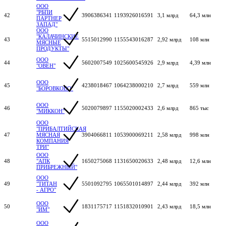
ООО
"РБПИ
42
3906386341
1193926016591
3,1 млрд
64,3 млн
ПАРТНЕР
ЗАПАД"
ООО
"КАЛАЧИНСКИЕ
43
5515012990
1155543016287
2,92 млрд
108 млн
МЯСНЫЕ
ПРОДУКТЫ"
ООО
44
5602007549
1025600545926
2,9 млрд
4,39 млн
"ОВЕН"
ООО
45
4238018467
1064238000210
2,7 млрд
559 млн
"БОРОВКОВО"
ООО
46
5020079897
1155020002433
2,6 млрд
865 тыс
"МИККОН"
ООО
"ПРИБАЛТИЙСКАЯ
47
МЯСНАЯ
3904066811
1053900069211
2,58 млрд
998 млн
КОМПАНИЯ
ТРИ"
ООО
48
"АПК
1650275068
1131650020633
2,48 млрд
12,6 млн
ПРИБРЕЖНЫЙ"
ООО
49
"ТИТАН
5501092795
1065501014897
2,44 млрд
392 млн
- АГРО"
ООО
50
1831175717
1151832010901
2,43 млрд
18,5 млн
"ИМ"
ООО