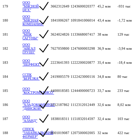
ООО
179
"МЯСНОЙ
3662312649
1243600020377
45,2 млн
-931 тыс
ЦЕХ"
ООО
180
"МЯСНАЯ
1841006267
1091841006014
43,4 млн
-1,72 млн
КОМПАНИЯ"
ООО
181
"МПК
3624024826
1133668007417
38 млн
129 тыс
САГУНЫ"
ООО
182
"АВЕАЛ
7627059800
1247600003298
36,9 млн
-3,94 млн
ГРУПП"
ООО
183
2223641393
1222200020877
35,4 млн
-18,4 млн
"ПЕРФЕКТ"
ССПК
184
2419005579
1122423000116
34,8 млн
80 тыс
"БЕРЁЗКА"
ООО
185
4400018585
1244400000723
33,7 млн
233 тыс
"КОСТРОМАМЯСО"
ООО
186
"ХЛАДОКОМБИНАТ
2312187862
1112312012449
32,6 млн
8,02 млн
"ДИНСКОЙ"
ООО
187
1838018311
1151832014597
32,4 млн
103 тыс
"АЛАНД"
СППСК
188
"ЗАБАЙКАЛЬСКИЙ
8001019087
1207500002005
32 млн
422 тыс
ФЕРМЕР"