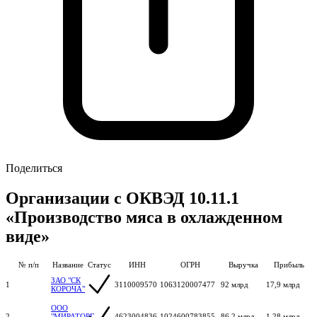
Поделиться
Организации с ОКВЭД 10.11.1
«Производство мяса в охлажденном
виде»
№ п/п
Название
Статус
ИНН
ОГРН
Выручка
Прибыль
ЗАО "СК
1
3110009570
1063120007477
92 млрд
17,9 млрд
КОРОЧА"
ООО
2
"МИРАТОРГ-
4623004836
1024600783855
86,2 млрд
1,28 млрд