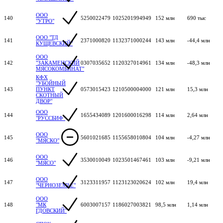
ООО
140
5250022479
1025201994949
152 млн
690 тыс
"УТРО"
ООО "ТД
141
2371000820
1132371000244
143 млн
-44,4 млн
КУЩЕВСКИЙ"
ООО
142
"ЗАКАМЕНСКИЙ
0307035652
1120327014961
134 млн
-48,3 млн
МЯСОКОМБИНАТ"
КФХ
"УБОЙНЫЙ
143
ПУНКТ
0573015423
1210500004000
121 млн
15,3 млн
СКОТНЫЙ
ДВОР"
ООО
144
1655434089
1201600016298
114 млн
2,64 млн
"РУССБИФ"
ООО
145
5601021685
1155658010804
104 млн
-4,27 млн
"МЯСКО"
ООО
146
3530010049
1023501467461
103 млн
-9,21 млн
"МЯСО"
ООО
147
3123311957
1123123020624
102 млн
19,4 млн
"ЧЕРНОЗЕМЬЕ"
ООО
148
"МК
6003007157
1186027003821
98,5 млн
1,14 млн
ГДОВСКИЙ"