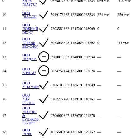
9
КАФЕ
2626017340
1022601221554
960 тыс
-109 тыс
"ПАРУС"
ООО
10
5040178085
1225000033334
274 тыс
250 тыс
"НАХЛЕ"
ООО
11
"ЮЖНЫЙ
7203582332
1247200018009
0
0
ВКУС"
ООО
12
"ОЧЕНЬ
3025033525
1183025004392
0
-11 тыс
ВКУСНО"
ООО
13
0900010587
1240900000934
—
—
"НАДИР"
ООО
14
5024257124
1255000097626
—
—
"ТРЮМ"
ООО
15
6166109067
1186196012089
—
—
"СЛАМИР"
ООО
16
"СК-
9102277470
1219100016167
—
—
ГРУПП"
ООО
"НАГОЕВ
17
&
0700002807
1220700001378
—
—
БУНЯКОВ
ГРУПП"
ООО
18
1655509104
1251600029152
—
—
"АРЫ"