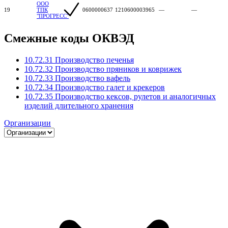
ООО
19
ТПК
0600000637
1210600003965
—
—
"ПРОГРЕСС"
Смежные коды ОКВЭД
10.72.31 Производство печенья
10.72.32 Производство пряников и коврижек
10.72.33 Производство вафель
10.72.34 Производство галет и крекеров
10.72.35 Производство кексов, рулетов и аналогичных
изделий длительного хранения
Организации