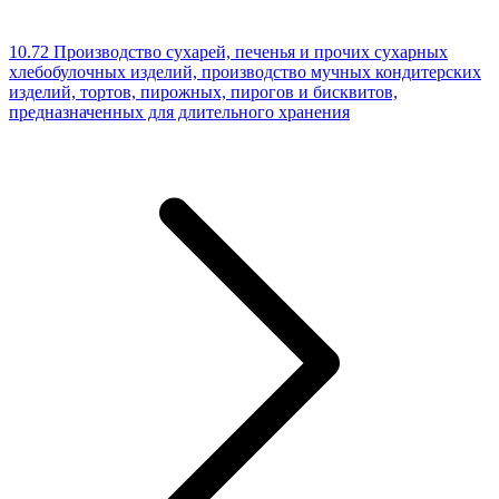
10.72 Производство сухарей, печенья и прочих сухарных
хлебобулочных изделий, производство мучных кондитерских
изделий, тортов, пирожных, пирогов и бисквитов,
предназначенных для длительного хранения