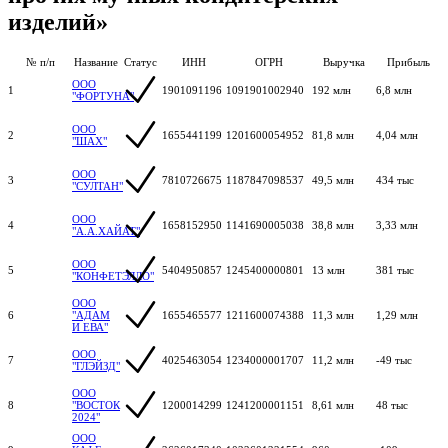
изделий»
№ п/п
Название
Статус
ИНН
ОГРН
Выручка
Прибыль
ООО
1
1901091196
1091901002940
192 млн
6,8 млн
"ФОРТУНА"
ООО
2
1655441199
1201600054952
81,8 млн
4,04 млн
"ШАХ"
ООО
3
7810726675
1187847098537
49,5 млн
434 тыс
"СУЛТАН"
ООО
4
1658152950
1141690005038
38,8 млн
3,33 млн
"А.А.ХАЙАТ"
ООО
5
5404950857
1245400000801
13 млн
381 тыс
"КОНФЕТЭЛЛО"
ООО
6
"АДАМ
1655465577
1211600074388
11,3 млн
1,29 млн
И ЕВА"
ООО
7
4025463054
1234000001707
11,2 млн
-49 тыс
"ГЛЭЙЗД"
ООО
8
"ВОСТОК
1200014299
1241200001151
8,61 млн
48 тыс
2024"
ООО