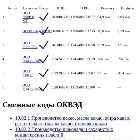
№ п/п
Название
Статус
ИНН
ОГРН
Выручка
Прибыль
ООО
1
"РИФ И
0400001746
1160400054077
94,9 млн
7,05 млн
КО"
2
ООО"СЛАДОРИФ"
0400014939
1200400001735
16,8 млн
6,59 млн
ООО
3
5403083062
1245400011658
2,79 млн
12 тыс
ЫРЫСТУ
ООО
4
5024245658
1245000088079
766 тыс
596 тыс
"МАУСТАР"
ООО
5
5029287852
1245000093007
87 тыс
-154 тыс
"ЭЛГА"
ООО
6
3528346940
1253500013106
—
—
"САНБЕРРИ"
Смежные коды ОКВЭД
10.82.1 Производство какао, масла какао, жира какао,
растительного масла какао, порошка какао
10.82.2 Производство шоколада и сахаристых
кондитерских изделий