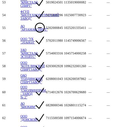
53
"КРИСТАЛЛ-
5019024501
1135019000082
—
—
СПИРТ"
ФГУП
54
"БИОТЕХНОЛОГИЧЕСКИЙ
5076000296
1025007730923
—
—
ЗАВОД"
АО
55
5202000845
1025201335411
—
—
"АРЗАМАССПИРТ"
ООО "УК
56
5702011980
1145749006567
—
—
"ЭТАНОЛ"
ЗАО
57
"КРИСТАЛЛ-
5754003316
1045754000258
—
—
ЭСТЕЙТС"
ООО
58
"КОТЕЛИНСКИЙ
6203002928
1096232001260
—
—
СПИРТЗАВОД"
ОАО
59
"ГОЛДИНСКИЙ
6208001043
1026200597862
—
—
СПИРТЗАВОД"
ООО
"СМОЛВИНПРОМ
60
6714012676
1026700629680
—
—
- ЗАВОД
№ 2"
АО
61
6828000346
1026801115274
—
—
"БИОХИМ"
ООО
62
7115500500
1097154006674
—
—
"ДОНСКОЙ"