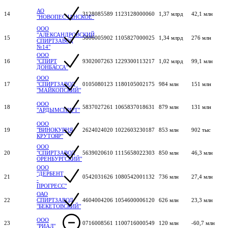
АО
14
3128085589
1123128000060
1,37 млрд
42,1 млн
"НОВОПЕСЧАНСКОЕ"
ООО
"АЛЕКСАНДРОВСКИЙ
15
5806005902
1105827000025
1,34 млрд
276 млн
СПИРТЗАВОД
№14"
ООО
16
"СПИРТ
9302007263
1229300113217
1,02 млрд
99,1 млн
ДОНБАССА"
ООО
17
"СПИРТЗАВОД
0105080123
1180105002175
984 млн
151 млн
"МАЙКОПСКИЙ"
ООО
18
5837027261
1065837018631
879 млн
131 млн
"АРДЫМСПИРТ"
ООО
19
"ВИНОКУРНЯ
2624024020
1022603230187
853 млн
902 тыс
КРУТОЯР"
ООО
20
"СПИРТЗАВОД
5639020610
1115658022303
850 млн
46,3 млн
ОРЕНБУРГСКИЙ"
ООО
"ДЕРБЕНТ
21
0542031626
1080542001132
736 млн
27,4 млн
-
ПРОГРЕСС"
ОАО
22
СПИРТЗАВОД
4604004206
1054600006120
626 млн
23,3 млн
"БЕКЕТОВСКИЙ"
ООО
23
0716008561
1100716000549
120 млн
-60,7 млн
"РИАЛ"