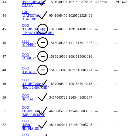
43
"РОССИЙСКАЯ
1501030907
1021500575898
-242 тыс
-297 тыс
СЛАВА"
ОАО
44
"ДАГЕСТАН-
0541008470
1020502528408
—
—
ЭТАНОЛ"
ООО
45
"СПИРТЗАВОД
1320000788
1091314001030
—
—
"ТЕНЬГУШЕВСКИЙ"
ООО
46
1513030355
1111513011367
—
—
"ОРФЕЙ"
ООО
47
1515919534
1091515001016
—
—
"АВИОР"
ООО
48
1516613940
1071516001721
—
—
"ГИГАНТ"
ООО
49
"СПИРТЗАВОД
1837000590
1061837013413
—
—
"БАЛЕЗИНСКИЙ"
ООО
50
3457003729
1163443081867
—
—
"КЛЮЧ"
ООО
51
СПИРТЗАВОД
4600005287
1254600003987
—
—
"МЕЛАВСКИЙ"
ООО
52
"КВАС
4824102047
1214800005793
—
—
ЛИПЧАНИН"
ООО