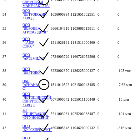
СПИРТОВАЯ
МАНУФАКТУРА"
ООО
34
"ПЕТРОВСКИЙ
1636006994
1121651002351
0
0
ЗАВОД"
ООО
35
"ВОРОНЕЖ
3666164818
1103668013811
0
0
АГРОХОЛДИНГ"
ООО
36
"ФАЮР-
1511026191
1141511000400
0
0
СОЮЗ"
ООО
37
0724003729
1160726052596
0
0
"АРТЕМИДА"
ООО
38
6223002370
1136225000427
0
-105 тыс
"ПЕРТОВО"
ОАО
39
"АРИАНА-
1511010522
1021500943485
0
-7,62 млн
С"
ООО
"ЛОТОШИНСКИЙ
40
5071000542
1035011150448
0
-13 млн
СПИРТОВЫЙ
ЗАВОД"
АО
41
"СПИРТЗАВОД
5211003031
1025200938487
0
-194 млн
ЧУГУНОВСКИЙ"
ООО
42
4603005648
1104620000132
0
-316 млн
"КУРСКПРОДУКТ"
ООО