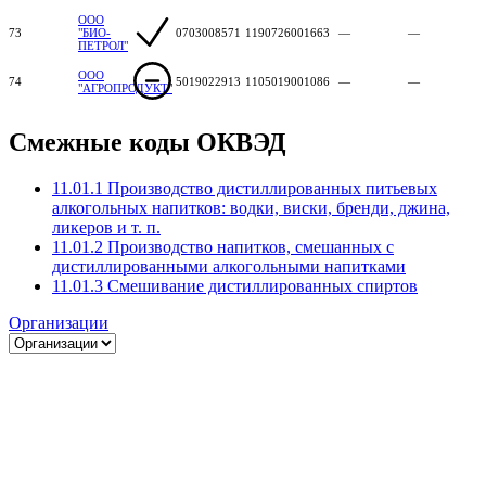
ООО
73
"БИО-
0703008571
1190726001663
—
—
ПЕТРОЛ"
ООО
74
5019022913
1105019001086
—
—
"АГРОПРОДУКТ"
Смежные коды ОКВЭД
11.01.1 Производство дистиллированных питьевых
алкогольных напитков: водки, виски, бренди, джина,
ликеров и т. п.
11.01.2 Производство напитков, смешанных с
дистиллированными алкогольными напитками
11.01.3 Смешивание дистиллированных спиртов
Организации