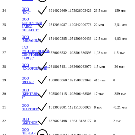
ООО
24
3914022669
1173926003426
23,5 млн
-159 млн
"КУБ"
ООО
КОНЬЯЧНЫЙ
25
0542034987
1120542000776
22 млн
-2,51 млн
ЗАВОД
"ДЕРБЕНТ"
ООО
26
1514000385
1051500300433
12,5 млн
-4,83 млн
"МИРАНДА"
ЗАО
"УСТЮЖЕНСКИЙ
27
3520003532
1023501689595
1,93 млн
115 тыс
СПИРТОВЫЙ
ЗАВОД"
ООО
28
2618015451
1032600262970
1,5 млн
-20 млн
"СУВОРОВСКИЙ"
ООО
29
1508003860
1021500893040
413 тыс
0
"ВЕГАС"
ООО
30
"КЕНТАВР-
5055002415
1025006468508
17 тыс
-359 тыс
Р"
ООО
31
1513032881
1121513000927
8 тыс
-8,21 млн
"ПАРТНЕР"
ООО
32
6376026498
1166313138177
0
2 тыс
"ЖИТНОЕ"
ООО
"ПЕРВАЯ
33
1513083082
1211500000579
0
0