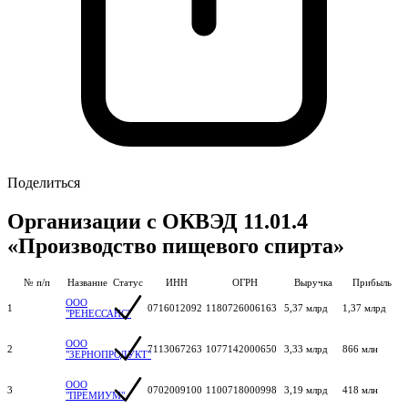
Поделиться
Организации с ОКВЭД 11.01.4
«Производство пищевого спирта»
№ п/п
Название
Статус
ИНН
ОГРН
Выручка
Прибыль
ООО
1
0716012092
1180726006163
5,37 млрд
1,37 млрд
"РЕНЕССАНС"
ООО
2
7113067263
1077142000650
3,33 млрд
866 млн
"ЗЕРНОПРОДУКТ"
ООО
3
0702009100
1100718000998
3,19 млрд
418 млн
"ПРЕМИУМ"