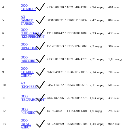
ООО
4
7132500620
1107154024780
2,94 млрд
461 млн
"ЭТАЛОН"
АО
5
"АМБЕР
6831000321
1026801159032
2,47 млрд
869 млн
ТАЛВИС"
ООО
6
"СПИРТЗАВОД
1310188442
1091310001089
2,33 млрд
433 млн
"КЕМЛЯНСКИЙ"
ООО
7
1512010853
1021500976860
2,3 млрд
382 млн
"ПРЕСТИЖ"
ООО
8
7133501320
1107154024779
2,21 млрд
1,16 млрд
"АБСОЛЮТ"
ООО
9
"ЭТАНОЛ
3665049121
1053600121013
2,14 млрд
709 млн
СПИРТ"
АО
10
5452114972
1095471000613
2,11 млрд
506 млн
"ЕРОФЕЕВ"
ООО
11
7842182996
1207800093775
1,63 млрд
336 млн
"БЕСЛАНСПИРТ"
ООО
12
1513030281
1111513011301
1,6 млрд
299 млн
"ФЕНИКС"
ООО
13
"АГАТ-
5812340899
1095826000104
1,44 млрд
90,8 млн
АЛКО"