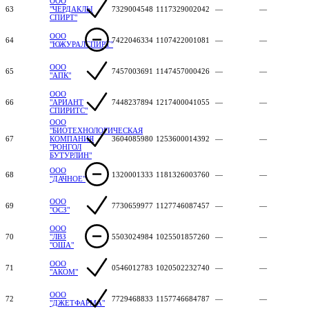
ООО
63
"ЧЕРДАКЛЫ
7329004548
1117329002042
—
—
СПИРТ"
ООО
64
7422046334
1107422001081
—
—
"ЮЖУРАЛСПИРТ"
ООО
65
7457003691
1147457000426
—
—
"АПК"
ООО
66
"АРИАНТ
7448237894
1217400041055
—
—
СПИРИТС"
ООО
"БИОТЕХНОЛОГИЧЕСКАЯ
67
КОМПАНИЯ
3604085980
1253600014392
—
—
"РОНГОЛ
БУТУРЛИН"
ООО
68
1320001333
1181326003760
—
—
"ДАЧНОЕ"
ООО
69
7730659977
1127746087457
—
—
"ОСЗ"
ООО
70
"ЛВЗ
5503024984
1025501857260
—
—
"ОША"
ООО
71
0546012783
1020502232740
—
—
"АКОМ"
ООО
72
7729468833
1157746684787
—
—
"ДЖЕТФАРМА"