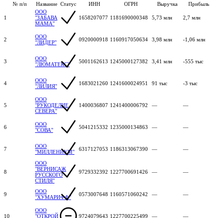
№ п/п
Название
Статус
ИНН
ОГРН
Выручка
Прибыль
ООО
1
"ЗАБАВА
1658207077
1181690000348
5,73 млн
2,7 млн
МАМА"
ООО
2
0920000918
1160917050634
3,98 млн
-1,06 млн
"ЛИДЕР"
ООО
3
5001162613
1245000127382
3,41 млн
-555 тыс
"ЛЮМАТЕКС"
ООО
4
1683021260
1241600024951
91 тыс
-3 тыс
"ЛИЛИЯ"
ООО
5
"РУКОДЕЛИЕ
1400036807
1241400006792
—
—
СЕВЕРА"
ООО
6
5041215332
1235000134863
—
—
"СОВА"
ООО
7
6317127053
1186313067390
—
—
"МИЛЛЕНИУМ"
ООО
"ВЕРНИСАЖ
8
9729332392
1227700691426
—
—
РУССКОГО
СТИЛЯ"
ООО
9
0573007648
1160571060242
—
—
"ХУМАРИФФ"
ООО
10
"ОТКРОЙ
9724079643
1227700225499
—
—