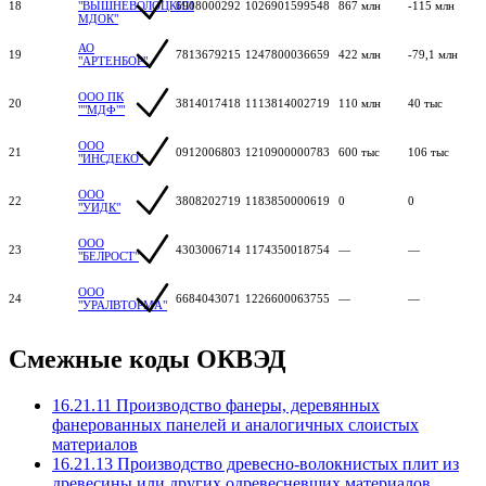
18
"ВЫШНЕВОЛОЦКИЙ
6908000292
1026901599548
867 млн
-115 млн
МДОК"
АО
19
7813679215
1247800036659
422 млн
-79,1 млн
"АРТЕНБОР"
ООО ПК
20
3814017418
1113814002719
110 млн
40 тыс
""МДФ""
ООО
21
0912006803
1210900000783
600 тыс
106 тыс
"ИНСДЕКО"
ООО
22
3808202719
1183850000619
0
0
"УИДК"
ООО
23
4303006714
1174350018754
—
—
"БЕЛРОСТ"
ООО
24
6684043071
1226600063755
—
—
"УРАЛВТОРМА"
Смежные коды ОКВЭД
16.21.11 Производство фанеры, деревянных
фанерованных панелей и аналогичных слоистых
материалов
16.21.13 Производство древесно-волокнистых плит из
древесины или других одревесневших материалов