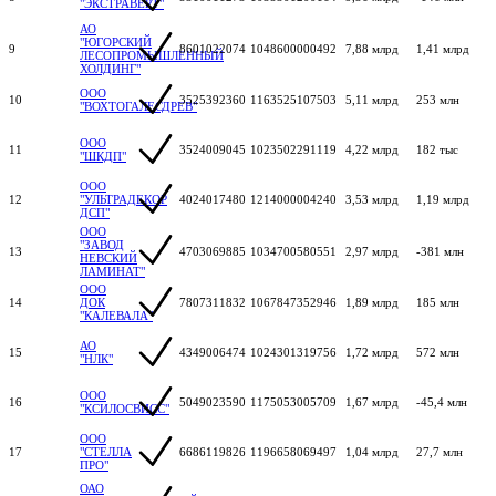
"ЭКСТРАВЕРТ"
АО
"ЮГОРСКИЙ
9
8601022074
1048600000492
7,88 млрд
1,41 млрд
ЛЕСОПРОМЫШЛЕННЫЙ
ХОЛДИНГ"
ООО
10
3525392360
1163525107503
5,11 млрд
253 млн
"ВОХТОГАЛЕСДРЕВ"
ООО
11
3524009045
1023502291119
4,22 млрд
182 тыс
"ШКДП"
ООО
12
"УЛЬТРАДЕКОР
4024017480
1214000004240
3,53 млрд
1,19 млрд
ДСП"
ООО
"ЗАВОД
13
4703069885
1034700580551
2,97 млрд
-381 млн
НЕВСКИЙ
ЛАМИНАТ"
ООО
14
ДОК
7807311832
1067847352946
1,89 млрд
185 млн
"КАЛЕВАЛА"
АО
15
4349006474
1024301319756
1,72 млрд
572 млн
"НЛК"
ООО
16
5049023590
1175053005709
1,67 млрд
-45,4 млн
"КСИЛОСВИСС"
ООО
17
"СТЕЛЛА
6686119826
1196658069497
1,04 млрд
27,7 млн
ПРО"
ОАО