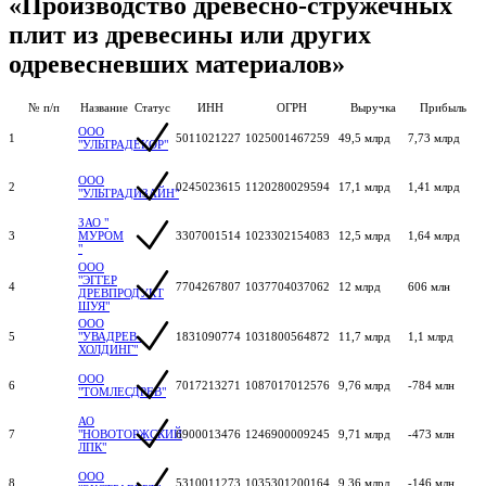
«Производство древесно-стружечных
плит из древесины или других
одревесневших материалов»
№ п/п
Название
Статус
ИНН
ОГРН
Выручка
Прибыль
ООО
1
5011021227
1025001467259
49,5 млрд
7,73 млрд
"УЛЬТРАДЕКОР"
ООО
2
0245023615
1120280029594
17,1 млрд
1,41 млрд
"УЛЬТРАДИЗАЙН"
ЗАО "
3
МУРОМ
3307001514
1023302154083
12,5 млрд
1,64 млрд
"
ООО
"ЭГГЕР
4
7704267807
1037704037062
12 млрд
606 млн
ДРЕВПРОДУКТ
ШУЯ"
ООО
5
"УВАДРЕВ-
1831090774
1031800564872
11,7 млрд
1,1 млрд
ХОЛДИНГ"
ООО
6
7017213271
1087017012576
9,76 млрд
-784 млн
"ТОМЛЕСДРЕВ"
АО
7
"НОВОТОРЖСКИЙ
6900013476
1246900009245
9,71 млрд
-473 млн
ЛПК"
ООО
8
5310011273
1035301200164
9,36 млрд
-146 млн