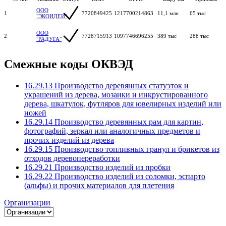
ООО
1
7720849425
1217700214863
11,1 млн
65 тыс
"ЭКОИДЕИ"
ООО
2
7728715913
1097746696255
389 тыс
288 тыс
"РАДУГА"
Смежные коды ОКВЭД
16.29.13 Производство деревянных статуэток и
украшений из дерева, мозаики и инкрустированного
дерева, шкатулок, футляров для ювелирных изделий или
ножей
16.29.14 Производство деревянных рам для картин,
фотографий, зеркал или аналогичных предметов и
прочих изделий из дерева
16.29.15 Производство топливных гранул и брикетов из
отходов деревопереработки
16.29.21 Производство изделий из пробки
16.29.22 Производство изделий из соломки, эспарто
(альфы) и прочих материалов для плетения
Организации