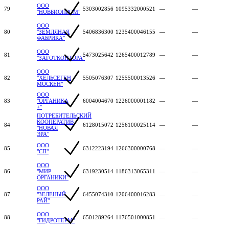
ООО
79
5303002856
1095332000521
—
—
"НОВБИОПРОМ"
ООО
80
"ЗЕМЛЯНАЯ
5406836300
1235400046155
—
—
ФАБРИКА"
ООО
81
5473025642
1265400012789
—
—
"ЗАГОТКОНТОРА"
ООО
82
"ХЕЛЬСЕГЕН
5505076307
1255500013526
—
—
МОСКЕН"
ООО
83
"ОРГАНИКА
6004004670
1226000001182
—
—
+"
ПОТРЕБИТЕЛЬСКИЙ
КООПЕРАТИВ
84
6128015072
1256100025114
—
—
"НОВАЯ
ЭРА"
ООО
85
6312223194
1266300000768
—
—
"СП"
ООО
86
"МИР
6319230514
1186313065311
—
—
ОРГАНИКИ"
ООО
87
"ЗЕЛЕНЫЙ
6455074310
1206400016283
—
—
РАЙ"
ООО
88
6501289264
1176501000851
—
—
"ГИДРОТЕРМ"