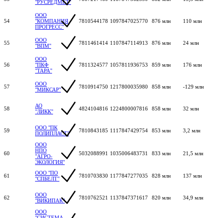
"РУСРЕДМЕТ"
ООО
54
"КОМПАНИЯ
7810544178
1097847025770
876 млн
110 млн
ПРОГРЕСС"
ООО
55
7811461414
1107847114913
876 млн
24 млн
"ВПМ"
ООО
56
"ПКФ
7811324577
1057811936753
859 млн
176 млн
"ТАРА"
ООО
57
7810914750
1217800035980
858 млн
-129 млн
"МИКСАР"
АО
58
4824104816
1224800007816
858 млн
32 млн
"ЛИКК"
ООО "ПК
59
7810843185
1117847429754
853 млн
3,2 млн
ПОЛИПЛАСТ"
ООО
НПО
60
5032088991
1035006483731
833 млн
21,5 млн
"АГРО-
ЭКОЛОГИЯ"
ООО "ПО
61
7810703830
1177847277035
828 млн
137 млн
"СПБЕЛТ"
ООО
62
7810762521
1137847371617
820 млн
34,9 млн
"ВИКИПАК"
ООО
"СИСТЕМА