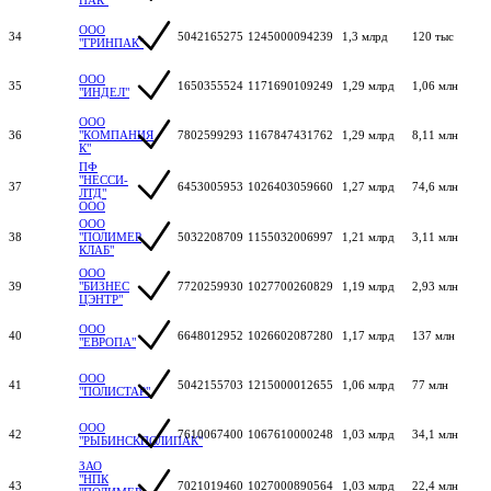
ООО
34
5042165275
1245000094239
1,3 млрд
120 тыс
"ГРИНПАК"
ООО
35
1650355524
1171690109249
1,29 млрд
1,06 млн
"ИНДЕЛ"
ООО
36
"КОМПАНИЯ
7802599293
1167847431762
1,29 млрд
8,11 млн
К"
ПФ
"НЕССИ-
37
6453005953
1026403059660
1,27 млрд
74,6 млн
ЛТД"
ООО
ООО
38
"ПОЛИМЕР
5032208709
1155032006997
1,21 млрд
3,11 млн
КЛАБ"
ООО
39
"БИЗНЕС
7720259930
1027700260829
1,19 млрд
2,93 млн
ЦЭНТР"
ООО
40
6648012952
1026602087280
1,17 млрд
137 млн
"ЕВРОПА"
ООО
41
5042155703
1215000012655
1,06 млрд
77 млн
"ПОЛИСТАР"
ООО
42
7610067400
1067610000248
1,03 млрд
34,1 млн
"РЫБИНСКПОЛИПАК"
ЗАО
"НПК
43
7021019460
1027000890564
1,03 млрд
22,4 млн