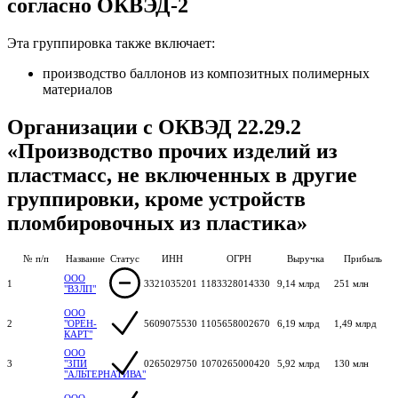
согласно ОКВЭД-2
Эта группировка также включает:
производство баллонов из композитных полимерных
материалов
Организации с ОКВЭД 22.29.2
«Производство прочих изделий из
пластмасс, не включенных в другие
группировки, кроме устройств
пломбировочных из пластика»
№ п/п
Название
Статус
ИНН
ОГРН
Выручка
Прибыль
ООО
1
3321035201
1183328014330
9,14 млрд
251 млн
"ВЗЛП"
ООО
2
"ОРЕН-
5609075530
1105658002670
6,19 млрд
1,49 млрд
КАРТ"
ООО
3
"ЗПИ
0265029750
1070265000420
5,92 млрд
130 млн
"АЛЬТЕРНАТИВА"
ООО