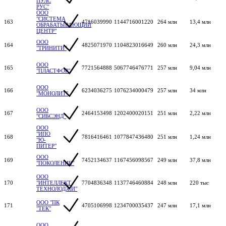
ПУЛС
РУС"
ООО
"СИСТЕМА
163
4716039990
1144716001220
264 млн
13,4 млн
ОБРАБАТЫВАЮЩИЙ
ЦЕНТР"
ООО
164
4825071970
1104823016649
260 млн
24,3 млн
"ТРИНИТИ"
ООО
165
7721564888
5067746476771
257 млн
9,04 млн
"ПЛАСТФОР"
ООО
166
6234036275
1076234000479
257 млн
34 млн
"МОНОЛИТ"
ООО
167
2464153498
1202400020151
251 млн
2,22 млн
"СИБСЭНД"
ООО
"ИПО
168
7816416461
1077847436480
251 млн
1,24 млн
"Ю-
ПИТЕР"
ООО
169
7452134637
1167456098567
249 млн
37,8 млн
"ПОКОЛЕНИЕ"
ООО
170
"ИНТЕЛЛЕКТ
7704836348
1137746460884
248 млн
220 тыс
ТЕХНОЛОДЖИ"
ООО "ПК
171
4705106998
1234700035437
247 млн
17,1 млн
"ТЕК"
ООО