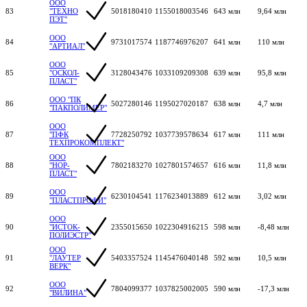
ООО
83
"ТЕХНО
5018180410
1155018003546
643 млн
9,64 млн
ПЭТ"
ООО
84
9731017574
1187746976207
641 млн
110 млн
"АРТИАЛ"
ООО
85
"ОСКОЛ-
3128043476
1033109209308
639 млн
95,8 млн
ПЛАСТ"
ООО "ПК
86
5027280146
1195027020187
638 млн
4,7 млн
"ПАКПОЛИМЕР"
ООО
87
"ПФК
7728250792
1037739578634
617 млн
111 млн
ТЕХПРОКОМПЛЕКТ"
ООО
88
"НОР-
7802183270
1027801574657
616 млн
11,8 млн
ПЛАСТ"
ООО
89
6230104541
1176234013889
612 млн
3,02 млн
"ПЛАСТПРОФИ"
ООО
90
"ИСТОК-
2355015650
1022304916215
598 млн
-8,48 млн
ПОЛИЭСТР"
ООО
91
"ЛАУТЕР
5403357524
1145476040148
592 млн
10,5 млн
ВЕРК"
ООО
92
7804099377
1037825002005
590 млн
-17,3 млн
"ВИЛИНА"