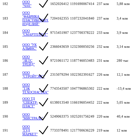
ООО
182
1652026412
1191690067414
237 млн
5,88 млн
"ЧЗП"
ООО
"ФАБРИКА
183
7204162355
1107232041840
237 млн
3,4 млн
ПЛАСТИКОВЫХ
ИЗДЕЛИЙ"
ООО
184
9715451907
1237700378222
233 млн
3,9 млн
"СМАРТПЛАСТ"
ООО "УК
185
2366043659
1232300050256
232 млн
3,14 млн
АЛЬЯНС"
ООО
186
"ЛЕТС
9721061172
1187746053483
231 млн
280 тыс
ТРЕЙД"
ООО
187
2315079294
1022302391627
226 млн
12,1 млн
"СТРОЙТЭКС"
ООО
188
"ТЗК
7743543507
1047796865302
222 млн
-13,4 млн
ТЕХОСНАСТКА"
ООО ТД
189
"СПЕКТР-
6138013540
1166196054452
222 млн
5,05 млн
ПЛАСТ"
ООО
190
5249063375
1025201756249
220 млн
40,4 млн
"МИСТРАЛЬ"
ООО
191
"ГУД
7733378491
1217700636229
219 млн
12 млн
МАРКЕТ"