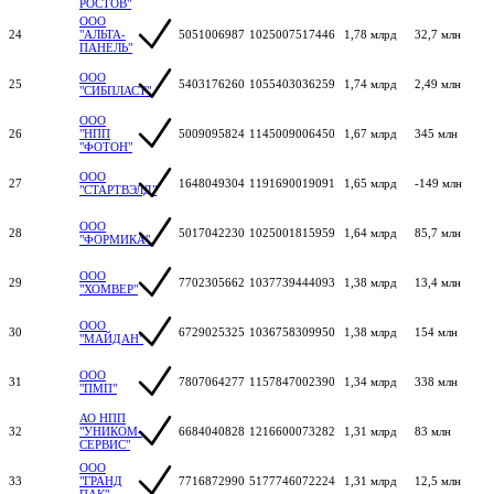
РОСТОВ"
ООО
24
"АЛЬТА-
5051006987
1025007517446
1,78 млрд
32,7 млн
ПАНЕЛЬ"
ООО
25
5403176260
1055403036259
1,74 млрд
2,49 млн
"СИБПЛАСТ"
ООО
26
"НПП
5009095824
1145009006450
1,67 млрд
345 млн
"ФОТОН"
ООО
27
1648049304
1191690019091
1,65 млрд
-149 млн
"СТАРТВЭЛД"
ООО
28
5017042230
1025001815959
1,64 млрд
85,7 млн
"ФОРМИКА"
ООО
29
7702305662
1037739444093
1,38 млрд
13,4 млн
"ХОМВЕР"
ООО
30
6729025325
1036758309950
1,38 млрд
154 млн
"МАЙДАН"
ООО
31
7807064277
1157847002390
1,34 млрд
338 млн
"ПМП"
АО НПП
32
"УНИКОМ-
6684040828
1216600073282
1,31 млрд
83 млн
СЕРВИС"
ООО
33
"ГРАНД
7716872990
5177746072224
1,31 млрд
12,5 млн
ПАК"