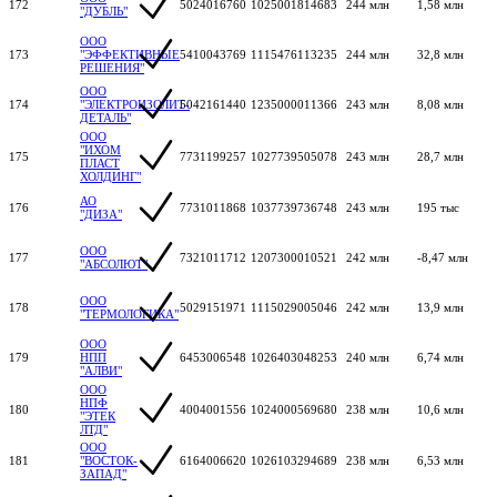
172
5024016760
1025001814683
244 млн
1,58 млн
"ДУБЛЬ"
ООО
173
"ЭФФЕКТИВНЫЕ
5410043769
1115476113235
244 млн
32,8 млн
РЕШЕНИЯ"
ООО
174
"ЭЛЕКТРОИЗОЛИТ-
5042161440
1235000011366
243 млн
8,08 млн
ДЕТАЛЬ"
ООО
"ИХОМ
175
7731199257
1027739505078
243 млн
28,7 млн
ПЛАСТ
ХОЛДИНГ"
АО
176
7731011868
1037739736748
243 млн
195 тыс
"ДИЗА"
ООО
177
7321011712
1207300010521
242 млн
-8,47 млн
"АБСОЛЮТ"
ООО
178
5029151971
1115029005046
242 млн
13,9 млн
"ТЕРМОЛОГИКА"
ООО
179
НПП
6453006548
1026403048253
240 млн
6,74 млн
"АЛВИ"
ООО
НПФ
180
4004001556
1024000569680
238 млн
10,6 млн
"ЭТЕК
ЛТД"
ООО
181
"ВОСТОК-
6164006620
1026103294689
238 млн
6,53 млн
ЗАПАД"