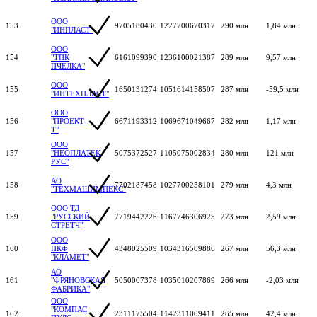
ООО
153
9705180430
1227700670317
290 млн
1,84 млн
"ИНПЛАСТ"
ООО
154
"ТПК
6161099390
1236100021387
289 млн
9,57 млн
ПЧЁЛКА"
ООО
155
1650131274
1051614158507
287 млн
-59,5 млн
"ИНТЕХПЛАСТ"
ООО
156
"ПРОЕКТ-
6671193312
1069671049667
282 млн
1,17 млн
Т"
ООО
157
"НЕОПЛАТЕК
5075372527
1105075002834
280 млн
121 млн
РУС"
АО
158
7702187458
1027700258101
279 млн
4,3 млн
"ТЕХМАШИМПЕКС"
ООО ТД
159
"РУССКИЙ
7719442226
1167746306925
273 млн
2,59 млн
СТРЕТЧ"
ООО
160
ПКФ
4348025509
1034316509886
267 млн
56,3 млн
"КЛАМЕТ"
АО
161
"ФРЯНОВСКАЯ
5050007378
1035010207869
266 млн
-2,03 млн
ФАБРИКА"
ООО
"КОМПАС
162
2311175504
1142311009411
265 млн
42,4 млн