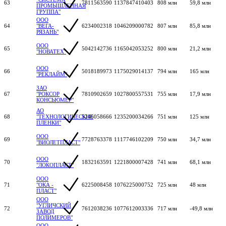
63
7811563590
1137847410403
808 млн
59,8 млн
ПРОМЫШЛЕННАЯ
ГРУППА"
ООО
64
"ВЕГА-
6234002318
1046209000782
807 млн
85,8 млн
РЯЗАНЬ"
ООО
65
5042142736
1165042053252
800 млн
21,2 млн
"НОВАТЕХ"
ООО
66
5018189973
1175029014137
794 млн
165 млн
"РЕКЛАЙМ"
ЗАО
67
"РОКСОР
7810902659
1027800557531
755 млн
17,9 млн
КОНСЬЮМЕР"
АО
68
"ТЕХНОЛОГИЧЕСКИЕ
5246058666
1235200034266
751 млн
125 млн
ПЛЕНКИ"
ООО
69
7728763378
1117746102209
750 млн
34,7 млн
"ВИОЛЕТПЛАСТ"
ООО
70
1832163591
1221800007428
741 млн
68,1 млн
"ЛОКОПЛАСТ"
ООО
71
"ОКА -
6225008458
1076225000752
725 млн
48 млн
ПЛАСТ"
ООО
"УГЛИЧСКИЙ
72
7612038236
1077612003336
717 млн
-49,8 млн
ЗАВОД
ПОЛИМЕРОВ"
ООО