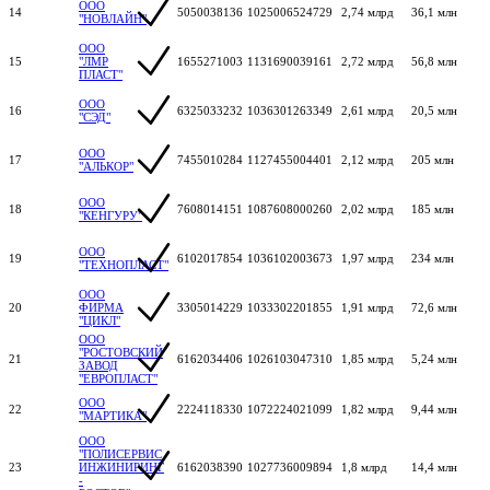
ООО
14
5050038136
1025006524729
2,74 млрд
36,1 млн
"НОВЛАЙН"
ООО
15
"ЛМР
1655271003
1131690039161
2,72 млрд
56,8 млн
ПЛАСТ"
ООО
16
6325033232
1036301263349
2,61 млрд
20,5 млн
"СЭД"
ООО
17
7455010284
1127455004401
2,12 млрд
205 млн
"АЛЬКОР"
ООО
18
7608014151
1087608000260
2,02 млрд
185 млн
"КЕНГУРУ"
ООО
19
6102017854
1036102003673
1,97 млрд
234 млн
"ТЕХНОПЛАСТ"
ООО
20
ФИРМА
3305014229
1033302201855
1,91 млрд
72,6 млн
"ЦИКЛ"
ООО
"РОСТОВСКИЙ
21
6162034406
1026103047310
1,85 млрд
5,24 млн
ЗАВОД
"ЕВРОПЛАСТ"
ООО
22
2224118330
1072224021099
1,82 млрд
9,44 млн
"МАРТИКА"
ООО
"ПОЛИСЕРВИС
23
ИНЖИНИРИНГ
6162038390
1027736009894
1,8 млрд
14,4 млн
-