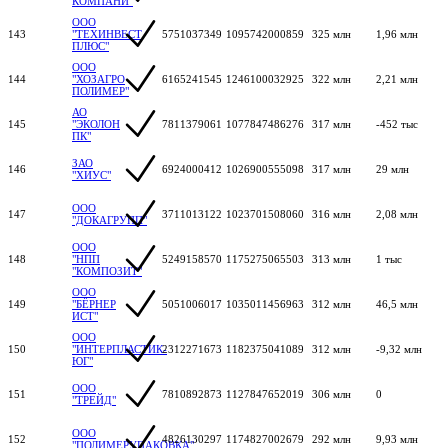
КОМПАНИ"
ООО
143
"ТЕХИНВЕСТ
5751037349
1095742000859
325 млн
1,96 млн
ПЛЮС"
ООО
144
"ХОЗАГРО
6165241545
1246100032925
322 млн
2,21 млн
ПОЛИМЕР"
АО
145
"ЭКОЛОН
7811379061
1077847486276
317 млн
-452 тыс
ПК"
ЗАО
146
6924000412
1026900555098
317 млн
29 млн
"ХИУС"
ООО
147
3711013122
1023701508060
316 млн
2,08 млн
"ДОКАГРУПП"
ООО
148
"НПП
5249158570
1175275065503
313 млн
1 тыс
"КОМПОЗИТ"
ООО
149
"БЁРНЕР
5051006017
1035011456963
312 млн
46,5 млн
ИСТ"
ООО
150
"ИНТЕРПЛАСТИК-
2312271673
1182375041089
312 млн
-9,32 млн
ЮГ"
ООО
151
7810892873
1127847652019
306 млн
0
"ТРЕЙД"
ООО
152
4826130297
1174827002679
292 млн
9,93 млн
"ПОЛИМЕРУПАКОВКА"