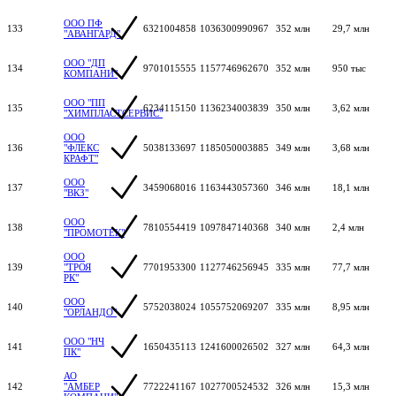
ООО ПФ
133
6321004858
1036300990967
352 млн
29,7 млн
"АВАНГАРД"
ООО "ДП
134
9701015555
1157746962670
352 млн
950 тыс
КОМПАНИ"
ООО "ПП
135
6234115150
1136234003839
350 млн
3,62 млн
"ХИМПЛАСТСЕРВИС"
ООО
136
"ФЛЕКС
5038133697
1185050003885
349 млн
3,68 млн
КРАФТ"
ООО
137
3459068016
1163443057360
346 млн
18,1 млн
"ВКЗ"
ООО
138
7810554419
1097847140368
340 млн
2,4 млн
"ПРОМОТЕК"
ООО
139
"ТРОЯ
7701953300
1127746256945
335 млн
77,7 млн
РК"
ООО
140
5752038024
1055752069207
335 млн
8,95 млн
"ОРЛАНДО"
ООО "НЧ
141
1650435113
1241600026502
327 млн
64,3 млн
ПК"
АО
142
"АМБЕР
7722241167
1027700524532
326 млн
15,3 млн