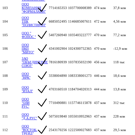
ООО
103
КОМПАНИЯ
7714165353
1037700008389
474 млн
37,8 млн
"ФОРМАЛАЙН"
ООО
104
ТПК
6685052495
1146685007611
472 млн
4,56 млн
"ПОЛИСТИРОЛ"
ООО "
105
5407260940
1035403222777
470 млн
77,2 млн
ФОПОС "
ООО
106
ПКП
4341002904
1024300752365
470 млн
-12,9 млн
"МИТО"
ЗАО
107
"ОБЪЕДИНЕНИЕ
7816180939
1037835032190
456 млн
118 тыс
СОЮЗ"
ООО
108
3338004890
1083338001273
446 млн
18,6 млн
"НРК"
ООО
109
4703160510
1184704020313
444 млн
13,8 млн
"ИТАЛ"
ООО
110
"ОЛИ
7710490881
1157746115878
437 млн
312 тыс
РУС"
ООО
111
5075019840
1055010952963
437 млн
228 млн
"Д.А.РУС"
ООО
112
"ВОСТОК-
2543170256
1222500027683
437 млн
29,5 млн
ТРЕЙД"