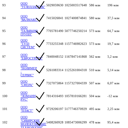
ООО
93
5029059630
1025003517648
586 млн
196 млн
"УГЛЕПЛАСТИК"
ООО
94
7415026841
1027400874841
580 млн
37,5 млн
"ВАЛМАКС"
ООО
95
"ГАЛЬВАНО
7705781490
5077746250214
573 млн
64,7 млн
ГРУПП"
ООО
96
"ТУЛЗ
7733255348
1157746982623
573 млн
19,7 млн
СИСТЕМ"
ООО
97
7840048152
1167847141868
562 млн
5,2 млн
"ЕВРОСТРЕТЧ"
ООО
"ПОЛИМЕР
98
5261083314
1125261004318
510 млн
5,14 млн
-
СЕРВИС"
ООО
99
7327075864
1157327004339
507 млн
6,07 млн
"СФЕРА"
ООО
100
"ЛОМАНН
7814316493
1057810166281
504 млн
-12 млн
РУС"
ООО
101
9729206197
5177746370929
495 млн
2,25 млн
"ПЛАСТ"
ООО
"СИБИРСКИЕ
102
5408260928
1085473006299
478 млн
95,4 млн
МОЛЕКУЛЯРНЫЕ
ТЕХНОЛОГИИ"