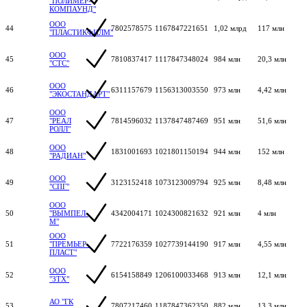
"ПОЛИМЕР-
КОМПАУНД"
ООО
44
7802578575
1167847221651
1,02 млрд
117 млн
"ПЛАСТИКФИЛМ"
ООО
45
7810837417
1117847348024
984 млн
20,3 млн
"СТС"
ООО
46
6311157679
1156313003550
973 млн
4,42 млн
"ЭКОСТАНДАРТ"
ООО
47
"РЕАЛ
7814596032
1137847487469
951 млн
51,6 млн
РОЛЛ"
ООО
48
1831001693
1021801150194
944 млн
152 млн
"РАДИАН"
ООО
49
3123152418
1073123009794
925 млн
8,48 млн
"СПГ"
ООО
50
"ВЫМПЕЛ-
4342004171
1024300821632
921 млн
4 млн
М"
ООО
51
"ПРЕМЬЕР-
7722176359
1027739144190
917 млн
4,55 млн
ПЛАСТ"
ООО
52
6154158849
1206100033468
913 млн
12,1 млн
"ЗТХ"
АО "ГК
53
7807217460
1187847362350
882 млн
13,3 млн