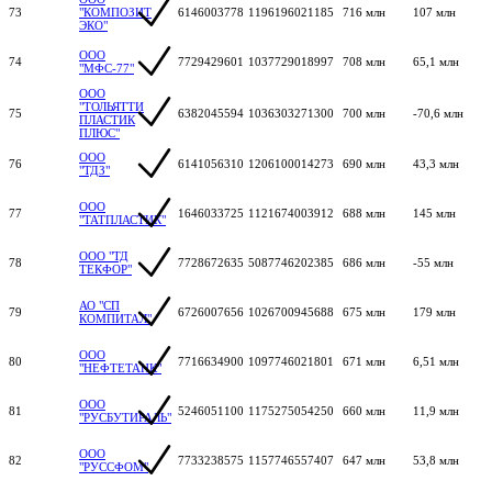
73
"КОМПОЗИТ
6146003778
1196196021185
716 млн
107 млн
ЭКО"
ООО
74
7729429601
1037729018997
708 млн
65,1 млн
"МФС-77"
ООО
"ТОЛЬЯТТИ
75
6382045594
1036303271300
700 млн
-70,6 млн
ПЛАСТИК
ПЛЮС"
ООО
76
6141056310
1206100014273
690 млн
43,3 млн
"ТДЗ"
ООО
77
1646033725
1121674003912
688 млн
145 млн
"ТАТПЛАСТИК"
ООО "ТД
78
7728672635
5087746202385
686 млн
-55 млн
ТЕКФОР"
АО "СП
79
6726007656
1026700945688
675 млн
179 млн
КОМПИТАЛ"
ООО
80
7716634900
1097746021801
671 млн
6,51 млн
"НЕФТЕТАНК"
ООО
81
5246051100
1175275054250
660 млн
11,9 млн
"РУСБУТИРАЛЬ"
ООО
82
7733238575
1157746557407
647 млн
53,8 млн
"РУССФОМ"