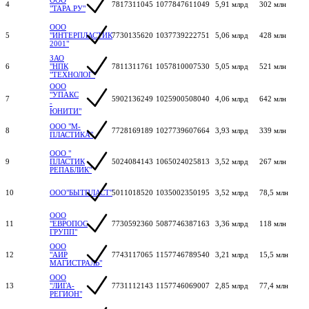
4
7817311045
1077847611049
5,91 млрд
302 млн
"ТАРА.РУ"
ООО
5
"ИНТЕРПЛАСТИК
7730135620
1037739222751
5,06 млрд
428 млн
2001"
ЗАО
6
"НПК
7811311761
1057810007530
5,05 млрд
521 млн
"ТЕХНОЛОГ"
ООО
"УПАКС
7
5902136249
1025900508040
4,06 млрд
642 млн
-
ЮНИТИ"
ООО "М-
8
7728169189
1027739607664
3,93 млрд
339 млн
ПЛАСТИКА"
ООО "
9
ПЛАСТИК
5024084143
1065024025813
3,52 млрд
267 млн
РЕПАБЛИК"
10
ООО"БЫТПЛАСТ"
5011018520
1035002350195
3,52 млрд
78,5 млн
ООО
11
"ЕВРОПОС
7730592360
5087746387163
3,36 млрд
118 млн
ГРУПП"
ООО
12
"АИР
7743117065
1157746789540
3,21 млрд
15,5 млн
МАГИСТРАЛЬ"
ООО
13
"ЛИГА-
7731112143
1157746069007
2,85 млрд
77,4 млн
РЕГИОН"