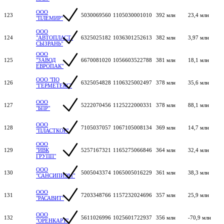
ООО
123
5030069560
1105030001010
392 млн
23,4 млн
"ПЛЕМИР"
ООО
124
"АВТОПЛАСТ-
6325025182
1036301252613
382 млн
3,97 млн
СЫЗРАНЬ"
ООО
125
"ЗАВОД
6670081020
1056603522788
381 млн
18,1 млн
ЕВРОПАК"
ООО "ПО
126
6325054828
1106325002497
378 млн
35,6 млн
"ГЕРМЕТЕКС"
ООО
127
5222070456
1125222000331
378 млн
88,1 млн
"БПР"
ООО
128
7105037057
1067105008134
369 млн
14,7 млн
"ПЛАСТКОР"
ООО
129
"ИВК
5257167321
1165275066846
364 млн
32,4 млн
ГРУПП"
ООО
130
5005043374
1065005016229
361 млн
38,3 млн
"САНСИПИЭМ"
ООО
131
7203348766
1157232024696
357 млн
25,9 млн
"РАСАВИТ"
ООО
132
5611026996
1025601722937
356 млн
-70,9 млн
"ОРЕНКАРТ"