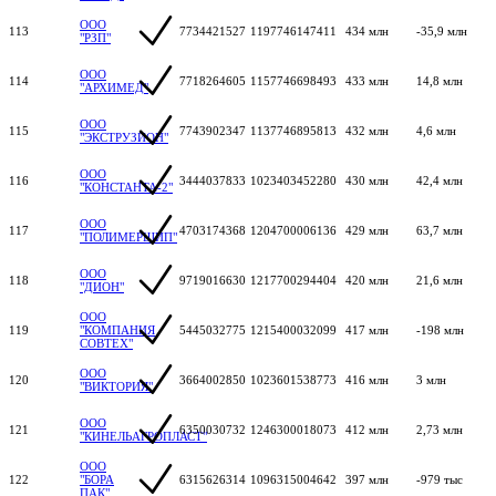
ООО
113
7734421527
1197746147411
434 млн
-35,9 млн
"РЗП"
ООО
114
7718264605
1157746698493
433 млн
14,8 млн
"АРХИМЕД"
ООО
115
7743902347
1137746895813
432 млн
4,6 млн
"ЭКСТРУЗИОН"
ООО
116
3444037833
1023403452280
430 млн
42,4 млн
"КОНСТАНТА-2"
ООО
117
4703174368
1204700006136
429 млн
63,7 млн
"ПОЛИМЕРШИП"
ООО
118
9719016630
1217700294404
420 млн
21,6 млн
"ДИОН"
ООО
119
"КОМПАНИЯ
5445032775
1215400032099
417 млн
-198 млн
СОВТЕХ"
ООО
120
3664002850
1023601538773
416 млн
3 млн
"ВИКТОРИЯ"
ООО
121
6350030732
1246300018073
412 млн
2,73 млн
"КИНЕЛЬАГРОПЛАСТ"
ООО
122
"БОРА
6315626314
1096315004642
397 млн
-979 тыс
ПАК"