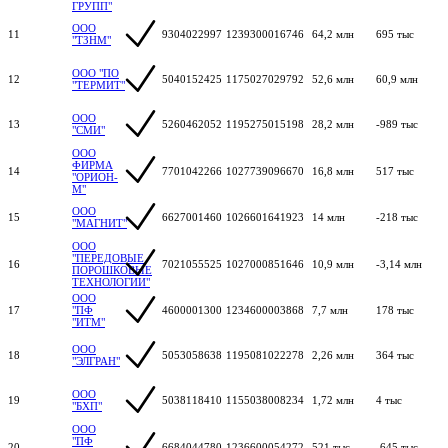
ГРУПП"
ООО
11
9304022997
1239300016746
64,2 млн
695 тыс
"ТЗНМ"
ООО "ПО
12
5040152425
1175027029792
52,6 млн
60,9 млн
"ТЕРМИТ"
ООО
13
5260462052
1195275015198
28,2 млн
-989 тыс
"СМИ"
ООО
ФИРМА
14
7701042266
1027739096670
16,8 млн
517 тыс
"ОРИОН-
М"
ООО
15
6627001460
1026601641923
14 млн
-218 тыс
"МАГНИТ"
ООО
"ПЕРЕДОВЫЕ
16
7021055525
1027000851646
10,9 млн
-3,14 млн
ПОРОШКОВЫЕ
ТЕХНОЛОГИИ"
ООО
17
"ПФ
4600001300
1234600003868
7,7 млн
178 тыс
"ИТМ"
ООО
18
5053058638
1195081022278
2,26 млн
364 тыс
"ЭЛГРАН"
ООО
19
5038118410
1155038008234
1,72 млн
4 тыс
"БХП"
ООО
"ПФ
20
6684044780
1236600054272
521 тыс
-645 тыс