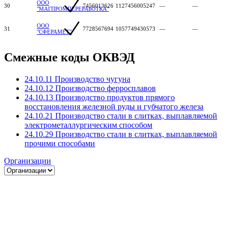
ООО
30
7456013626
1127456005247
—
—
"МАГПРОМПЕРЕРАБОТКА"
ООО
31
7728567694
1057749430573
—
—
"СФЕРАМЕТ"
Смежные коды ОКВЭД
24.10.11 Производство чугуна
24.10.12 Производство ферросплавов
24.10.13 Производство продуктов прямого
восстановления железной руды и губчатого железа
24.10.21 Производство стали в слитках, выплавляемой
электрометаллургическим способом
24.10.29 Производство стали в слитках, выплавляемой
прочими способами
Организации