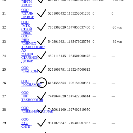
"ИРТМ-
УРАЛ""
ООО
21
"СТАЛЬ-
5231006432
1155252001288
0
0
ПРОФИ"
ООО
"МТК-
22
7801362020
1047855037460
0
-20 тыс
СТРОЙ
ПЛЮС"
ООО
"НПК
23
5408019631
1185476025756
0
-39 тыс
"СИБМЕХ-
ТЕХНОЛОГИИ"
АО
"ЗАВОД
24
4501118145
1064501000475
—
—
СТАЛЬНОЙ
ДРОБИ"
ООО
25
5251009791
1135247000613
—
—
"ГРАНКОМ"
ООО
26
6154558854
1096154000381
—
—
"РОСНАМИС"
ООО
27
НПП
7449044528
1047422506614
—
—
ТЕХНОЛОГИЯ
ООО
28
7450011100
1027402819950
—
—
"СПЕЦФЕРРОСПЛАВ"
ООО
29
"ЭЛ-
9311025847
1249300007087
—
—
СИТИ"