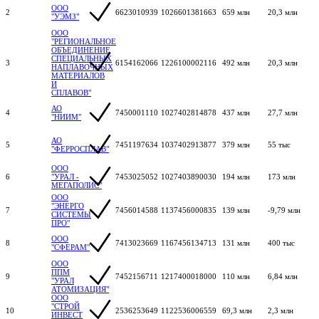
ООО
2
6623010939
1026601381663
659 млн
20,3 млн
"УЭМЗ"
ООО
"РЕГИОНАЛЬНОЕ
ОБЪЕДИНЕНИЕ
СПЕЦИАЛЬНЫХ
3
6154162066
1226100002116
492 млн
20,3 млн
НАПЛАВОЧНЫХ
МАТЕРИАЛОВ
И
СПЛАВОВ"
АО
4
7450001110
1027402814878
437 млн
27,7 млн
"НИИМ"
АО
5
7451197634
1037402913877
379 млн
55 тыс
"ФЕРРОСПЛАВ"
ООО
6
"УРАЛ -
7453025052
1027403890030
194 млн
173 млн
МЕГАПОЛИС"
ООО
"ЭНЕРГО
7
7456014588
1137456000835
139 млн
-9,79 млн
СИСТЕМЫ
ПРО"
ООО
8
7413023669
1167456134713
131 млн
400 тыс
"СФЕРАМ"
ООО
ППМ
9
7452156711
1217400018000
110 млн
6,84 млн
"УРАЛ
АТОМИЗАЦИЯ"
ООО
"СТРОЙ
10
2536253649
1122536006559
69,3 млн
2,3 млн
ИНВЕСТ