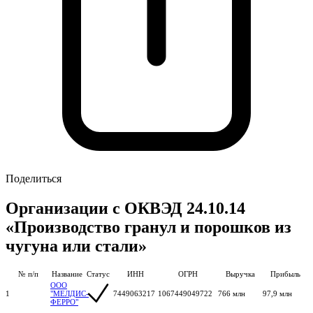
Поделиться
Организации с ОКВЭД 24.10.14
«Производство гранул и порошков из
чугуна или стали»
№ п/п
Название
Статус
ИНН
ОГРН
Выручка
Прибыль
ООО
1
"МЕЛДИС-
7449063217
1067449049722
766 млн
97,9 млн
ФЕРРО"