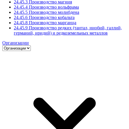
24.45.3 Производство магния
24.45.4 Производство вольфрама
24.45.5 Производство молибдена
24.45.6 Производство кобальта
24.45.8 Производство марганца
24.45.9 Производство редких (тантал, ниобий, галлий,
германий, иридий) и редкоземельных металлов
Организации