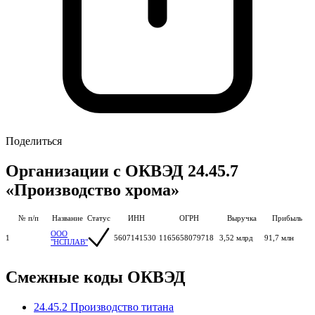
Поделиться
Организации с ОКВЭД 24.45.7
«Производство хрома»
№ п/п
Название
Статус
ИНН
ОГРН
Выручка
Прибыль
ООО
1
5607141530
1165658079718
3,52 млрд
91,7 млн
"НСПЛАВ"
Смежные коды ОКВЭД
24.45.2 Производство титана