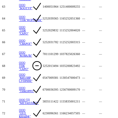
ООО
63
1400051964
1251400009255
—
—
"БООТУР"
ООО
64
5252039365
1165252051360
—
—
"ТПК"ФОРТУНА"
ООО
65
"ТПК
5252029832
1115252004020
—
—
"САРО"
ООО
66
5252031782
1125252003315
—
—
"СВАРОГ"
ООО
67
7811101299
1037825026360
—
—
"КОВАЛЬ"
ООО
68
ТПК
5252013494
1035200823492
—
—
"САРО"
ООО
69
"КИЗЛЯР
0547009381
1130547000473
—
—
СУПРИМ"
ООО
70
6700036395
1256700009170
—
—
"ТИКОРРО"
ООО ТД
71
5835111422
1155835001211
—
—
"МЕТАПЛАСТ"
ООО
72
"ОУЛ
6230096361
1166234057505
—
—
КНАЙФ"