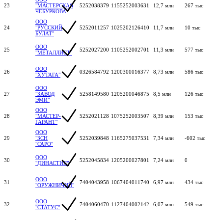
23
"МАСТЕРСКАЯ
5252038379
1155252003631
12,7 млн
267 тыс
ЧЕБУРКОВА"
ООО
24
"РУССКИЙ
5252011257
1025202126410
11,7 млн
10 тыс
БУЛАТ"
ООО
25
5252027200
1105252002701
11,3 млн
577 тыс
"МЕТАЛЛИСТ"
ООО
26
0326584792
1200300016377
8,73 млн
586 тыс
"ХУТАГА"
ООО
27
"ЗАВОД
5258149580
1205200046875
8,5 млн
126 тыс
ЭМИ"
ООО
28
"МАСТЕР-
5252021128
1075252003507
8,39 млн
153 тыс
ГАРАНТ"
ООО
29
"ЗСН
5252039848
1165275037531
7,34 млн
-602 тыс
"САРО"
ООО
30
5252045834
1205200027801
7,24 млн
0
"ДИНАСТИЯ"
ООО
31
7404043958
1067404011740
6,97 млн
434 тыс
"ОРУЖНИЧИЙ"
ООО
32
7404060470
1127404002142
6,07 млн
549 тыс
"СТАТУС"