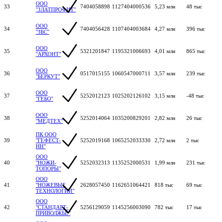
ООО
33
7404058898
1127404000536
5,23 млн
48 тыс
"ЗЛАТПРОФИТ"
ООО
34
7404056428
1107404003684
4,27 млн
396 тыс
"ЗБС"
ООО
35
5321201847
1195321006693
4,01 млн
865 тыс
"АРХОНТ"
ООО
36
0517015155
1060547000711
3,57 млн
239 тыс
"БЕРКУТ"
ООО
37
5252012123
1025202126102
3,15 млн
-48 тыс
"ГЕБО"
ООО
38
5252014064
1035200829201
2,82 млн
26 тыс
"МЕДТЕХ"
ПК ООО
39
"ГЕФЕСТ-
5252019168
1065252033330
2,72 млн
2 тыс
НН"
ООО
40
"НОЖИ-
5252032313
1135252000531
1,99 млн
231 тыс
ТОПОРЫ"
ООО
41
"НОЖЕВЫЕ
2628057450
1162651064421
818 тыс
69 тыс
ТЕХНОЛОГИИ"
ООО
42
"СТАНДАРТ-
5256129059
1145256003090
782 тыс
17 тыс
ПРИВОЛЖЬЕ"