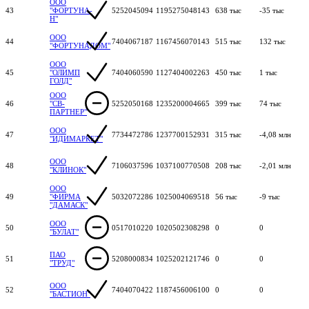
ООО
43
"ФОРТУНА-
5252045094
1195275048143
638 тыс
-35 тыс
Н"
ООО
44
7404067187
1167456070143
515 тыс
132 тыс
"ФОРТУНАДОМ"
ООО
45
"ОЛИМП
7404060590
1127404002263
450 тыс
1 тыс
ГОЛД"
ООО
46
"СВ-
5252050168
1235200004665
399 тыс
74 тыс
ПАРТНЕР"
ООО
47
7734472786
1237700152931
315 тыс
-4,08 млн
"ИДИМАРКЕТ"
ООО
48
7106037596
1037100770508
208 тыс
-2,01 млн
"КЛИНОК"
ООО
49
"ФИРМА
5032072286
1025004069518
56 тыс
-9 тыс
"ДАМАСК"
ООО
50
0517010220
1020502308298
0
0
"БУЛАТ"
ПАО
51
5208000834
1025202121746
0
0
"ТРУД"
ООО
52
7404070422
1187456006100
0
0
"БАСТИОН"