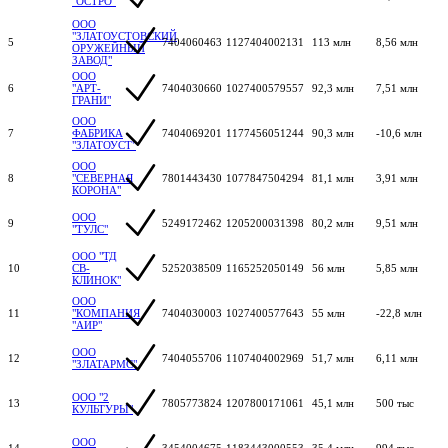
"ОСТРО"
ООО
"ЗЛАТОУСТОВСКИЙ
5
7404060463
1127404002131
113 млн
8,56 млн
ОРУЖЕЙНЫЙ
ЗАВОД"
ООО
6
"АРТ-
7404030660
1027400579557
92,3 млн
7,51 млн
ГРАНИ"
ООО
7
ФАБРИКА
7404069201
1177456051244
90,3 млн
-10,6 млн
"ЗЛАТОУСТ"
ООО
8
"СЕВЕРНАЯ
7801443430
1077847504294
81,1 млн
3,91 млн
КОРОНА"
ООО
9
5249172462
1205200031398
80,2 млн
9,51 млн
"ТУЛС"
ООО "ТД
10
СВ-
5252038509
1165252050149
56 млн
5,85 млн
КЛИНОК"
ООО
11
"КОМПАНИЯ
7404030003
1027400577643
55 млн
-22,8 млн
"АИР"
ООО
12
7404055706
1107404002969
51,7 млн
6,11 млн
"ЗЛАТАРМС"
ООО "2
13
7805773824
1207800171061
45,1 млн
500 тыс
КУЛЬТУРЫ"
ООО
14
3454004675
1183443000553
35,4 млн
994 тыс