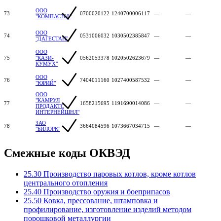
ООО
73
0700020122
1240700006117
—
—
"КОМПАС360"
ООО
74
0531006032
1030502385847
—
—
"ДАГЕСТАН"
ООО
75
"КАЗИ-
0562053378
1020502623679
—
—
КУМУХ"
ООО
76
7404011160
1027400587532
—
—
"ЮРИЙ"
ООО
"КАМРУЛ
77
1658215695
1191690014086
—
—
ПРОДАКТС
ИНТЕРНЕЙШНЛ"
ЗАО
78
3664084596
1073667034715
—
—
"БИЛОРК"
Смежные коды ОКВЭД
25.30 Производство паровых котлов, кроме котлов
центрального отопления
25.40 Производство оружия и боеприпасов
25.50 Ковка, прессование, штамповка и
профилирование, изготовление изделий методом
порошковой металлургии