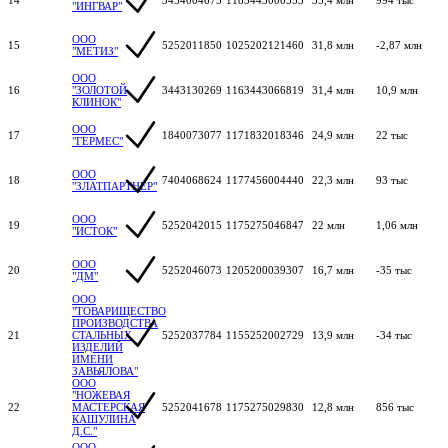
"ИНГВАР"
ООО
15
5252011850
1025202121460
31,8 млн
-2,87 млн
"МЕТИЗ"
ООО
16
"ЗОЛОТОЙ
3443130269
1163443066819
31,4 млн
10,9 млн
КЛИНОК"
ООО
17
1840073077
1171832018346
24,9 млн
22 тыс
"ГЕРМЕС"
ООО
18
7404068624
1177456004440
22,3 млн
93 тыс
"ЗЛАТПАРТНЕР"
ООО
19
5252042015
1175275046847
22 млн
1,06 млн
"ИСТОК"
ООО
20
5252046073
1205200039307
16,7 млн
-35 тыс
"ДМ"
ООО
"ТОВАРИЩЕСТВО
ПРОИЗВОДСТВА
21
СТАЛЬНЫХ
5252037784
1155252002729
13,9 млн
-34 тыс
ИЗДЕЛИЙ
ИМЕНИ
ЗАВЬЯЛОВА"
ООО
"НОЖЕВАЯ
22
МАСТЕРСКАЯ
5252041678
1175275029830
12,8 млн
856 тыс
КАШУЛИНА
Д.С."
ООО