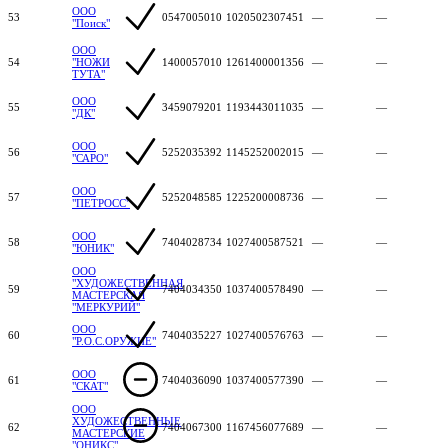
ООО
53
0547005010
1020502307451
—
—
"Поиск"
ООО
54
"НОЖИ
1400057010
1261400001356
—
—
ТУТА"
ООО
55
3459079201
1193443011035
—
—
"ДК"
ООО
56
5252035392
1145252002015
—
—
"САРО"
ООО
57
5252048585
1225200008736
—
—
"ПЕТРОСС"
ООО
58
7404028734
1027400587521
—
—
"ЮНИК"
ООО
"ХУДОЖЕСТВЕННАЯ
59
7404034350
1037400578490
—
—
МАСТЕРСКАЯ
"МЕРКУРИЙ"
ООО
60
7404035227
1027400576763
—
—
"Р.О.С.ОРУЖИЕ"
ООО
61
7404036090
1037400577390
—
—
"СКАТ"
ООО
ХУДОЖЕСТВЕННЫЕ
62
7404067300
1167456077689
—
—
МАСТЕРСКИЕ
"ОНИКС"