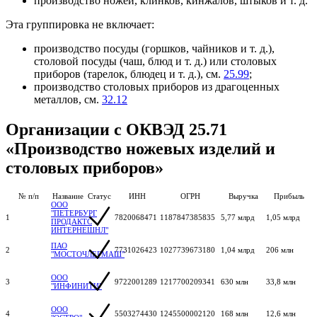
производство ножей, клинков, кинжалов, штыков и т. д.
Эта группировка не включает:
производство посуды (горшков, чайников и т. д.),
столовой посуды (чаш, блюд и т. д.) или столовых
приборов (тарелок, блюдец и т. д.), см.
25.99
;
производство столовых приборов из драгоценных
металлов, см.
32.12
Организации с ОКВЭД 25.71
«Производство ножевых изделий и
столовых приборов»
№ п/п
Название
Статус
ИНН
ОГРН
Выручка
Прибыль
ООО
"ПЕТЕРБУРГ
1
7820068471
1187847385835
5,77 млрд
1,05 млрд
ПРОДАКТС
ИНТЕРНЕШНЛ"
ПАО
2
7731026423
1027739673180
1,04 млрд
206 млн
"МОСТОЧЛЕГМАШ"
ООО
3
9722001289
1217700209341
630 млн
33,8 млн
"ИНФИНИТИ"
ООО
4
5503274430
1245500002120
168 млн
12,6 млн