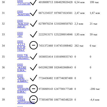
ООО
30
4018008713
1064029020428
6,54 млн
199 тыс
"ТУГАТТИ"
ООО
31
6671234537
1076671024561
2,47 млн
1,67 млн
"МАРТИН"
ООО
32
"МАСТЕР
0278970234
1210200050763
2,3 млн
21 тыс
АИСИ"
ООО
33
2222913171
1252200014846
1,95 млн
59 тыс
"ЗП"
ООО
"ГУТЭ
34
7451372460
1147451008462
262 тыс
6 тыс
ВЭТЭР
УРАЛ"
ООО "ГК
35
1656055414
1101690035743
0
0
"ЗИЛАНТ"
ООО
36
"ФЛЭШ
6452062388
1026402668643
0
0
ПЛЮС"
ООО
37
"МРК-
7724436482
1187746387400
0
0
АЛЬЯНС"
ООО
38
"ТЕМАРК
9726069143
1247700177548
0
-206 тыс
ПЛЮС"
ООО
39
"ТЕКА
7730540700
1067746548220
0
-4,4 млн
ЭНТЕРПРАЙЗ"