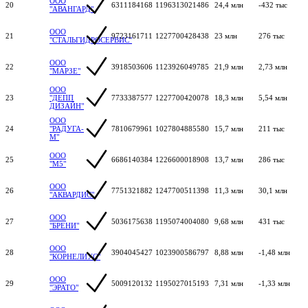
ООО
20
6311184168
1196313021486
24,4 млн
-432 тыс
"АВАНГАРД"
ООО
21
9723161711
1227700428438
23 млн
276 тыс
"СТАЛЬГИДРОСЕРВИС"
ООО
22
3918503606
1123926049785
21,9 млн
2,73 млн
"МАРЗЕ"
ООО
23
"ДЕПП
7733387577
1227700420078
18,3 млн
5,54 млн
ДИЗАЙН"
ООО
24
"РАДУГА-
7810679961
1027804885580
15,7 млн
211 тыс
М"
ООО
25
6686140384
1226600018908
13,7 млн
286 тыс
"М5"
ООО
26
7751321882
1247700511398
11,3 млн
30,1 млн
"АКВАРДИС"
ООО
27
5036175638
1195074004080
9,68 млн
431 тыс
"БРЕНИ"
ООО
28
3904045427
1023900586797
8,88 млн
-1,48 млн
"КОРНЕЛИУС"
ООО
29
5009120132
1195027015193
7,31 млн
-1,33 млн
"ЭРАТО"