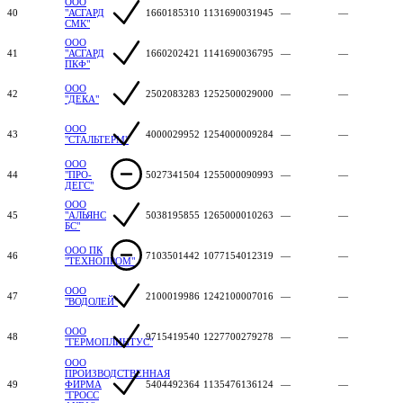
ООО
40
"АСГАРД
1660185310
1131690031945
—
—
СМК"
ООО
41
"АСГАРД
1660202421
1141690036795
—
—
ПКФ"
ООО
42
2502083283
1252500029000
—
—
"ДЕКА"
ООО
43
4000029952
1254000009284
—
—
"СТАЛЬТЕРМ"
ООО
44
"ПРО-
5027341504
1255000090993
—
—
ДЕГС"
ООО
45
"АЛЬЯНС
5038195855
1265000010263
—
—
БС"
ООО ПК
46
7103501442
1077154012319
—
—
"ТЕХНОПРОМ"
ООО
47
2100019986
1242100007016
—
—
"ВОДОЛЕЙ"
ООО
48
9715419540
1227700279278
—
—
"ГЕРМОПЛИНТУС"
ООО
ПРОИЗВОДСТВЕННАЯ
49
ФИРМА
5404492364
1135476136124
—
—
"ГРОСС