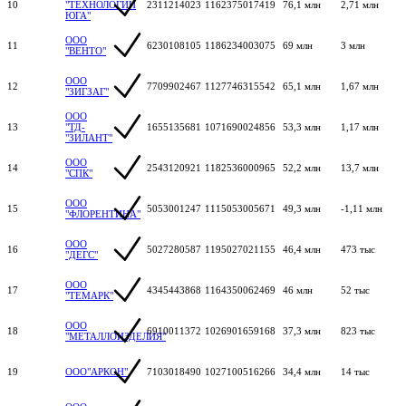
10
"ТЕХНОЛОГИИ
2311214023
1162375017419
76,1 млн
2,71 млн
ЮГА"
ООО
11
6230108105
1186234003075
69 млн
3 млн
"ВЕНТО"
ООО
12
7709902467
1127746315542
65,1 млн
1,67 млн
"ЗИГЗАГ"
ООО
13
"ТД-
1655135681
1071690024856
53,3 млн
1,17 млн
"ЗИЛАНТ"
ООО
14
2543120921
1182536000965
52,2 млн
13,7 млн
"СПК"
ООО
15
5053001247
1115053005671
49,3 млн
-1,11 млн
"ФЛОРЕНТИНА"
ООО
16
5027280587
1195027021155
46,4 млн
473 тыс
"ДЕГС"
ООО
17
4345443868
1164350062469
46 млн
52 тыс
"ТЕМАРК"
ООО
18
6910011372
1026901659168
37,3 млн
823 тыс
"МЕТАЛЛОИЗДЕЛИЯ"
19
ООО"АРКОН"
7103018490
1027100516266
34,4 млн
14 тыс