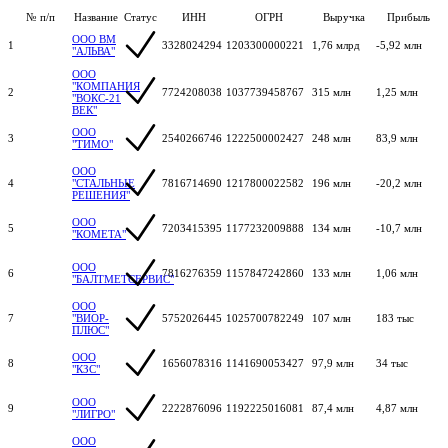
№ п/п
Название
Статус
ИНН
ОГРН
Выручка
Прибыль
ООО ВМ
1
3328024294
1203300000221
1,76 млрд
-5,92 млн
"АЛЬВА"
ООО
"КОМПАНИЯ
2
7724208038
1037739458767
315 млн
1,25 млн
"ВОКС-21
ВЕК"
ООО
3
2540266746
1222500002427
248 млн
83,9 млн
"ТИМО"
ООО
4
"СТАЛЬНЫЕ
7816714690
1217800022582
196 млн
-20,2 млн
РЕШЕНИЯ"
ООО
5
7203415395
1177232009888
134 млн
-10,7 млн
"КОМЕТА"
ООО
6
7816276359
1157847242860
133 млн
1,06 млн
"БАЛТМЕТСЕРВИС"
ООО
7
"ВИОР-
5752026445
1025700782249
107 млн
183 тыс
ПЛЮС"
ООО
8
1656078316
1141690053427
97,9 млн
34 тыс
"КЗС"
ООО
9
2222876096
1192225016081
87,4 млн
4,87 млн
"ЛИГРО"
ООО