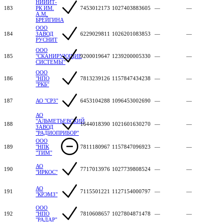
НИИИТ-
183
РК ИМ.
7453012173
1027403883605
—
—
А.М.
БРЕЙГИНА
ООО
184
ЗАВОД
6229029811
1026201083853
—
—
РУСНИТ
ООО
185
"СКАНИРУЮЩИЕ
9200019647
1239200005330
—
—
СИСТЕМЫ"
ООО
186
"НПО
7813239126
1157847434238
—
—
"РКБ"
187
АО "СРЗ"
6453104288
1096453002690
—
—
АО
"АЛЬМЕТЬЕВСКИЙ
188
1644018390
1021601630270
—
—
ЗАВОД
"РАДИОПРИБОР"
ООО
189
"НПК
7811180967
1157847096923
—
—
"ТИМ"
АО
190
7717013976
1027739808524
—
—
"ИРКОС"
АО
191
7115501221
1127154000797
—
—
"КРЭМЗ"
ООО
192
"НПО
7810608657
1027804871478
—
—
"РАДАР"