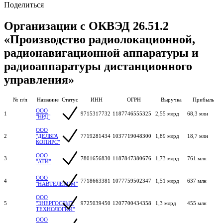
Поделиться
Организации с ОКВЭД 26.51.2
«Производство радиолокационной,
радионавигационной аппаратуры и
радиоаппаратуры дистанционного
управления»
№ п/п
Название
Статус
ИНН
ОГРН
Выручка
Прибыль
ООО
1
9715317732
1187746555325
2,55 млрд
68,3 млн
"НРД"
ООО
2
"ДЕЛЬТА
7719281434
1037719048300
1,89 млрд
18,7 млн
КОПИРС"
ООО
3
7801656830
1187847380676
1,73 млрд
761 млн
"АТИ"
ООО
4
7718663381
1077759502347
1,51 млрд
637 млн
"НАВТЕЛЕКОМ"
ООО
5
"ЭНЕРГОСБЫТ
9725039450
1207700434358
1,3 млрд
455 млн
ТЕХНОЛОГИИ"
ООО