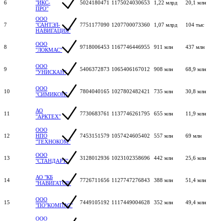
6
"ИКС-
5024180471
1175024030653
1,22 млрд
20,1 млн
ПРО"
ООО
7
"САНТЭЛ-
7751177090
1207700073360
1,07 млрд
104 тыс
НАВИГАЦИЯ"
ООО
8
9718006453
1167746446955
911 млн
437 млн
"ЛОКМАС"
ООО
9
5406372873
1065406167012
908 млн
68,9 млн
"УНИСКАН"
ООО
10
7804040165
1027802482421
735 млн
30,8 млн
"СИМИКОН"
АО
11
7730683761
1137746261795
655 млн
11,9 млн
"АРКТЕХ"
ООО
12
НПО
7453151579
1057424605402
557 млн
69 млн
"ТЕХНОКОМ"
ООО
13
3128012936
1023102358696
442 млн
25,6 млн
"СТАНДАРТ"
АО "КБ
14
7726711656
1127747276843
388 млн
51,4 млн
"НАВИГАТОР"
ООО
15
7449105192
1117449004628
352 млн
49,4 млн
"ПО"КОМПАС"
ООО