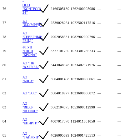
ООО
76
"КОНТРОЛЬ
2466305139
1262400005086
—
—
24"
АО
77
2539028264
1022502117516
—
—
"ИЗУМРУД"
АО
78
"СЕВЕРНЫЙ
2902058531
1082902000796
—
—
РЕЙД"
ФГУП
79
"ГНПП
3327101250
1023301286733
—
—
"КРОНА"
АО "ПК
80
3443048328
1023402971976
—
—
"АХТУБА"
АО
81
3604001468
1023600606061
—
—
"БПСЗ"
82
АО "БСС"
3604010977
1023600606072
—
—
АО
83
"ВЦКБ
3662104575
1053600512998
—
—
"ПОЛЮС"
АО
84
4007017378
1124011001058
—
—
"КНИРТИ"
АО
85
4026005699
1024001425513
—
—
"ТАЙФУН"