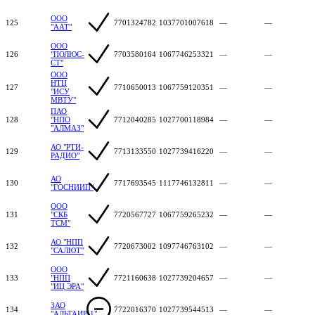
ООО
125
7701324782
1037701007618
—
—
"ААТ"
ООО
126
"ПОЛЮС-
7703580164
1067746253321
—
—
СТ"
ООО
НТЦ
127
7710650013
1067759120351
—
—
"ИСУ
МВТУ"
ПАО
128
"НПО
7712040285
1027700118984
—
—
"АЛМАЗ"
АО "РТИ-
129
7713133550
1027739416220
—
—
РАДИО"
АО
130
7717693545
1117746132811
—
—
"ГОСНИИП"
ООО
131
"СКБ
7720567727
1067759265232
—
—
ТСМ"
АО "НПП
132
7720673002
1097746763102
—
—
"САЛЮТ"
ООО
133
"НПП
7721160638
1027739204657
—
—
"ИЦ ЭРА"
ЗАО
134
7722016370
1027739544513
—
—
"АЛЬТАИР-1"