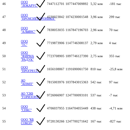
ООО
46
7447112701
1077447009892
5,32 млн
-181 тыс
"ЛОКАРУС"
ООО
47
4230023842
1074230001548
3,96 млн
299 тыс
"ПРОМЭЛЕКТРОНИКА"
ООО
48
7838053035
1167847196703
2,96 млн
70 тыс
"АЛЬЯНС"
ООО
49
7719873906
1147746308137
2,79 млн
4 тыс
"ТС"
ООО
50
"ФИРМА
7723708905
1097746127390
2,75 млн
355 тыс
"РАДУК"
ООО
51
1656108867
1191690061750
810 тыс
-25,8 млн
"ПРОГРЕСС"
АО
52
7815003976
1037843015363
542 тыс
97 тыс
"АПМП"
АО "СКБ
53
9726066907
1247700093101
537 тыс
-7 тыс
"ГОРИЗОНТ"
ООО
54
4706037955
1164704055449
438 тыс
-4,71 млн
"СПКС"
ООО "КБ
55
9728130266
1247700271642
167 тыс
-827 тыс
СОКОЛ"