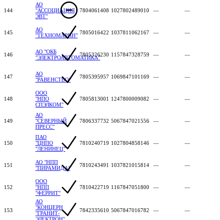
АО
144
"АССОЦИАЦИЯ
7804061408
1027802489010
—
—
ЭВТ"
АО
145
7805016422
1037811062167
—
—
"ТЕХНОМАРИН"
АО "ОКБ
146
7805326230
1157847328759
—
—
"ЭЛЕКТРОАВТОМАТИКА"
АО
147
7805395957
1069847101169
—
—
"РАВЕНСТВО"
ООО
148
"НПО
7805813001
1247800009082
—
—
СПЭЛКОМ"
АО
149
"СЕВЕРНЫЙ
7806337732
5067847021556
—
—
ПРЕСС"
ПАО
150
"ЦНПО
7810240719
1027804858146
—
—
"ЛЕНИНЕЦ"
АО "НПП
151
7810243491
1037821015814
—
—
"ПИРАМИДА"
ООО
152
"НПП
7810422719
1167847051800
—
—
"ФЕРРИТ"
АО
"КОНЦЕРН
153
7842335610
5067847016782
—
—
"ГРАНИТ-
ЭЛЕКТРОН"