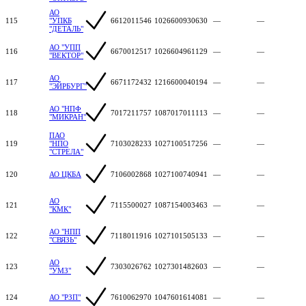
АО
115
"УПКБ
6612011546
1026600930630
—
—
"ДЕТАЛЬ"
АО "УПП
116
6670012517
1026604961129
—
—
"ВЕКТОР"
АО
117
6671172432
1216600040194
—
—
"ЭЙРБУРГ"
АО "НПФ
118
7017211757
1087017011113
—
—
"МИКРАН"
ПАО
119
"НПО
7103028233
1027100517256
—
—
"СТРЕЛА"
120
АО ЦКБА
7106002868
1027100740941
—
—
АО
121
7115500027
1087154003463
—
—
"КМК"
АО "НПП
122
7118011916
1027101505133
—
—
"СВЯЗЬ"
АО
123
7303026762
1027301482603
—
—
"УМЗ"
124
АО "РЗП"
7610062970
1047601614081
—
—