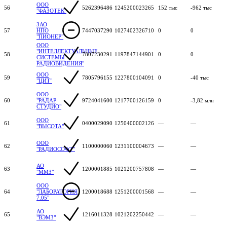
ООО
56
5262396486
1245200023265
152 тыс
-962 тыс
"ФАЗОТЕК"
ЗАО
57
НПО
7447037290
1027402326710
0
0
"ПИОНЕР"
ООО
"ИНТЕЛЛЕКТУАЛЬНЫЕ
58
7807230291
1197847144901
0
0
СИСТЕМЫ
РАДИОВИДЕНИЯ"
ООО
59
7805796155
1227800104091
0
-40 тыс
"ЦИТ"
ООО
60
"РАДАР
9724041600
1217700126159
0
-3,82 млн
СТУДИО"
ООО
61
0400029090
1250400002126
—
—
"ВЫСОТА"
ООО
62
1100000060
1231100004673
—
—
"РАДИОСОФТ"
АО
63
1200001885
1021200757808
—
—
"ММЗ"
ООО
64
"ЛАБОРАТОРИЯ
1200018688
1251200001568
—
—
7.05"
АО
65
1216011328
1021202250442
—
—
"ВЭМЗ"