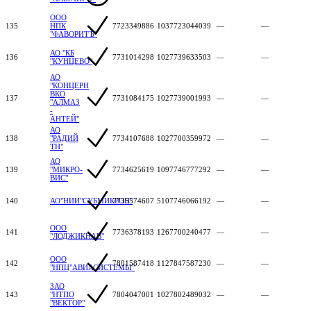
ООО
135
НПК
7723349886
1037723044039
—
—
"ФАВОРИТЪ"
АО "КБ
136
7731014298
1027739633503
—
—
"КУНЦЕВО"
АО
"КОНЦЕРН
ВКО
137
7731084175
1027739001993
—
—
"АЛМАЗ
-
АНТЕЙ"
АО
138
"РАДИЙ
7734107688
1027700359972
—
—
ТН"
АО
139
"МИКРО-
7734625619
1097746777292
—
—
ВИС"
140
АО"НИИ"СУБМИКРОН"
7735574607
5107746066192
—
—
ООО
141
7736378193
1267700240477
—
—
"ЛОДЖИКНАВ"
ООО
142
7801587418
1127847587230
—
—
"НПЦ"АВИАСИСТЕМЫ"
ЗАО
143
"НТПО
7804047001
1027802489032
—
—
"ВЕКТОР"