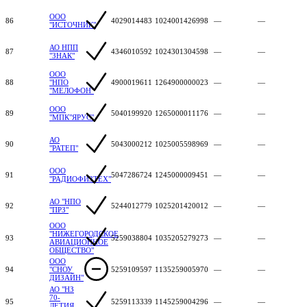
ООО
86
4029014483
1024001426998
—
—
"ИСТОЧНИК"
АО НПП
87
4346010592
1024301304598
—
—
"ЗНАК"
ООО
88
"НПО
4900019611
1264900000023
—
—
"МЕЛОФОН"
ООО
89
5040199920
1265000011176
—
—
"МПК"ЯРУС"
АО
90
5043000212
1025005598969
—
—
"РАТЕП"
ООО
91
5047286724
1245000009451
—
—
"РАДИОФИЗТЕХ"
АО "НПО
92
5244012779
1025201420012
—
—
"ПРЗ"
ООО
"НИЖЕГОРОДСКОЕ
93
5259038804
1035205279273
—
—
АВИАЦИОННОЕ
ОБЩЕСТВО"
ООО
94
"СНОУ
5259109597
1135259005970
—
—
ДИЗАЙН"
АО "НЗ
70-
95
5259113339
1145259004296
—
—
ЛЕТИЯ