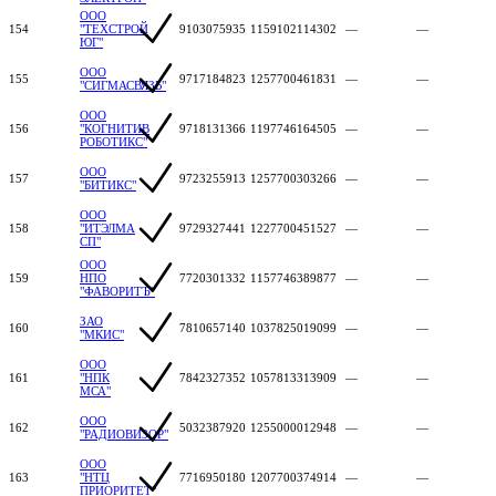
ООО
154
"ТЕХСТРОЙ
9103075935
1159102114302
—
—
ЮГ"
ООО
155
9717184823
1257700461831
—
—
"СИГМАСВЯЗЬ"
ООО
156
"КОГНИТИВ
9718131366
1197746164505
—
—
РОБОТИКС"
ООО
157
9723255913
1257700303266
—
—
"БИТИКС"
ООО
158
"ИТЭЛМА
9729327441
1227700451527
—
—
СП"
ООО
159
НПО
7720301332
1157746389877
—
—
"ФАВОРИТЪ"
ЗАО
160
7810657140
1037825019099
—
—
"МКИС"
ООО
161
"НПК
7842327352
1057813313909
—
—
МСА"
ООО
162
5032387920
1255000012948
—
—
"РАДИОВИЗОР"
ООО
163
"НТЦ
7716950180
1207700374914
—
—
ПРИОРИТЕТ"