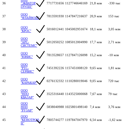
36
"ЭКВАТОР
7717731656
1127746646169
21,8 млн
-330 тыс
ГРУПП"
ООО
37
7813591930
1147847216637
20,9 млн
153 тыс
"ФЛАЙВОШ"
ООО
38
5016012441
1045002951674
18,1 млн
3,05 млн
"КРОС"
ООО
39
"АРС-
5012050252
1085012004990
17,7 млн
2,71 млн
СИСТЕМС"
ООО
40
7813528657
1127847126098
15,2 млн
-10 млн
"ЮНИС"
ООО
41
"РТС-
7451392226
1157451008120
9,65 млн
1,81 млн
СЕРВИС"
ООО
42
0276132332
1110280019046
9,05 млн
720 тыс
"КАРАКАР"
ООО
43
"НПО
3525316440
1143525000068
7,67 млн
79 тыс
КВАЗАР"
ООО
44
НПП
5838040988
1025801498140
7,4 млн
3,76 млн
"РУЗАР"
ООО
45
"КЕНОТРОН-
7805744277
1197847047970
6,54 млн
-1,62 млн
Н"