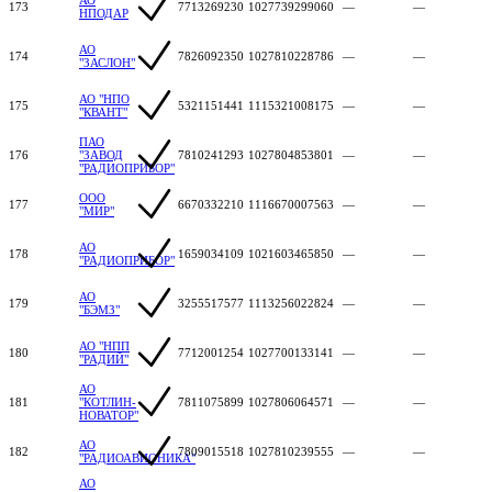
173
7713269230
1027739299060
—
—
НПОДАР
АО
174
7826092350
1027810228786
—
—
"ЗАСЛОН"
АО "НПО
175
5321151441
1115321008175
—
—
"КВАНТ"
ПАО
176
"ЗАВОД
7810241293
1027804853801
—
—
"РАДИОПРИБОР"
ООО
177
6670332210
1116670007563
—
—
"МИР"
АО
178
1659034109
1021603465850
—
—
"РАДИОПРИБОР"
АО
179
3255517577
1113256022824
—
—
"БЭМЗ"
АО "НПП
180
7712001254
1027700133141
—
—
"РАДИЙ"
АО
181
"КОТЛИН-
7811075899
1027806064571
—
—
НОВАТОР"
АО
182
7809015518
1027810239555
—
—
"РАДИОАВИОНИКА"
АО