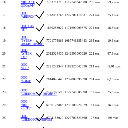
16
"НИЛАКТ
7733781710
1117746842080
290 млн
59,2 млн
ДОСААФ"
ООО
17
7743451768
1247700414631
274 млн
75,4 млн
"АВИРОН"
ООО СКБ
18
1660288027
1171690009875
274 млн
16,3 млн
"НТ"
ООО
19
"РУБЕЖ-
7701775866
1087746355443
265 млн
19,6 млн
ИНЖИНИРИНГ"
ООО
20
"ЭЛТЕХ-
2312324438
1242300003626
222 млн
87,9 млн
ЮГ"
ООО
21
2221242347
1182225042636
214 млн
-2,91 млн
"БСС"
ООО
22
7814826448
1237800095390
204 млн
6,13 млн
"КОБИ"
ООО
23
7725766596
1127746685990
197 млн
25,3 млн
"СПЕЦОБОРУДОВАНИЕ"
ООО
24
"НПП
6166128888
1236100024929
181 млн
16,2 млн
ЧЕСТЬ"
ООО
25
9704183029
1227700823360
177 млн
196 тыс
"СПЕЦОБОРОНПРОМ"