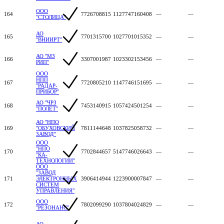
ООО
164
7726708815
1127747160408
—
—
"СТОЛИЦА"
АО
165
7701315700
1027701015352
—
—
"ВНИИРТ"
АО "МЗ
166
3307001987
1023302153456
—
—
РИП"
ООО
НПП
167
7720805210
1147746151695
—
—
"РАДАР-
ПРИБОР"
АО "ЧРЗ
168
7453140915
1057424501254
—
—
"ПОЛЕТ"
АО "НПО
169
"ОБУХОВСКИЙ
7811144648
1037825058732
—
—
ЗАВОД"
ООО
"НПО
170
7702844657
5147746026643
—
—
"КА-
ТЕХНОЛОГИИ"
ООО
"ЗАВОД
171
ЭЛЕКТРОННЫХ
3906414944
1223900007847
—
—
СИСТЕМ
УПРАВЛЕНИЯ"
ООО
172
7802099290
1037804024829
—
—
"РЕЗОНАНС"
АО