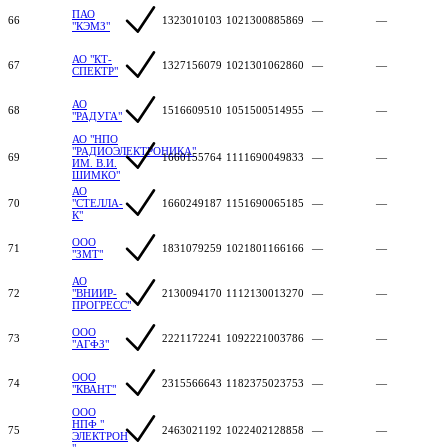
ПАО
66
1323010103
1021300885869
—
—
"КЭМЗ"
АО "КТ-
67
1327156079
1021301062860
—
—
СПЕКТР"
АО
68
1516609510
1051500514955
—
—
"РАДУГА"
АО "НПО
"РАДИОЭЛЕКТРОНИКА"
69
1660155764
1111690049833
—
—
ИМ. В.И.
ШИМКО"
АО
70
"СТЕЛЛА-
1660249187
1151690065185
—
—
К"
ООО
71
1831079259
1021801166166
—
—
"ЗМТ"
АО
72
"ВНИИР-
2130094170
1112130013270
—
—
ПРОГРЕСС"
ООО
73
2221172241
1092221003786
—
—
"АГФЗ"
ООО
74
2315566643
1182375023753
—
—
"КВАНТ"
ООО
НПФ "
75
2463021192
1022402128858
—
—
ЭЛЕКТРОН
"