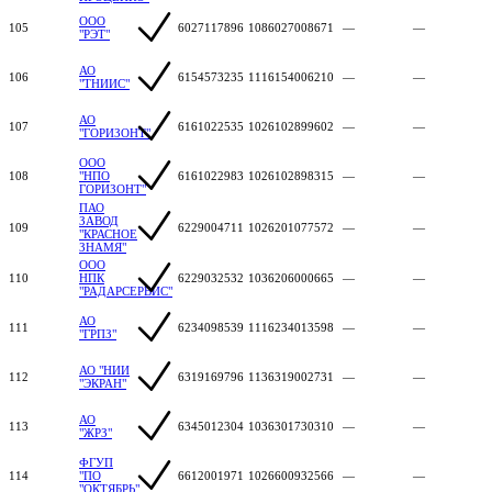
ООО
105
6027117896
1086027008671
—
—
"РЭТ"
АО
106
6154573235
1116154006210
—
—
"ТНИИС"
АО
107
6161022535
1026102899602
—
—
"ГОРИЗОНТ"
ООО
108
"НПО
6161022983
1026102898315
—
—
ГОРИЗОНТ"
ПАО
ЗАВОД
109
6229004711
1026201077572
—
—
"КРАСНОЕ
ЗНАМЯ"
ООО
110
НПК
6229032532
1036206000665
—
—
"РАДАРСЕРВИС"
АО
111
6234098539
1116234013598
—
—
"ГРПЗ"
АО "НИИ
112
6319169796
1136319002731
—
—
"ЭКРАН"
АО
113
6345012304
1036301730310
—
—
"ЖРЗ"
ФГУП
114
"ПО
6612001971
1026600932566
—
—
"ОКТЯБРЬ"