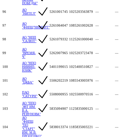
ПОБЕДЫ"
АО
96
5261001745
1025203563879
—
—
"НИТЕЛ"
АО
97
5261064047
1085261002628
—
—
"ФНПЦ"ННИИРТ"
АО "НПП
98
5261079332
1125261000040
—
—
"САЛЮТ"
АО
99
"ВРЕМЯ-
5262007965
1025203723478
—
—
Ч"
АО "НПО
100
НИИИП-
5401199015
1025400510827
—
—
НЗИК"
АО
101
5506202219
1085543005976
—
—
"ЦКБА"
ПАО
102
5508000955
1025500970516
—
—
"САТУРН"
АО "ППО
ЭВТ ИМ.
103
5835094907
1125835000125
—
—
В.А.
РЕВУНОВА"
АО
"ФНПЦ
"ПО
104
5838013374
1185835003221
—
—
"СТАРТ"
ИМ. М.В.
ПРОЦЕНКО"