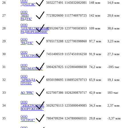
ООО
26
5032277491
1145032002081
148 млн
14,9 млн
"ДУОТЭК"
ООО
27
"НПП
7723820600
1117746970725
142 млн
20,6 млн
РАДУК"
ООО
28
"ОТЕЧЕСТВЕННЫЕ
9705206720
1237700583053
109 млн
38,6 млн
РАДИОРЕШЕНИЯ"
ООО
29
9705173288
1227700398860
97,7 млн
3,23 млн
"РАДУК"
ООО
30
7451400519
1157451016250
91,9 млн
27,3 млн
"ТЕХСТРОЙ"
ООО
31
5904267825
1125904006030
74,2 млн
-595 тыс
"НЕОМАТИКА"
ООО
32
"АРМАДА
6950198695
1166952070713
65,9 млн
19,1 млн
ГРУПП"
33
АО "РРК"
6227007386
1026200870717
42,9 млн
183 тыс
ООО
34
"ЭЛЕКТРОННОЕ
5029276113
1235000049085
34,3 млн
2,37 млн
ВООРУЖЕНИЕ"
ООО
35
7804709294
1247800060551
29,8 млн
-3,37 млн
"ОСТРОГ"
ООО