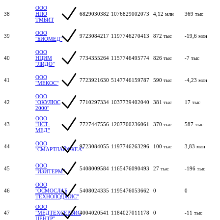
ООО
38
НПО
6829030382
1076829002073
4,12 млн
369 тыс
ТМБИТ
ООО
39
9723084217
1197746270413
872 тыс
-19,6 млн
"БИОМЕД"
ООО
40
НЦИМ
7734355264
1157746495774
826 тыс
-7 тыс
"ЛИДО"
ООО
41
7723921630
5147746159787
590 тыс
-4,23 млн
"МЕКОС"
ООО
42
"ОКУЛЮС
7710297334
1037739402040
381 тыс
17 тыс
2000"
ООО
43
"НСТ-
7727447556
1207700236061
370 тыс
587 тыс
МЕД"
ООО
44
9723084055
1197746263296
100 тыс
3,83 млн
"СМАРТЛАЙФКЕА"
ООО
45
5408009584
1165476090493
27 тыс
-196 тыс
"ИЗИТЕРМ"
ООО
46
"ОСМОСЛАБ
5408024335
1195476053662
0
0
ТЕХНОЛОДЖИС"
ООО
47
"МЕДТЕХСЕРВИС
4004020541
1184027011178
0
-11 тыс
ЦЕНТР"