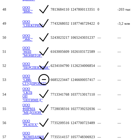
ООО
48
7813684110
1247800113351
0
-203 тыс
"ВМС"
ООО
49
7743268032
1187746729422
0
-3,2 млн
"СПЕКТРИА"
ООО
50
5243023217
1065243031237
—
—
"ЭМС"
ООО
51
"НПП
6163005609
1026103172589
—
—
"МОНИТОР"
ООО
52
6234104790
1126234006854
—
—
"ПЕРСПЕКТИВА"
ООО
53
"СВВ-
6685223447
1246600057417
—
—
СТУДПРОЕКТ"
ООО
"СКТБ
54
7713341768
1037713017110
—
—
ОП
"ОПТИМЕД"
ООО
55
ФИРМА
7728038316
1027739232036
—
—
"МЕДОЗОН"
ООО
56
7735209516
1247700723489
—
—
"РЕАТЕХ"
ООО
57
"КОМПАНИЯ
7735514157
1057748306923
—
—