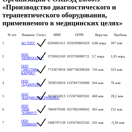
«Производство диагностического и
терапевтического оборудования,
применяемого в медицинских целях»
№ п/п
Название
Статус
ИНН
ОГРН
Выручка
Прибыль
1
АО "ЕПЗ"
6204001412
1026200861620
4,06 млрд
397 млн
ООО
2
3729002450
1033700080721
3,7 млрд
1,05 млрд
"НЕЙРОСОФТ"
ООО
3
"ЭЛЕСТИМ-
7733674934
5087746398284
726 млн
323 млн
КАРДИО"
ООО
4
7838510919
1147847350090
544 млн
76 млн
"АДЪЮТОР"
ООО
5
5074052813
1155074003501
468 млн
28,2 млн
"КАРДИОЭЛЕКТРОНИКА"
ООО
6
"НПК
7804079500
1027802499042
365 млн
152 млн
"АЗИМУТ"
ООО
7
5406797139
1195476032542
245 млн
-3,58 млн
"ИМБИАН"