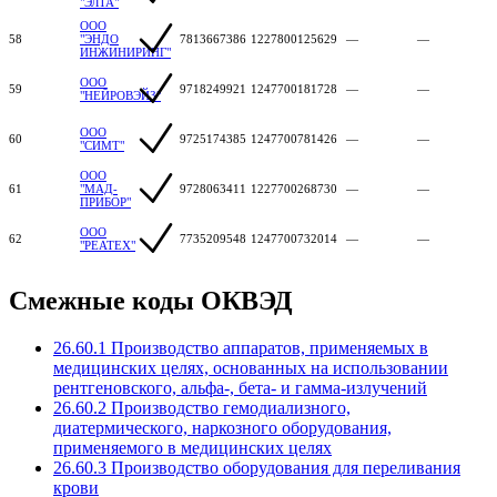
"ЭЛТА"
ООО
58
"ЭНДО
7813667386
1227800125629
—
—
ИНЖИНИРИНГ"
ООО
59
9718249921
1247700181728
—
—
"НЕЙРОВЭЙЗ"
ООО
60
9725174385
1247700781426
—
—
"СИМТ"
ООО
61
"МАД-
9728063411
1227700268730
—
—
ПРИБОР"
ООО
62
7735209548
1247700732014
—
—
"РЕАТЕХ"
Смежные коды ОКВЭД
26.60.1 Производство аппаратов, применяемых в
медицинских целях, основанных на использовании
рентгеновского, альфа-, бета- и гамма-излучений
26.60.2 Производство гемодиализного,
диатермического, наркозного оборудования,
применяемого в медицинских целях
26.60.3 Производство оборудования для переливания
крови