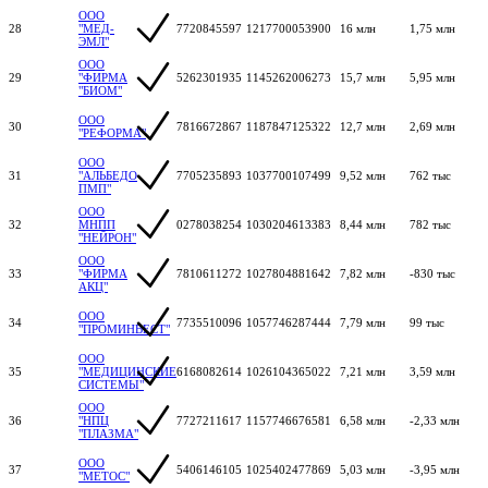
ООО
28
"МЕД-
7720845597
1217700053900
16 млн
1,75 млн
ЭМЛ"
ООО
29
"ФИРМА
5262301935
1145262006273
15,7 млн
5,95 млн
"БИОМ"
ООО
30
7816672867
1187847125322
12,7 млн
2,69 млн
"РЕФОРМА"
ООО
31
"АЛЬБЕДО
7705235893
1037700107499
9,52 млн
762 тыс
ПМП"
ООО
32
МНПП
0278038254
1030204613383
8,44 млн
782 тыс
"НЕЙРОН"
ООО
33
"ФИРМА
7810611272
1027804881642
7,82 млн
-830 тыс
АКЦ"
ООО
34
7735510096
1057746287444
7,79 млн
99 тыс
"ПРОМИНВЕСТ"
ООО
35
"МЕДИЦИНСКИЕ
6168082614
1026104365022
7,21 млн
3,59 млн
СИСТЕМЫ"
ООО
36
"НПЦ
7727211617
1157746676581
6,58 млн
-2,33 млн
"ПЛАЗМА"
ООО
37
5406146105
1025402477869
5,03 млн
-3,95 млн
"МЕТОС"