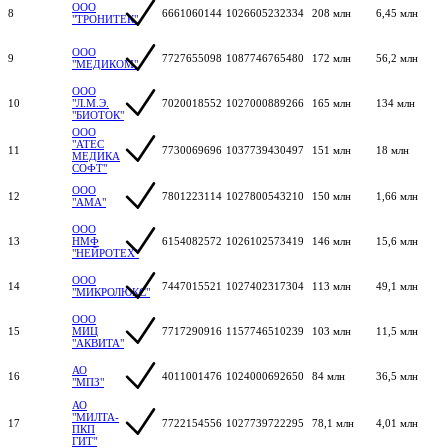
ООО
8
6661060144
1026605232334
208 млн
6,45 млн
"ТРОНИТЕК"
ООО
9
7727655098
1087746765480
172 млн
56,2 млн
"МЕДИКОМ"
ООО
10
"Л.М.Э.
7020018552
1027000889266
165 млн
134 млн
"БИОТОК"
ООО
"АТЕС
11
7730069696
1037739430497
151 млн
18 млн
МЕДИКА
СОФТ"
ООО
12
7801223114
1027800543210
150 млн
1,66 млн
"АМА"
ООО
13
НМФ
6154082572
1026102573419
146 млн
15,6 млн
"НЕЙРОТЕХ"
ООО
14
7447015521
1027402317304
113 млн
49,1 млн
"МИКРОЛЮКС"
ООО
15
МИЦ
7717290916
1157746510239
103 млн
11,5 млн
"АКВИТА"
АО
16
4011001476
1024000692650
84 млн
36,5 млн
"МПЗ"
АО
"МИЛТА-
17
7722154556
1027739722295
78,1 млн
4,01 млн
ПКП
ГИТ"