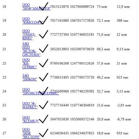
ООО
18
7813123876
1027806888724
73 млн
12,9 млн
"НПФ"АМАЛТЕЯ"
ООО
19
7017161880
1067017173926
72,1 млн
388 тыс
"ЮМССОФТ"
ООО
20
"ГРАНД-
7727737304
5107746055181
71,6 млн
22 млн
КРИО"
ЗАО
НПП
21
5052013803
1025007070659
68,5 млн
9,13 млн
"ИСТОК-
СИСТЕМА"
ООО
22
"КН-
9709106268
1247700112626
57,6 млн
21 млн
СЕРВИС"
ЗАО
23
7736012495
1027700173720
40,2 млн
923 тыс
"ПИКОН"
ООО
24
7735509968
1057746239385
32,7 млн
5,15 млн
"ПРОМСТРОЙСЕРВИС"
ООО "Ф-
25
7727716449
1107746304819
21,6 млн
-2,81 млн
МАРКЕТ"
ООО
26
5047055830
1035009572146
20,9 млн
-6,79 млн
"КСЕМЕД"
ООО
27
"НПК
6234030435
1066234037825
18,8 млн
933 тыс
"ВЕСТЕРН"