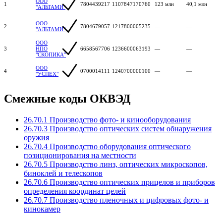
ООО
1
7804439217
1107847170760
123 млн
40,1 млн
"АЛЬТАМИ"
ООО
2
7804679057
1217800005235
—
—
"АЛЬТАМИ"
ООО
3
НПО
6658567706
1236600063193
—
—
"СКОПИКА"
ООО
4
0700014111
1240700000100
—
—
"УСПЕХ"
Смежные коды ОКВЭД
26.70.1 Производство фото- и кинооборудования
26.70.3 Производство оптических систем обнаружения
оружия
26.70.4 Производство оборудования оптического
позиционирования на местности
26.70.5 Производство линз, оптических микроскопов,
биноклей и телескопов
26.70.6 Производство оптических прицелов и приборов
определения координат целей
26.70.7 Производство пленочных и цифровых фото- и
кинокамер