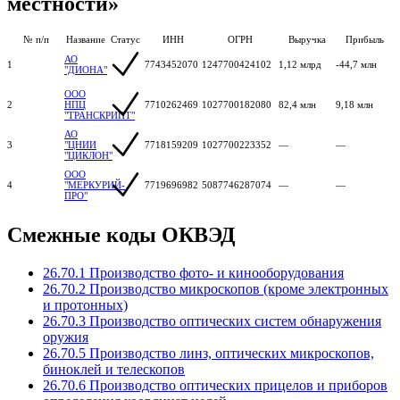
местности»
№ п/п
Название
Статус
ИНН
ОГРН
Выручка
Прибыль
АО
1
7743452070
1247700424102
1,12 млрд
-44,7 млн
"ДИОНА"
ООО
2
НПЦ
7710262469
1027700182080
82,4 млн
9,18 млн
"ТРАНСКРИПТ"
АО
3
"ЦНИИ
7718159209
1027700223352
—
—
"ЦИКЛОН"
ООО
4
"МЕРКУРИЙ-
7719696982
5087746287074
—
—
ПРО"
Смежные коды ОКВЭД
26.70.1 Производство фото- и кинооборудования
26.70.2 Производство микроскопов (кроме электронных
и протонных)
26.70.3 Производство оптических систем обнаружения
оружия
26.70.5 Производство линз, оптических микроскопов,
биноклей и телескопов
26.70.6 Производство оптических прицелов и приборов