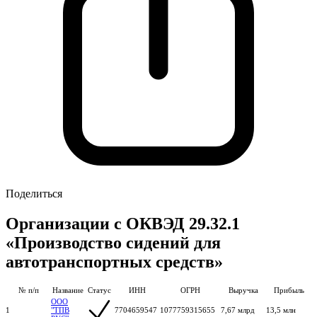
Поделиться
Организации с ОКВЭД 29.32.1
«Производство сидений для
автотранспортных средств»
№ п/п
Название
Статус
ИНН
ОГРН
Выручка
Прибыль
ООО
1
"ТПВ
7704659547
1077759315655
7,67 млрд
13,5 млн