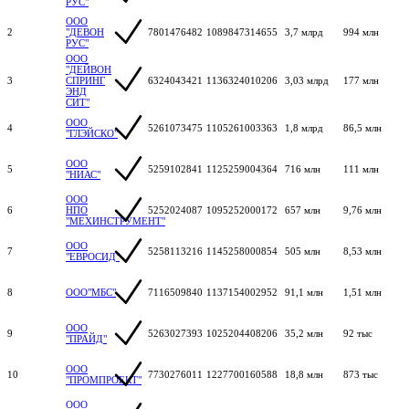
РУС"
ООО
2
"ДЕВОН
7801476482
1089847314655
3,7 млрд
994 млн
РУС"
ООО
"ДЕЙВОН
3
СПРИНГ
6324043421
1136324010206
3,03 млрд
177 млн
ЭНД
СИТ"
ООО
4
5261073475
1105261003363
1,8 млрд
86,5 млн
"ГЛЭЙСКО"
ООО
5
5259102841
1125259004364
716 млн
111 млн
"НИАС"
ООО
6
НПО
5252024087
1095252000172
657 млн
9,76 млн
"МЕХИНСТРУМЕНТ"
ООО
7
5258113216
1145258000854
505 млн
8,53 млн
"ЕВРОСИД"
8
ООО"МБС"
7116509840
1137154002952
91,1 млн
1,51 млн
ООО
9
5263027393
1025204408206
35,2 млн
92 тыс
"ПРАЙД"
ООО
10
7730276011
1227700160588
18,8 млн
873 тыс
"ПРОМПРОЕКТ"
ООО