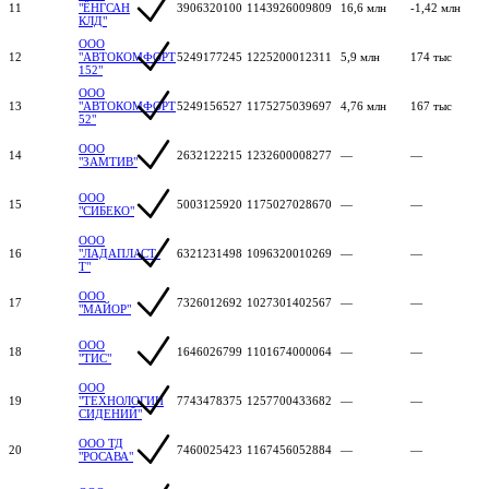
11
"ЁНГСАН
3906320100
1143926009809
16,6 млн
-1,42 млн
КЛД"
ООО
12
"АВТОКОМФОРТ
5249177245
1225200012311
5,9 млн
174 тыс
152"
ООО
13
"АВТОКОМФОРТ
5249156527
1175275039697
4,76 млн
167 тыс
52"
ООО
14
2632122215
1232600008277
—
—
"ЗАМТИВ"
ООО
15
5003125920
1175027028670
—
—
"СИБЕКО"
ООО
16
"ЛАДАПЛАСТ-
6321231498
1096320010269
—
—
Т"
ООО
17
7326012692
1027301402567
—
—
"МАЙОР"
ООО
18
1646026799
1101674000064
—
—
"ТИС"
ООО
19
"ТЕХНОЛОГИИ
7743478375
1257700433682
—
—
СИДЕНИЙ"
ООО ТД
20
7460025423
1167456052884
—
—
"РОСАВА"