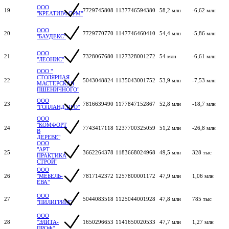
ООО
19
7729745808
1137746594380
58,2 млн
-6,62 млн
"КРЕАТИВФОРМ"
ООО
20
7729770770
1147746460410
54,4 млн
-5,86 млн
"БАУДЕКС"
ООО
21
7328067680
1127328001272
54 млн
-6,61 млн
"ЛЕОНИС"
ООО "
СТОЛЯРНАЯ
22
5043048824
1135043001752
53,9 млн
-7,53 млн
МАСТЕРСКАЯ
ПШЕНИЧНОГО"
ООО
23
7816639490
1177847152867
52,8 млн
-18,7 млн
"ГОЛЛАНД.ПРО"
ООО
"КОМФОРТ
24
7743417118
1237700325059
51,2 млн
-26,8 млн
В
ДЕРЕВЕ"
ООО
"АРТ
25
3662264378
1183668024968
49,5 млн
328 тыс
ПРАКТИКА
СТРОЙ"
ООО
26
"МЕБЕЛЬ-
7817142372
1257800001172
47,9 млн
1,06 млн
ЕВА"
ООО
27
5044083518
1125044001928
47,8 млн
785 тыс
"ПИЛИГРИМ"
ООО
28
"ЭЛИТА-
1650296653
1141650020533
47,7 млн
1,27 млн
ПРОФ"