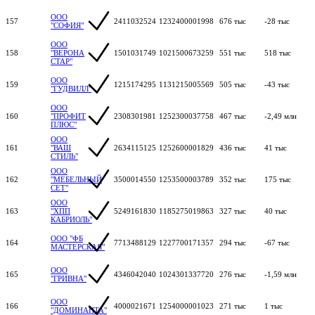
ООО
157
2411032524
1232400001998
676 тыс
-28 тыс
"СОФИЯ"
ООО
158
"ВЕРОНА
1501031749
1021500673259
551 тыс
518 тыс
СТАР"
ООО
159
1215174295
1131215005569
505 тыс
-43 тыс
"ГУДВИЛЛ"
ООО
160
"ПРОФИТ
2308301981
1252300037758
467 тыс
-2,49 млн
ПЛЮС"
ООО
161
"ВАШ
2634115125
1252600001829
436 тыс
41 тыс
СТИЛЬ"
ООО
162
"МЕБЕЛЬНЫЙ
3500014550
1253500003789
352 тыс
175 тыс
СЕТ"
ООО
163
"ХПП
5249161830
1185275019863
327 тыс
40 тыс
КАБРИОЛЬ"
ООО "ФБ
164
7713488129
1227700171357
294 тыс
-67 тыс
МАСТЕРСКАЯ"
ООО
165
4346042040
1024301337720
276 тыс
-1,59 млн
"ГРИВНА"
ООО
166
4000021671
1254000001023
271 тыс
1 тыс
"ДОМИНАНТА"