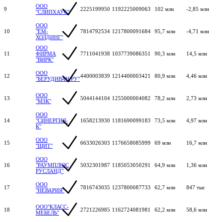
ООО
9
2225199950
1192225009063
102 млн
-2,85 млн
"СЛИПХАУС"
ООО
10
"ЕМ-
7814792534
1217800091684
95,7 млн
-4,71 млн
ХОЛДИНГ"
ООО
11
ФИРМА
7711041938
1037739086351
90,3 млн
14,5 млн
"ВИРК"
ООО
12
4400003839
1214400003421
80,9 млн
4,46 млн
"БЕРУДИВАН.РУ"
ООО
13
5044144104
1255000004082
78,2 млн
2,73 млн
"МЗК"
ООО
14
"СИНЕРГИЯ-
1658213930
1181690099183
73,5 млн
4,97 млн
К"
ООО
15
6633026303
1176658085999
69 млн
16,7 млн
"ЩИТ"
ООО
16
"РАУМПЛЮС
5032301987
1185053050291
64,9 млн
1,36 млн
РУСЛАНД"
ООО
17
7816743035
1237800087733
62,7 млн
847 тыс
"НЕВАРИЯ"
ООО"КЛАСС-
18
2721226985
1162724081981
62,2 млн
58,6 млн
МЕБЕЛЬ"