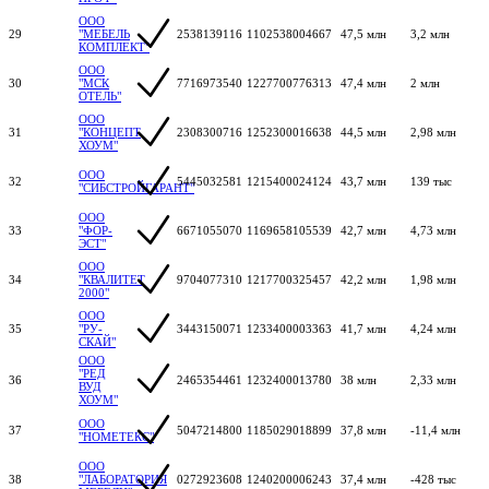
ООО
29
"МЕБЕЛЬ
2538139116
1102538004667
47,5 млн
3,2 млн
КОМПЛЕКТ"
ООО
30
"МСК
7716973540
1227700776313
47,4 млн
2 млн
ОТЕЛЬ"
ООО
31
"КОНЦЕПТ
2308300716
1252300016638
44,5 млн
2,98 млн
ХОУМ"
ООО
32
5445032581
1215400024124
43,7 млн
139 тыс
"СИБСТРОЙГАРАНТ"
ООО
33
"ФОР-
6671055070
1169658105539
42,7 млн
4,73 млн
ЭСТ"
ООО
34
"КВАЛИТЕТ
9704077310
1217700325457
42,2 млн
1,98 млн
2000"
ООО
35
"РУ-
3443150071
1233400003363
41,7 млн
4,24 млн
СКАЙ"
ООО
"РЕД
36
2465354461
1232400013780
38 млн
2,33 млн
ВУД
ХОУМ"
ООО
37
5047214800
1185029018899
37,8 млн
-11,4 млн
"НОМЕТЕКС"
ООО
38
"ЛАБОРАТОРИЯ
0272923608
1240200006243
37,4 млн
-428 тыс