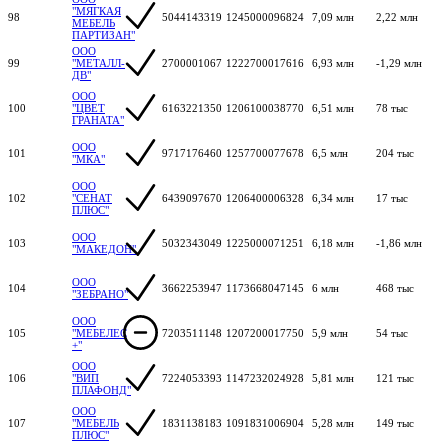
"МЯГКАЯ
98
5044143319
1245000096824
7,09 млн
2,22 млн
МЕБЕЛЬ
ПАРТИЗАН"
ООО
99
"МЕТАЛЛ-
2700001067
1222700017616
6,93 млн
-1,29 млн
ДВ"
ООО
100
"ЦВЕТ
6163221350
1206100038770
6,51 млн
78 тыс
ГРАНАТА"
ООО
101
9717176460
1257700077678
6,5 млн
204 тыс
"МКА"
ООО
102
"СЕНАТ
6439097670
1206400006328
6,34 млн
17 тыс
ПЛЮС"
ООО
103
5032343049
1225000071251
6,18 млн
-1,86 млн
"МАКЕДОН"
ООО
104
3662253947
1173668047145
6 млн
468 тыс
"ЗЕБРАНО"
ООО
105
"МЕБЕЛЕС
7203511148
1207200017750
5,9 млн
54 тыс
+"
ООО
106
"ВИП
7224053393
1147232024928
5,81 млн
121 тыс
ПЛАФОНД"
ООО
107
"МЕБЕЛЬ
1831138183
1091831006904
5,28 млн
149 тыс
ПЛЮС"