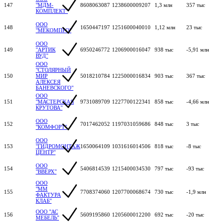
147
"МДМ-
8608063087
1238600009207
1,3 млн
357 тыс
КОМПЛЕКТ"
ООО
148
1650447197
1251600040010
1,12 млн
23 тыс
"МЕКОМПРО"
ООО
149
"АРТИК
6950246772
1206900016047
938 тыс
-5,91 млн
ВУД"
ООО
"СТОЛЯРНЫЙ
150
МИР
5018210784
1225000016834
903 тыс
367 тыс
АЛЕКСЕЯ
БАНЕВСКОГО"
ООО
151
"МАСТЕРСКАЯ
9731089709
1227700122341
858 тыс
-4,66 млн
КРУТОВА"
ООО
152
7017462052
1197031059686
848 тыс
3 тыс
"КОМФОРТ"
ООО
153
"ГИДРОМОНТАЖ
1650064109
1031616014506
818 тыс
-8 тыс
ЦЕНТР"
ООО
154
5406814539
1215400034530
797 тыс
-93 тыс
"ВВЕРХ"
ООО
"ММ
155
7708374060
1207700068674
730 тыс
-1,9 млн
ФАКТУРА
КЛАБ"
ООО "АС
156
5609195860
1205600012200
692 тыс
-20 тыс
МЕБЕЛЬ"