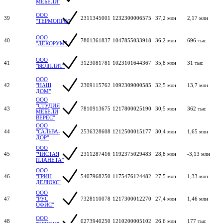
МЕБЕЛИ"
ООО
39
2311345001
1232300006575
37,2 млн
2,17 млн
"ТЕРМОПРО"
ООО
40
7801361837
1047855033918
36,2 млн
696 тыс
"ДЕКОРУМ"
ООО
41
3123081781
1023101644367
35,8 млн
31 тыс
"БЕЛПЛИТ"
ООО
42
"НАШ
2309115762
1092309000585
32,5 млн
13,7 млн
ДОМ"
ООО
"СТУДИЯ
43
7810913675
1217800025190
30,5 млн
362 тыс
МЕБЕЛИ
ВЕРЕС"
ООО
44
"САЛЬВА-
2536328608
1212500015177
30,4 млн
1,65 млн
ДОР"
ООО
45
"ЧИСТАЯ
2311287416
1192375029483
28,8 млн
-3,13 млн
ПЛАНЕТА"
ООО
46
"ГРИН
5407968250
1175476124482
27,5 млн
1,33 млн
ДЕЛЮКС"
ООО
47
"РУС
7328110078
1217300012270
27,4 млн
1,46 млн
ОФИС"
ООО
48
0273940250
1210200005102
26,6 млн
177 тыс