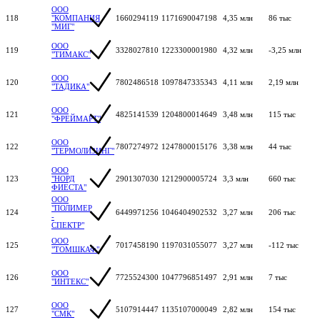
ООО
118
"КОМПАНИЯ
1660294119
1171690047198
4,35 млн
86 тыс
"МИГ"
ООО
119
3328027810
1223300001980
4,32 млн
-3,25 млн
"ТИМАКС"
ООО
120
7802486518
1097847335343
4,11 млн
2,19 млн
"ТАДИКА"
ООО
121
4825141539
1204800014649
3,48 млн
115 тыс
"ФРЕЙМАРТ"
ООО
122
7807274972
1247800015176
3,38 млн
44 тыс
"ТЕРМОЛИЗИНГ"
ООО
123
"НОРД
2901307030
1212900005724
3,3 млн
660 тыс
ФИЕСТА"
ООО
"ПОЛИМЕР
124
6449971256
1046404902532
3,27 млн
206 тыс
-
СПЕКТР"
ООО
125
7017458190
1197031055077
3,27 млн
-112 тыс
"ТОМШКАФ"
ООО
126
7725524300
1047796851497
2,91 млн
7 тыс
"ИНТЕКС"
ООО
127
5107914447
1135107000049
2,82 млн
154 тыс
"СМК"