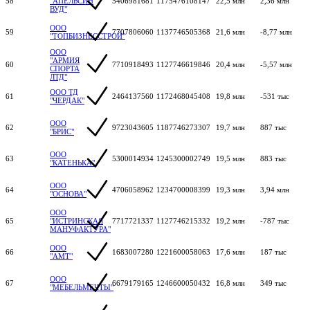
58
"АПЕЛЬСИН
5406981681
1175476108147
22,5 млн
2,36 млн
ВУД"
ООО
59
7707806060
1137746505368
21,6 млн
-8,77 млн
"ТОПБИЗНЕССТРОЙ"
ООО
"АРМИЯ
60
7710918493
1127746619846
20,4 млн
-5,57 млн
СПОРТА
ЛТД"
ООО ТД
61
2464137560
1172468045408
19,8 млн
-531 тыс
"ЧЕРДАК"
ООО
62
9723043605
1187746273307
19,7 млн
887 тыс
"БРИС"
ООО
63
5300014934
1245300002749
19,5 млн
883 тыс
"КАТЕНЬКА"
ООО
64
4706058962
1234700008399
19,3 млн
3,94 млн
"ОСНОВА"
ООО
65
"ИСТРИНСКАЯ
7717721337
1127746215332
19,2 млн
-787 тыс
МАНУФАКТУРА"
ООО
66
1683007280
1221600058063
17,6 млн
187 тыс
"АМТ"
ООО
67
6679179165
1246600050432
16,8 млн
349 тыс
"МЕБЕЛЬМЕЧТЫ"