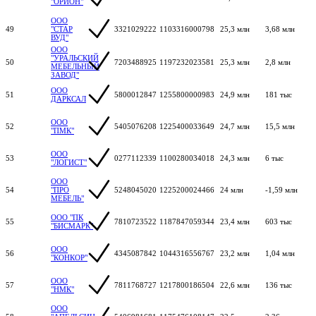
"ОРИОН"
ООО
49
"СТАР
3321029222
1103316000798
25,3 млн
3,68 млн
ВУД"
ООО
"УРАЛЬСКИЙ
50
7203488925
1197232023581
25,3 млн
2,8 млн
МЕБЕЛЬНЫЙ
ЗАВОД"
ООО
51
5800012847
1255800000983
24,9 млн
181 тыс
ДАРКСАЛ
ООО
52
5405076208
1225400033649
24,7 млн
15,5 млн
"ПМК"
ООО
53
0277112339
1100280034018
24,3 млн
6 тыс
"ЛОГИСТ"
ООО
54
"ПРО
5248045020
1225200024466
24 млн
-1,59 млн
МЕБЕЛЬ"
ООО "ПК
55
7810723522
1187847059344
23,4 млн
603 тыс
"БИСМАРК"
ООО
56
4345087842
1044316556767
23,2 млн
1,04 млн
"КОНКОР"
ООО
57
7811768727
1217800186504
22,6 млн
136 тыс
"НМК"
ООО