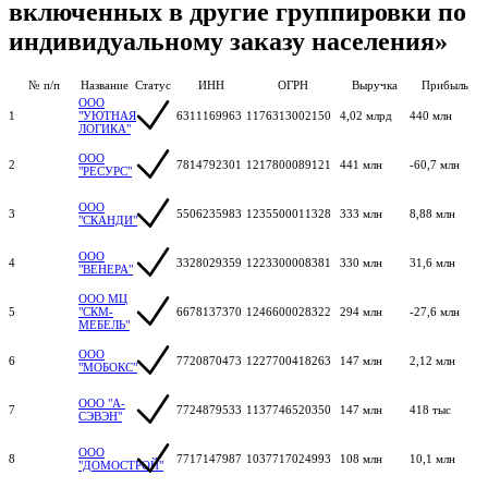
включенных в другие группировки по
индивидуальному заказу населения»
№ п/п
Название
Статус
ИНН
ОГРН
Выручка
Прибыль
ООО
1
"УЮТНАЯ
6311169963
1176313002150
4,02 млрд
440 млн
ЛОГИКА"
ООО
2
7814792301
1217800089121
441 млн
-60,7 млн
"РЕСУРС"
ООО
3
5506235983
1235500011328
333 млн
8,88 млн
"СКАНДИ"
ООО
4
3328029359
1223300008381
330 млн
31,6 млн
"ВЕНЕРА"
ООО МЦ
5
"СКМ-
6678137370
1246600028322
294 млн
-27,6 млн
МЕБЕЛЬ"
ООО
6
7720870473
1227700418263
147 млн
2,12 млн
"МОБОКС"
ООО "А-
7
7724879533
1137746520350
147 млн
418 тыс
СЭВЭН"
ООО
8
7717147987
1037717024993
108 млн
10,1 млн
"ДОМОСТРОЙ"