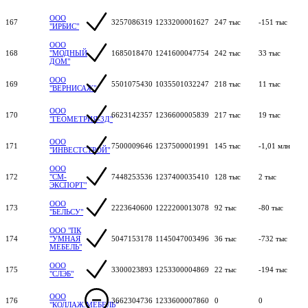
ООО
167
3257086319
1233200001627
247 тыс
-151 тыс
"ИРБИС"
ООО
168
"МОДНЫЙ
1685018470
1241600047754
242 тыс
33 тыс
ДОМ"
ООО
169
5501075430
1035501032247
218 тыс
11 тыс
"ВЕРНИСАЖ"
ООО
170
6623142357
1236600005839
217 тыс
19 тыс
"ГЕОМЕТРИЯ-3Д"
ООО
171
7500009646
1237500001991
145 тыс
-1,01 млн
"ИНВЕСТСТРОЙ"
ООО
172
"СМ-
7448253536
1237400035410
128 тыс
2 тыс
ЭКСПОРТ"
ООО
173
2223640600
1222200013078
92 тыс
-80 тыс
"БЕЛЬСУ"
ООО "ПК
174
"УМНАЯ
5047153178
1145047003496
36 тыс
-732 тыс
МЕБЕЛЬ"
ООО
175
3300023893
1253300004869
22 тыс
-194 тыс
"СЛЭБ"
ООО
176
3662304736
1233600007860
0
0
"КОЛЛАЖ.МЕБЕЛЬ"