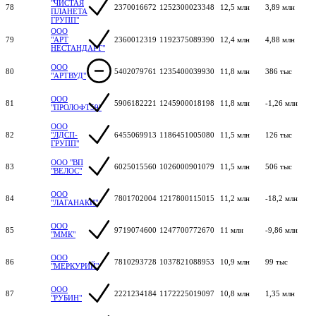
"ЧИСТАЯ
78
2370016672
1252300023348
12,5 млн
3,89 млн
ПЛАНЕТА
ГРУПП"
ООО
79
"АРТ
2360012319
1192375089390
12,4 млн
4,88 млн
НЕСТАНДАРТ"
ООО
80
5402079761
1235400039930
11,8 млн
386 тыс
"АРТВУД"
ООО
81
5906182221
1245900018198
11,8 млн
-1,26 млн
"ПРОЛОФТ59"
ООО
82
"ЛДСП-
6455069913
1186451005080
11,5 млн
126 тыс
ГРУПП"
ООО "ВП
83
6025015560
1026000901079
11,5 млн
506 тыс
"ВЕЛОС"
ООО
84
7801702004
1217800115015
11,2 млн
-18,2 млн
"ЛАГАНАКИ"
ООО
85
9719074600
1247700772670
11 млн
-9,86 млн
"ММК"
ООО
86
7810293728
1037821088953
10,9 млн
99 тыс
"МЕРКУРИЙ"
ООО
87
2221234184
1172225019097
10,8 млн
1,35 млн
"РУБИН"