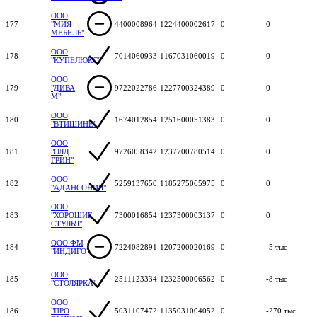
ООО
177
"МИЯ
4400008964
1224400002617
0
0
МЕБЕЛЬ"
ООО
178
7014060933
1167031060019
0
0
"КУПЕЛЮКС"
ООО
179
"ДИВА
9722022786
1227700324389
0
0
М"
ООО
180
1674012854
1251600051383
0
0
"ВТИШИНЕ"
ООО
181
"ОЛД
9726058342
1237700780514
0
0
ГРИН"
ООО
182
5259137650
1185275065975
0
0
"АДАНСОНИЯ"
ООО
183
"ХОРОШИЕ
7300016854
1237300003137
0
0
СТУЛЬЯ"
ООО ФМ
184
7224082891
1207200020169
0
-5 тыс
"ИНДИГО"
ООО
185
2511123334
1232500006562
0
-8 тыс
"СТОЛЯРКА"
ООО
186
"ПРО
5031107472
1135031004052
0
-270 тыс