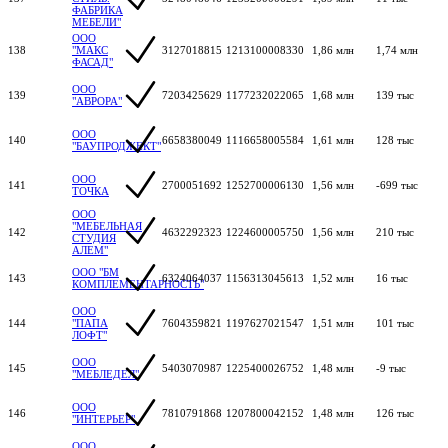
ФАБРИКА
МЕБЕЛИ"
ООО
138
"МАКС
3127018815
1213100008330
1,86 млн
1,74 млн
ФАСАД"
ООО
139
7203425629
1177232022065
1,68 млн
139 тыс
"АВРОРА"
ООО
140
6658380049
1116658005584
1,61 млн
128 тыс
"БАУПРОДЖЕКТ"
ООО
141
2700051692
1252700006130
1,56 млн
-699 тыс
ТОЧКА
ООО
"МЕБЕЛЬНАЯ
142
4632292323
1224600005750
1,56 млн
210 тыс
СТУДИЯ
АЛЕМ"
ООО "БМ
143
6324064037
1156313045613
1,52 млн
16 тыс
КОМПЛЕМЕНТАРНОСТЬ"
ООО
144
"ПАПА
7604359821
1197627021547
1,51 млн
101 тыс
ЛОФТ"
ООО
145
5403070987
1225400026752
1,48 млн
-9 тыс
"МЕБЛЕДЕЛ"
ООО
146
7810791868
1207800042152
1,48 млн
126 тыс
"ИНТЕРЬЕР"
ООО