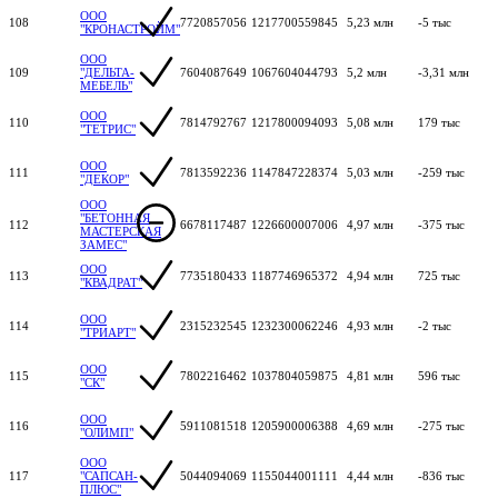
ООО
108
7720857056
1217700559845
5,23 млн
-5 тыс
"КРОНАСТРОЙМ"
ООО
109
"ДЕЛЬТА-
7604087649
1067604044793
5,2 млн
-3,31 млн
МЕБЕЛЬ"
ООО
110
7814792767
1217800094093
5,08 млн
179 тыс
"ТЕТРИС"
ООО
111
7813592236
1147847228374
5,03 млн
-259 тыс
"ДЕКОР"
ООО
"БЕТОННАЯ
112
6678117487
1226600007006
4,97 млн
-375 тыс
МАСТЕРСКАЯ
ЗАМЕС"
ООО
113
7735180433
1187746965372
4,94 млн
725 тыс
"КВАДРАТ"
ООО
114
2315232545
1232300062246
4,93 млн
-2 тыс
"ТРИАРТ"
ООО
115
7802216462
1037804059875
4,81 млн
596 тыс
"СК"
ООО
116
5911081518
1205900006388
4,69 млн
-275 тыс
"ОЛИМП"
ООО
117
"САПСАН-
5044094069
1155044001111
4,44 млн
-836 тыс
ПЛЮС"