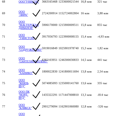
68
ООО"УНИСОН"
3663165468
1233600021544
16,8 млн
321 тыс
ООО
69
2724200914
1152724002804
16 млн
3,88 млн
"ЛИРА"
ООО
70
"МАСТЕРСКАЯ
5906170000
1215900009511
15,8 млн
855 тыс
ДИВАНОВ"
ООО
71
3917056793
1223900008155
15,4 млн
-4,93 млн
"УИНСТОН"
ООО
72
5919016849
1025901978740
15,3 млн
1,82 млн
"СОДРУЖЕСТВО"
ООО
73
6382103951
1246300030833
14,5 млн
441 тыс
"САНТЕХКОМПЛЕКТ"
ООО
74
1800022830
1241800011694
13,8 млн
2,54 млн
"ХАНИКО"
ООО
75
"КНЯЗЬ
5074085093
1235000141760
13,6 млн
335 тыс
ВУД"
ООО ПК
76
"НОРД-
1435322291
1171447008810
13,3 млн
-814 тыс
ВУД"
ООО
77
2901279094
1162901060080
12,8 млн
-526 тыс
"КЛЯКСА"
ООО