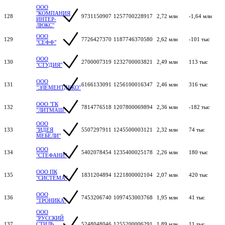
ООО
"КОМПАНИЯ
128
9731150907
1257700228917
2,72 млн
-1,64 млн
ИНТЕР-
ЛЮКС"
ООО
129
7726427370
1187746370580
2,62 млн
-101 тыс
"СЕФФ"
ООО
130
2700007319
1232700003821
2,49 млн
113 тыс
"СТУДИЯ"
ООО
131
6166133091
1256100016347
2,46 млн
316 тыс
"ЭЛЕМЕНТДЕКО"
ООО "ГК
132
7814776518
1207800069894
2,36 млн
-182 тыс
"ЛИТМАШ"
ООО
133
"ИДЕЯ
5507297911
1245500003121
2,32 млн
74 тыс
МЕБЕЛИ"
ООО
134
5402078454
1235400025178
2,26 млн
180 тыс
"СТЕФАНИ"
ООО ПК
135
1831204894
1221800002104
2,07 млн
420 тыс
"СИСТЕМА"
ООО
136
7453206740
1097453003768
1,95 млн
41 тыс
"ТРОНИКА"
ООО
"РУССКИЙ
137
СТИЛЬ.
5248048046
1255200006291
1,89 млн
11 тыс