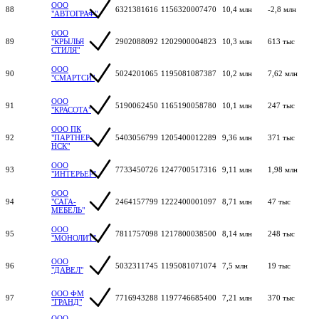
ООО
88
6321381616
1156320007470
10,4 млн
-2,8 млн
"АВТОГРАФ"
ООО
89
"КРЫЛЬЯ
2902088092
1202900004823
10,3 млн
613 тыс
СТИЛЯ"
ООО
90
5024201065
1195081087387
10,2 млн
7,62 млн
"СМАРТСИ"
ООО
91
5190062450
1165190058780
10,1 млн
247 тыс
"КРАСОТА"
ООО ПК
92
"ПАРТНЕР-
5403056799
1205400012289
9,36 млн
371 тыс
НСК"
ООО
93
7733450726
1247700517316
9,11 млн
1,98 млн
"ИНТЕРЬЕР"
ООО
94
"САГА-
2464157799
1222400001097
8,71 млн
47 тыс
МЕБЕЛЬ"
ООО
95
7811757098
1217800038500
8,14 млн
248 тыс
"МОНОЛИТ"
ООО
96
5032311745
1195081071074
7,5 млн
19 тыс
"ДАВЕЛ"
ООО ФМ
97
7716943288
1197746685400
7,21 млн
370 тыс
"ГРАНД"
ООО