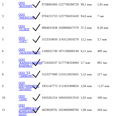
ООО
2
9728063404
1227700268729
99,1 млн
1,65 млн
"КОЛЛАРТ"
ООО
3
9704215753
1237700455420
94,6 млн
7 тыс
"ФИЛОСОФ"
ООО
4
8904021658
1028900627579
37,3 млн
8,28 млн
"ГЕЛЕН"
ООО
5
3123354950
1143123019270
12,2 млн
3,7 млн
"ГАРТ"
ООО
6
1106021740
1071106000140
6,11 млн
489 тыс
"ЛАЗЕРШТАМП"
ООО
7
"КАРАНДАШНАЯ
7724426237
5177746318404
5,7 млн
801 тыс
ФАБРИКА"
ООО "ТД
8
3123377690
1153123019455
5,12 млн
217 тыс
"ЭЛИКОНТ"
ООО
9
ПРЕДПРИЯТИЕ
1831147773
1111831008024
2,94 млн
-1,57 млн
"ШТАМП"
ООО
10
4345261314
1094345013510
2,91 млн
196 тыс
"ОПМ"
ООО
"СЛАВЯНСКАЯ
11
4629028791
1024600968700
1,96 млн
444 тыс
КОМПАНИЯ-
ЦЕНЗ"