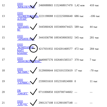
ООО
12
2460088865
1152468017470
1,42 млн
410 тыс
"КРАСПЕЧАТЬ"
ООО
13
"ПОЛИГРАФЫЧЪ-
2221198088
1122225006640
686 тыс
-106 тыс
АЛТАЙ"
ООО
14
"ШТАМП-
3445060426
1033400474425
589 тыс
44 тыс
М"
ООО
15
3441036790
1093459003032
545 тыс
281 тыс
"АРХИПЕЛАГ"
ООО
"КОМПАНИЯ
16
4217031932
1024201469577
472 тыс
284 тыс
КАРТ
БЛАНШ"
ООО
17
6440007576
1026401585517
370 тыс
7 тыс
"ИНФОКОМПЛЕКС"
ООО
18
3129000644
1023101335619
17 тыс
-70 тыс
"КЕТБИС"
ООО
19
2330031610
1052316924000
0
11 тыс
"СЕРВИС+"
ПК
20
0711006850
1020700744602
—
—
"ОФОРТ"
ООО
21
2901217108
1112901007548
—
—
"СРЕДА"