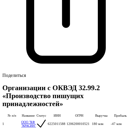
Поделиться
Организации с ОКВЭД 32.99.2
«Производство пишущих
принадлежностей»
№ п/п
Название
Статус
ИНН
ОГРН
Выручка
Прибыль
ООО "КФ
1
6225011588
1206200010521
180 млн
-47 млн
"КРАСИН"