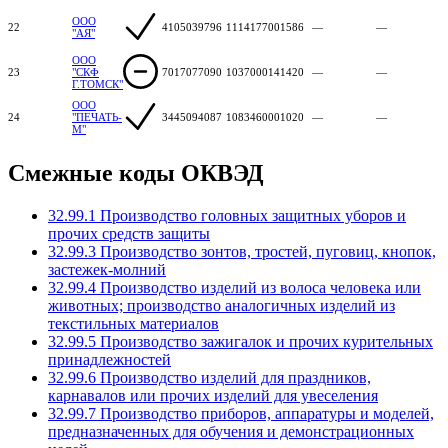
ООО
22
4105039796
1114177001586
—
—
"АЯ"
ООО
23
"СКФ
7017077090
1037000141420
—
—
Г.ТОМСК"
ООО
24
"ПЕЧАТЬ-
3445094087
1083460001020
—
—
М"
Смежные коды ОКВЭД
32.99.1 Производство головных защитных уборов и
прочих средств защиты
32.99.3 Производство зонтов, тростей, пуговиц, кнопок,
застежек-молний
32.99.4 Производство изделий из волоса человека или
животных; производство аналогичных изделий из
текстильных материалов
32.99.5 Производство зажигалок и прочих курительных
принадлежностей
32.99.6 Производство изделий для праздников,
карнавалов или прочих изделий для увеселения
32.99.7 Производство приборов, аппаратуры и моделей,
предназначенных для обучения и демонстрационных