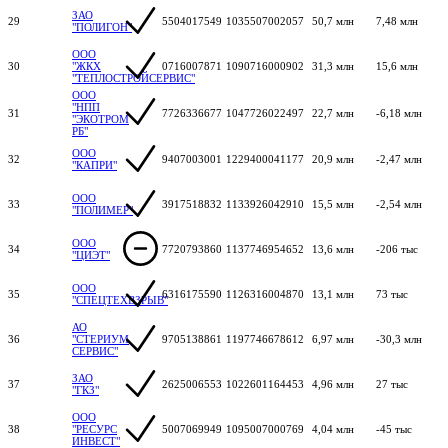
ЗАО
29
5504017549
1035507002057
50,7 млн
7,48 млн
"ПОЛИГОН"
ООО
30
"ЖКХ
0716007871
1090716000902
31,3 млн
15,6 млн
"ТЕПЛОСТРОЙСЕРВИС"
ООО
"НПП
31
7726336677
1047726022497
22,7 млн
-6,18 млн
"ЭКОТРОМ
РБ"
ООО
32
9407003001
1229400041177
20,9 млн
-2,47 млн
"КАПРИ"
ООО
33
3917518832
1133926042910
15,5 млн
-2,54 млн
"ПОЛИМЕР"
ООО
34
7720793860
1137746954652
13,6 млн
-206 тыс
"ЦИЭТ"
ООО
35
6316175590
1126316004870
13,1 млн
73 тыс
"СПЕЦТЕХВЗРЫВ"
АО
36
"СТЕРИУМ
9705138861
1197746678612
6,97 млн
-30,3 млн
СЕРВИС"
ЗАО
37
2625006553
1022601164453
4,96 млн
27 тыс
"ГКЗ"
ООО
38
"РЕСУРС
5007069949
1095007000769
4,04 млн
-45 тыс
ИНВЕСТ"