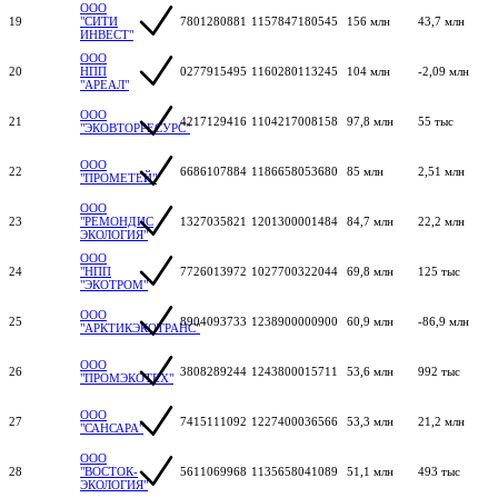
ООО
19
"СИТИ
7801280881
1157847180545
156 млн
43,7 млн
ИНВЕСТ"
ООО
20
НПП
0277915495
1160280113245
104 млн
-2,09 млн
"АРЕАЛ"
ООО
21
4217129416
1104217008158
97,8 млн
55 тыс
"ЭКОВТОРРЕСУРС"
ООО
22
6686107884
1186658053680
85 млн
2,51 млн
"ПРОМЕТЕЙ"
ООО
23
"РЕМОНДИС
1327035821
1201300001484
84,7 млн
22,2 млн
ЭКОЛОГИЯ"
ООО
24
"НПП
7726013972
1027700322044
69,8 млн
125 тыс
"ЭКОТРОМ"
ООО
25
8904093733
1238900000900
60,9 млн
-86,9 млн
"АРКТИКЭКОТРАНС"
ООО
26
3808289244
1243800015711
53,6 млн
992 тыс
"ПРОМЭКОТЕХ"
ООО
27
7415111092
1227400036566
53,3 млн
21,2 млн
"САНСАРА"
ООО
28
"ВОСТОК-
5611069968
1135658041089
51,1 млн
493 тыс
ЭКОЛОГИЯ"