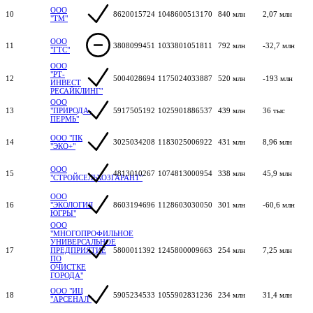
ООО
10
8620015724
1048600513170
840 млн
2,07 млн
"ТМ"
ООО
11
3808099451
1033801051811
792 млн
-32,7 млн
"ГТС"
ООО
"РТ-
12
5004028694
1175024033887
520 млн
-193 млн
ИНВЕСТ
РЕСАЙКЛИНГ"
ООО
13
"ПРИРОДА-
5917505192
1025901886537
439 млн
36 тыс
ПЕРМЬ"
ООО "ПК
14
3025034208
1183025006922
431 млн
8,96 млн
"ЭКО+"
ООО
15
4813010267
1074813000954
338 млн
45,9 млн
"СТРОЙСЕЛЬХОЗГАРАНТ"
ООО
16
"ЭКОЛОГИЯ
8603194696
1128603030050
301 млн
-60,6 млн
ЮГРЫ"
ООО
"МНОГОПРОФИЛЬНОЕ
УНИВЕРСАЛЬНОЕ
17
ПРЕДПРИЯТИЕ
5800011392
1245800009663
254 млн
7,25 млн
ПО
ОЧИСТКЕ
ГОРОДА"
ООО "ИЦ
18
5905234533
1055902831236
234 млн
31,4 млн
"АРСЕНАЛ"