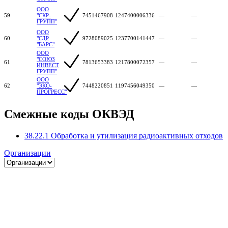
ООО
59
"СКР-
7451467908
1247400006336
—
—
ГРУПП"
ООО
60
"СДР
9728089025
1237700141447
—
—
"БАРС"
ООО
"СОЮЗ
61
7813653383
1217800072357
—
—
ИНВЕСТ
ГРУПП"
ООО
62
"ЭКО-
7448220851
1197456049350
—
—
ПРОГРЕСС"
Смежные коды ОКВЭД
38.22.1 Обработка и утилизация радиоактивных отходов
Организации