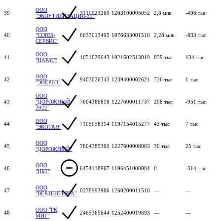
ООО
39
3110023260
1203100005052
2,8 млн
-496 тыс
"ЭКОУТИЛИЗАЦИЯ-31"
ООО
40
"СОЮЗ-
6633013495
1076633001510
2,28 млн
-833 тыс
СЕРВИС"
ООО
41
1651029643
1021602513019
839 тыс
134 тыс
"НАРАТ"
ООО
42
9403026343
1239400002621
736 тыс
1 тыс
"ЭНЕРГО"
ООО
43
"ДОРОЖНЫЙ
7604386818
1227600011737
208 тыс
-951 тыс
2022"
ООО
44
7105058314
1197154015277
43 тыс
7 тыс
"ЭКОТАН"
ООО
45
7604385300
1227600008063
30 тыс
25 тыс
"ДОРОЖНЫЙ"
ООО
46
6454118967
1196451008984
0
-314 тыс
"НБТ"
ООО
47
0278993986
1260200011510
—
—
"ВЕРДЕНТЕРРА"
ООО "РК
48
2465369644
1252400019893
—
—
МИГ"