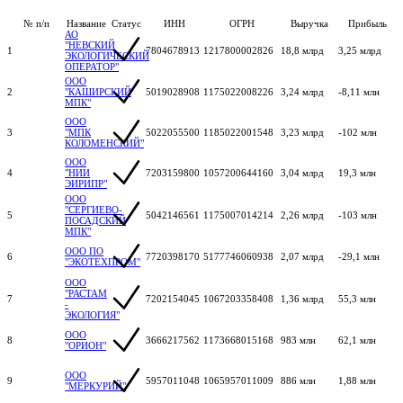
№ п/п
Название
Статус
ИНН
ОГРН
Выручка
Прибыль
АО
"НЕВСКИЙ
1
7804678913
1217800002826
18,8 млрд
3,25 млрд
ЭКОЛОГИЧЕСКИЙ
ОПЕРАТОР"
ООО
2
"КАШИРСКИЙ
5019028908
1175022008226
3,24 млрд
-8,11 млн
МПК"
ООО
3
"МПК
5022055500
1185022001548
3,23 млрд
-102 млн
КОЛОМЕНСКИЙ"
ООО
4
"НИИ
7203159800
1057200644160
3,04 млрд
19,3 млн
ЭИРИПР"
ООО
"СЕРГИЕВО-
5
5042146561
1175007014214
2,26 млрд
-103 млн
ПОСАДСКИЙ
МПК"
ООО ПО
6
7720398170
5177746060938
2,07 млрд
-29,1 млн
"ЭКОТЕХПРОМ"
ООО
"РАСТАМ
7
7202154045
1067203358408
1,36 млрд
55,3 млн
-
ЭКОЛОГИЯ"
ООО
8
3666217562
1173668015168
983 млн
62,1 млн
"ОРИОН"
ООО
9
5957011048
1065957011009
886 млн
1,88 млн
"МЕРКУРИЙ"