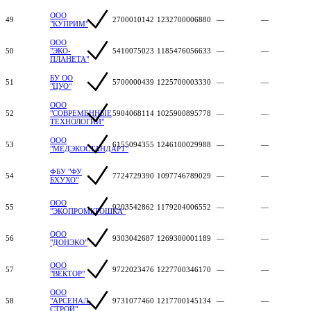
ООО
49
2700010142
1232700006880
—
—
"КУПРИМ"
ООО
50
"ЭКО-
5410075023
1185476056633
—
—
ПЛАНЕТА"
БУ ОО
51
5700000439
1225700003330
—
—
"ЦУО"
ООО
52
"СОВРЕМЕННЫЕ
5904068114
1025900895778
—
—
ТЕХНОЛОГИИ"
ООО
53
6155094355
1246100029988
—
—
"МЕДЭКОСТАНДАРТ"
ФБУ "ФУ
54
7724729390
1097746789029
—
—
БХУХО"
ООО
55
9203542862
1179204006552
—
—
"ЭКОПРОМКРОШКА"
ООО
56
9303042687
1269300001189
—
—
"ДОНЭКО"
ООО
57
9722023476
1227700346170
—
—
"ВЕКТОР"
ООО
58
"АРСЕНАЛ-
9731077460
1217700145134
—
—
СТРОЙ"