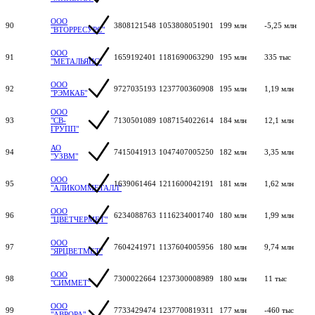
ООО
90
3808121548
1053808051901
199 млн
-5,25 млн
"ВТОРРЕСУРС"
ООО
91
1659192401
1181690063290
195 млн
335 тыс
"МЕТАЛЬЯНС"
ООО
92
9727035193
1237700360908
195 млн
1,19 млн
"РЭМКАБ"
ООО
93
"СВ-
7130501089
1087154022614
184 млн
12,1 млн
ГРУПП"
АО
94
7415041913
1047407005250
182 млн
3,35 млн
"УЗВМ"
ООО
95
1639061464
1211600042191
181 млн
1,62 млн
"АЛИКОММЕТАЛЛ"
ООО
96
6234088763
1116234001740
180 млн
1,99 млн
"ЦВЕТЧЕРМЕТ"
ООО
97
7604241971
1137604005956
180 млн
9,74 млн
"ЯРЦВЕТМЕТ"
ООО
98
7300022664
1237300008989
180 млн
11 тыс
"СИММЕТ"
ООО
99
7733429474
1237700819311
177 млн
-460 тыс
"АВРОРА"