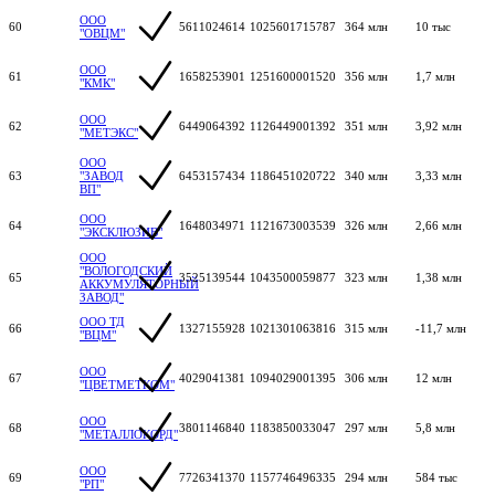
ООО
60
5611024614
1025601715787
364 млн
10 тыс
"ОВЦМ"
ООО
61
1658253901
1251600001520
356 млн
1,7 млн
"КМК"
ООО
62
6449064392
1126449001392
351 млн
3,92 млн
"МЕТЭКС"
ООО
63
"ЗАВОД
6453157434
1186451020722
340 млн
3,33 млн
ВП"
ООО
64
1648034971
1121673003539
326 млн
2,66 млн
"ЭКСКЛЮЗИВ"
ООО
"ВОЛОГОДСКИЙ
65
3525139544
1043500059877
323 млн
1,38 млн
АККУМУЛЯТОРНЫЙ
ЗАВОД"
ООО ТД
66
1327155928
1021301063816
315 млн
-11,7 млн
"ВЦМ"
ООО
67
4029041381
1094029001395
306 млн
12 млн
"ЦВЕТМЕТКОМ"
ООО
68
3801146840
1183850033047
297 млн
5,8 млн
"МЕТАЛЛОКОРД"
ООО
69
7726341370
1157746496335
294 млн
584 тыс
"РП"