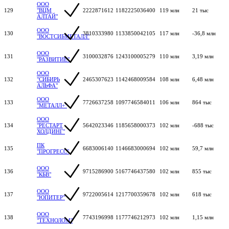
ООО
129
"ВЦМ
2222871612
1182225036400
119 млн
21 тыс
АЛТАЙ"
ООО
130
3810333980
1133850042105
117 млн
-36,8 млн
"ВОСТСИБМЕТАЛЛ"
ООО
131
3100032876
1243100005279
110 млн
3,19 млн
"РАЗВИТИЕ"
ООО
132
"СИБИРЬ
2465307623
1142468009584
108 млн
6,48 млн
АЛЬФА"
ООО
133
7726637258
1097746584011
106 млн
864 тыс
"МЕТАЛЛ+"
ООО
134
"РЕСТАРТ
5642023346
1185658000373
102 млн
-688 тыс
ХОЛДИНГ"
ПК
135
6683006140
1146683000694
102 млн
59,7 млн
"ПРОГРЕСС"
ООО
136
9715286900
5167746437580
102 млн
855 тыс
"КБВ"
ООО
137
9722005614
1217700359678
102 млн
618 тыс
"ЮПИТЕР"
ООО
138
7743196998
1177746212973
102 млн
1,15 млн
"ТЕХНОЛОМ"