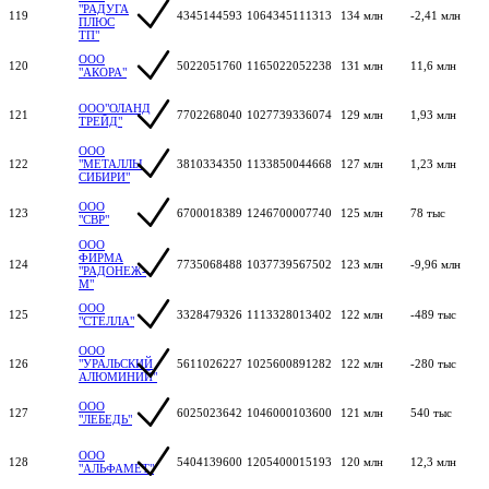
"РАДУГА
119
4345144593
1064345111313
134 млн
-2,41 млн
ПЛЮС
ТП"
ООО
120
5022051760
1165022052238
131 млн
11,6 млн
"АКОРА"
ООО"ОЛАНД
121
7702268040
1027739336074
129 млн
1,93 млн
ТРЕЙД"
ООО
122
"МЕТАЛЛЫ
3810334350
1133850044668
127 млн
1,23 млн
СИБИРИ"
ООО
123
6700018389
1246700007740
125 млн
78 тыс
"СВР"
ООО
ФИРМА
124
7735068488
1037739567502
123 млн
-9,96 млн
"РАДОНЕЖ-
М"
ООО
125
3328479326
1113328013402
122 млн
-489 тыс
"СТЕЛЛА"
ООО
126
"УРАЛЬСКИЙ
5611026227
1025600891282
122 млн
-280 тыс
АЛЮМИНИЙ"
ООО
127
6025023642
1046000103600
121 млн
540 тыс
"ЛЕБЕДЬ"
ООО
128
5404139600
1205400015193
120 млн
12,3 млн
"АЛЬФАМЕТ"