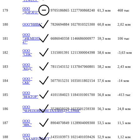
ООО
179
9705186865
1227700868240
61,3 млн
468 тыс
"ДОРЭГО"
180
ООО"НИВА"
7826694884
1027810325300
60,8 млн
2,02 млн
ООО
181
"ЭЛЕМЕНТ
6686040358
1146686000977
59,3 млн
106 тыс
47"
ООО
182
1315001391
1211300004398
58,6 млн
-3,63 млн
"СПК"
ООО
183
7811543152
1137847060801
58,2 млн
2,43 млн
"КПД"
ООО "
184
5077015231
1035011802154
57,6 млн
-14 млн
СКБ"
ООО
185
4101184023
1184101001700
56,8 млн
-413 тыс
"ВЕКТОР"
ООО
186
3528059329
1023501259330
56,3 млн
24,8 млн
"ЧЕРЕПОВЕЦМЕТАЛЛИНДУСТРИЯ"
ООО
187
8904070849
1128904009300
53,5 млн
11,5 млн
"ЯВС"
ООО
188
1435103973
1021401059426
52,9 млн
1,12 млн
"САХАВТОРМЕТ"