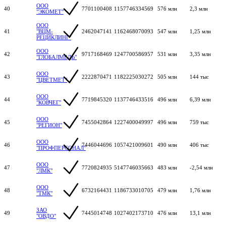
ООО
40
7701100408
1157746334569
576 млн
2,3 млн
"ЭКОМЕТ"
ООО
41
"ВЦМ-
2462047141
1162468070093
547 млн
1,25 млн
РЕЦИКЛИНГ"
ООО
42
9717168469
1247700586957
531 млн
3,35 млн
"ГЛОБАЛМЕДЬ"
ООО
43
2222870471
1182225030272
505 млн
144 тыс
"ЦВЕТМЕТ"
ООО
44
7719845320
1137746433516
496 млн
6,39 млн
"КОВЧЕГ"
ООО
45
7455042864
1227400049997
496 млн
759 тыс
"РЕГИОН"
ООО
46
7446044696
1057421009601
490 млн
406 тыс
"ПРОФПЕРСОНАЛ"
ООО
47
7720824935
5147746035663
483 млн
-2,54 млн
"ЛМК"
ООО
48
6732164431
1186733010705
479 млн
1,76 млн
"ТМК"
ЗАО
49
7445014748
1027402173710
476 млн
13,1 млн
"ОВДО"