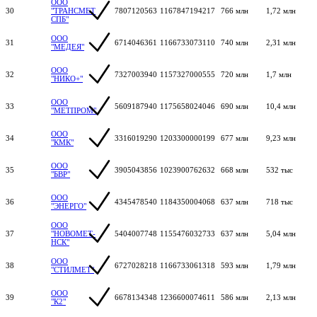
ООО
30
"ТРАНСМЕТ
7807120563
1167847194217
766 млн
1,72 млн
СПБ"
ООО
31
6714046361
1166733073110
740 млн
2,31 млн
"МЕДЕЯ"
ООО
32
7327003940
1157327000555
720 млн
1,7 млн
"НИКО+"
ООО
33
5609187940
1175658024046
690 млн
10,4 млн
"МЕТПРОМ"
ООО
34
3316019290
1203300000199
677 млн
9,23 млн
"КМК"
ООО
35
3905043856
1023900762632
668 млн
532 тыс
"БВР"
ООО
36
4345478540
1184350004068
637 млн
718 тыс
"ЭНЕРГО"
ООО
37
"НОВОМЕТ-
5404007748
1155476032733
637 млн
5,04 млн
НСК"
ООО
38
6727028218
1166733061318
593 млн
1,79 млн
"СТИЛМЕТ"
ООО
39
6678134348
1236600074611
586 млн
2,13 млн
"К2"