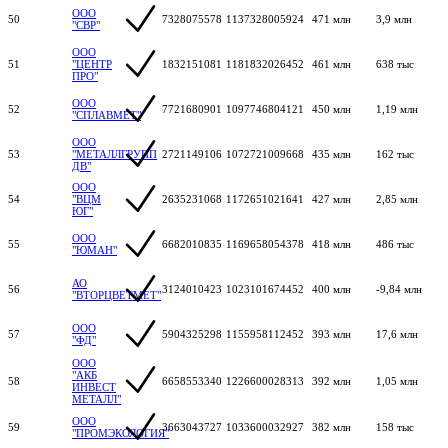
ООО
50
7328075578
1137328005924
471 млн
3,9 млн
"СВР"
ООО
51
"ЦЕНТР
1832151081
1181832026452
461 млн
638 тыс
ПРО"
ООО
52
7721680901
1097746804121
450 млн
1,19 млн
"СПЛАВМЕТ"
ООО
53
"МЕТАЛЛГРУПП
2721149106
1072721009668
435 млн
162 тыс
ДВ"
ООО
54
"ВЦМ
2635231068
1172651021641
427 млн
2,85 млн
ЮГ"
ООО
55
6682010835
1169658054378
418 млн
486 тыс
"ЮМАН"
АО
56
3124010423
1023101674452
400 млн
-9,84 млн
"ВТОРЦВЕТМЕТ"
ООО
57
5904325298
1155958112452
393 млн
17,6 млн
"ФД"
ООО
"АКБ
58
6658553340
1226600028313
392 млн
1,05 млн
ИНВЕСТ
МЕТАЛЛ"
ООО
59
3663043727
1033600032927
382 млн
158 тыс
"ПРОМЭКОЛОГИЯ"