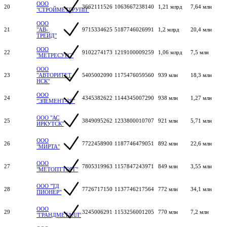
ООО
20
3662111526
1063667238140
1,21 млрд
7,64 млн
"СТРОЙМЕТГРУПП"
ООО
21
"АВ-
9715334625
5187746026991
1,2 млрд
20,4 млн
ТРЕЙД"
ООО
22
9102274173
1219100009259
1,06 млрд
7,5 млн
"МЕТРЕСУРС"
ООО
23
"АВТОРИТЕТ
5405002090
1175476059560
939 млн
18,3 млн
НСК"
ООО
24
4345382622
1144345007290
938 млн
1,27 млн
"ЭЛЕМЕНТ-29"
ООО "АС
25
3849095262
1233800010707
921 млн
5,71 млн
ИРКУТСК"
ООО
26
7722458900
1187746479051
892 млн
22,6 млн
"МИРТА"
ООО
27
7805319963
1157847243971
849 млн
3,55 млн
"МЕТОПТТОРГ"
ООО "ТД
28
7726717150
1137746217564
772 млн
34,1 млн
ПИОНЕР"
ООО
29
3245006291
1153256001205
770 млн
7,2 млн
"ГРАНДМЕТАЛЛ"