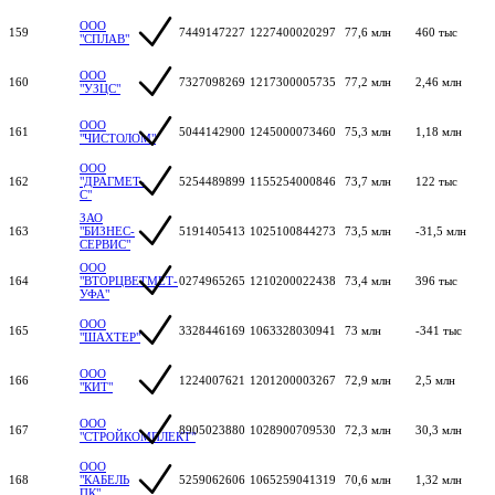
ООО
159
7449147227
1227400020297
77,6 млн
460 тыс
"СПЛАВ"
ООО
160
7327098269
1217300005735
77,2 млн
2,46 млн
"УЗЦС"
ООО
161
5044142900
1245000073460
75,3 млн
1,18 млн
"ЧИСТОЛОМ"
ООО
162
"ДРАГМЕТ-
5254489899
1155254000846
73,7 млн
122 тыс
С"
ЗАО
163
"БИЗНЕС-
5191405413
1025100844273
73,5 млн
-31,5 млн
СЕРВИС"
ООО
164
"ВТОРЦВЕТМЕТ-
0274965265
1210200022438
73,4 млн
396 тыс
УФА"
ООО
165
3328446169
1063328030941
73 млн
-341 тыс
"ШАХТЕР"
ООО
166
1224007621
1201200003267
72,9 млн
2,5 млн
"КИТ"
ООО
167
8905023880
1028900709530
72,3 млн
30,3 млн
"СТРОЙКОМПЛЕКТ"
ООО
168
"КАБЕЛЬ
5259062606
1065259041319
70,6 млн
1,32 млн
ПК"