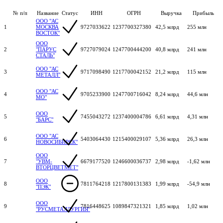
№ п/п
Название
Статус
ИНН
ОГРН
Выручка
Прибыль
ООО "АС
1
МОСКВА
9727033622
1237700327380
42,5 млрд
255 млн
ВОСТОК"
ООО
2
"ПАРУС
9727079024
1247700444200
40,8 млрд
241 млн
СТАЛЬ"
ООО "АС
3
9717098490
1217700042152
21,2 млрд
115 млн
МЕТАЛЛ"
ООО "АС
4
9705233900
1247700716042
8,24 млрд
44,6 млн
МО"
ООО
5
7455043272
1237400004786
6,61 млрд
4,31 млн
"БАРС"
ООО "АС
6
5403064430
1215400029107
5,36 млрд
26,3 млн
НОВОСИБИРСК"
ООО
7
"УВМ-
6679177520
1246600036737
2,98 млрд
-1,62 млн
ВТОРЦВЕТМЕТ"
ООО
8
7811764218
1217800131383
1,99 млрд
-54,9 млн
"ПЭК"
ООО
9
7816448625
1089847321321
1,85 млрд
1,02 млн
"РУСМЕТАЛЛУРГИЯ"