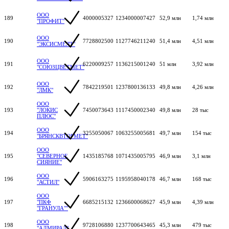
ООО
189
4000005327
1234000007427
52,9 млн
1,74 млн
"ПРОФИТ"
ООО
190
7728802500
1127746211240
51,4 млн
4,51 млн
"ЭКСИСМЕЛТ"
ООО
191
6220009257
1136215001240
51 млн
3,92 млн
"СОЮЗЦВЕТМЕТ"
ООО
192
7842219501
1237800136133
49,8 млн
4,26 млн
"ЛМК"
ООО
193
"ЛОКИС
7450073643
1117450002340
49,8 млн
28 тыс
ПЛЮС"
ООО
194
3255050067
1063255005681
49,7 млн
154 тыс
"БРЯНСКВТОРМЕТ"
ООО
195
"СЕВЕРНОЕ
1435185768
1071435005795
46,9 млн
3,1 млн
СИЯНИЕ"
ООО
196
5906163275
1195958040178
46,7 млн
168 тыс
"АСТИЛ"
ООО
197
"ПКФ
6685215132
1236600068627
45,9 млн
4,39 млн
"ГРАНУЛА""
ООО
198
9728106880
1237700643465
45,3 млн
479 тыс
"АДМИРАЛ"