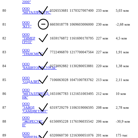
2000"
ООО
80
0326553681
1170327007400
233 млн
5,03 млн
"МЕТАЛЛРЕСУРС"
ООО
81
6603018778
1069603006000
230 млн
-2,68 млн
"КТУ"
ООО
82
"ТИМЕР
1659176872
1161690170795
227 млн
4,5 млн
ГРУП"
ООО
83
7722496870
1217700047564
227 млн
1,91 млн
"ТРАНСМЕТ"
ООО
84
0273092882
1130280053881
220 млн
1,38 млн
"БАШВТОРРЕСУРСЫ"
ООО
85
7106063028
1047100783762
213 млн
2,11 млн
"СОДАЛИТ"
ООО
86
"МЕТАЛЛТРЕЙД-
1651067783
1121651003495
212 млн
10 млн
НК"
ООО
87
"ЗАВОД
6319729279
1106319006595
208 млн
2,78 млн
"САМЦВЕТЛИТ"
ООО
88
"ЭКОРЕСУРС-
6150095228
1176196035542
206 млн
-30,9 млн
Н"
ООО
89
6320060730
1216300051076
201 млн
175 тыс
"МИНЕРАЛ"