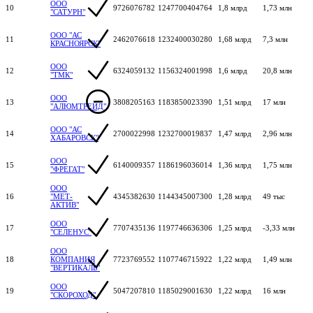
ООО
10
9726076782
1247700404764
1,8 млрд
1,73 млн
"САТУРН"
ООО "АС
11
2462076618
1232400030280
1,68 млрд
7,3 млн
КРАСНОЯРСК"
ООО
12
6324059132
1156324001998
1,6 млрд
20,8 млн
"ТМК"
ООО
13
3808205163
1183850023390
1,51 млрд
17 млн
"АЛЮМТРЕЙД"
ООО "АС
14
2700022998
1232700019837
1,47 млрд
2,96 млн
ХАБАРОВСК"
ООО
15
6140009357
1186196036014
1,36 млрд
1,75 млн
"ФРЕГАТ"
ООО
16
"МЕТ-
4345382630
1144345007300
1,28 млрд
49 тыс
АКТИВ"
ООО
17
7707435136
1197746636306
1,25 млрд
-3,33 млн
"СЕЛЕНУС"
ООО
18
КОМПАНИЯ
7723769552
1107746715922
1,22 млрд
1,49 млн
"ВЕРТИКАЛЬ"
ООО
19
5047207810
1185029001630
1,22 млрд
16 млн
"СКОРОХОД"