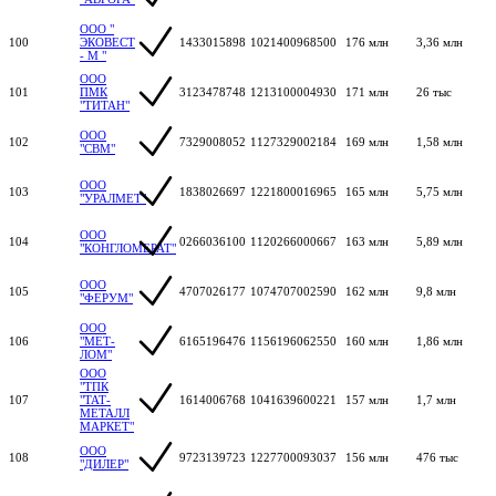
ООО "
100
ЭКОВЕСТ
1433015898
1021400968500
176 млн
3,36 млн
- М "
ООО
101
ПМК
3123478748
1213100004930
171 млн
26 тыс
"ТИТАН"
ООО
102
7329008052
1127329002184
169 млн
1,58 млн
"СВМ"
ООО
103
1838026697
1221800016965
165 млн
5,75 млн
"УРАЛМЕТ"
ООО
104
0266036100
1120266000667
163 млн
5,89 млн
"КОНГЛОМЕРАТ"
ООО
105
4707026177
1074707002590
162 млн
9,8 млн
"ФЕРУМ"
ООО
106
"МЕТ-
6165196476
1156196062550
160 млн
1,86 млн
ЛОМ"
ООО
"ТПК
107
"ТАТ-
1614006768
1041639600221
157 млн
1,7 млн
МЕТАЛЛ
МАРКЕТ"
ООО
108
9723139723
1227700093037
156 млн
476 тыс
"ДИЛЕР"