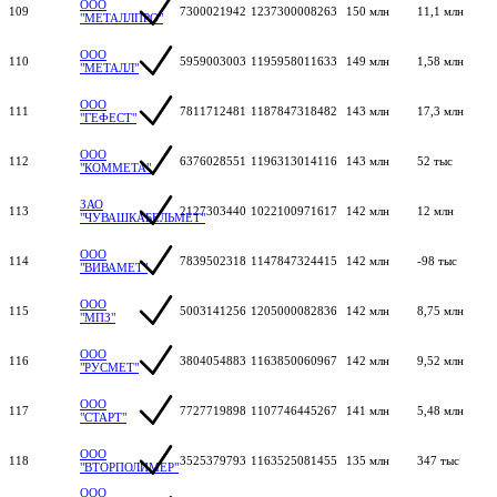
ООО
109
7300021942
1237300008263
150 млн
11,1 млн
"МЕТАЛЛПРО"
ООО
110
5959003003
1195958011633
149 млн
1,58 млн
"МЕТАЛЛ"
ООО
111
7811712481
1187847318482
143 млн
17,3 млн
"ГЕФЕСТ"
ООО
112
6376028551
1196313014116
143 млн
52 тыс
"КОММЕТА"
ЗАО
113
2127303440
1022100971617
142 млн
12 млн
"ЧУВАШКАБЕЛЬМЕТ"
ООО
114
7839502318
1147847324415
142 млн
-98 тыс
"ВИВАМЕТ"
ООО
115
5003141256
1205000082836
142 млн
8,75 млн
"МПЗ"
ООО
116
3804054883
1163850060967
142 млн
9,52 млн
"РУСМЕТ"
ООО
117
7727719898
1107746445267
141 млн
5,48 млн
"СТАРТ"
ООО
118
3525379793
1163525081455
135 млн
347 тыс
"ВТОРПОЛИМЕР"
ООО