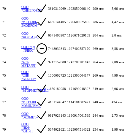
ООО
70
3810310969
1093850006140
290 млн
5,66 млн
"СИНЕГОРЬЕ"
ООО
71
"МЕТАЛЛ-
6686141405
1226600025805
286 млн
4,42 млн
ЭКОПРОМ"
ООО
72
6671406987
1126671020189
284 млн
2,8 млн
"ФОРВАРД"
ООО "КД
73
7448030843
1027402557170
269 млн
3,58 млн
- ПЛЮС"
ООО
74
"АСБ
9717157080
1247700201847
264 млн
2,08 млн
МЕТАЛЛ"
ООО
75
"СПК
1300002723
1221300004177
260 млн
4,98 млн
"ВЕКТОР"
ООО
76
1659182058
1171690048397
249 млн
2,96 млн
"ВТОРМЕТТРЕЙД"
ООО
77
"МЕТАЛЛ
4101144542
1114101002421
248 млн
434 тыс
КОМПЛЕКС"
ООО
78
0917023143
1130917001599
244 млн
2,73 млн
"ЭКОМЕТ+"
ООО
"ПКФ
79
5074021621
1025007514322
234 млн
1,98 млн
"КИТ-П