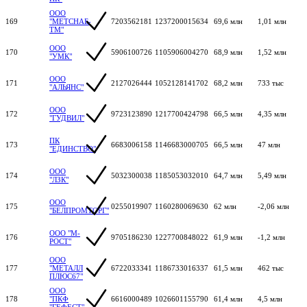
ООО
169
"МЕТСНАБ-
7203562181
1237200015634
69,6 млн
1,01 млн
ТМ"
ООО
170
5906100726
1105906004270
68,9 млн
1,52 млн
"УМК"
ООО
171
2127026444
1052128141702
68,2 млн
733 тыс
"АЛЬЯНС"
ООО
172
9723123890
1217700424798
66,5 млн
4,35 млн
"ГУДВИЛ"
ПК
173
6683006158
1146683000705
66,5 млн
47 млн
"ЕДИНСТВО"
ООО
174
5032300038
1185053032010
64,7 млн
5,49 млн
"ЛЗК"
ООО
175
0255019907
1160280069630
62 млн
-2,06 млн
"БЕЛПРОМТОРГ"
ООО "М-
176
9705186230
1227700848022
61,9 млн
-1,2 млн
РОСТ"
ООО
177
"МЕТАЛЛ
6722033341
1186733016337
61,5 млн
462 тыс
ПЛЮС67"
ООО
178
"ПКФ
6616000489
1026601155790
61,4 млн
4,5 млн
"ГЕФЕСТ"