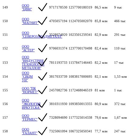
ООО
149
9717178530
1257700180319
86,5 млн
9 тыс
"ЦВМ"
ООО
150
4705057194
1124705002070
85,8 млн
466 тыс
"МАГНИТ"
ООО
151
3528074920
1023501259341
82,9 млн
291 тыс
"СЕВЕРОЗАПАДМЕТАЛЛ"
ООО
152
9706031374
1237700170498
82,4 млн
110 тыс
"АСТЕР"
ООО
"ИНДУСТРИЯ
153
7811193733
1157847146445
82,2 млн
17 тыс
ТЕХНОЛОГИЙ
МЕТАЛЛОВ"
ООО
154
"СВЦМ
3817033739
1083817000695
82,1 млн
1,53 млн
УИ"
ООО "ПК
155
2457082736
1172468046519
81 млн
1 тыс
"НОРМЕТ"
ООО
156
"ЭКОЛОГИЯ
3810311930
1093850013355
80,9 млн
372 тыс
ИРКУТСКА"
ООО
157
7328094690
1177325014338
79,6 млн
1,67 млн
"ГЕРМЕС"
ООО
158
7325061094
1067325050341
77,7 млн
247 тыс
"ГАЛАНТ"