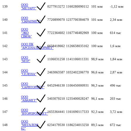
ООО
139
0277913272
1160280090112
101 млн
-1,12 млн
"МЕТАРТ"
ООО
140
7720899070
1237700384679
101 млн
2,34 млн
"СКРАПМЕТ"
ООО
141
"ЭКО
7722364602
1167746482969
100 млн
614 тыс
СВЯЗЬ"
ООО ПК
142
6658418662
1126658035162
100 млн
1,6 млн
"АРСЕНАЛВТОРМЕТ"
ООО
143
1106031258
1141106011331
98,9 млн
1,84 млн
"МТР"
ООО
144
2463063587
1032402206770
96,6 млн
2,87 млн
"СЕЛЕНА"
ООО
145
6452946130
1106450000931
96,3 млн
496 тыс
"САРВТОРМЕТ"
ООО
146
5403079210
1235400028247
96,1 млн
203 тыс
"АВАМЕТ"
ООО
147
1655364441
1161690117533
92,3 млн
3,72 млн
"ВТОРПРОММЕТ"
ООО
148
"МЕГАЛОМ
6234179530
1186234013250
89,5 млн
672 тыс
62"