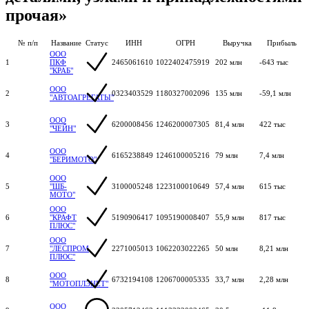
прочая»
№ п/п
Название
Статус
ИНН
ОГРН
Выручка
Прибыль
ООО
1
ПКФ
2465061610
1022402475919
202 млн
-643 тыс
"КРАБ"
ООО
2
0323403529
1180327002096
135 млн
-59,1 млн
"АВТОАГРЕГАТЫ"
ООО
3
6200008456
1246200007305
81,4 млн
422 тыс
"ЧЕЙН"
ООО
4
6165238849
1246100005216
79 млн
7,4 млн
"БЕРИМОТО"
ООО
5
"ШБ-
3100005248
1223100010649
57,4 млн
615 тыс
МОТО"
ООО
6
"КРАФТ
5190906417
1095190008407
55,9 млн
817 тыс
ПЛЮС"
ООО
7
"ЛЕСПРОМ
2271005013
1062203022265
50 млн
8,21 млн
ПЛЮС"
ООО
8
6732194108
1206700005335
33,7 млн
2,28 млн
"МОТОПЛЭНЕТ"
ООО