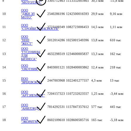
9
3305712463
1113332003465
30,5 млн
-11,8 млн
"МОТОЛЭНД"
ООО
10
"ДЖИ ЭЛ
2540286196
1242500016593
29,9 млн
9,16 млн
МОТО"
ООО
11
2723109349
1082723006453
14,5 млн
1,11 млн
"СТРОЙБЕЗОПАСНОСТЬ"
ООО
12
"НПП
5012014286
1025001549396
13,8 млн
610 тыс
"ЖЕСТ"
ООО
"ГУСЕНИЦЫ
13
4632298519
1234600005837
13,3 млн
162 тыс
ДЛЯ
БИЗНЕСА"
ООО
14
8403001121
1028400003862
12,4 млн
218 тыс
"ОХОТНИК"
ПОО
15
2447003968
1022401277557
4,3 млн
13 тыс
"ЯРЦЕВСКОЕ"
ООО
16
7204157323
1107232023557
1,25 млн
-3,44 млн
"АРТЭЛЕМЕНТ"
ООО
17
7814292531
1157847357612
577 тыс
445 тыс
"АНИЛЭНД"
ООО
18
8602109610
1028600585716
165 тыс
-5,18 млн
"ЭКОРИТМ"