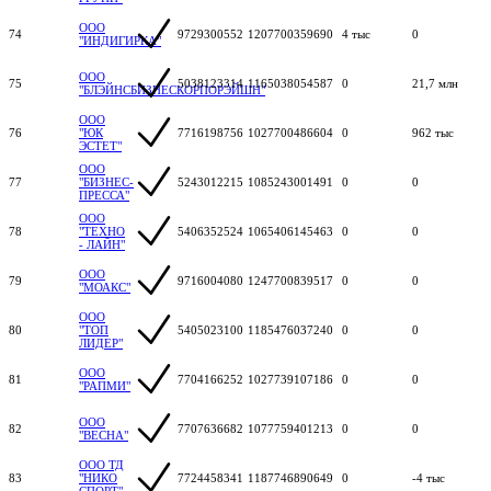
ООО
74
9729300552
1207700359690
4 тыс
0
"ИНДИГИРКА"
ООО
75
5038123314
1165038054587
0
21,7 млн
"БЛЭЙНСБИЗНЕСКОРПОРЭЙШН"
ООО
76
"ЮК
7716198756
1027700486604
0
962 тыс
ЭСТЕТ"
ООО
77
"БИЗНЕС-
5243012215
1085243001491
0
0
ПРЕССА"
ООО
78
"ТЕХНО
5406352524
1065406145463
0
0
- ЛАЙН"
ООО
79
9716004080
1247700839517
0
0
"МОАКС"
ООО
80
"ТОП
5405023100
1185476037240
0
0
ЛИДЕР"
ООО
81
7704166252
1027739107186
0
0
"РАПМИ"
ООО
82
7707636682
1077759401213
0
0
"ВЕСНА"
ООО ТД
83
"НИКО
7724458341
1187746890649
0
-4 тыс
СПОРТ"