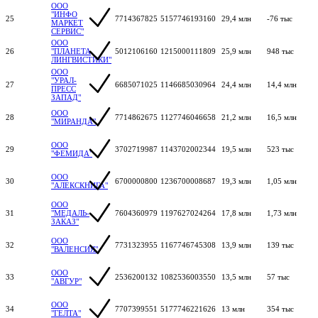
ООО
"ИНФО
25
7714367825
5157746193160
29,4 млн
-76 тыс
МАРКЕТ
СЕРВИС"
ООО
26
"ПЛАНЕТА
5012106160
1215000111809
25,9 млн
948 тыс
ЛИНГВИСТИКИ"
ООО
"УРАЛ-
27
6685071025
1146685030964
24,4 млн
14,4 млн
ПРЕСС
ЗАПАД"
ООО
28
7714862675
1127746046658
21,2 млн
16,5 млн
"МИРАНДА"
ООО
29
3702719987
1143702002344
19,5 млн
523 тыс
"ФЕМИДА"
ООО
30
6700000800
1236700008687
19,3 млн
1,05 млн
"АЛЕКСКНИГА"
ООО
31
"МЕДАЛЬ-
7604360979
1197627024264
17,8 млн
1,73 млн
ЗАКАЗ"
ООО
32
7731323955
1167746745308
13,9 млн
139 тыс
"ВАЛЕНСИЯ"
ООО
33
2536200132
1082536003550
13,5 млн
57 тыс
"АВГУР"
ООО
34
7707399551
5177746221626
13 млн
354 тыс
"ГЕЛТА"