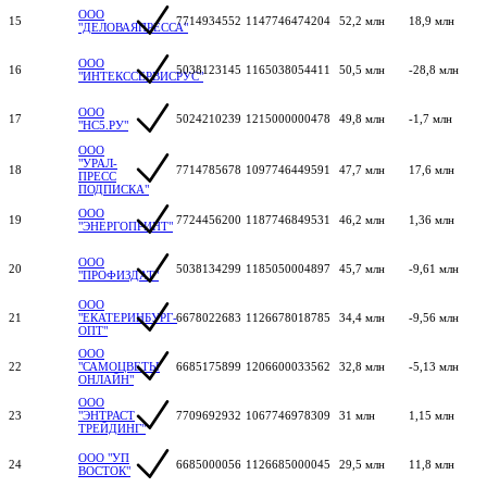
ООО
15
7714934552
1147746474204
52,2 млн
18,9 млн
"ДЕЛОВАЯПРЕССА"
ООО
16
5038123145
1165038054411
50,5 млн
-28,8 млн
"ИНТЕКССЕРВИСРУС"
ООО
17
5024210239
1215000000478
49,8 млн
-1,7 млн
"НС5.РУ"
ООО
"УРАЛ-
18
7714785678
1097746449591
47,7 млн
17,6 млн
ПРЕСС
ПОДПИСКА"
ООО
19
7724456200
1187746849531
46,2 млн
1,36 млн
"ЭНЕРГОПРИНТ"
ООО
20
5038134299
1185050004897
45,7 млн
-9,61 млн
"ПРОФИЗДАТ"
ООО
21
"ЕКАТЕРИНБУРГ-
6678022683
1126678018785
34,4 млн
-9,56 млн
ОПТ"
ООО
22
"САМОЦВЕТЫ
6685175899
1206600033562
32,8 млн
-5,13 млн
ОНЛАЙН"
ООО
23
"ЭНТРАСТ
7709692932
1067746978309
31 млн
1,15 млн
ТРЕЙДИНГ"
ООО "УП
24
6685000056
1126685000045
29,5 млн
11,8 млн
ВОСТОК"