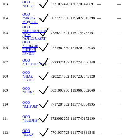
ООО
103
9731072470
1207700426691
—
—
"И.С.И"
ООО
104
"МАЯК-
5027278330
1195027015798
—
—
МОДЕЛС"
ООО
"ЮВЕЛИРНЫЙ
105
7730210324
1167746752161
—
—
ДОМ
"АРИСТОКРАТ"
ООО
"ОНЛАЙН
106
0274962850
1210200002055
—
—
РИТЕЙЛ
ГРУПП"
ООО
107
7723374177
1157746056148
—
—
"СОЮЗПЕЧАТЬ"
ООО
108
"ЗНАК
7202214632
1107232045128
—
—
ГРУПП"
ООО
109
3631006930
1193668002660
—
—
"НИВА"
ООО
110
7717284662
1157746304935
—
—
"ЮПРОМ"
ООО
111
9723082259
1197746172150
—
—
"ФЕНРИР"
ООО
112
7701937725
1117746881548
—
—
"ПЕКЭ"