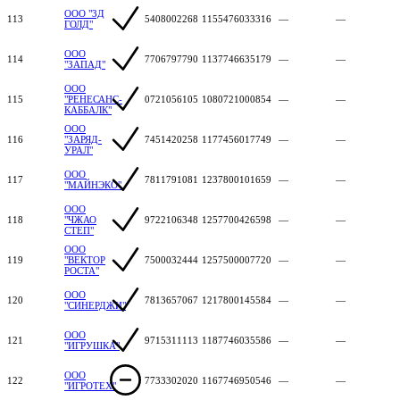
ООО "3Д
113
5408002268
1155476033316
—
—
ГОЛД"
ООО
114
7706797790
1137746635179
—
—
"ЗАПАД"
ООО
115
"РЕНЕСАНС-
0721056105
1080721000854
—
—
КАББАЛК"
ООО
116
"ЗАРЯД-
7451420258
1177456017749
—
—
УРАЛ"
ООО
117
7811791081
1237800101659
—
—
"МАЙНЭКО"
ООО
118
"ЧЖАО
9722106348
1257700426598
—
—
СТЕП"
ООО
119
"ВЕКТОР
7500032444
1257500007720
—
—
РОСТА"
ООО
120
7813657067
1217800145584
—
—
"СИНЕРДЖИ"
ООО
121
9715311113
1187746035586
—
—
"ИГРУШКА"
ООО
122
7733302020
1167746950546
—
—
"ИГРОТЕХ"