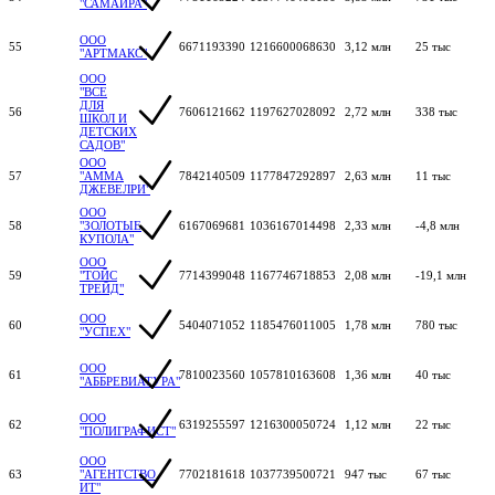
"САМАЙРА"
ООО
55
6671193390
1216600068630
3,12 млн
25 тыс
"АРТМАКС"
ООО
"ВСЕ
ДЛЯ
56
7606121662
1197627028092
2,72 млн
338 тыс
ШКОЛ И
ДЕТСКИХ
САДОВ"
ООО
57
"АММА
7842140509
1177847292897
2,63 млн
11 тыс
ДЖЕВЕЛРИ"
ООО
58
"ЗОЛОТЫЕ
6167069681
1036167014498
2,33 млн
-4,8 млн
КУПОЛА"
ООО
59
"ТОЙС
7714399048
1167746718853
2,08 млн
-19,1 млн
ТРЕЙД"
ООО
60
5404071052
1185476011005
1,78 млн
780 тыс
"УСПЕХ"
ООО
61
7810023560
1057810163608
1,36 млн
40 тыс
"АББРЕВИАТУРА"
ООО
62
6319255597
1216300050724
1,12 млн
22 тыс
"ПОЛИГРАФИСТ"
ООО
63
"АГЕНТСТВО
7702181618
1037739500721
947 тыс
67 тыс
ИТ"