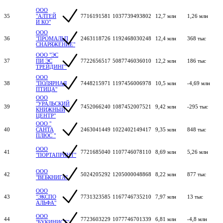
ООО
35
"АЛТЕЙ
7716191581
1037739493802
12,7 млн
1,26 млн
И КО"
ООО
36
"ПРОМАЛЬП
2463118726
1192468030248
12,4 млн
368 тыс
СНАРЯЖЕНИЕ"
ООО "ЭС
37
ПИ ЭС
7722656517
5087746036010
12,2 млн
186 тыс
ТРЕЙДИНГ"
ООО
38
"ПОЛЯРНАЯ
7448215971
1197456006978
10,5 млн
-4,69 млн
ПТИЦА"
ООО
"УРАЛЬСКИЙ
39
7452066240
1087452007521
9,42 млн
-295 тыс
КНИЖНЫЙ
ЦЕНТР"
ООО "
40
САНТА
2463041449
1022402149417
9,35 млн
848 тыс
ПЛЮС "
ООО
41
7721685040
1107746078110
8,69 млн
5,26 млн
"ПОРТАПРИНТ"
ООО
42
5024205292
1205000048868
8,22 млн
877 тыс
"ВЕБКНИГА"
ООО
43
"ЭКСПО
7731323585
1167746735210
7,97 млн
13 тыс
АЛЬФА"
ООО
44
7723603229
1077746701339
6,81 млн
-4,8 млн
"БУКИНИСТ"