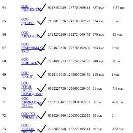
ООО
64
9715452989
1237700399914
837 тыс
-8,57 млн
"ЛЕГИОНЕР"
ООО
65
2100015526
1242100002572
824 тыс
9 тыс
"ДОБРО"
ООО
66
2724232289
1192724000479
575 тыс
-13 тыс
"ОНТАРИО"
ООО
67
"ЛАЙОНМАКС-
7704670318
1077763462699
563 тыс
2 тыс
РУС"
ООО
68
7704603713
1067746714507
248 тыс
68 тыс
"КНИГАРЬ"
ООО
69
5012113015
1245000036489
115 тыс
1 тыс
"БЮДД"
ООО
"УРАЛ-
70
6685227730
1256600029400
81 тыс
-7,6 млн
ПРЕСС
ПЕРИОДИКА"
ООО
71
"ПРИКАМЬЕ-
1831138401
1091831007201
56 тыс
-456 тыс
ПРЕСС"
ООО "КО
72
6316264360
1206300022059
39 тыс
0
"УЧЕБНИК"
ООО
73
"РИТЕЙЛ
2222853758
1162225105514
30 тыс
-188 тыс
ГРУПП"