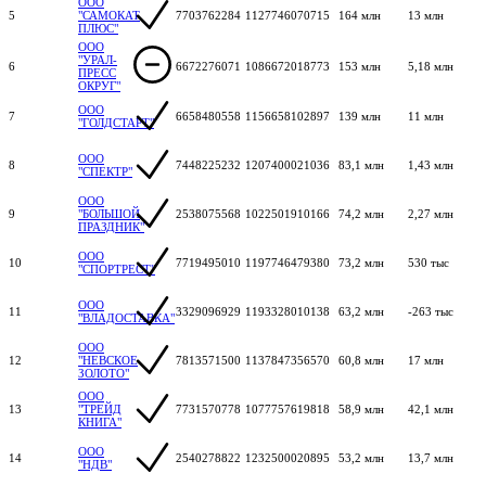
ООО
5
"САМОКАТ
7703762284
1127746070715
164 млн
13 млн
ПЛЮС"
ООО
"УРАЛ-
6
6672276071
1086672018773
153 млн
5,18 млн
ПРЕСС
ОКРУГ"
ООО
7
6658480558
1156658102897
139 млн
11 млн
"ГОЛДСТАРТ"
ООО
8
7448225232
1207400021036
83,1 млн
1,43 млн
"СПЕКТР"
ООО
9
"БОЛЬШОЙ
2538075568
1022501910166
74,2 млн
2,27 млн
ПРАЗДНИК"
ООО
10
7719495010
1197746479380
73,2 млн
530 тыс
"СПОРТРЕСТ"
ООО
11
3329096929
1193328010138
63,2 млн
-263 тыс
"ВЛАДОСТАВКА"
ООО
12
"НЕВСКОЕ
7813571500
1137847356570
60,8 млн
17 млн
ЗОЛОТО"
ООО
13
"ТРЕЙД
7731570778
1077757619818
58,9 млн
42,1 млн
КНИГА"
ООО
14
2540278822
1232500020895
53,2 млн
13,7 млн
"НДВ"