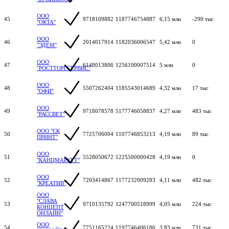
ООО
45
9718109882
1187746754887
6,15 млн
-290 тыс
"ОКТА"
ООО
46
2014017914
1182036006547
5,42 млн
0
"ЭДЕМ"
ООО
47
6148013806
1256100007514
5 млн
0
"РОСТТОРГСЕРВИС"
ООО
48
5507262404
1185543014689
4,32 млн
17 тыс
"ОФИ"
ООО
49
9718078578
5177746058837
4,27 млн
483 тыс
"РАССВЕТ"
ООО "СК
50
7725706004
1107746853213
4,19 млн
89 тыс
ПРИНТ"
ООО
51
5528050672
1225500000428
4,19 млн
0
"КАНЦМАРКЕТ"
ООО
52
7203414867
1177232009283
4,11 млн
482 тыс
"КРЕАТИВ"
ООО
"СЛАВА
53
9710135792
1247700518999
4,05 млн
224 тыс
КОНЦЕПТ
ОНЛАЙН"
ООО
54
7751165224
1197746406186
3,83 млн
731 тыс