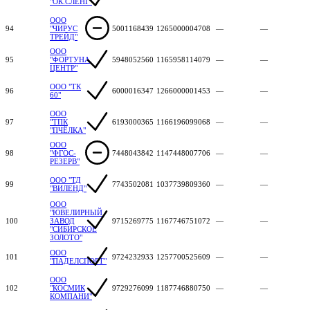
"ОК.СЛЕНГ"
ООО
94
"ЧИРУС
5001168439
1265000004708
—
—
ТРЕЙД"
ООО
95
"ФОРТУНА.
5948052560
1165958114079
—
—
ЦЕНТР"
ООО "ТК
96
6000016347
1266000001453
—
—
60"
ООО
97
"ТПК
6193000365
1166196099068
—
—
"ПЧЁЛКА"
ООО
98
"ФГОС-
7448043842
1147448007706
—
—
РЕЗЕРВ"
ООО "ТД
99
7743502081
1037739809360
—
—
"ВИЛЕНД"
ООО
"ЮВЕЛИРНЫЙ
100
ЗАВОД
9715269775
1167746751072
—
—
"СИБИРСКОЕ
ЗОЛОТО"
ООО
101
9724232933
1257700525609
—
—
"ПАДЕЛСПОРТ"
ООО
102
"КОСМИК
9729276099
1187746880750
—
—
КОМПАНИ"