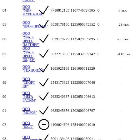
ООО
84
"МИР
7718812153
1107746527305
0
-7 тыс
ЖУРНАЛОВ"
ООО
85
5038176130
1235000043552
0
-29 тыс
"ПРОФПРЕССА"
ООО
"УРАЛ-
86
5029179279
1135029009895
0
-56 тыс
ПРЕСС
ПАРТНЕР"
ООО
"УРАЛ-
87
5032213956
1155032009142
0
-118 тыс
ПРЕСС
ЛИДЕР"
ООО
88
1685025189
1261600011320
—
—
"ТЕХНОПЭЙ"
ООО
89
"СПОРТ
2543173923
1232500007046
—
—
ДВ"
ООО
90
"МЕГА
2635240337
1192651006613
—
—
БАСЫМ"
ООО
91
2635245656
1202600006707
—
—
"МОРОЗ"
ООО
92
4400024606
1254400001910
—
—
"ЮСЛ"
ООО
93
5001139406
1215000050011
—
—