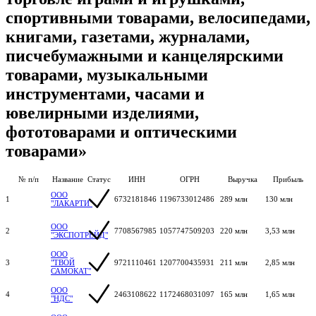
спортивными товарами, велосипедами,
книгами, газетами, журналами,
писчебумажными и канцелярскими
товарами, музыкальными
инструментами, часами и
ювелирными изделиями,
фототоварами и оптическими
товарами»
№ п/п
Название
Статус
ИНН
ОГРН
Выручка
Прибыль
ООО
1
6732181846
1196733012486
289 млн
130 млн
"ЛАКАРТИ"
ООО
2
7708567985
1057747509203
220 млн
3,53 млн
"ЭКСПОТРЕЙД"
ООО
3
"ТВОЙ
9721110461
1207700435931
211 млн
2,85 млн
САМОКАТ"
ООО
4
2463108622
1172468031097
165 млн
1,65 млн
"НДС"