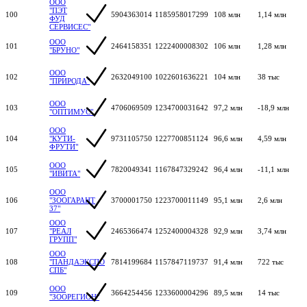
ООО
"ПЭТ
100
5904363014
1185958017299
108 млн
1,14 млн
ФУД
СЕРВИСЕС"
ООО
101
2464158351
1222400008302
106 млн
1,28 млн
"БРУНО"
ООО
102
2632049100
1022601636221
104 млн
38 тыс
"ПРИРОДА"
ООО
103
4706069509
1234700031642
97,2 млн
-18,9 млн
"ОПТИМУС"
ООО
104
"КУТИ-
9731105750
1227700851124
96,6 млн
4,59 млн
ФРУТИ"
ООО
105
7820049341
1167847329242
96,4 млн
-11,1 млн
"ИВИТА"
ООО
106
"ЗООГАРАНТ
3700001750
1223700011149
95,1 млн
2,6 млн
37"
ООО
107
"РЕАЛ
2465366474
1252400004328
92,9 млн
3,74 млн
ГРУПП"
ООО
108
"ПАНДАЭКСПО
7814199684
1157847119737
91,4 млн
722 тыс
СПБ"
ООО
109
3664254456
1233600004296
89,5 млн
14 тыс
"ЗООРЕГИОН"