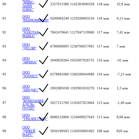
"МИКС-
90
2327013386
1142363000328
118 млн
32,8 млн
ЛАЙН
ПЛЮС"
ООО
91
9200004249
1219200003516
118 млн
9,15 млн
"РАЦИОНКРЫМ"
ООО
92
"ЗОЛОТАЯ
7842470641
1127847119960
117 млн
7,42 млн
РЫБКА"
ООО
93
6700009095
1236700017091
117 млн
7 млн
"ДЕСЛИ"
ООО
94
5040059264
1035007926755
116 млн
-41 млн
"АФИНА"
ООО
95
0278961060
1200200044989
116 млн
-7,21 млн
"ЗООПЕТ"
ООО
96
2902085038
1182901010270
114 млн
1,3 млн
"АРАДИС"
ООО
"КОМПАНИЯ
97
5027212700
1145027013064
113 млн
-1,49 млн
АДЕЛЬ-
ГРУПП"
ООО
98
6686132866
1216600027643
111 млн
8,68 млн
"УРАЛПЕТФУД"
ООО
99
"ДИКЕЙ
5050109563
1145050001062
108 млн
820 тыс
МАРТ"