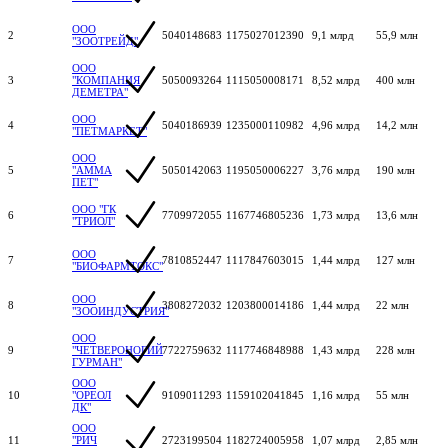
ООО
2
5040148683
1175027012390
9,1 млрд
55,9 млн
"ЗООТРЕЙД"
ООО
3
"КОМПАНИЯ
5050093264
1115050008171
8,52 млрд
400 млн
ДЕМЕТРА"
ООО
4
5040186939
1235000110982
4,96 млрд
14,2 млн
"ПЕТМАРКЕТ"
ООО
5
"АММА
5050142063
1195050006227
3,76 млрд
190 млн
ПЕТ"
ООО "ГК
6
7709972055
1167746805236
1,73 млрд
13,6 млн
"ТРИОЛ"
ООО
7
7810852447
1117847603015
1,44 млрд
127 млн
"БИОФАРМТОКС"
ООО
8
3808272032
1203800014186
1,44 млрд
22 млн
"ЗООИНДУСТРИЯ"
ООО
9
"ЧЕТВЕРОНОГИЙ
7722759632
1117746848988
1,43 млрд
228 млн
ГУРМАН"
ООО
10
"ОРЕОЛ
9109011293
1159102041845
1,16 млрд
55 млн
ДК"
ООО
11
"РИЧ
2723199504
1182724005958
1,07 млрд
2,85 млн