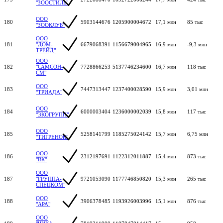
"ЗООСТИЛЬ"
ООО
180
5903144676
1205900004672
17,1 млн
85 тыс
"ЗООКЛУБ"
ООО
181
"ДОМ-
6679068391
1156679004965
16,9 млн
-9,3 млн
ТРЕЙД"
ООО
182
"САМСОН-
7728866253
5137746234600
16,7 млн
118 тыс
СМ"
ООО
183
7447313447
1237400028590
15,9 млн
3,01 млн
"ТРИАДА"
ООО
184
6000003404
1236000002039
15,8 млн
117 тыс
"ЭКОГРУПП"
ООО
185
5258141799
1185275024142
15,7 млн
6,75 млн
"ТИГРЕНОК"
ООО
186
2312197691
1122312011887
15,4 млн
873 тыс
"ВК"
ООО
187
"ГРУППА-
9721053090
1177746850820
15,3 млн
265 тыс
СПЕЦКОМ"
ООО
188
3906378485
1193926003996
15,1 млн
876 тыс
"АРА"
ООО