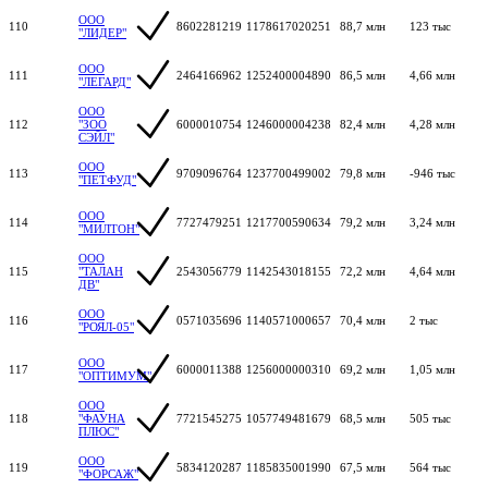
ООО
110
8602281219
1178617020251
88,7 млн
123 тыс
"ЛИДЕР"
ООО
111
2464166962
1252400004890
86,5 млн
4,66 млн
"ЛЕГАРД"
ООО
112
"ЗОО
6000010754
1246000004238
82,4 млн
4,28 млн
СЭЙЛ"
ООО
113
9709096764
1237700499002
79,8 млн
-946 тыс
"ПЕТФУД"
ООО
114
7727479251
1217700590634
79,2 млн
3,24 млн
"МИЛТОН"
ООО
115
"ТАЛАН
2543056779
1142543018155
72,2 млн
4,64 млн
ДВ"
ООО
116
0571035696
1140571000657
70,4 млн
2 тыс
"РОЯЛ-05"
ООО
117
6000011388
1256000000310
69,2 млн
1,05 млн
"ОПТИМУМ"
ООО
118
"ФАУНА
7721545275
1057749481679
68,5 млн
505 тыс
ПЛЮС"
ООО
119
5834120287
1185835001990
67,5 млн
564 тыс
"ФОРСАЖ"