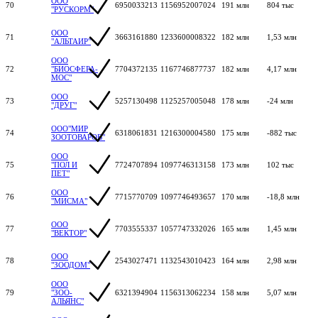
ООО
70
6950033213
1156952007024
191 млн
804 тыс
"РУСКОРМ"
ООО
71
3663161880
1233600008322
182 млн
1,53 млн
"АЛЬТАИР"
ООО
72
"БИОСФЕРА-
7704372135
1167746877737
182 млн
4,17 млн
МОС"
ООО
73
5257130498
1125257005048
178 млн
-24 млн
"ДРУГ"
ООО"МИР
74
6318061831
1216300004580
175 млн
-882 тыс
ЗООТОВАРОВ"
ООО
75
"ПОЛ И
7724707894
1097746313158
173 млн
102 тыс
ПЕТ"
ООО
76
7715770709
1097746493657
170 млн
-18,8 млн
"МИСМА"
ООО
77
7703555337
1057747332026
165 млн
1,45 млн
"ВЕКТОР"
ООО
78
2543027471
1132543010423
164 млн
2,98 млн
"ЗООДОМ"
ООО
79
"ЗОО-
6321394904
1156313062234
158 млн
5,07 млн
АЛЬЯНС"