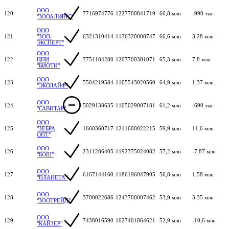
ООО
120
7716974776
1227700841719
66,8 млн
-990 тыс
"ЗООАЛЬЯНС"
ООО
121
"ЗОО-
6321310414
1136320008747
66,6 млн
3,28 млн
ЭКСПЕРТ"
ООО
122
ЦНИ
7751184280
1207700301071
65,3 млн
7,8 млн
"БИОТИ"
ООО
123
5504219584
1105543020560
64,9 млн
1,37 млн
"ЭКОЛАЙФ"
ООО
124
5029138635
1105029007181
61,2 млн
-690 тыс
"САВИТАР"
ООО
125
"ЗЕБРА
1660360717
1211600022215
59,9 млн
11,6 млн
ОПТ"
ООО
126
2311286405
1192375024082
57,2 млн
-7,87 млн
"БОШ"
ООО
127
6167144160
1186196047905
56,8 млн
1,58 млн
"ПЛАНЕТА"
ООО
128
3700022686
1243700007462
53,9 млн
3,35 млн
"ЗООТРЕЙД"
ООО
129
7438016590
1027401864621
52,9 млн
-10,6 млн
"КАЙЗЕР"