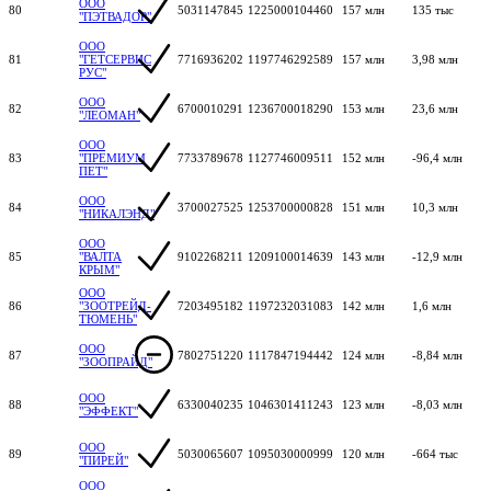
ООО
80
5031147845
1225000104460
157 млн
135 тыс
"ПЭТВАДОР"
ООО
81
"ГЕТСЕРВИС
7716936202
1197746292589
157 млн
3,98 млн
РУС"
ООО
82
6700010291
1236700018290
153 млн
23,6 млн
"ЛЕОМАН"
ООО
83
"ПРЕМИУМ
7733789678
1127746009511
152 млн
-96,4 млн
ПЕТ"
ООО
84
3700027525
1253700000828
151 млн
10,3 млн
"НИКАЛЭНД"
ООО
85
"ВАЛТА
9102268211
1209100014639
143 млн
-12,9 млн
КРЫМ"
ООО
86
"ЗООТРЕЙД-
7203495182
1197232031083
142 млн
1,6 млн
ТЮМЕНЬ"
ООО
87
7802751220
1117847194442
124 млн
-8,84 млн
"ЗООПРАЙД"
ООО
88
6330040235
1046301411243
123 млн
-8,03 млн
"ЭФФЕКТ"
ООО
89
5030065607
1095030000999
120 млн
-664 тыс
"ПИРЕЙ"
ООО