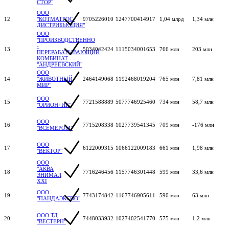
СТОР"
ООО
12
"КОТМАТРОС-
9705226010
1247700414917
1,04 млрд
1,34 млн
ДИСТРИБЬЮЦИЯ"
ООО
"ПРОИЗВОДСТВЕННО
-
13
5034042424
1115034001653
766 млн
203 млн
ПЕРЕРАБАТЫВАЮЩИЙ
КОМБИНАТ
"АНДРЕЕВСКИЙ"
ООО
14
"ЖИВОТНЫЙ
2464149068
1192468019204
765 млн
7,81 млн
МИР"
ООО
15
7721588889
5077746925460
734 млн
58,7 млн
"ОРИОН+ИК"
ООО
16
7715208338
1027739541345
709 млн
-176 млн
"ВСЕМЕРОМ"
ООО
17
6122009315
1066122009183
661 млн
1,98 млн
"ВЕКТОР"
ООО
"АКВА
18
7716246456
1157746301448
599 млн
33,6 млн
ЭНИМАЛ
XXI
ООО
19
7743174842
1167746905611
590 млн
63 млн
"ПАНДАЭКСПО"
ООО ТД
20
7448033932
1027402541770
575 млн
1,2 млн
"ВЕСТЕРН"