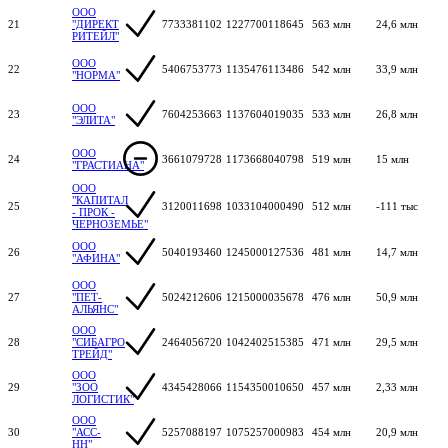
ООО
21
"ДИРЕКТ
7733381102
1227700118645
563 млн
24,6 млн
РИТЕЙЛ"
ООО
22
5406753773
1135476113486
542 млн
33,9 млн
"НОРМА"
ООО
23
7604253663
1137604019035
533 млн
26,8 млн
"ЭЛИТА"
ООО
24
3661079728
1173668040798
519 млн
15 млн
"ГРАСТИАНА"
ООО
"КАПИТАЛ
25
3120011698
1033104000490
512 млн
-111 тыс
- ПРОК -
ЧЕРНОЗЕМЬЕ"
ООО
26
5040193460
1245000127536
481 млн
14,7 млн
"АФИНА"
ООО
27
"ПЕТ-
5024212606
1215000035678
476 млн
50,9 млн
АЛЬЯНС"
ООО
28
"СИБАГРО
2464056720
1042402515385
471 млн
29,5 млн
ТРЕЙД"
ООО
29
"ЗОО
4345428066
1154350010650
457 млн
2,33 млн
ЛОГИСТИК"
ООО
30
"АСС-
5257088197
1075257000983
454 млн
20,9 млн
НН"