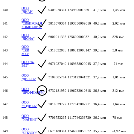
ООО
140
9309028304
1249300016591
41,9 млн
1,45 млн
"ДИАР"
ООО
141
"СИБИРСКАЯ
3810079364
1193850009616
40,8 млн
2,02 млн
КОМПАНИЯ"
ООО
142
6000011395
1256000000321
40,2 млн
828 тыс
"ДЮНА"
ООО
143
"СКВ
6318032005
1186313000147
39,5 млн
3,8 млн
ЗОО"
ООО "А-
144
6671037049
1169658029045
37,9 млн
-71 тыс
ВЕТ"
ООО
145
3109005764
1173123041321
37,2 млн
1,01 млн
"ДЕЛЬТА"
ООО
146
6732181959
1196733012618
36,8 млн
312 тыс
"ПРОФИКОРМ"
ООО
147
7816629727
1177847007711
36,4 млн
1,64 млн
"ЗОДИАК"
ООО
148
7706753295
1117746238720
36,2 млн
78 тыс
"МАГНИТ"
ООО
149
6679180361
1246600058572
35,2 млн
-1,92 млн
"ЕТКЗОО"