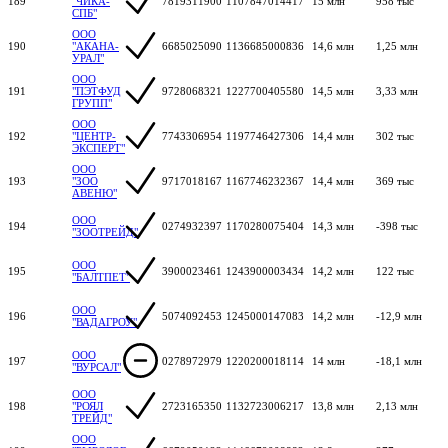
189
"ЧИКА-
7819311900
1107847014417
15 млн
958 тыс
СПБ"
ООО
190
"АКАНА-
6685025090
1136685000836
14,6 млн
1,25 млн
УРАЛ"
ООО
191
"ПЭТФУД
9728068321
1227700405580
14,5 млн
3,33 млн
ГРУПП"
ООО
192
"ЦЕНТР-
7743306954
1197746427306
14,4 млн
302 тыс
ЭКСПЕРТ"
ООО
193
"ЗОО
9717018167
1167746232367
14,4 млн
369 тыс
АВЕНЮ"
ООО
194
0274932397
1170280075404
14,3 млн
-398 тыс
"ЗООТРЕЙД"
ООО
195
3900023461
1243900003434
14,2 млн
122 тыс
"БАЛТПЕТ"
ООО
196
5074092453
1245000147083
14,2 млн
-12,9 млн
"ВАДАГРОУ"
ООО
197
0278972979
1220200018114
14 млн
-18,1 млн
"ВУРСАЛ"
ООО
198
"РОЯЛ
2723165350
1132723006217
13,8 млн
2,13 млн
ТРЕЙД"
ООО