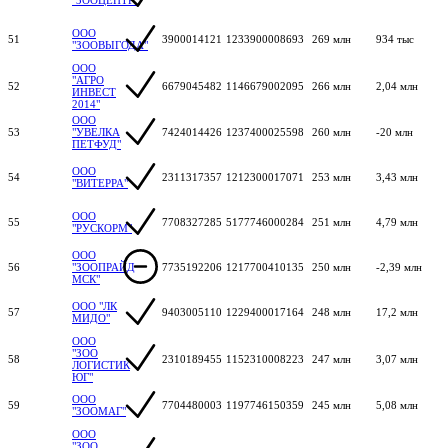
ООО
51
3900014121
1233900008693
269 млн
934 тыс
"ЗООВЫГОДА"
ООО
"АГРО
52
6679045482
1146679002095
266 млн
2,04 млн
ИНВЕСТ
2014"
ООО
53
"УВЕЛКА
7424014426
1237400025598
260 млн
-20 млн
ПЕТФУД"
ООО
54
2311317357
1212300017071
253 млн
3,43 млн
"ВИТЕРРА"
ООО
55
7708327285
5177746000284
251 млн
4,79 млн
"РУСКОРМ"
ООО
56
"ЗООПРАЙД
7735192206
1217700410135
250 млн
-2,39 млн
МСК"
ООО "ЛК
57
9403005110
1229400017164
248 млн
17,2 млн
МИДО"
ООО
"ЗОО
58
2310189455
1152310008223
247 млн
3,07 млн
ЛОГИСТИК
ЮГ"
ООО
59
7704480003
1197746150359
245 млн
5,08 млн
"ЗООМАГ"
ООО
"ЗОО