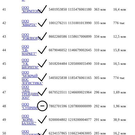
ООО
41
5401953850
1155476061180
363 млн
16,4 млн
"КОРМТОРГ"
ООО
42
1001276211
1131001013990
335 млн
776 тыс
"КВАРТА"
ООО
43
8602260586
1158617006899
334 млн
12,5 млн
"РОЯЛНОРД"
ООО
44
"СВ-
6679046052
1146679002645
310 млн
15,8 млн
МАРКЕТ"
ООО
45
"У.К.
5018204484
1205000055490
310 млн
16,5 млн
БИОРИТМ"
ООО
"МОКРЫЙ
46
5405025838
1185476061165
305 млн
774 тыс
НОС
ЛОГИСТИКА"
ООО
"ОПТ
47
6670523511
1246600021964
296 млн
1,69 млн
ТРЕЙДИНГ
ЗОО"
ООО
48
7802701596
1207800000099
292 млн
1,96 млн
"СУПРИМ"
ООО
49
"КОРМ-
9200004802
1219200004077
291 млн
38,9 млн
БАЛАНС"
ООО
50
6234157865
1166234063005
285 млн
16,2 млн
"ЗООЦЕНТР"