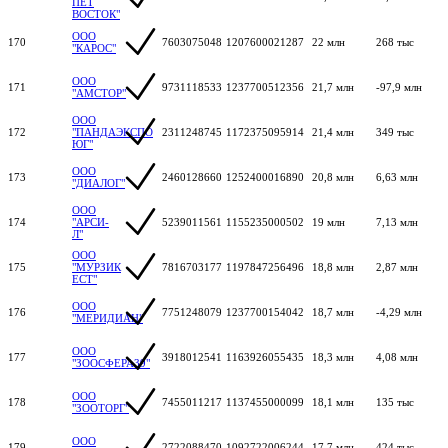
ПЕТ
ВОСТОК"
ООО
170
7603075048
1207600021287
22 млн
268 тыс
"КАРОС"
ООО
171
9731118533
1237700512356
21,7 млн
-97,9 млн
"АМСТОР"
ООО
172
"ПАНДАЭКСПО
2311248745
1172375095914
21,4 млн
349 тыс
ЮГ"
ООО
173
2460128660
1252400016890
20,8 млн
6,63 млн
"ДИАЛОГ"
ООО
174
"АРСИ-
5239011561
1155235000502
19 млн
7,13 млн
Л"
ООО
175
"МУРЗИК
7816703177
1197847256496
18,8 млн
2,87 млн
ЕСТ"
ООО
176
7751248079
1237700154042
18,7 млн
-4,29 млн
"МЕРИДИАН"
ООО
177
3918012541
1163926055435
18,3 млн
4,08 млн
"ЗООСФЕРА39"
ООО
178
7455011217
1137455000099
18,1 млн
135 тыс
"ЗООТОРГ"
ООО
179
2722088470
1092722006244
17,7 млн
424 тыс