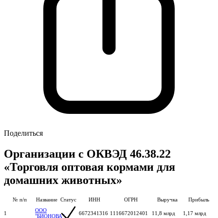
Поделиться
Организации с ОКВЭД 46.38.22
«Торговля оптовая кормами для
домашних животных»
№ п/п
Название
Статус
ИНН
ОГРН
Выручка
Прибыль
ООО
1
6672341316
1116672012401
11,8 млрд
1,17 млрд
"БИОНОВА"