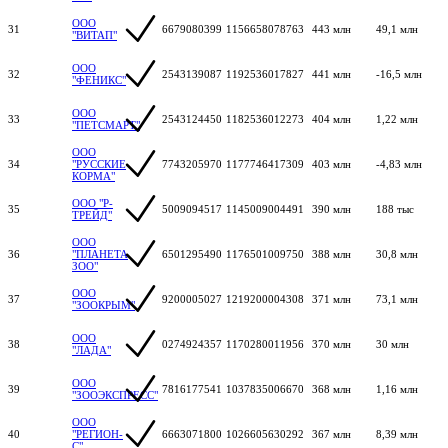
ООО
31
6679080399
1156658078763
443 млн
49,1 млн
"ВИТАП"
ООО
32
2543139087
1192536017827
441 млн
-16,5 млн
"ФЕНИКС"
ООО
33
2543124450
1182536012273
404 млн
1,22 млн
"ПЕТСМАРТ"
ООО
34
"РУССКИЕ
7743205970
1177746417309
403 млн
-4,83 млн
КОРМА"
ООО "Р-
35
5009094517
1145009004491
390 млн
188 тыс
ТРЕЙД"
ООО
36
"ПЛАНЕТА
6501295490
1176501009750
388 млн
30,8 млн
ЗОО"
ООО
37
9200005027
1219200004308
371 млн
73,1 млн
"ЗООКРЫМ"
ООО
38
0274924357
1170280011956
370 млн
30 млн
"ЛАДА"
ООО
39
7816177541
1037835006670
368 млн
1,16 млн
"ЗООЭКСПРЕСС"
ООО
40
"РЕГИОН-
6663071800
1026605630292
367 млн
8,39 млн
С"