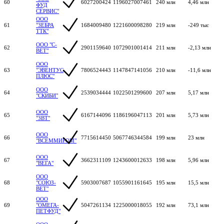
60
6027200424
1196027007461
240 млн
4,46 млн
ФУД
СЕРВИС"
ООО
61
"ЗЕБРА
1684009480
1221600098280
219 млн
-249 тыс
ТТК"
ООО "С-
62
2901159640
1072901001414
211 млн
-2,13 млн
ВЕТ"
ООО
63
"ЭВЕНТУС
7806524443
1147847141056
210 млн
-11,6 млн
ПЛЮС"
ООО
64
2539034444
1022501299600
207 млн
5,17 млн
"СКИБИ"
ООО
65
6167144096
1186196047113
201 млн
5,73 млн
"ЗВТ"
ООО
66
7715614450
5067746344584
199 млн
23 млн
"ВСЕММИРОМ"
ООО
67
3662311109
1243600012633
198 млн
5,96 млн
"ВЕГА"
ООО
68
"СОЮЗ-
5903007687
1055901161645
195 млн
15,5 млн
ВЕТ"
ООО
69
"ОМЕГА-
5047261134
1225000018055
192 млн
73,1 млн
ПЕТФУД"