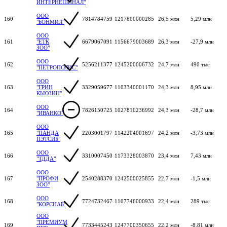
ИНТЕРНЕШИНАЛ"
ООО
160
7814784759
1217800000285
26,5 млн
5,29 млн
"БОНМИЛ"
ООО
161
"ЕТК
6679067091
1156679003689
26,3 млн
-27,9 млн
ЗОО"
ООО
162
5256211377
1245200006732
24,7 млн
490 тыс
"ПЕТРОПОЛИС"
ООО
163
"ГРИН
3329059677
1103340001170
24,3 млн
8,95 млн
КЬЮЗИН"
ООО
164
7826150725
1027810236992
24,3 млн
-28,7 млн
"ИВАНКО"
ООО
165
"ПАНДА
2203001797
1142204001697
24,2 млн
-3,73 млн
ПЭТСИБ"
ООО
166
3310007450
1173328003870
23,4 млн
7,43 млн
"ТДДА"
ООО
167
"ПРОФИ
2540288370
1242500025855
22,7 млн
-1,5 млн
ЗОО"
ООО
168
7724732467
1107746000933
22,4 млн
289 тыс
"КОРСНАБ"
ООО
"ПРЕМИУМ
169
7733445243
1247700350655
22,2 млн
-8,81 млн