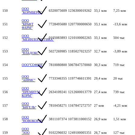
ООО
150
6320075609
1236300019262
33,1 млн
7,25 млн
"КОРМБЕРИ"
ООО
151
"КРАФТ
7728495680
1207700000650
33,1 млн
-13,6 млн
ФАРМ"
ООО
152
0105083893
1210100002265
33,1 млн
504 тыс
"МЕЙНЛОГИСТИКА"
ООО
153
5027269985
1185027023257
32,7 млн
-3,89 млн
"ВЛАДОКС"
154
ООО"СОФИЯ"
7810080800
5067847570060
30,3 млн
719 тыс
ООО
155
7733346355
1197746611391
29,4 млн
20 тыс
"АЙРИС"
ООО
156
"ПРЕМИУМ
2634109241
1212600013779
27,4 млн
739 тыс
КОРМ"
ООО
157
7810458271
1167847272757
27 млн
-4,21 млн
"БИГЕЛЬ"
ООО
158
3811107374
1073811000152
26,9 млн
1,51 млн
"НОВОКОРМ"
ООО
159
"ЗОО
9102296032
1249100005351
26,7 млн
127 тыс