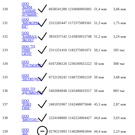
ООО
"КОРМ
130
6658541289
1216600005005
51,4 млн
3,66 млн
"САМЫЙ
ЛУЧШИЙ"
ООО
131
"БИОКОРМ
2312265447
1172375083561
51,3 млн
1,75 млн
ЮГ"
ООО
132
"БАЙКАЛ-
3810337142
1143850015748
51,2 млн
3,24 млн
ЭКСПО"
ООО "ТД
133
ГРИН
2311251410
1182375001071
50,1 млн
183 тыс
СИТИ"
ООО
134
6167206120
1236100021222
50 млн
368 тыс
"РОСТКОРМ"
ООО
135
6732126242
1166733061219
50 млн
3,68 млн
"ПЕТФУД67"
ООО "ТД
136
5402084948
1245400033317
50 млн
983 тыс
ЭДЕЛЬХОФФ"
ООО
137
"РОЯЛ
2461031967
1162468073646
45,5 млн
2,87 млн
ТИМ"
ООО
138
2224168660
1142224004427
44,6 млн
3,03 млн
"БИОТОП+"
ООО
139
0278215993
1140280061844
44,4 млн
2,23 млн
"ВЛ"