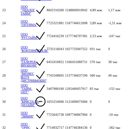
ООО
23
"ДИАЛОГ
8602316260
1248600010042
4,89 млн
1,17 млн
ТАЙМ"
ООО
24
7725321981
1167746612098
3,89 млн
-1,51 млн
"ОПТИМА"
ООО
25
7724416239
1177746797381
2,53 млн
-247 тыс
"РУСТАЙМ"
ООО
26
7735116043
1027735007552
931 тыс
0
"КОНТИНЕНТАЛЬ"
ООО
27
"ГАЛЕРЕЯ-
6451010852
1166451080751
576 тыс
38 тыс
ВРЕМЕНИ"
ООО
"БИЗНЕС
28
7743108695
1157746637190
560 тыс
49 тыс
ВОТЧ
ДИСТРИБЬЮШН"
ООО
29
"ТАЙМ-
5407980190
1205400057917
85 тыс
-155 тыс
ОПТ"
ООО
30
"КРИСТАЛЛ-
1655254696
1121690075066
0
0
ДИЗАЙН"
ООО
31
7725642738
1087746867966
0
-10 тыс
"ЛИКИЯ"
ООО
32
"ОРИС
7714932717
1147746384136
0
-362 тыс