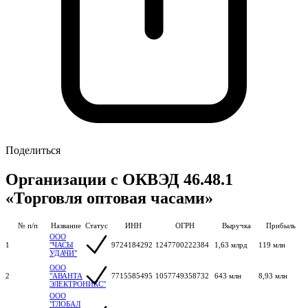
Поделиться
Организации с ОКВЭД 46.48.1
«Торговля оптовая часами»
№ п/п
Название
Статус
ИНН
ОГРН
Выручка
Прибыль
ООО
1
"ЧАСЫ
9724184292
1247700222384
1,63 млрд
119 млн
УДАЧИ"
ООО
2
"АВАНТА
7715585495
1057749358732
643 млн
8,93 млн
ЭЛЕКТРОНИКС"
ООО
"ГЛОБАЛ