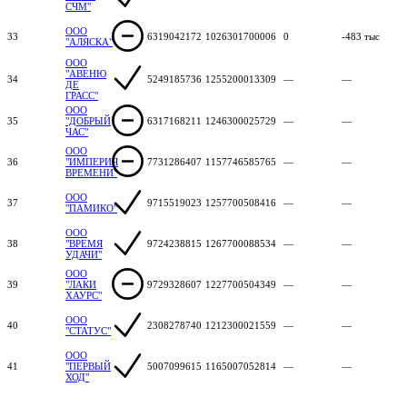
СЧМ"
ООО
33
6319042172
1026301700006
0
-483 тыс
"АЛЯСКА"
ООО
"АВЕНЮ
34
5249185736
1255200013309
—
—
ДЕ
ГРАСС"
ООО
35
"ДОБРЫЙ
6317168211
1246300025729
—
—
ЧАС"
ООО
36
"ИМПЕРИЯ
7731286407
1157746585765
—
—
ВРЕМЕНИ"
ООО
37
9715519023
1257700508416
—
—
"ПАМИКО"
ООО
38
"ВРЕМЯ
9724238815
1267700088534
—
—
УДАЧИ"
ООО
39
"ЛАКИ
9729328607
1227700504349
—
—
ХАУРС"
ООО
40
2308278740
1212300021559
—
—
"СТАТУС"
ООО
41
"ПЕРВЫЙ
5007099615
1165007052814
—
—
ХОД"