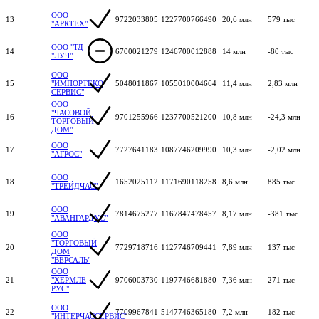
ООО
13
9722033805
1227700766490
20,6 млн
579 тыс
"АРКТЕХ"
ООО "ТД
14
6700021279
1246700012888
14 млн
-80 тыс
"ЛУЧ"
ООО
15
"ИМПОРТЕКО
5048011867
1055010004664
11,4 млн
2,83 млн
СЕРВИС"
ООО
"ЧАСОВОЙ
16
9701255966
1237700521200
10,8 млн
-24,3 млн
ТОРГОВЫЙ
ДОМ"
ООО
17
7727641183
1087746209990
10,3 млн
-2,02 млн
"АГРОС"
ООО
18
1652025112
1171690118258
8,6 млн
885 тыс
"ТРЕЙДЧАС"
ООО
19
7814675277
1167847478457
8,17 млн
-381 тыс
"АВАНГАРДУС"
ООО
"ТОРГОВЫЙ
20
7729718716
1127746709441
7,89 млн
137 тыс
ДОМ
"ВЕРСАЛЬ"
ООО
21
"ХЕРМЛЕ
9706003730
1197746681880
7,36 млн
271 тыс
РУС"
ООО
22
7709967841
5147746365180
7,2 млн
182 тыс
"ИНТЕРЧАССЕРВИС"