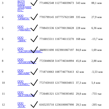
ВОТЧ
3
7714862548
1127746039673
543 млн
88,1 млн
ПАРЦ
ТРЕЙДИНГ
РУС"
ООО
4
7705799145
1077757621589
335 млн
27,9 млн
"ОРБИТА"
ООО
5
7708431536
1247700136628
228 млн
6,36 млн
"ДИЦАЙТ"
ООО
6
7716815511
1167746113270
168 млн
-13,7 млн
"ЛИРА"
ООО
7
3908011690
1023901867197
84,8 млн
1,69 млн
"ЧАСПРОМСЕРВИС"
ООО
8
7725848658
5147746344994
45,8 млн
2,88 млн
"ХРОНОЛЮКС"
ООО
9
7718710063
1087746776413
42 млн
-5,53 млн
"ВИЗАВИ"
ООО
10
7727459103
1217700034815
37,3 млн
5,4 млн
"ГЕРМЕС"
ООО
11
7726481321
1217700393492
29,8 млн
-755 тыс
"ВЕРТИКАЛЬ"
ООО
12
6165235710
1236100007990
29,5 млн
-205 тыс
"ЮТК"