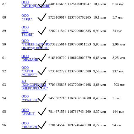
ООО
87
5405455693
1125476091047
10,4 млн
614 тыс
"АРТИНДУСТРИЯ"
ООО
88
9728109017
1237700702205
10,1 млн
5,7 млн
"ОЗДС"
ООО
89
"ФБ-
2207011549
1252200009335
9,99 млн
24 тыс
ТРЕЙД"
ООО
90
"ТЕЛЕВИЗИОННОЕ
7730255614
1207700011353
9,93 млн
2,96 млн
ОБОРУДОВАНИЕ"
ООО
91
6163100700
1106195000779
9,65 млн
8,25 млн
"ЭВАЛАЙН"
ООО
92
"САТЕЛ
7733402722
1237700070300
9,56 млн
237 тыс
ЭКСПЕРТ"
АО
93
"КОНСОРЦИУМ
7709425895
1037709049168
8,66 млн
-703 млн
ЭНЕРГОРЕСУРС"
ООО
94
7453302718
1167456134680
8,43 млн
7 тыс
"УРАЛТЭК"
ООО
95
7814671554
1167847434260
8,37 млн
144 тыс
"ЭЛАПП"
ООО
96
7701845545
1097746448030
8,22 млн
94 тыс
"ЭНЭКСЭТ"