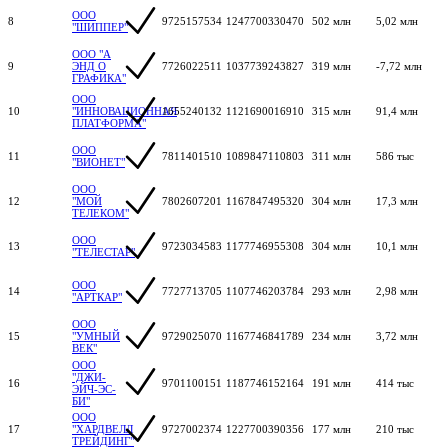
ООО
8
9725157534
1247700330470
502 млн
5,02 млн
"ШИППЕР"
ООО "А
9
ЭНД О
7726022511
1037739243827
319 млн
-7,72 млн
ГРАФИКА"
ООО
10
"ИННОВАЦИОННАЯ
1655240132
1121690016910
315 млн
91,4 млн
ПЛАТФОРМА"
ООО
11
7811401510
1089847110803
311 млн
586 тыс
"ВИОНЕТ"
ООО
12
"МОЙ
7802607201
1167847495320
304 млн
17,3 млн
ТЕЛЕКОМ"
ООО
13
9723034583
1177746955308
304 млн
10,1 млн
"ТЕЛЕСТАР"
ООО
14
7727713705
1107746203784
293 млн
2,98 млн
"АРТКАР"
ООО
15
"УМНЫЙ
9729025070
1167746841789
234 млн
3,72 млн
ВЕК"
ООО
"ДЖИ-
16
9701100151
1187746152164
191 млн
414 тыс
ЭЙЧ-ЭС-
БИ"
ООО
17
"ХАРДВЕЛЛ
9727002374
1227700390356
177 млн
210 тыс
ТРЕЙДИНГ"