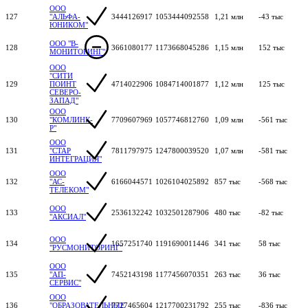
ООО
127
"АЛЬФА-
3444126917
1053444092558
1,21 млн
-43 тыс
ЮНИКОМ"
ООО "В-
128
3661080177
1173668045286
1,15 млн
152 тыс
МОНИТОРИНГ"
ООО
"СИТИ
129
ПОИНТ
4714022906
1084714001877
1,12 млн
125 тыс
СЕВЕРО-
ЗАПАД"
ООО
130
"КОМЛИНК-
7709607969
1057746812760
1,09 млн
-561 тыс
Р"
ООО
131
"СТАР
7811797975
1247800039520
1,07 млн
-581 тыс
ИНТЕГРАЦИЯ"
ООО
132
"АС-
6166044571
1026104025892
857 тыс
-568 тыс
ТЕЛЕКОМ"
ООО
133
2536132242
1032501287906
480 тыс
-82 тыс
"АКСИАЛ"
ООО
134
1657251740
1191690011446
341 тыс
58 тыс
"РУСМОНИТОРИНГ"
ООО
135
"АП-
7452143198
1177456070351
263 тыс
36 тыс
СЕРВИС"
ООО
136
"ОБРАЗОВАТЕЛЬНЫЕ
7727465604
1217700231792
255 тыс
-836 тыс