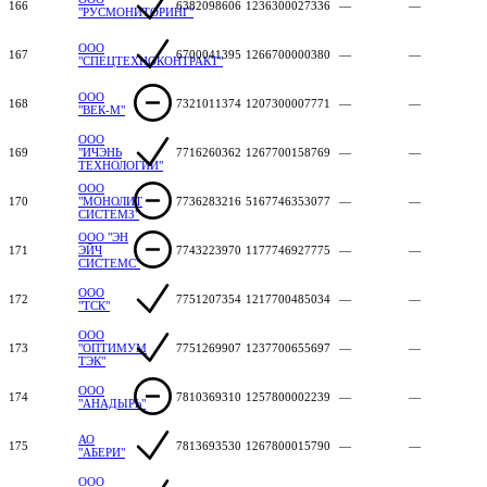
166
6382098606
1236300027336
—
—
"РУСМОНИТОРИНГ"
ООО
167
6700041395
1266700000380
—
—
"СПЕЦТЕХНОКОНТРАКТ"
ООО
168
7321011374
1207300007771
—
—
"ВЕК-М"
ООО
169
"ИЧЭНЬ
7716260362
1267700158769
—
—
ТЕХНОЛОГИИ"
ООО
170
"МОНОЛИТ
7736283216
5167746353077
—
—
СИСТЕМЗ"
ООО "ЭН
171
ЭЙЧ
7743223970
1177746927775
—
—
СИСТЕМС"
ООО
172
7751207354
1217700485034
—
—
"ТСК"
ООО
173
"ОПТИМУМ
7751269907
1237700655697
—
—
ТЭК"
ООО
174
7810369310
1257800002239
—
—
"АНАДЫРЬ"
АО
175
7813693530
1267800015790
—
—
"АБЕРИ"
ООО