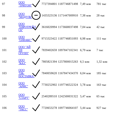
ООО
97
7727394801
1187746871498
7,49 млн
781 тыс
"ТРИТОН"
ООО
98
1435323136
1171447009910
7,38 млн
28 тыс
"МОДУЛЬ"
ООО
99
"ЕВРОТРЕЙД
3616020994
1173668037498
7,04 млн
42 тыс
СБ"
ООО
100
9715323422
1187746851093
6,98 млн
111 тыс
"ОЛНАКС"
ООО "АЙ
101
ТИ
7839402659
1097847102341
6,79 млн
7 тыс
ГРУПП"
ООО
102
7805821394
1257800015263
6,5 млн
1,32 млн
"КАЗ"
ООО
103
"ОК-
7840059620
1167847434370
6,04 млн
185 тыс
ПОСТАВКА"
ООО
104
7730252902
1197746522324
5,78 млн
163 тыс
"АРИС"
ООО
105
2540289510
1242500031322
5,47 млн
65 тыс
"СТАРТ"
ООО
106
7720653278
1097746064107
5,44 млн
927 тыс
"ТКСС"