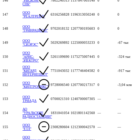
146
"РИСКОМ-
7802240313
1157847005140
0
0
СПБ"
ООО
147
6316256828
1196313050240
0
0
"РЕАЛТРЕЙД"
ООО
148
9702018132
1207700195603
0
0
"ГРИНРАЦИОН"
ООО
149
5029269892
1225000053233
0
-67 тыс
"СИЭРЭС"
ООО
150
"АРИС-
5261109690
1175275007445
0
-324 тыс
ЭЛЕКТРО"
ООО
151
"КИГАРД
7751043032
1177746404582
0
-917 тыс
ИНТЕРНЕШНЛ"
ООО
152
9728006540
1207700217317
0
-3,04 млн
"КИПТРОНИКС"
ООО
153
0700021310
1240700007305
—
—
ТРИАДА
АО
154
"УРАЛЬСКИЕ
1831041054
1021801142560
—
—
РАДИОСТАНЦИИ"
ООО
155
2308280604
1212300042570
—
—
"ЕТЛ"
ООО