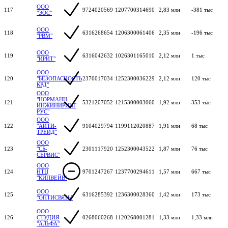
ООО
117
9724020569
1207700314690
2,83 млн
-381 тыс
"ЭОС"
ООО
118
6316268654
1206300061406
2,35 млн
-196 тыс
"РВМ"
ООО
119
6316042632
1026301165010
2,12 млн
1 тыс
"ИРИТ"
ООО
120
"БЕЗОПАСНОСТЬ
2370017034
1252300036229
2,12 млн
120 тыс
КРД"
ООО
"НОРМАНН
121
5321207052
1215300003060
1,92 млн
353 тыс
ИНЖИНИРИНГ
РУС"
ООО
122
"АЙТИ-
9104029794
1199112020887
1,91 млн
68 тыс
ТРЕЙД"
ООО
123
"СБ-
2301117920
1252300043522
1,87 млн
76 тыс
СЕРВИС"
ООО
124
НТЦ
9701247267
1237700294611
1,57 млн
667 тыс
"КИПВЕЙВ"
ООО
125
6316285392
1236300028360
1,42 млн
173 тыс
"ОПТИСВЯЗЬ"
ООО
126
СТУДИЯ
0268060268
1120268001281
1,33 млн
1,33 млн
"АЛЬФА"