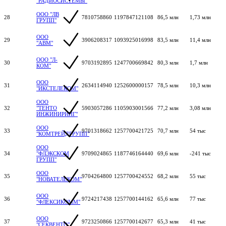
"РАДИОСИСТЕМЫ"
ООО "ЛВ
28
7810758860
1197847121108
86,5 млн
1,73 млн
ГРУПП"
ООО
29
3906208317
1093925016998
83,5 млн
11,4 млн
"АВМ"
ООО "Л-
30
9703192895
1247700669842
80,3 млн
1,7 млн
КОМ"
ООО
31
2634114940
1252600000157
78,5 млн
10,3 млн
"ИКСТЕЛЕКОМ"
ООО
32
"ТЕНТО
5903057286
1105903001566
77,2 млн
3,08 млн
ИНЖИНИРИНГ"
ООО
33
9701318662
1257700421725
70,7 млн
54 тыс
"КОМТРЕЙДГРУПП"
ООО
34
"ФЛЭКСКОМ
9709024865
1187746164440
69,6 млн
-241 тыс
ГРУПП"
ООО
35
9704264800
1257700424552
68,2 млн
55 тыс
"НОВАТЕЛЕКОМ"
ООО
36
9724217438
1257700144162
65,6 млн
77 тыс
"ФЛЕКСИКОММ"
ООО
37
9723250866
1257700142677
65,3 млн
41 тыс
"СЕКВЕНТО"