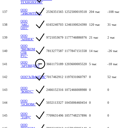
ТЕХНОЛОГИИ"
ООО
137
2536351565
1252500019518
204 тыс
-108 тыс
"ЭЛКОМТЕКС"
ООО
138
"АКС-
6165240703
1246100024390
120 тыс
31 тыс
ОПТ"
ООО
139
9721053679
1177746886976
21 тыс
2 тыс
"АПНЕК"
ООО
"ВИЛКОМ
140
7813277587
1177847151558
14 тыс
-26 тыс
СПБ
РУС"
ООО
141
3661175189
1203600005520
5 тыс
-18 тыс
"АРТВИДЕО"
142
ООО"АЛЬФАТЭК"
7017462912
1197031060797
0
52 тыс
ООО
143
2466152316
1072466008988
0
0
"БОНУС"
ООО
144
5032113327
1045006460454
0
0
"ОСНОВА"
ООО
145
7709631496
1057748257896
0
0
"ТОРД"
ООО