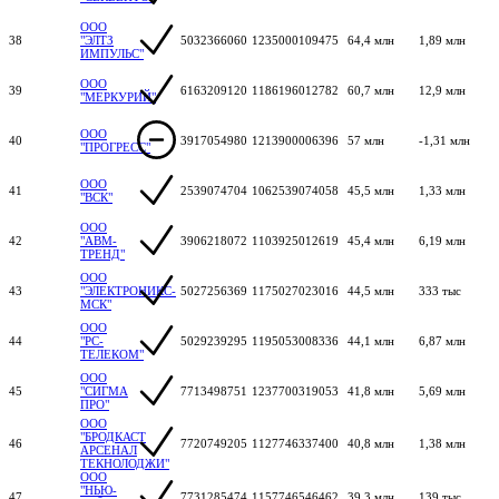
ООО
38
"ЭЛТЗ
5032366060
1235000109475
64,4 млн
1,89 млн
ИМПУЛЬС"
ООО
39
6163209120
1186196012782
60,7 млн
12,9 млн
"МЕРКУРИЙ"
ООО
40
3917054980
1213900006396
57 млн
-1,31 млн
"ПРОГРЕСС"
ООО
41
2539074704
1062539074058
45,5 млн
1,33 млн
"ВСК"
ООО
42
"АВМ-
3906218072
1103925012619
45,4 млн
6,19 млн
ТРЕНД"
ООО
43
"ЭЛЕКТРОНИКС-
5027256369
1175027023016
44,5 млн
333 тыс
МСК"
ООО
44
"РС-
5029239295
1195053008336
44,1 млн
6,87 млн
ТЕЛЕКОМ"
ООО
45
"СИГМА
7713498751
1237700319053
41,8 млн
5,69 млн
ПРО"
ООО
"БРОДКАСТ
46
7720749205
1127746337400
40,8 млн
1,38 млн
АРСЕНАЛ
ТЕКНОЛОДЖИ"
ООО
"НЬЮ-
47
7731285474
1157746546462
39,3 млн
139 тыс