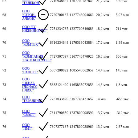
67
7716948857
1207700287849
21,2 млн
569 тыс
"ТЕЛЕКОН"
ООО
68
"СТРОЙ-
7729700187
1127746004660
20,2 млн
5,07 млн
АЛЬЯНС"
ООО "ТС
69
7751234767
1227700640683
18,2 млн
711 тыс
ИНЖИНИРИНГ"
ООО
70
6316234648
1176313043884
17,2 млн
1,38 млн
"КОМТЕХ"
ООО
71
"КОМПАНИЯ
7727307397
5167746470920
16,3 млн
666 тыс
ТРАНСКОНТРОЛЬ"
ООО
72
5507208622
1085543062659
14,4 млн
145 тыс
"САННЕТ"
ООО
"ПЕНЗА
73
5835121420
1165835072853
14,3 млн
1,3 млн
ГЛОНАСС
ПЛЮС"
ООО
74
7751033820
5167746471657
14 млн
-655 тыс
"ТЕРАЛИНК"
ООО
75
7811790850
1237800098590
13,7 млн
-312 тыс
"СВЭСТ"
ООО
76
7807277187
1247800038969
13,2 млн
2,37 млн
"ПМТ"