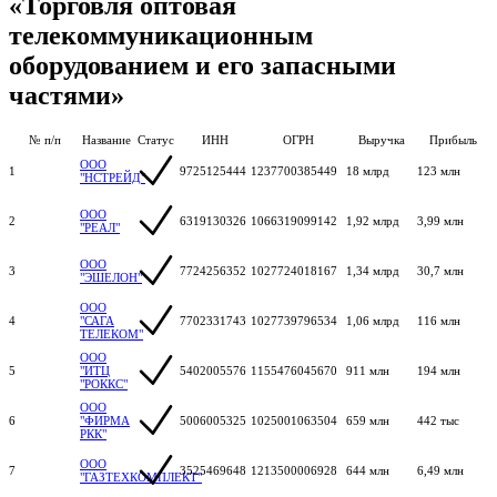
«Торговля оптовая
телекоммуникационным
оборудованием и его запасными
частями»
№ п/п
Название
Статус
ИНН
ОГРН
Выручка
Прибыль
ООО
1
9725125444
1237700385449
18 млрд
123 млн
"НСТРЕЙД"
ООО
2
6319130326
1066319099142
1,92 млрд
3,99 млн
"РЕАЛ"
ООО
3
7724256352
1027724018167
1,34 млрд
30,7 млн
"ЭШЕЛОН"
ООО
4
"САГА
7702331743
1027739796534
1,06 млрд
116 млн
ТЕЛЕКОМ"
ООО
5
"ИТЦ
5402005576
1155476045670
911 млн
194 млн
"РОККС"
ООО
6
"ФИРМА
5006005325
1025001063504
659 млн
442 тыс
РКК"
ООО
7
3525469648
1213500006928
644 млн
6,49 млн
"ГАЗТЕХКОМПЛЕКТ"