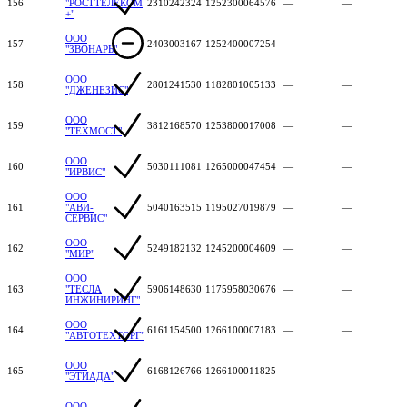
156
"РОСТТЕЛЕКОМ
2310242324
1252300064576
—
—
+"
ООО
157
2403003167
1252400007254
—
—
"ЗВОНАРЬ"
ООО
158
2801241530
1182801005133
—
—
"ДЖЕНЕЗИС"
ООО
159
3812168570
1253800017008
—
—
"ТЕХМОСТ"
ООО
160
5030111081
1265000047454
—
—
"ИРВИС"
ООО
161
"АВИ-
5040163515
1195027019879
—
—
СЕРВИС"
ООО
162
5249182132
1245200004609
—
—
"МИР"
ООО
163
"ТЕСЛА
5906148630
1175958030676
—
—
ИНЖИНИРИНГ"
ООО
164
6161154500
1266100007183
—
—
"АВТОТЕХТОРГ"
ООО
165
6168126766
1266100011825
—
—
"ЭТИАДА"
ООО