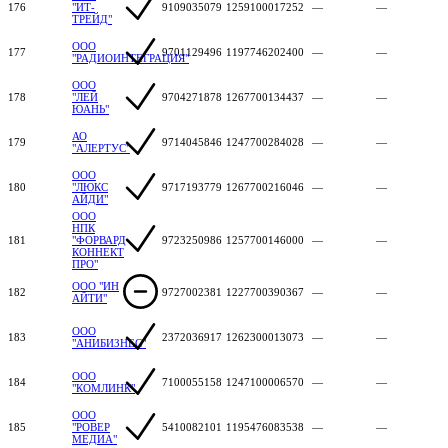
176
"ИТ-
9109035079
1259100017252
—
—
ТРЕЙД"
ООО
177
9701129496
1197746202400
—
—
"РАДИОИНТЕГРАЦИЯ"
ООО
178
"ЛЕЙ
9704271878
1267700134437
—
—
ЮАНЬ"
АО
179
9714045846
1247700284028
—
—
"АЛЕРТУС"
ООО
180
"ЛЮКС
9717193779
1267700216046
—
—
АЙДИ"
ООО
НПК
181
"ФОРВАРД
9723250986
1257700146000
—
—
КОННЕКТ
ПРО"
ООО "ИН
182
9727002381
1227700390367
—
—
АЙТИ"
ООО
183
2372036917
1262300013073
—
—
"АНИБИЗНЕС"
ООО
184
7100055158
1247100006570
—
—
"КОМЛИНК"
ООО
185
"РОВЕР
5410082101
1195476083538
—
—
МЕДИА"