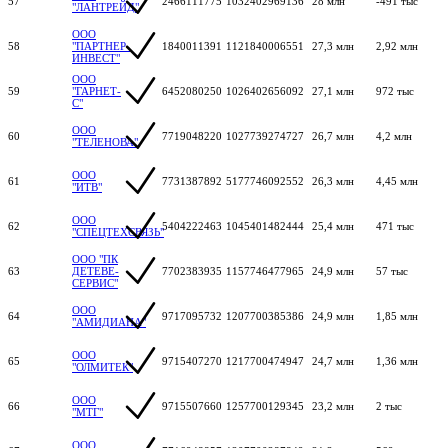
57
2466111775
1032402969136
28 млн
-491 тыс
"ЛАНТРЕЙД"
ООО
58
"ПАРТНЕР-
1840011391
1121840006551
27,3 млн
2,92 млн
ИНВЕСТ"
ООО
59
"ГАРНЕТ-
6452080250
1026402656092
27,1 млн
972 тыс
С"
ООО
60
7719048220
1027739274727
26,7 млн
4,2 млн
"ТЕЛЕНОВА"
ООО
61
7731387892
5177746092552
26,3 млн
4,45 млн
"ИТВ"
ООО
62
5404222463
1045401482444
25,4 млн
471 тыс
"СПЕЦТЕХСВЯЗЬ"
ООО "ПК
63
ДЕТЕВЕ-
7702383935
1157746477965
24,9 млн
57 тыс
СЕРВИС"
ООО
64
9717095732
1207700385386
24,9 млн
1,85 млн
"АМИДИАНА"
ООО
65
9715407270
1217700474947
24,7 млн
1,36 млн
"ОЛМИТЕК"
ООО
66
9715507660
1257700129345
23,2 млн
2 тыс
"МТГ"
ООО