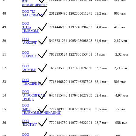
ВЭЙ
ИНЖИНИРИНГ"
ООО "ТД
48
2312290490
1202300011275
39,2 млн
866 тыс
"МАКСИМУМ"
ООО
49
"НТК-
7714446989
1197746396737
34,8 млн
413 тыс
ТЕЛЕКОМ"
ООО
50
5403231264
1095403008898
34,6 млн
2,67 млн
"АККОРД"
ООО
51
7802933124
1227800153481
34 млн
-2,32 млн
"ДАРКСЭТ"
ООО
52
1657235385
1171690026530
33,7 млн
2,71 млн
"АСКОМ"
ООО
53
7713466870
1197746257598
33,1 млн
506 тыс
"ТЕХСВЯЗЬ"
ООО
54
"АГРОСИГНАЛ
6454115476
1176451027983
32,4 млн
-4,97 млн
ТРЕЙД"
ООО
55
"МИР
7202189986
1087232037826
30,5 млн
172 тыс
ТЕЛЕКОММУНИКАЦИЙ"
ООО
56
7720484750
1197746622094
28,7 млн
-958 тыс
"ВЭСТЭЛ"
ООО