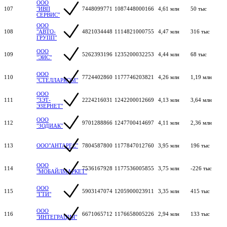
ООО
107
"ИВП
7448099771
1087448000166
4,61 млн
50 тыс
СЕРВИС"
ООО
108
"АВТО-
4821034448
1114821000755
4,47 млн
316 тыс
ГРУПП"
ООО
109
5262393196
1235200032253
4,44 млн
68 тыс
"ЭИС"
ООО
110
7724402860
1177746203821
4,26 млн
1,19 млн
"СТЕЛЛАРКОМ"
ООО
111
"ЗЭТ-
2224216031
1242200012669
4,13 млн
3,64 млн
ЭЗЕРНЕТ"
ООО
112
9701288866
1247700414697
4,11 млн
2,36 млн
"ЗОДИАК"
113
ООО"АНТАРЕС"
7804587800
1177847012760
3,95 млн
196 тыс
ООО
114
7536167928
1177536005855
3,75 млн
-226 тыс
"МОБАЙЛМАРКЕТ"
ООО
115
5903147074
1205900023911
3,35 млн
415 тыс
"ГТИ"
ООО
116
6671065712
1176658005226
2,94 млн
133 тыс
"ИНТЕГРАЦИЯ"