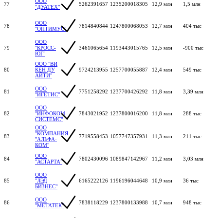
ООО
77
5262391657
1235200018305
12,9 млн
1,5 млн
"ДУАТЕХ"
ООО
78
7814840844
1247800068053
12,7 млн
404 тыс
"ОПТИМУС"
ООО
79
"КРОСС-
3461065654
1193443015765
12,5 млн
-900 тыс
ЮГ"
ООО "ВИ
80
КЕН ДУ
9724213955
1257700055887
12,4 млн
549 тыс
АЙТИ"
ООО
81
7751258292
1237700426292
11,8 млн
3,39 млн
"ИГЕТИС"
ООО
82
"ИНФОКОМ
7843021952
1237800016200
11,8 млн
288 тыс
СИСТЕМС"
ООО
"КОМПАНИЯ
83
7719558453
1057747357931
11,3 млн
211 тыс
"АЛЬФА-
КОМ"
ООО
84
7802430096
1089847142967
11,2 млн
3,03 млн
"АСТАРТА"
ООО
85
"ЛЭД
6165222126
1196196044648
10,9 млн
36 тыс
БИЗНЕС"
ООО
86
7838118229
1237800133988
10,7 млн
948 тыс
"МЕТАТЕК"