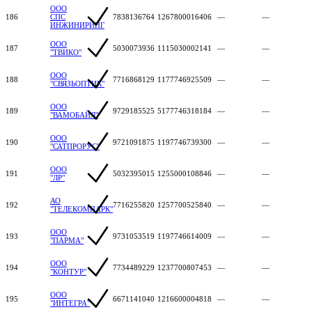
ООО
186
СПС
7838136764
1267800016406
—
—
ИНЖИНИРИНГ
ООО
187
5030073936
1115030002141
—
—
"ТВИКО"
ООО
188
7716868129
1177746925509
—
—
"СВЯЗЬОПТИК"
ООО
189
9729185525
5177746318184
—
—
"ВАМОБАЙЛ"
ООО
190
9721091875
1197746739300
—
—
"САТПРОРУС"
ООО
191
5032395015
1255000108846
—
—
"ЛР"
АО
192
7716255820
1257700525840
—
—
"ТЕЛЕКОМПАРК"
ООО
193
9731053519
1197746614009
—
—
"ПАРМА"
ООО
194
7734489229
1237700807453
—
—
"КОНТУР"
ООО
195
6671141040
1216600004818
—
—
"ИНТЕГРА"