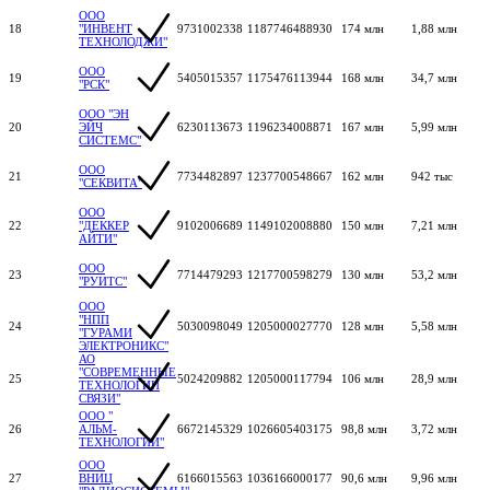
ООО
18
"ИНВЕНТ
9731002338
1187746488930
174 млн
1,88 млн
ТЕХНОЛОДЖИ"
ООО
19
5405015357
1175476113944
168 млн
34,7 млн
"РСК"
ООО "ЭН
20
ЭЙЧ
6230113673
1196234008871
167 млн
5,99 млн
СИСТЕМС"
ООО
21
7734482897
1237700548667
162 млн
942 тыс
"СЕКВИТА"
ООО
22
"ДЕККЕР
9102006689
1149102008880
150 млн
7,21 млн
АЙТИ"
ООО
23
7714479293
1217700598279
130 млн
53,2 млн
"РУИТС"
ООО
"НПП
24
5030098049
1205000027770
128 млн
5,58 млн
"ГУРАМИ
ЭЛЕКТРОНИКС"
АО
"СОВРЕМЕННЫЕ
25
5024209882
1205000117794
106 млн
28,9 млн
ТЕХНОЛОГИИ
СВЯЗИ"
ООО "
26
АЛЬМ-
6672145329
1026605403175
98,8 млн
3,72 млн
ТЕХНОЛОГИИ"
ООО
27
ВНИЦ
6166015563
1036166000177
90,6 млн
9,96 млн