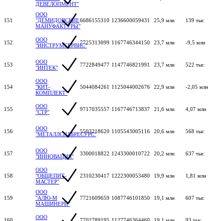
ДЕВЕЛОПМЕНТ"
ООО
151
"ДЕМИДОВСКИЕ
6686155310
1236600059431
25,9 млн
139 тыс
МАНУФАКТУРЫ"
ООО
152
7725313099
1167746344150
23,7 млн
-9,5 млн
"ИНСТРУМСЕРВИС"
ООО
153
7722849477
1147746821991
23,7 млн
522 тыс
"ИНТЕК"
ООО
154
"КИТ-
5044084261
1125044002676
22,9 млн
-2,05 млн
КОМПЛЕКТ"
ООО
155
9717035557
1167746713837
21,6 млн
4,07 млн
"СТР"
ООО
156
5503218620
1105543005116
20,6 млн
568 тыс
"МЕТАЛЛСНАБРЕСУРС"
ООО
157
3300018822
1243300010722
20,2 млн
637 тыс
"ИННОВАЦИЯ"
ООО
158
"ОБЩЕПИТ-
2310230417
1222300053480
19,9 млн
1,81 млн
МАСТЕР"
ООО
159
"АЛЮ-М
7721609659
1087746101850
19,1 млн
607 тыс
МАШИНЕРИ"
ООО
160
7702789195
1127746364460
19,1 млн
93 тыс