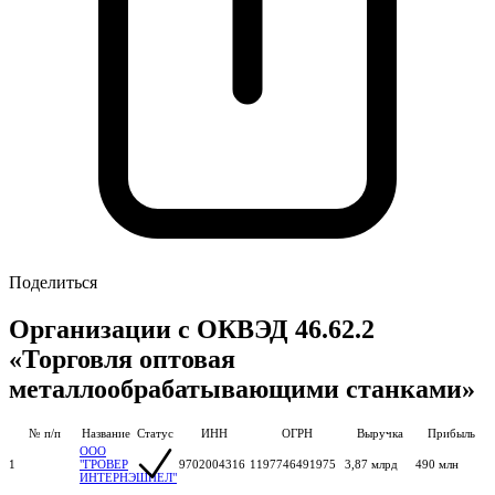
Поделиться
Организации с ОКВЭД 46.62.2
«Торговля оптовая
металлообрабатывающими станками»
№ п/п
Название
Статус
ИНН
ОГРН
Выручка
Прибыль
ООО
1
"ГРОВЕР
9702004316
1197746491975
3,87 млрд
490 млн
ИНТЕРНЭШНЕЛ"