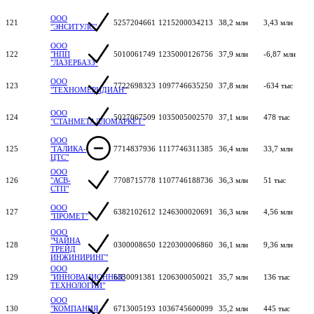
ООО
121
5257204661
1215200034213
38,2 млн
3,43 млн
"ЭНСИТУЛС"
ООО
122
"НПП
5010061749
1235000126756
37,9 млн
-6,87 млн
"ЛАЗЕРБАЗЗ"
ООО
123
7722698323
1097746635250
37,8 млн
-634 тыс
"ТЕХНОМЕРИДИАН"
ООО
124
5027067509
1035005002570
37,1 млн
478 тыс
"СТАНМЕТАЛЛОМАРКЕТ"
ООО
125
"ГАЛИКА-
7714837936
1117746311385
36,4 млн
33,7 млн
ЦТС"
ООО
126
"АСВ-
7708715778
1107746188736
36,3 млн
51 тыс
СТП"
ООО
127
6382102612
1246300020691
36,3 млн
4,56 млн
"ПРОМЕТ"
ООО
"ЧАЙНА
128
0300008650
1220300006860
36,1 млн
9,36 млн
ТРЕЙД
ИНЖИНИРИНГ"
ООО
129
"ИННОВАЦИОННЫЕ
6330091381
1206300050021
35,7 млн
136 тыс
ТЕХНОЛОГИИ"
ООО
130
"КОМПАНИЯ
6713005193
1036745600099
35,2 млн
445 тыс