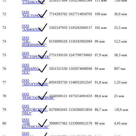
71
3250517894
1103256001584
111 млн
7,89 млн
"СТАНКООПТ"
ООО
72
7714283702
1027714018705
109 млн
36,9 млн
"МАСТЕРКАТ"
ООО
73
5262247935
1105262000117
102 млн
22,5 млн
"АЛЬФАТЕК"
ООО
74
"ТЛС-
6150090526
1156183002084
99 млн
12,5 млн
ИНЖИНИРИНГ"
ООО
75
7751339150
1247700730683
97,9 млн
38,3 млн
"ВЕСТПРЕСИТЕК"
ООО
76
"ЛИНАРЕС-
5051321530
1105074008940
94 млн
897 тыс
ТЕХ"
ООО
77
6950183730
1146952012547
91,8 млн
1,33 млн
"АВТОГЕНМАШ"
ООО
78
3250500121
1073254001633
88,6 млн
25 млн
"РЕМСТАНКОПРОМ"
ООО
79
"ВЭЛДЭКСПЕРТ-
0276902045
1150280013850
86,7 млн
-18,9 млн
УРАЛ"
ООО
80
"ТПК
3900017362
1233900012170
86 млн
4,45 млн
БАЛТМЕХПРОМ"
ООО