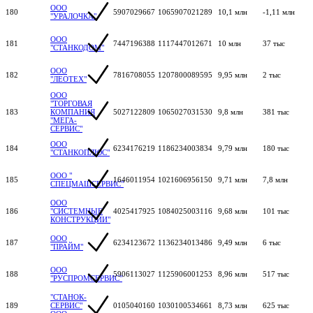
ООО
180
5907029667
1065907021289
10,1 млн
-1,11 млн
"УРАЛОЧКА"
ООО
181
7447196388
1117447012671
10 млн
37 тыс
"СТАНКОДОМ"
ООО
182
7816708055
1207800089595
9,95 млн
2 тыс
"ЛЕОТЕХ"
ООО
"ТОРГОВАЯ
183
КОМПАНИЯ
5027122809
1065027031530
9,8 млн
381 тыс
"МЕГА-
СЕРВИС"
ООО
184
6234176219
1186234003834
9,79 млн
180 тыс
"СТАНКОПЛЮС"
ООО "
185
1646011954
1021606956150
9,71 млн
7,8 млн
СПЕЦМАШСЕРВИС"
ООО
186
"СИСТЕМНЫЕ
4025417925
1084025003116
9,68 млн
101 тыс
КОНСТРУКЦИИ"
ООО
187
6234123672
1136234013486
9,49 млн
6 тыс
"ПРАЙМ"
ООО
188
5906113027
1125906001253
8,96 млн
517 тыс
"РУСПРОМСЕРВИС"
"СТАНОК-
189
СЕРВИС"
0105040160
1030100534661
8,73 млн
625 тыс