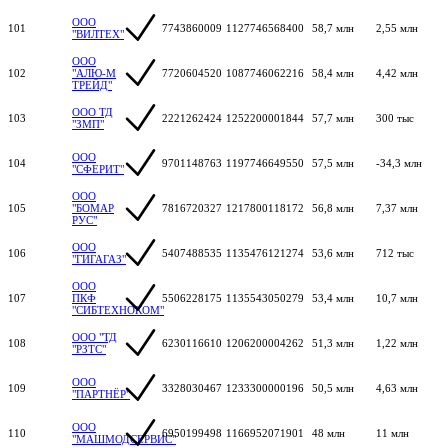
ООО
101
7743860009
1127746568400
58,7 млн
2,55 млн
"ВИЛТЕХ"
ООО
102
"АЛЮ-М
7720604520
1087746062216
58,4 млн
4,42 млн
ТРЕЙД"
ООО ТД
103
2221262424
1252200001844
57,7 млн
300 тыс
"ЗМП"
ООО
104
9701148763
1197746649550
57,5 млн
-34,3 млн
"СФЕРИТ"
ООО
105
"БОМАР
7816720327
1217800118172
56,8 млн
7,37 млн
РУС"
ООО
106
5407488535
1135476121274
53,6 млн
712 тыс
"ГИГАГАЗ"
ООО
107
ПКФ
5506228175
1135543050279
53,4 млн
10,7 млн
"СИБТЕХНОКОМ"
ООО "ТД
108
6230116610
1206200004262
51,3 млн
1,22 млн
"РЗТС"
ООО
109
3328030467
1233300000196
50,5 млн
4,63 млн
"ПАРТНЁР"
ООО
110
6950199498
1166952071901
48 млн
11 млн
"МАШМОДСЕРВИС"