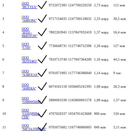
ООО
2
9722072385
1247700220250
2,73 млрд
112 млн
"ИСТТЕХ"
ООО
3
9717154635
1247700118632
2,33 млрд
30,5 млн
"АВРОРА"
ООО
4
"ИТЦ -
7802263945
1157847032419
1,37 млрд
16,4 млн
НЬЮТОН"
ООО
5
7736648731
1127746752396
1,26 млрд
127 млн
"СТИ"
ООО
6
7810713740
1177847364200
1,16 млрд
44,5 млн
"ИЛТЕКО"
ООО
7
9701071905
1177746386840
1,14 млрд
9 тыс
"АЛЬТЕЗА"
ООО
8
6674161118
1056605241395
1,08 млрд
26,3 млн
"АМЕКА"
ООО
9
5800003338
1245800001578
1,08 млрд
1,57 млн
"ОЛИМПИЯ"
ООО
10
"СОЛДРИМ-
4707020337
1034701423668
900 млн
134 млн
СПБ"
ООО
11
9705075682
1167746860005
849 млн
5,11 млн
"МЕТАЛЛМАШ"