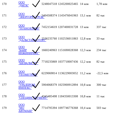
ООО
170
5248047518
1245200025465
14 млн
1,78 млн
"ДМТК"
ООО
171
5404508374
1145476041963
13,1 млн
82 тыс
"ЭНЕРГОРЕСУРСЫ"
ООО
172
7452154619
1207400031728
13 млн
337 тыс
"ТЕХНОЛОГИИ"
ООО
173
2536235760
1102536011863
12,8 млн
33 тыс
"ДАЛЬСТАНКОТОРГ"
ООО
174
"БАИР
1660240963
1151690028368
12,3 млн
234 тыс
ИНЖИНИРИНГ"
ООО
175
7718235869
1037718007436
12,2 млн
82 тыс
"ШЕВАЛЬЕ.РУ"
ООО
176
6229069814
1136229003052
11,2 млн
-22,5 млн
"ГЕОМЕТРИЯ"
ООО
177
"УРАЛПРОМ-
5904068379
1025900912894
10,8 млн
300 тыс
ИМПЕКС"
ООО
178
4345485498
1184350013308
10,8 млн
11 тыс
"СПЕЦИНСТРУМЕНТ"
ООО
179
"МО
7714795394
1097746776368
10,4 млн
503 тыс
АВТМАШ"