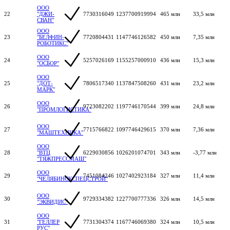
ООО
22
"ДЖИ-
7730316049
1237700919994
465 млн
33,5 млн
СВАН"
ООО
23
"БЕЛФИН-
7720804431
1147746126582
450 млн
7,35 млн
РОБОТИКС"
ООО
24
5257026169
1155257000910
436 млн
15,3 млн
"ОСБОР"
ООО
25
"ДОТ-
7806517340
1137847508260
431 млн
23,2 млн
МАРК"
ООО
26
9723082202
1197746170544
399 млн
24,8 млн
"ПРОМЛОГИСТИКА"
ООО
27
7715766822
1097746429615
370 млн
7,36 млн
"МАШТЕХНИКА"
ООО
28
"ВТЦ
6229030856
1026201074701
343 млн
-3,77 млн
"ТЯЖПРЕССМАШ"
ООО
29
7451084246
1027402923184
327 млн
11,4 млн
"ЧЕЛЯБИНСКСПЕЦСТРОЙ"
ООО
30
9729334382
1227700777336
326 млн
14,5 млн
"ЭКВИДИС"
ООО
31
"ГЕЛЛЕР
7731304374
1167746069380
324 млн
10,5 млн
РУС"