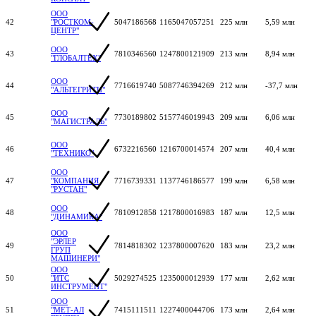
ООО
42
"РОСТКОМ-
5047186568
1165047057251
225 млн
5,59 млн
ЦЕНТР"
ООО
43
7810346560
1247800121909
213 млн
8,94 млн
"ГЛОБАЛТЕХ"
ООО
44
7716619740
5087746394269
212 млн
-37,7 млн
"АЛЬТЕГРИТИ"
ООО
45
7730189802
5157746019943
209 млн
6,06 млн
"МАГИСТРАЛЬ"
ООО
46
6732216560
1216700014574
207 млн
40,4 млн
"ТЕХНИКО"
ООО
47
"КОМПАНИЯ
7716739331
1137746186577
199 млн
6,58 млн
"РУСТАН"
ООО
48
7810912858
1217800016983
187 млн
12,5 млн
"ДИНАМИКА"
ООО
"ЭРЛЕР
49
7814818302
1237800007620
183 млн
23,2 млн
ГРУП
МАШИНЕРИ"
ООО
50
"ИТС
5029274525
1235000012939
177 млн
2,62 млн
ИНСТРУМЕНТ"
ООО
51
"МЕТ-АЛ
7415111511
1227400044706
173 млн
2,64 млн