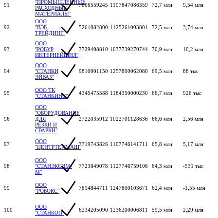
"ПРОМЫШЛЕННЫЕ
91
7806559245
1197847086359
72,7 млн
9,54 млн
РАСХОДНЫЕ
МАТЕРИАЛЫ"
ООО
92
"ВЭБ
5261082800
1125261003801
72,5 млн
3,74 млн
ТРЕЙДИНГ"
ООО
93
"РОБУР
7729408810
1037739270744
70,9 млн
10,2 млн
ИНТЕРНЕЙШНЛ"
ООО
94
"СТАНКИ
9810001150
1257800062080
69,5 млн
88 тыс
ЭЙВАЗ"
ООО ТК
95
4345475588
1184350000230
66,7 млн
926 тыс
"СТАНКИНС"
ООО
"ОБОРУДОВАНИЕ
96
ДЛЯ
2722035912
1022701128636
66,6 млн
2,56 млн
РЕЗКИ И
СВАРКИ"
ООО
97
7719743826
1107746141711
65,8 млн
5,17 млн
"ЦЕНТРТЕХМАШ"
ООО
98
"СТАНЭКСИМ-
7723849078
1127746759106
64,3 млн
-531 тыс
М"
ООО
99
7814844711
1247800103671
62,4 млн
-1,55 млн
"РОБОКС"
ООО
100
6234205090
1236200006811
59,5 млн
2,29 млн
"СТАНКОП"