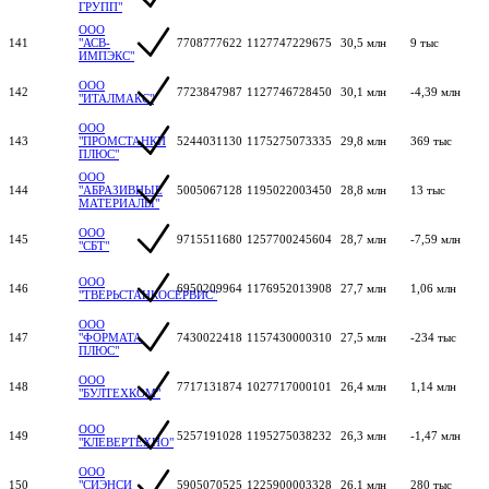
ГРУПП"
ООО
141
"АСВ-
7708777622
1127747229675
30,5 млн
9 тыс
ИМПЭКС"
ООО
142
7723847987
1127746728450
30,1 млн
-4,39 млн
"ИТАЛМАКС"
ООО
143
"ПРОМСТАНКИ
5244031130
1175275073335
29,8 млн
369 тыс
ПЛЮС"
ООО
144
"АБРАЗИВНЫЕ
5005067128
1195022003450
28,8 млн
13 тыс
МАТЕРИАЛЫ"
ООО
145
9715511680
1257700245604
28,7 млн
-7,59 млн
"СБТ"
ООО
146
6950209964
1176952013908
27,7 млн
1,06 млн
"ТВЕРЬСТАНКОСЕРВИС"
ООО
147
"ФОРМАТА
7430022418
1157430000310
27,5 млн
-234 тыс
ПЛЮС"
ООО
148
7717131874
1027717000101
26,4 млн
1,14 млн
"БУЛТЕХКОМ"
ООО
149
5257191028
1195275038232
26,3 млн
-1,47 млн
"КЛЕВЕРТЕХНО"
ООО
150
"СИЭНСИ
5905070525
1225900003328
26,1 млн
280 тыс