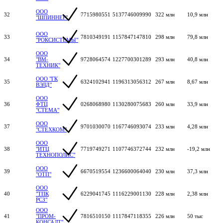
ООО
32
7715980551
5137746009990
322 млн
10,9 млн
"ШПИННЕР"
ООО
33
7810349191
1157847147810
298 млн
79,8 млн
"РОКСИСТЕМЫ"
ООО
34
"ВМ-
9728064574
1227700301289
293 млн
40,8 млн
ТЕХНИК"
ООО "ГК
35
6324102941
1196313056312
267 млн
8,67 млн
ВЭЛД"
ООО
36
ФТЦ
0268068980
1130280075683
260 млн
33,9 млн
"СТЕМА"
ООО
37
9701030070
1167746093074
233 млн
4,28 млн
"СТЕХКОМ"
ООО
38
"ИТЦ
7719749271
1107746372744
232 млн
-19,2 млн
ТЕХНОПОЛИС"
ООО
39
6670519554
1236600064040
230 млн
37,3 млн
"ОТП"
ООО
40
"ТПК
6229041745
1116229001130
228 млн
2,38 млн
РСЗ"
ООО
41
"ПРОМ-
7816510150
1117847118355
226 млн
50 тыс
КОНСАЛТ"