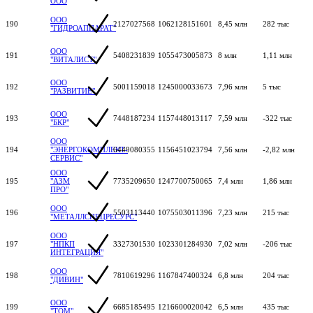
ООО
ООО
190
2127027568
1062128151601
8,45 млн
282 тыс
"ГИДРОАППАРАТ"
ООО
191
5408231839
1055473005873
8 млн
1,11 млн
"ВИТАЛИСТ"
ООО
192
5001159018
1245000033673
7,96 млн
5 тыс
"РАЗВИТИЕ"
ООО
193
7448187234
1157448013117
7,59 млн
-322 тыс
"БКР"
ООО
194
"ЭНЕРГОКОМПЛЕКТ-
6449080355
1156451023794
7,56 млн
-2,82 млн
СЕРВИС"
ООО
195
"АЗМ
7735209650
1247700750065
7,4 млн
1,86 млн
ПРО"
ООО
196
5503113440
1075503011396
7,23 млн
215 тыс
"МЕТАЛЛСПЕЦРЕСУРС"
ООО
197
"НПКП
3327301530
1023301284930
7,02 млн
-206 тыс
ИНТЕГРАЦИЯ"
ООО
198
7810619296
1167847400324
6,8 млн
204 тыс
"ДИВИН"
ООО
199
6685185495
1216600020042
6,5 млн
435 тыс
"ТОМ"