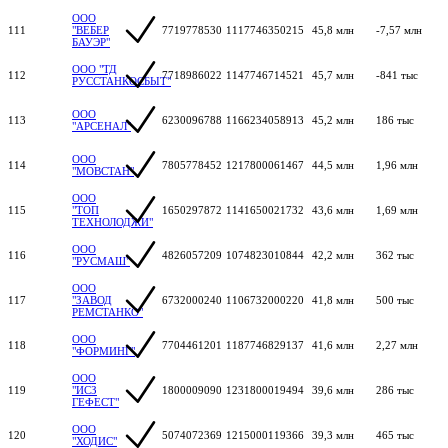
ООО
111
"ВЕБЕР
7719778530
1117746350215
45,8 млн
-7,57 млн
БАУЭР"
ООО "ТД
112
7718986022
1147746714521
45,7 млн
-841 тыс
РУССТАНКОСБЫТ"
ООО
113
6230096788
1166234058913
45,2 млн
186 тыс
"АРСЕНАЛ"
ООО
114
7805778452
1217800061467
44,5 млн
1,96 млн
"МОВСТАН"
ООО
115
"ТОП
1650297872
1141650021732
43,6 млн
1,69 млн
ТЕХНОЛОДЖИ"
ООО
116
4826057209
1074823010844
42,2 млн
362 тыс
"РУСМАШ"
ООО
117
"ЗАВОД
6732000240
1106732000220
41,8 млн
500 тыс
РЕМСТАНКО"
ООО
118
7704461201
1187746829137
41,6 млн
2,27 млн
"ФОРМИНГ"
ООО
119
"ИСЗ
1800009090
1231800019494
39,6 млн
286 тыс
ГЕФЕСТ"
ООО
120
5074072369
1215000119366
39,3 млн
465 тыс
"ХОДИС"