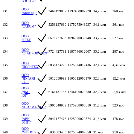
ВОСТОК"
ООО
131
2466199057
1192468007720
34,7 млн
260 тыс
"АККОРД"
ООО
132
5258137680
1175275048937
34,1 млн
361 тыс
"САКОМ"
ООО
133
6670277633
1096670036748
33,7 млн
527 тыс
"ТТМ"
ООО
134
7724427791
1187746012607
33,2 млн
287 тыс
"СТАНКОИНТЕХ"
ООО
135
5036123220
1125074012436
32,4 млн
4,37 млн
"ПОЛИТЕХ"
ООО
136
"ДУГАРД
5012058999
1105012000170
32,3 млн
12,2 млн
РУС"
ООО
137
"ДМТ
6166131753
1246100029230
32,2 млн
-6,03 млн
ЮГ"
ООО
138
5905048939
1175958003616
31,6 млн
323 тыс
"ПЛАЗМАСНАБ"
ООО
139
"АВН
5040177476
1225000020574
31,3 млн
478 тыс
ВЕНТ"
ООО
140
"МЕТИН-
5036083433
1075074009658
31 млн
219 тыс