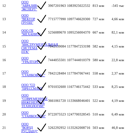
ООО
12
"АБРАЗИВ
3907201963
1083925022532
813 млн
-545 тыс
ЭКСПЕРТ"
ООО
13
"ВЕКТОР
7715777990
1097746620300
727 млн
4,66 млн
ГРУПП"
ООО ГК
14
5256089670
1095256004370
667 млн
82,1 млн
"МЕХАНИТ"
ООО
"ИНСТРУМЕНТАЛЬНАЯ
15
7842139084
1177847253198
582 млн
4,15 млн
СИСТЕМА
ПТК"
ООО
16
7444055501
1077444010379
580 млн
22,8 млн
"УРАЛТОРГ"
ООО
17
7842128484
1177847067441
558 млн
2,37 млн
"СТАНКОБОКС"
ООО "СО
18
9701032600
1167746175442
533 млн
8,25 млн
"ПРЕССМАШ"
ООО
"СОВРЕМЕННЫЕ
19
3661061720
1133668046401
522 млн
4,19 млн
ИНЖЕНЕРНЫЕ
ТЕХНОЛОГИИ"
ООО
20
9722075523
1247700328545
510 млн
6,49 млн
"СТАНКОСИТИ"
ООО
21
"ВОРЛД
5262292952
1135262008716
503 млн
46,8 млн
РУСЛАНД"