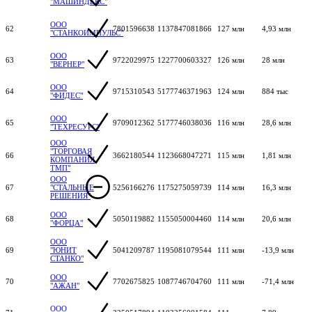
"МАШИНДЕКС"
ООО
62
7801596638
1137847081866
127 млн
4,93 млн
"СТАНКОИМПУЛЬС"
ООО
63
9722029975
1227700603327
126 млн
28 млн
"ВЕРНЕР"
ООО
64
9715310543
5177746371963
124 млн
884 тыс
"ФИДЕС"
ООО
65
9709012362
5177746038036
116 млн
28,6 млн
"ТЕХРЕСУРС"
ООО
"ТОРГОВАЯ
66
3662180544
1123668047271
115 млн
1,81 млн
КОМПАНИЯ
ТМП"
ООО
67
"СТАЛЬНЫЕ
5256166276
1175275059739
114 млн
16,3 млн
РЕШЕНИЯ"
ООО
68
5050119882
1155050004460
114 млн
20,6 млн
"ФОРЦА"
ООО
69
"ЮНИТ
5041209787
1195081079544
111 млн
-13,9 млн
СТАНКО"
ООО
70
7702675825
1087746704760
111 млн
-71,4 млн
"АЖАН"
ООО