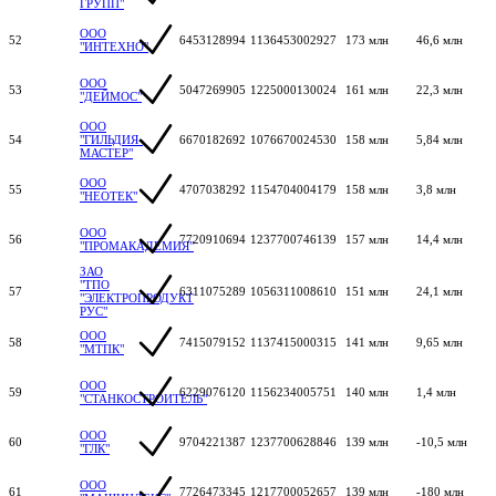
ГРУПП"
ООО
52
6453128994
1136453002927
173 млн
46,6 млн
"ИНТЕХНО"
ООО
53
5047269905
1225000130024
161 млн
22,3 млн
"ДЕЙМОС"
ООО
54
"ГИЛЬДИЯ-
6670182692
1076670024530
158 млн
5,84 млн
МАСТЕР"
ООО
55
4707038292
1154704004179
158 млн
3,8 млн
"НЕОТЕК"
ООО
56
7720910694
1237700746139
157 млн
14,4 млн
"ПРОМАКАДЕМИЯ"
ЗАО
"ТПО
57
6311075289
1056311008610
151 млн
24,1 млн
"ЭЛЕКТРОПРОДУКТ
РУС"
ООО
58
7415079152
1137415000315
141 млн
9,65 млн
"МТПК"
ООО
59
6229076120
1156234005751
140 млн
1,4 млн
"СТАНКОСТРОИТЕЛЬ"
ООО
60
9704221387
1237700628846
139 млн
-10,5 млн
"ГЛК"
ООО
61
7726473345
1217700052657
139 млн
-180 млн