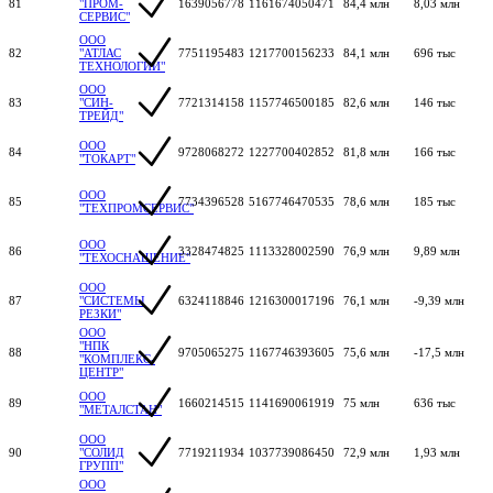
81
"ПРОМ-
1639056778
1161674050471
84,4 млн
8,03 млн
СЕРВИС"
ООО
82
"АТЛАС
7751195483
1217700156233
84,1 млн
696 тыс
ТЕХНОЛОГИИ"
ООО
83
"СИН-
7721314158
1157746500185
82,6 млн
146 тыс
ТРЕЙД"
ООО
84
9728068272
1227700402852
81,8 млн
166 тыс
"ТОКАРТ"
ООО
85
7734396528
5167746470535
78,6 млн
185 тыс
"ТЕХПРОМСЕРВИС"
ООО
86
3328474825
1113328002590
76,9 млн
9,89 млн
"ТЕХОСНАЩЕНИЕ"
ООО
87
"СИСТЕМЫ
6324118846
1216300017196
76,1 млн
-9,39 млн
РЕЗКИ"
ООО
"НПК
88
9705065275
1167746393605
75,6 млн
-17,5 млн
"КОМПЛЕКС-
ЦЕНТР"
ООО
89
1660214515
1141690061919
75 млн
636 тыс
"МЕТАЛСТАН"
ООО
90
"СОЛИД
7719211934
1037739086450
72,9 млн
1,93 млн
ГРУПП"
ООО