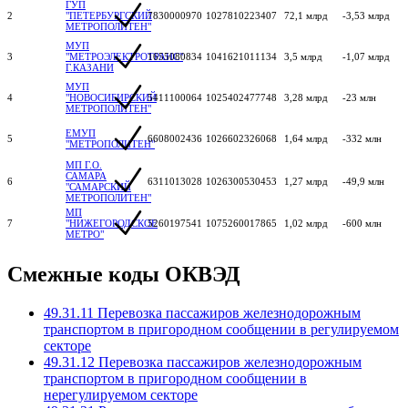
ГУП
2
"ПЕТЕРБУРГСКИЙ
7830000970
1027810223407
72,1 млрд
-3,53 млрд
МЕТРОПОЛИТЕН"
МУП
3
"МЕТРОЭЛЕКТРОТРАНС"
1655080834
1041621011134
3,5 млрд
-1,07 млрд
Г.КАЗАНИ
МУП
4
"НОВОСИБИРСКИЙ
5411100064
1025402477748
3,28 млрд
-23 млн
МЕТРОПОЛИТЕН"
ЕМУП
5
6608002436
1026602326068
1,64 млрд
-332 млн
"МЕТРОПОЛИТЕН"
МП Г.О.
САМАРА
6
6311013028
1026300530453
1,27 млрд
-49,9 млн
"САМАРСКИЙ
МЕТРОПОЛИТЕН"
МП
7
"НИЖЕГОРОДСКОЕ
5260197541
1075260017865
1,02 млрд
-600 млн
МЕТРО"
Смежные коды ОКВЭД
49.31.11 Перевозка пассажиров железнодорожным
транспортом в пригородном сообщении в регулируемом
секторе
49.31.12 Перевозка пассажиров железнодорожным
транспортом в пригородном сообщении в
нерегулируемом секторе