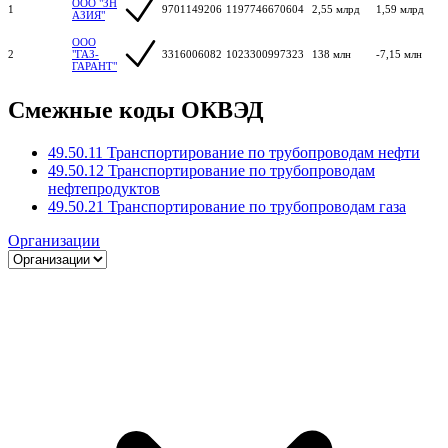
ООО "ЗН
1
9701149206
1197746670604
2,55 млрд
1,59 млрд
АЗИЯ"
ООО
2
"ГАЗ-
3316006082
1023300997323
138 млн
-7,15 млн
ГАРАНТ"
Смежные коды ОКВЭД
49.50.11 Транспортирование по трубопроводам нефти
49.50.12 Транспортирование по трубопроводам
нефтепродуктов
49.50.21 Транспортирование по трубопроводам газа
Организации