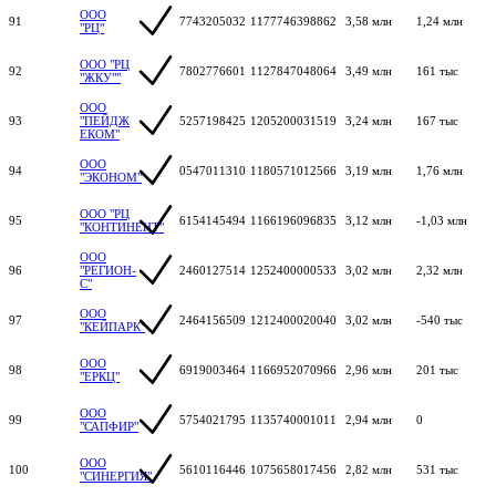
ООО
91
7743205032
1177746398862
3,58 млн
1,24 млн
"РЦ"
ООО "РЦ
92
7802776601
1127847048064
3,49 млн
161 тыс
"ЖКУ""
ООО
93
"ПЕЙДЖ
5257198425
1205200031519
3,24 млн
167 тыс
ЕКОМ"
ООО
94
0547011310
1180571012566
3,19 млн
1,76 млн
"ЭКОНОМ"
ООО "РЦ
95
6154145494
1166196096835
3,12 млн
-1,03 млн
"КОНТИНЕНТ"
ООО
96
"РЕГИОН-
2460127514
1252400000533
3,02 млн
2,32 млн
С"
ООО
97
2464156509
1212400020040
3,02 млн
-540 тыс
"КЕЙПАРК"
ООО
98
6919003464
1166952070966
2,96 млн
201 тыс
"ЕРКЦ"
ООО
99
5754021795
1135740001011
2,94 млн
0
"САПФИР"
ООО
100
5610116446
1075658017456
2,82 млн
531 тыс
"СИНЕРГИЯ"