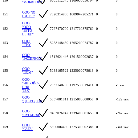
150
6685112345
1169658050704
0
0
"МОБИПЭЙ"
ООО "Ю-
151
7820314938
1089847205271
0
0
ПИТЕР"
ООО
"ООО
152
7727470700
1217700375760
0
0
"БЕТО-
ВЕНД""
ООО
153
5258148459
1205200024787
0
0
"РТО"
ООО
154
1512021446
1201500002637
0
0
"ЭКСПРЕСС"
ООО
155
5038165522
1225000075618
0
0
"ДОМ"
ООО
"ИНВОЙС-
156
2537140790
1192536019411
0
-1 тыс
ПЭЙ
ТЕХ"
ООО
157
5837081011
1215800008050
0
-122 тыс
"ДОБРОДЕЛ"
ООО
158
9403026047
1239400001653
0
-262 тыс
"ЛУГАПЭЙ"
ООО
159
5300004460
1225300002388
0
-341 тыс
"САГА"