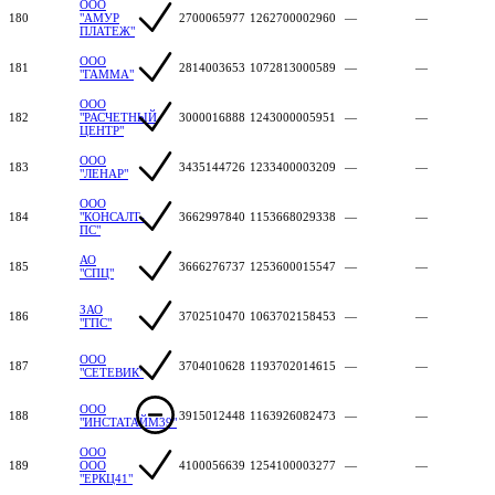
ООО
180
"АМУР
2700065977
1262700002960
—
—
ПЛАТЕЖ"
ООО
181
2814003653
1072813000589
—
—
"ГАММА"
ООО
182
"РАСЧЕТНЫЙ
3000016888
1243000005951
—
—
ЦЕНТР"
ООО
183
3435144726
1233400003209
—
—
"ЛЕНАР"
ООО
184
"КОНСАЛТ-
3662997840
1153668029338
—
—
ПС"
АО
185
3666276737
1253600015547
—
—
"СПЦ"
ЗАО
186
3702510470
1063702158453
—
—
"ГПС"
ООО
187
3704010628
1193702014615
—
—
"СЕТЕВИК"
ООО
188
3915012448
1163926082473
—
—
"ИНСТАТАЙМ39"
ООО
189
ООО
4100056639
1254100003277
—
—
"ЕРКЦ41"