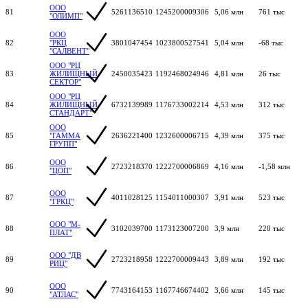
ООО
81
5261136510
1245200009306
5,06 млн
761 тыс
"ОЛИМП"
ООО
82
"РКЦ
3801047454
1023800527541
5,04 млн
-68 тыс
"САЛВЕНТ"
ООО "РЦ
83
ЖИЛИЩНЫЙ
2450035423
1192468024946
4,81 млн
26 тыс
СЕКТОР"
ООО "РЦ
84
ЖИЛИЩНЫЙ
6732139989
1176733002214
4,53 млн
312 тыс
СТАНДАРТ"
ООО
85
"ГАММА
2636221400
1232600006715
4,39 млн
375 тыс
ГРУПП"
ООО
86
2723218370
1222700006869
4,16 млн
-1,58 млн
"ЦОП"
ООО
87
4011028125
1154011000307
3,91 млн
523 тыс
"ГРКЦ"
ООО "М-
88
3102039700
1173123007200
3,9 млн
220 тыс
ПЛАТ"
ООО "ДВ
89
2723218958
1222700009443
3,89 млн
192 тыс
РИЦ"
ООО
90
7743164153
1167746674402
3,66 млн
145 тыс
"АТЛАС"