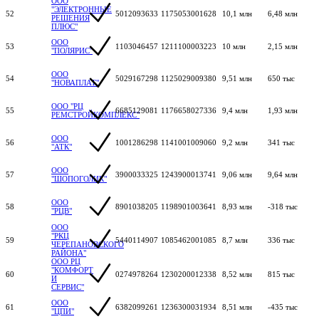
ООО
"ЭЛЕКТРОННЫЕ
52
5012093633
1175053001628
10,1 млн
6,48 млн
РЕШЕНИЯ
ПЛЮС"
ООО
53
1103046457
1211100003223
10 млн
2,15 млн
"ПОЛЯРИС"
ООО
54
5029167298
1125029009380
9,51 млн
650 тыс
"НОВАПЛАТ"
ООО "РЦ
55
6685129081
1176658027336
9,4 млн
1,93 млн
РЕМСТРОЙКОМПЛЕКС"
ООО
56
1001286298
1141001009060
9,2 млн
341 тыс
"АТК"
ООО
57
3900033325
1243900013741
9,06 млн
9,64 млн
"ШОПОГОЛИК"
ООО
58
8901038205
1198901003641
8,93 млн
-318 тыс
"РЦВ"
ООО
"РКЦ
59
5440114907
1085462001085
8,7 млн
336 тыс
ЧЕРЕПАНОВСКОГО
РАЙОНА"
ООО РЦ
"КОМФОРТ
60
0274978264
1230200012338
8,52 млн
815 тыс
И
СЕРВИС"
ООО
61
6382099261
1236300031934
8,51 млн
-435 тыс
"ЦПИ"