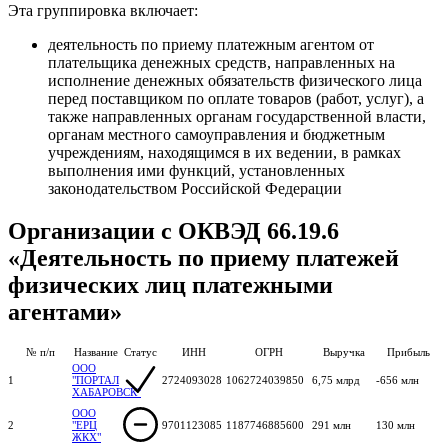
Эта группировка включает:
деятельность по приему платежным агентом от
плательщика денежных средств, направленных на
исполнение денежных обязательств физического лица
перед поставщиком по оплате товаров (работ, услуг), а
также направленных органам государственной власти,
органам местного самоуправления и бюджетным
учреждениям, находящимся в их ведении, в рамках
выполнения ими функций, установленных
законодательством Российской Федерации
Организации с ОКВЭД 66.19.6
«Деятельность по приему платежей
физических лиц платежными
агентами»
№ п/п
Название
Статус
ИНН
ОГРН
Выручка
Прибыль
ООО
1
"ПОРТАЛ
2724093028
1062724039850
6,75 млрд
-656 млн
ХАБАРОВСК"
ООО
2
"ЕРЦ
9701123085
1187746885600
291 млн
130 млн
ЖКХ"