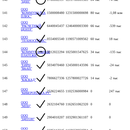
"ЦПП"
ООО
141
"КОММУНАЛКА
1500008480
1231500000698
80 тыс
-1,08 млн
ПЛЮС"
ООО
142
"РАСЧЕТНЫЙ
6440045437
1246400003300
66 тыс
-539 тыс
ЦЕНТР"
ООО
143
0554005540
1190571009562
60 тыс
18 тыс
"ТЕХНОСЕРВИС"
ООО
144
"КОММУНАЛЬНЫЕ
5012022294
1025001547625
34 тыс
-135 тыс
ПЛАТЕЖИ"
ООО
145
"ЕИРЦ
5034070460
1245000143596
16 тыс
-24 тыс
"ВААП"
ООО
146
7806627336
1257800027726
14 тыс
-2 тыс
"КАСКАД"
ООО
147
2536224655
1102536000984
0
247 тыс
"КИБЕРОПЛАТА.РУ"
ООО
148
2632104760
1162651062320
0
0
"МПЦ"
ООО
149
2904010207
1032901361107
0
0
"ЦИТОН"
ООО