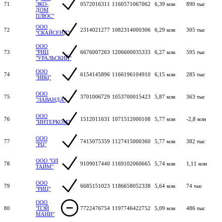
71
ЭКО-
0572016311
1160571067062
6,39 млн
890 тыс
ДОМ
ПЛЮС"
ООО
72
2314021277
1082314000306
6,29 млн
305 тыс
"СКАЙСЕНД"
ООО
73
"РИЦ
6676007263
1206600035333
6,27 млн
595 тыс
"УРАЛЬСКИЙ"
ООО
74
6154145896
1166196104910
6,15 млн
285 тыс
"ИВЦ"
ООО
75
3701006729
1053700015423
5,87 млн
363 тыс
"ЛАВАНДА"
ООО
76
1512011631
1071512000108
5,77 млн
-2,8 млн
"ИНТЕРКОМ"
ООО
77
7415075359
1127415000360
5,77 млн
382 тыс
"РЦ"
ООО "ОЛ
78
9109017440
1169102060665
5,74 млн
1,11 млн
ТАЙМ"
ООО
79
6685151023
1186658052338
5,64 млн
74 тыс
"РИЦ"
ООО
80
"ПЭЙ
7722476754
1197746422752
5,09 млн
486 тыс
МАНИ"