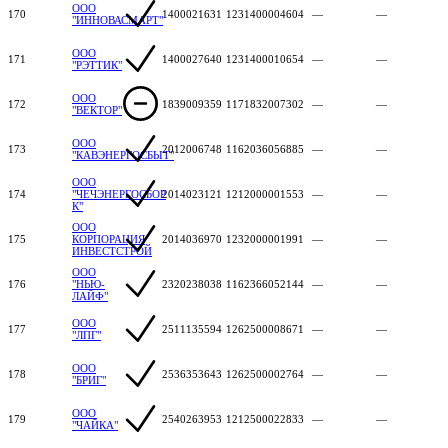
ООО
170
1400021631
1231400004604
—
—
"ИННОВАСМАРТ"
ООО
171
1400027640
1231400010654
—
—
"РЭТТИК"
ООО
172
1839009359
1171832007302
—
—
"ВЕКТОР"
ООО
173
2012006748
1162036056885
—
—
"КАВЭНЕРГОСБЫТ"
ООО
174
"ЧЕЧЭНЕРГОСБОР
2014023121
1212000001553
—
—
К"
ООО
175
КОРПОРАЦИЯ
2014036970
1232000001991
—
—
ИНВЕСТСТРОЙ
ООО
176
"НЬЮ-
2320238038
1162366052144
—
—
ЛАЙФ"
ООО
177
2511135594
1262500008671
—
—
"ЛПГ"
ООО
178
2536353643
1262500002764
—
—
"БРИГ"
ООО
179
2540263953
1212500022833
—
—
"ЧАЙКА"