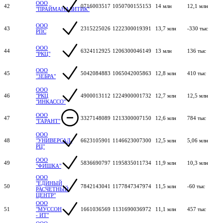
ООО
42
0716003517
1050700155153
14 млн
12,1 млн
"ПРАЙМАНАЛИТИК"
ООО
43
2315225026
1222300019391
13,7 млн
-330 тыс
РПС
ООО
44
6324112925
1206300046149
13 млн
136 тыс
"РКЦ"
ООО
45
5042084883
1065042005863
12,8 млн
410 тыс
"ЗЕБРА"
ООО
46
"РКЦ
4900013112
1224900001732
12,7 млн
12,5 млн
"ИНКАССО"
ООО
47
3327148089
1213300007150
12,6 млн
784 тыс
"ГАРАНТ"
ООО
48
"УНИВЕРСАЛ-
6623105901
1146623007300
12,5 млн
5,06 млн
РЦ"
ООО
49
5836690797
1195835011734
11,9 млн
10,3 млн
"ФИШКА"
ООО
"ЕДИНЫЙ
50
7842143041
1177847347974
11,5 млн
-60 тыс
РАСЧЕТНЫЙ
ЦЕНТР"
ООО
51
"МУССОН
1661036569
1131690036972
11,1 млн
457 тыс
- ИТ"