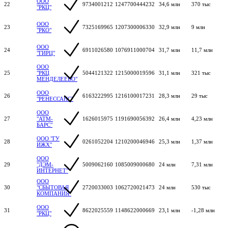
ООО
22
9734001212
1247700444232
34,6 млн
370 тыс
"РКЦ"
ООО
23
7325169965
1207300006330
32,9 млн
9 млн
"РКО"
ООО
24
6911026580
1076911000704
31,7 млн
11,7 млн
"ГИРЦ"
ООО
25
"РКЦ
5044121322
1215000019596
31,1 млн
321 тыс
МЕНДЕЛЕЕВО"
ООО
26
6163222995
1216100017231
28,3 млн
29 тыс
"РЕНЕССАНС"
ООО
27
"АТМ-
1626015975
1191690056392
26,4 млн
4,23 млн
БАРС"
ООО "ГУ
28
0261052204
1210200046946
25,3 млн
1,37 млн
ИЖХ"
ООО
29
"ДЭМ-
5009062160
1085009000680
24 млн
7,31 млн
ИНТЕРНЕТ"
ООО
30
"СБЫТОВАЯ
2720033003
1062720021473
24 млн
530 тыс
КОМПАНИЯ"
ООО
31
8622025559
1148622000669
23,1 млн
-1,28 млн
"РКЦ"