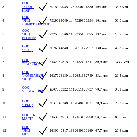
ООО
3
"АГЕНТ
2015009955
1232000001530
194 млн
36,5 млн
ПЭЙ"
ООО
4
"РИЦ-
7329014049
1147329000994
161 млн
38,6 млн
ДИМИТРОВГРАД"
ООО
5
"РИЦ-
7325055566
1057325055875
137 млн
13,7 млн
РЕГИОН"
ООО
6
2626044840
1152651027957
130 млн
46,8 млн
"ЕРКЦ"
ООО
7
2452039575
1132452001747
89,9 млн
-33,7 млн
"ТРАНСКОМ"
ООО
8
"КОМПАНИЯ
2627026139
1162651062749
83,1 млн
29,5 млн
"РИЦ"
ООО
9
2607800322
1112651023737
78,7 млн
3,01 млн
"СЕВКАВПЛАТЕЖ"
ООО
10
2631040288
1092648001071
70,9 млн
25,8 млн
"ГРКЦ"
ООО "П-
11
7453233013
1117453007000
68,7 млн
863 тыс
МАРТ"
ООО
12
"РИЦ
2630040817
1082649000169
67,7 млн
20,4 млн
МВ"