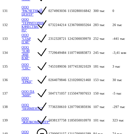
ООО
131
"РАСЧЕТНЫЙ
0274903036
1150280016842
300 тыс
0
ЦЕНТР"
ООО
"ТЕРРИТОРИЯ
132
6732244214
1236700003264
283 тыс
26 тыс
КАЧЕСТВА-
РЦ"
ООО
133
"СТАР
2312328721
1242300039970
252 тыс
-441 тыс
ПЭЙ"
ООО
"ПЭЙ
134
7729649484
1107746083873
245 тыс
-3,41 млн
ЭНИ
ВЭЙ"
ООО
135
7453189036
1077453021029
181 тыс
3 тыс
"СПС"
ООО
136
0264079846
1210200021460
153 тыс
30 тыс
"ЕРКЦ"
ООО ПА
137
5047171057
1155047007653
150 тыс
-5 тыс
"МИР"
ООО
138
7736330610
1207700385936
107 тыс
-297 тыс
"ПЕЙМЕНТС"
ООО
139
5038137758
1185050010970
101 тыс
323 тыс
"ЖИЛКОМЦЕНТР"
ООО
140
1700002157
1211700001589
84 тыс
74 тыс