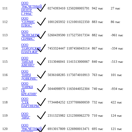
ООО
"РАСЧЕТНЫЙ
111
0274393410
1250200005791
942 тыс
27 тыс
ЦЕНТР
Г.УФЫ"
ООО
112
"СЕРВИС
1001265932
1121001022350
883 тыс
86 тыс
ПЛЮС"
ООО
113
"КОНСЬЕРЖ
5260439590
1175275017334
882 тыс
-961 тыс
СЕРВИС"
ООО
114
"ГОРОДСКИЕ
7453324447
1187456043114
867 тыс
-334 тыс
ПЛАТЕЖИ"
ООО
115
"ПЯТАЯ
1513046041
1141513000067
840 тыс
-513 тыс
АВЕНЮ"
ООО
116
"ЕИРЦ
5036168285
1175074010913
763 тыс
101 тыс
ДОВЕРИЕ"
ООО
"ЕИРКЦ
117
5044098970
1165044052304
740 тыс
-934 тыс
ГК
КРЕАТИВ"
ООО
118
"СТК
7734484252
1237700600059
732 тыс
422 тыс
ПАРТНЕРЫ"
ООО
119
2311325982
1212300062270
710 тыс
124 тыс
"НРЦ"
ООО
120
"РАСЧЁТНЫЙ
6913017809
1226900013471
695 тыс
121 тыс