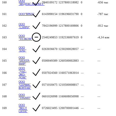
ООО
160
7840109172
1237800118082
0
-656 тыс
"ЯНДЕКС.МАРКЕТ"
161
ООО"ВРКЦ"
6143098154
1196196031790
0
-787 тыс
ООО
162
7842196999
1217800169806
0
-812 тыс
"СЗИРЦ"
ООО
163
2540249853
1192536007619
0
-4,14 млн
"ТЕЗКОМ"
ООО
164
0263036670
1230200028057
—
—
"ЕРЦ"
ООО
165
"ЦЕНТР-
0500049389
1260500002883
—
—
МИР"
ООО
"ДАГ-
166
0507024560
1160571063014
—
—
ЭКО-
ДОМ"
ООО
167
"СЕРВИС
0571018475
1210500008817
—
—
КОНТАК"
ООО
168
0601026998
1160608050998
—
—
"ТРАМП"
ООО
169
"ВЕСТ
0726023495
1200700001446
—
—
СИТИ"