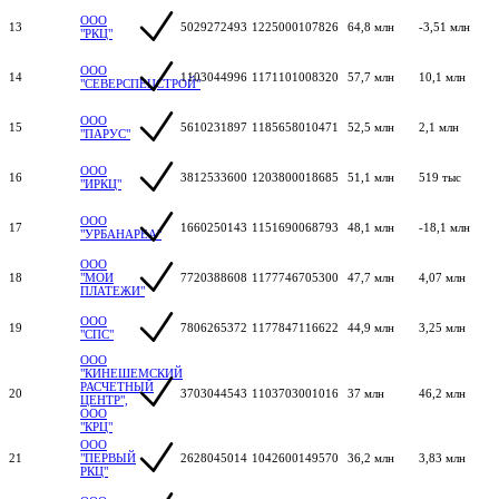
ООО
13
5029272493
1225000107826
64,8 млн
-3,51 млн
"РКЦ"
ООО
14
1103044996
1171101008320
57,7 млн
10,1 млн
"СЕВЕРСПЕЦСТРОЙ"
ООО
15
5610231897
1185658010471
52,5 млн
2,1 млн
"ПАРУС"
ООО
16
3812533600
1203800018685
51,1 млн
519 тыс
"ИРКЦ"
ООО
17
1660250143
1151690068793
48,1 млн
-18,1 млн
"УРБАНАРЕА"
ООО
18
"МОИ
7720388608
1177746705300
47,7 млн
4,07 млн
ПЛАТЕЖИ"
ООО
19
7806265372
1177847116622
44,9 млн
3,25 млн
"СПС"
ООО
"КИНЕШЕМСКИЙ
РАСЧЕТНЫЙ
20
3703044543
1103703001016
37 млн
46,2 млн
ЦЕНТР",
ООО
"КРЦ"
ООО
21
"ПЕРВЫЙ
2628045014
1042600149570
36,2 млн
3,83 млн
РКЦ"