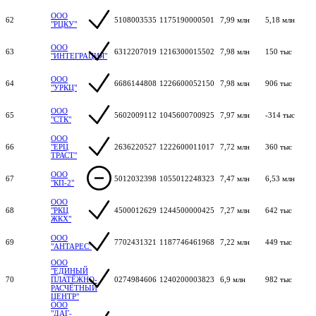
ООО
62
5108003535
1175190000501
7,99 млн
5,18 млн
"РЦКУ"
ООО
63
6312207019
1216300015502
7,98 млн
150 тыс
"ИНТЕГРАЦИЯ"
ООО
64
6686144808
1226600052150
7,98 млн
906 тыс
"УРКЦ"
ООО
65
5602009112
1045600700925
7,97 млн
-314 тыс
"СТК"
ООО
66
"ЕРЦ
2636220527
1222600011017
7,72 млн
360 тыс
ТРАСТ"
ООО
67
5012032398
1055012248323
7,47 млн
6,53 млн
"КП-2"
ООО
68
"РКЦ
4500012629
1244500000425
7,27 млн
642 тыс
ЖКХ"
ООО
69
7702431321
1187746461968
7,22 млн
449 тыс
"АНТАРЕС"
ООО
"ЕДИНЫЙ
70
ПЛАТЁЖНО-
0274984606
1240200003823
6,9 млн
982 тыс
РАСЧЁТНЫЙ
ЦЕНТР"
ООО
"ДАГ-