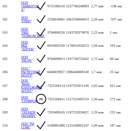
ООО
101
"АКВАПУПС
9725186510
1257700240093
2,77 млн
-138 тыс
А"
ООО
102
2336018461
1062336004653
2,26 млн
-537 тыс
"ЕРКЦ"
ООО
103
"РКЦ
3704009326
1163702079078
2,23 млн
1 тыс
"ТЕЙКОВСКИЙ"
ООО
104
РКЦ
6919003520
1176952018253
1,94 млн
103 тыс
"АЙТЕК"
ООО
105
9704009013
1197746752642
1,72 млн
66 тыс
"НЕОН"
ООО "
106
РАСЧЕТНЫЙ
6440019927
1096440000140
1,7 млн
25 тыс
ЦЕНТР"
ООО
"ВАШ
107
7325166114
1197325011146
1,62 млн
621 тыс
ПЛАТЕЖНЫЙ
АГЕНТ"
ООО
108
7325106411
1117325005533
1,36 млн
272 тыс
"СЕРВИСК"
ООО
109
"ОПЛАТИ
7203489245
1197232024021
1,29 млн
232 тыс
ОНЛАЙН"
ООО "РЦ
110
5190091080
1225100002247
1,09 млн
107 тыс
СОВА"