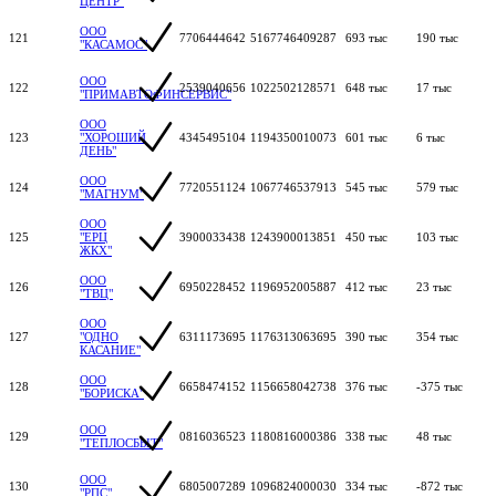
ЦЕНТР"
ООО
121
7706444642
5167746409287
693 тыс
190 тыс
"КАСАМОС"
ООО
122
2539040656
1022502128571
648 тыс
17 тыс
"ПРИМАВТОФИНСЕРВИС"
ООО
123
"ХОРОШИЙ
4345495104
1194350010073
601 тыс
6 тыс
ДЕНЬ"
ООО
124
7720551124
1067746537913
545 тыс
579 тыс
"МАГНУМ"
ООО
125
"ЕРЦ
3900033438
1243900013851
450 тыс
103 тыс
ЖКХ"
ООО
126
6950228452
1196952005887
412 тыс
23 тыс
"ТВЦ"
ООО
127
"ОДНО
6311173695
1176313063695
390 тыс
354 тыс
КАСАНИЕ"
ООО
128
6658474152
1156658042738
376 тыс
-375 тыс
"БОРИСКА"
ООО
129
0816036523
1180816000386
338 тыс
48 тыс
"ТЕПЛОСБЫТ"
ООО
130
6805007289
1096824000030
334 тыс
-872 тыс
"РПС"