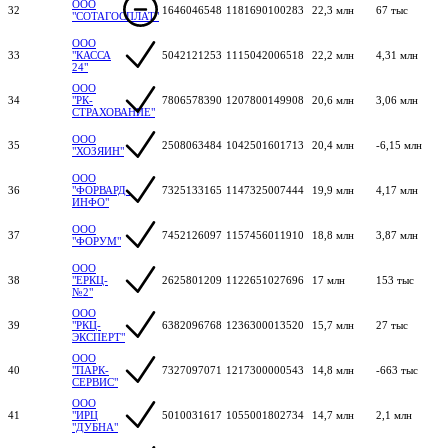
ООО
32
1646046548
1181690100283
22,3 млн
67 тыс
"СОТАГОСПЛАТ"
ООО
33
"КАССА
5042121253
1115042006518
22,2 млн
4,31 млн
24"
ООО
34
"РК-
7806578390
1207800149908
20,6 млн
3,06 млн
СТРАХОВАНИЕ"
ООО
35
2508063484
1042501601713
20,4 млн
-6,15 млн
"ХОЗЯИН"
ООО
36
"ФОРВАРД-
7325133165
1147325007444
19,9 млн
4,17 млн
ИНФО"
ООО
37
7452126097
1157456011910
18,8 млн
3,87 млн
"ФОРУМ"
ООО
38
"ЕРКЦ-
2625801209
1122651027696
17 млн
153 тыс
№2"
ООО
39
"РКЦ-
6382096768
1236300013520
15,7 млн
27 тыс
ЭКСПЕРТ"
ООО
40
"ПАРК-
7327097071
1217300000543
14,8 млн
-663 тыс
СЕРВИС"
ООО
41
"ИРЦ
5010031617
1055001802734
14,7 млн
2,1 млн
"ДУБНА"