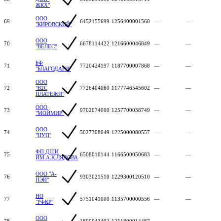
ЖКХ"
ООО
69
6452155699
1256400001560
—
—
"КИРОВСКИЙ"
ООО
70
6678114422
1216600046849
—
—
"ВЕЛЕС"
БФ
71
7720424197
1187700007868
—
—
"БЛАГОДАРИ"
ООО
72
"В2С
7726404060
1177746545602
—
—
ПЛАТЕЖИ"
ООО
73
9702074000
1257700038749
—
—
"МОЙМИР"
ООО
74
5027308049
1225000080557
—
—
"ЦУП"
ФП ДШИ
75
6508010144
1166500050683
—
—
ИМ.А.К.ЛЯДОВА
ООО "А-
76
9303021510
1229300120510
—
—
ПЭЙ"
НО
77
5751041000
1135700000556
—
—
"РФКР"
ООО
78
1800043492
1251800014487
—
—