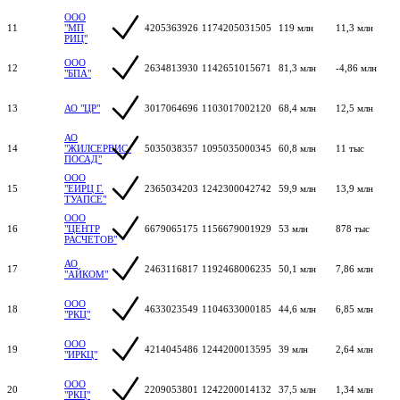
ООО
11
"МП
4205363926
1174205031505
119 млн
11,3 млн
РИЦ"
ООО
12
2634813930
1142651015671
81,3 млн
-4,86 млн
"БПА"
13
АО "ЦР"
3017064696
1103017002120
68,4 млн
12,5 млн
АО
14
"ЖИЛСЕРВИС-
5035038357
1095035000345
60,8 млн
11 тыс
ПОСАД"
ООО
15
"ЕИРЦ Г.
2365034203
1242300042742
59,9 млн
13,9 млн
ТУАПСЕ"
ООО
16
"ЦЕНТР
6679065175
1156679001929
53 млн
878 тыс
РАСЧЕТОВ"
АО
17
2463116817
1192468006235
50,1 млн
7,86 млн
"АЙКОМ"
ООО
18
4633023549
1104633000185
44,6 млн
6,85 млн
"РКЦ"
ООО
19
4214045486
1244200013595
39 млн
2,64 млн
"ИРКЦ"
ООО
20
2209053801
1242200014132
37,5 млн
1,34 млн
"РКЦ"