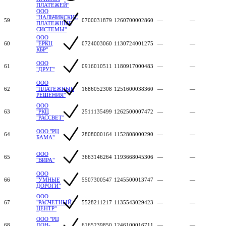
ПЛАТЕЖЕЙ"
ООО
"НАЛЬЧИКСКИЕ
59
0700031879
1260700002860
—
—
ПЛАТЕЖНЫЕ
СИСТЕМЫ"
ООО
60
"ЕРКЦ
0724003060
1130724001275
—
—
КБР"
ООО
61
0916010511
1180917000483
—
—
"ДРУГ"
ООО
62
"ПЛАТЁЖНЫЕ
1686052308
1251600038360
—
—
РЕШЕНИЯ"
ООО
63
"РКЦ
2511135499
1262500007472
—
—
"РАССВЕТ"
ООО "РЦ
64
2808000164
1152808000290
—
—
БАМА"
ООО
65
3663146264
1193668045306
—
—
"ВИРА"
ООО
66
"УМНЫЕ
5507300547
1245500013747
—
—
ДОРОГИ"
ООО
67
"РАСЧЕТНЫЙ
5528211217
1135543029423
—
—
ЦЕНТР"
ООО "РЦ
68
ДОН-
6165239850
1246100016711
—
—