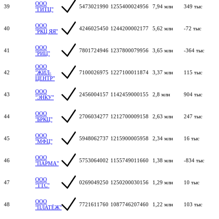
ООО
39
5473021990
1255400024956
7,94 млн
349 тыс
"ГИТЦ"
ООО
40
4246025450
1244200002177
5,62 млн
-72 тыс
"РКЦ ЯЯ"
ООО
41
7801724946
1237800079956
3,65 млн
-364 тыс
"РИЦ"
ООО
42
"ЖИЛ-
7100026975
1227100011874
3,37 млн
115 тыс
ЦЕНТР"
ООО
43
2456004157
1142459000155
2,8 млн
904 тыс
"ЭНКУ"
ООО
44
2706034277
1212700009158
2,63 млн
247 тыс
"БРКЦ"
ООО
45
5948062737
1215900005958
2,34 млн
16 тыс
"МФЦ"
ООО
46
5753064002
1155749011660
1,38 млн
-834 тыс
"ПАРМА"
ООО
47
0269049250
1250200030156
1,29 млн
10 тыс
"ТТС"
ООО
48
7721611760
1087746207460
1,22 млн
103 тыс
"ПЛАТЁЖ"