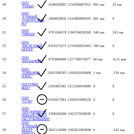
ООО
49
4246026905
1254200007951
991 тыс
32 тыс
"ТЕРКЦ"
ООО
"ЕДИНЫЙ
50
1800020858
1241800009593
691 тыс
0
УДМУРТСКИЙ
РЦ"
ООО
51
4703160478
1184704020269
546 тыс
245 тыс
"ОРИОН"
ООО
52
"РАСЧЕТНЫЙ
6316275475
1216300055663
180 тыс
0
ЦЕНТР"
ООО
53
9703060680
1217700570977
60 тыс
-6,11 млн
"БИТБАНКЕР"
ООО
54
"ПЭЙБЭРРИ
9102204585
1169102056408
1 тыс
-130 тыс
ПЛЮС"
ООО"ЕРКЦ
55
2502065301
1212500016080
0
0
ЖКХ"
ООО
56
9105017061
1169102089320
0
0
"СТЭП"
ООО
"ПРЕДПРИЯТИЕ
57
2308240200
1162375056030
0
0
ФИНАНСОВОГО
ОБСЛУЖИВАНИЯ"
ООО
"ЕДИНЫЙ
58
ЦЕНТР
2632110499
1182651002808
0
-143 тыс
ПРИЁМА