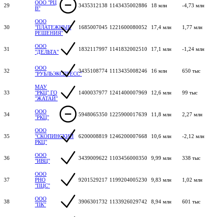
ООО "РЦ
29
3435312138
1143435002886
18 млн
-4,73 млн
В"
ООО
30
"ПЛАТЕЖНЫЕ
1685007045
1221600080052
17,4 млн
1,77 млн
РЕШЕНИЯ"
ООО
31
1832117997
1141832002510
17,1 млн
-1,24 млн
"ДЕЛЬТА"
ООО
32
3435108774
1113435008246
16 млн
650 тыс
"РУБЛЬЭКСПРЕСС"
МАУ
33
"РКЦ" ГО
1400037977
1241400007969
12,6 млн
99 тыс
"ЖАТАЙ"
ООО
34
5948065350
1225900017639
11,8 млн
2,27 млн
"РКЦ"
ООО
35
"СКОПИНСКИЙ
6200008819
1246200007668
10,6 млн
-2,12 млн
РКЦ"
ООО
36
3439009622
1103456000350
9,99 млн
338 тыс
"ИВЦ"
ООО
37
РНО
9201529217
1199204005230
9,83 млн
1,02 млн
"ПЦС"
ООО
38
3906301732
1133926029742
8,94 млн
601 тыс
"ПК"