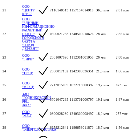
ООО
21
"ЦЕНТР
7116148513
1157154014918
36,5 млн
2,01 млн
КРИС"
ООО
"ЕДИНЫЙ
ИНФОРМАЦИОННО-
РАСЧЕТНЫЙ
22
ЦЕНТР"
0500021288
1240500018626
28 млн
2,85 млн
ГОРОДСКОГО
ОКРУГА
"ГОРОД
ДЕРБЕНТ"
ООО
23
2361007696
1112361001950
26 млн
2,88 млн
"ЕИРЦ"
ООО
24
2360017162
1242300036351
21,6 млн
1,66 млн
"ТРКЦ"
ООО
25
2713015099
1072713000392
19,2 млн
873 тыс
"МРКЦ"
ЗАО
"РОДНИКОВСКИЙ
26
3701047235
1113701000797
19,1 млн
1,87 млн
РКЦ
ЖКХ"
ООО
27
0300028230
1240300008497
18,9 млн
257 тыс
"МРЦ"
ООО
28
6658512841
1186658011870
18,7 млн
1,56 млн
"ЭНЕРГОЛОГИСТИКА"