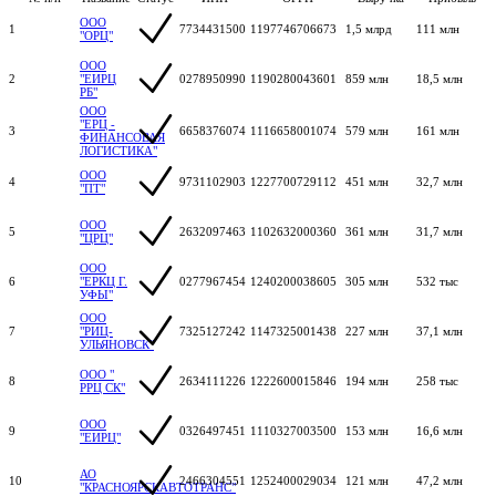
ООО
1
7734431500
1197746706673
1,5 млрд
111 млн
"ОРЦ"
ООО
2
"ЕИРЦ
0278950990
1190280043601
859 млн
18,5 млн
РБ"
ООО
"ЕРЦ -
3
6658376074
1116658001074
579 млн
161 млн
ФИНАНСОВАЯ
ЛОГИСТИКА"
ООО
4
9731102903
1227700729112
451 млн
32,7 млн
"ПТ"
ООО
5
2632097463
1102632000360
361 млн
31,7 млн
"ЦРЦ"
ООО
6
"ЕРКЦ Г.
0277967454
1240200038605
305 млн
532 тыс
УФЫ"
ООО
7
"РИЦ-
7325127242
1147325001438
227 млн
37,1 млн
УЛЬЯНОВСК"
ООО "
8
2634111226
1222600015846
194 млн
258 тыс
РРЦ СК"
ООО
9
0326497451
1110327003500
153 млн
16,6 млн
"ЕИРЦ"
АО
10
2466304551
1252400029034
121 млн
47,2 млн
"КРАСНОЯРСКАВТОТРАНС"