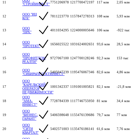
ООО
11
7751206978
1217700472197
117 млн
2,05 млн
"СТРОЙИНВЕСТ"
ООО "ИЦ
12
7811223770
1157847278313
108 млн
5,93 млн
КГБ"
ООО
13
4011034295
1224000005646
106 млн
-922 тыс
"ПРХ"
ООО
14
1656025522
1031624002651
93,6 млн
28,5 млн
"ПРОТЕКТ"
ООО
15
"ПРОФИТДОМ
9727067100
1247700128246
92,3 млн
153 тыс
РЕАЛТИ"
ООО
16
5405047239
1195476067346
82,6 млн
4,86 млн
"СИБИРЬПРОЕКТИНВЕСТ"
ООО
"КАРЕЛЬСКИЙ
17
1001342337
1191001005821
82,1 млн
-21,8 млн
ОПЕРАТОР
НЕДВИЖИМОСТИ"
ООО
18
"АМА-
7728784339
1117746755950
81 млн
34,4 млн
ИНВЕСТ"
ООО
19
"БИЗНЕС-
5406598648
1155476139686
79,7 млн
77 млн
ГАРАНТ"
ООО
20
"СИТИ
5402571003
1135476186141
61,6 млн
7,76 млн
КВАРТАЛ"
ООО