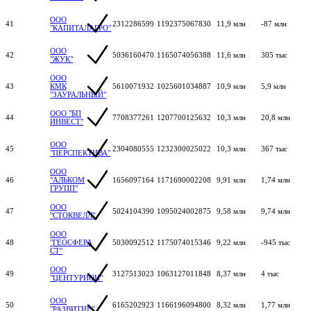
ООО
41
2312286599
1192375067830
11,9 млн
-87 млн
"КАПИТАЛАГРО"
ООО
42
5036160470
1165074056388
11,6 млн
305 тыс
"ЖУК"
ООО
43
КМК
5610071932
1025601034887
10,9 млн
5,9 млн
"ЗАУРАЛЬНЫЙ"
ООО "БП
44
7708377261
1207700125632
10,3 млн
20,8 млн
ИНВЕСТ"
ООО
45
2304080555
1232300025022
10,3 млн
367 тыс
"ПЕРСПЕКТИВА"
ООО
46
"АЛЬКОМ
1656097164
1171690002208
9,91 млн
1,74 млн
ГРУПП"
ООО
47
5024104390
1095024002875
9,58 млн
9,74 млн
"СТОКВЕЛЛ"
ООО
48
"ГЕОСФЕРА
5030092512
1175074015346
9,22 млн
-945 тыс
СТ"
ООО
49
3127513023
1063127011848
8,37 млн
4 тыс
"ЦЕНТУРИОН"
ООО
50
6165202923
1166196094800
8,32 млн
1,77 млн
"РАЗВИТИЕ"