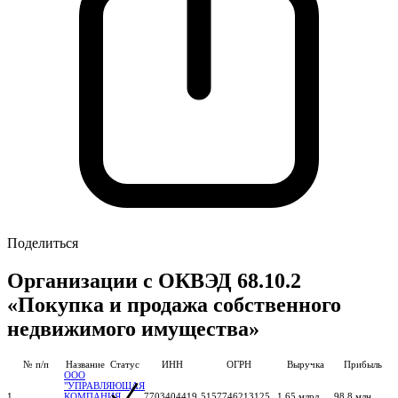
Поделиться
Организации с ОКВЭД 68.10.2
«Покупка и продажа собственного
недвижимого имущества»
№ п/п
Название
Статус
ИНН
ОГРН
Выручка
Прибыль
ООО
"УПРАВЛЯЮЩАЯ
1
КОМПАНИЯ
7703404419
5157746213125
1,65 млрд
98,8 млн