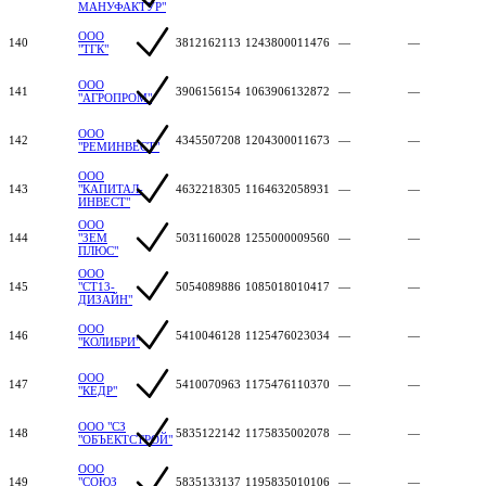
МАНУФАКТУР"
ООО
140
3812162113
1243800011476
—
—
"ТГК"
ООО
141
3906156154
1063906132872
—
—
"АГРОПРОМ"
ООО
142
4345507208
1204300011673
—
—
"РЕМИНВЕСТ"
ООО
143
"КАПИТАЛ-
4632218305
1164632058931
—
—
ИНВЕСТ"
ООО
144
"ЗЕМ
5031160028
1255000009560
—
—
ПЛЮС"
ООО
145
"СТ13-
5054089886
1085018010417
—
—
ДИЗАЙН"
ООО
146
5410046128
1125476023034
—
—
"КОЛИБРИ"
ООО
147
5410070963
1175476110370
—
—
"КЕДР"
ООО "СЗ
148
5835122142
1175835002078
—
—
"ОБЪЕКТСТРОЙ"
ООО
149
"СОЮЗ
5835133137
1195835010106
—
—