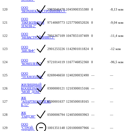
ООО
120
5903046478
1045900355380
0
-8,13 млн
"ВЕРХНЕКАМСТРОЙИНВЕСТ"
ООО
121
"ПКР.БОЛЬШАЯ
9714069773
1257700052026
0
-9,04 млн
ЗЕМЛЯ-2"
ООО
122
7801367109
1047855107409
0
-11,4 млн
"НЕВАСТРОЙИНВЕСТ"
ООО
123
2901253226
1142901011824
0
-12 млн
"ШЕЛЬФ"
ООО
124
9721014119
1167746852360
0
-96,5 млн
"КОМПЛЕКС"
ООО
125
0269046650
1240200032490
—
—
"ТЕХНОПАРК"
ЖИЛИЩНЫЙ
126
КООПЕРАТИВ
0300000121
1210300015166
—
—
"МОЙ_ДОМ"
ЖК
127
"АПАРТКОМПЛЕКС
0500001637
1230500018165
—
—
К-12"
ЖК
128
0500006794
1240500003963
—
—
"ГАРДЭН"
ООО
129
"СТРОЙ-
1001351148
1201000007966
—
—