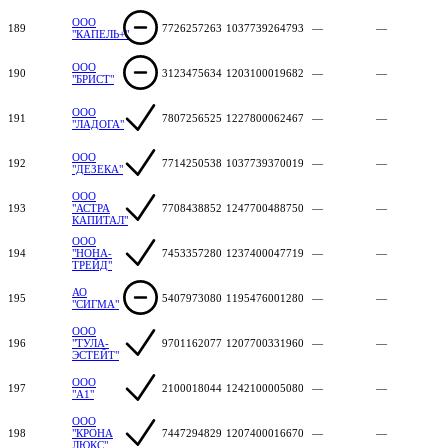
ООО
189
7726257263
1037739264793
—
—
"КАПЕЛЬ+"
ООО
190
3123475634
1203100019682
—
—
"БРИСТ"
ООО
191
7807256525
1227800062467
—
—
"ЛАДОГА"
ООО
192
7714250538
1037739370019
—
—
"ДЕЗЕКА"
ООО
193
"АСТРА
7708438852
1247700488750
—
—
КАПИТАЛ"
ООО
194
"НОНА-
7453357280
1237400047719
—
—
ТРЕЙД"
АО
195
5407973080
1195476001280
—
—
"СИГМА"
ООО
196
"ТУЛА-
9701162077
1207700331960
—
—
ЭСТЕЙТ"
ООО
197
2100018044
1242100005080
—
—
"А1"
ООО
198
"КРОНА
7447294829
1207400016670
—
—
ЛЮКС"