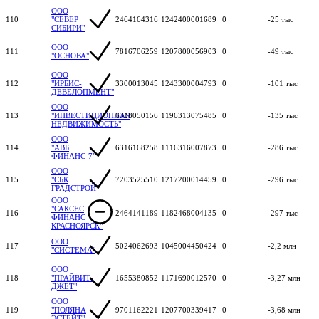
ООО
110
"СЕВЕР
2464164316
1242400001689
0
-25 тыс
СИБИРИ"
ООО
111
7816706259
1207800056903
0
-49 тыс
"ОСНОВА"
ООО
112
"ИРБИС-
3300013045
1243300004793
0
-101 тыс
ДЕВЕЛОПМЕНТ"
ООО
113
"ИНВЕСТИЦИОННАЯ
6318050156
1196313075485
0
-135 тыс
НЕДВИЖИМОСТЬ"
ООО
114
"АВБ
6316168258
1116316007873
0
-286 тыс
ФИНАНС-7"
ООО
115
"СБК
7203525510
1217200014459
0
-296 тыс
ГРАДСТРОЙ"
ООО
"САКСЕС
116
2464141189
1182468004135
0
-297 тыс
ФИНАНС
КРАСНОЯРСК"
ООО
117
5024062693
1045004450424
0
-2,2 млн
"СИСТЕМА"
ООО
118
"ПРАЙВИТ-
1655380852
1171690012570
0
-3,27 млн
ДЖЕТ"
ООО
119
"ПОЛЯНА
9701162221
1207700339417
0
-3,68 млн
ЭСТЕЙТ"