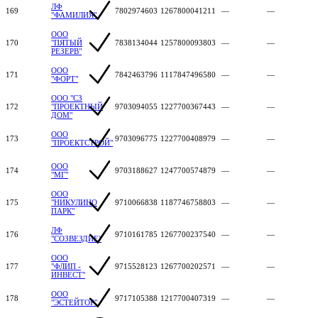
ЛФ
169
7802974603
1267800041211
—
—
"ФАМИЛИЯ"
ООО
170
"ПЯТЫЙ
7838134044
1257800093803
—
—
РЕЗЕРВ"
ООО
171
7842463796
1117847496580
—
—
"ФОРТ"
ООО "СЗ
172
"ПРОЕКТНЫЙ
9703094055
1227700367443
—
—
ДОМ"
ООО
173
9703096775
1227700408979
—
—
"ПРОЕКТСТРОЙ"
ООО
174
9703188627
1247700574879
—
—
"МГ"
ООО
175
"НИКУЛИНО
9710066838
1187746758803
—
—
ПАРК"
ЛФ
176
9710161785
1267700237540
—
—
"СОЗВЕЗДИЕ"
ООО
177
"ФЛИП -
9715528123
1267700202571
—
—
ИНВЕСТ"
ООО
178
9717105388
1217700407319
—
—
"ЭСТЕЙТОР"