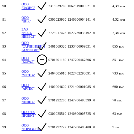
ООО
90
2319039260
1062319009521
0
4,39 млн
"ОАЗИС"
ООО
91
0300023930
1240300004141
0
4,32 млн
"ЦИК"
ЗАО
92
"РЕКО-
7729017478
1027739036192
0
2,38 млн
ИНВЕСТ"
ООО
93
"САРПИНСКИЙ
3461069320
1233400009831
0
855 тыс
РАЗВИТИЕ"
ООО
94
9701291160
1247700467596
0
851 тыс
"КОРАЛ"
ООО
95
2464005010
1022402296091
0
733 тыс
"МЕЧТА"
ООО
96
1400004629
1221400001085
0
690 тыс
"АРТЕС"
ООО
97
9701292260
1247700490399
0
70 тыс
"ВОЛНА"
ООО "ГК
98
0300025510
1240300005725
0
63 тыс
ПРОЕКТ"
ООО
99
9701292277
1247700490400
0
9 тыс
"ГОРИЗОНТ"