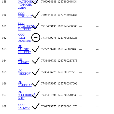
159
ЗАСТРОЙЩИК
7460064648
1237400048434
—
—
"ТУРГОЯК
ЛАЙФ"
ООО
160
7704444615
1177746975185
—
—
"ГОРЦИН"
ООО
161
"ДЕФЕНСУМ-
7713459135
1187746450363
—
—
ИНВЕСТ"
ООО
162
"МСТ
7714499275
1227700852026
—
—
ХОЛДИНГ"
АО
163
"АЙРИС
7727299280
1167746829469
—
—
ИНВЕСТ"
ЛФ
164
7733486730
1267700237375
—
—
"ВЕГАС"
ЛФ
165
7733486779
1267700237716
—
—
"ВЕКТОР"
АО
166
7743475367
1257700347002
—
—
"ЁЛОЧКА"
АО
167
"СОСНОВЫЙ
7743481508
1257700540338
—
—
БОР"
ООО
168
7801713775
1227800081376
—
—
"АЛЬФА"