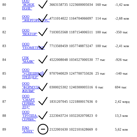
ООО
80
"ЯСНОЕ
3663158735
1223600005034
160 тыс
-1,42 млн
ПОЛЕ"
ООО
81
4711014022
1164704066097
114 тыс
-2,68 млн
"ЭНЕРГОРЕСУРС"
ООО
82
7103053568
1187154006511
100 тыс
-350 тыс
"ВЕКТОР"
ООО
83
7713569459
1057748873247
100 тыс
-2,41 млн
"ГЕОМЕТРИЯ"
СПК
84
4522008048
1034527000530
77 тыс
-926 тыс
"МАЯК"
ООО
85
"УСПЕШНЫЙ
9707040029
1247700755026
25 тыс
-140 тыс
ТРЕЙДЕР"
ООО
86
"ФОРМУЛА
0300025302
1240300005516
6 тыс
694 тыс
ЖИЛЬЯ"
ООО
"СМАРТ
87
1831207045
1221800017636
0
2,42 млрд
СЕРВИС
ЛТД"
ООО
88
"ГРУППА-
2223043724
1032202070823
0
13,3 млн
СЕРВИС"
ПАО
89
2122001630
1022101628669
0
5,62 млн
"АЗНХ"