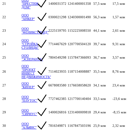
21
"ПРЕСТИЖ
1400031372
1241400001358
57,5 млн
17,5 млн
ДОМ"
ООО
22
0300021298
1240300001490
56,3 млн
1,57 млн
"АНКЕР"
ООО
23
2225159795
1152225008550
44,1 млн
2,61 млн
"ФЕНИКСТРЕЙД"
ООО
24
"СТРОЙКА
7714467629
1207700504120
39,7 млн
9,31 млн
СТОЛИЦЫ"
ООО
25
7804549298
1157847366093
36,7 млн
3,57 млн
"ЭСПЕРАНТА"
ООО
"ПРОЕКТ
26
7114023935
1187154008887
35,5 млн
8,76 млн
ИНВЕСТ
НЕДВИЖИМОСТЬ"
ООО
27
6678083580
1176658058620
34,1 млн
23,4 млн
"КИПЕР"
ООО
28
7727462385
1217700140404
33,5 млн
-23,6 млн
"ПЛУТОС"
ООО
29
1400026816
1231400009818
29,4 млн
-8,15 млн
"СИРИУС"
ООО
30
7816349871
1167847503196
25,9 млн
2,32 млн
"АЛЬЯНС"