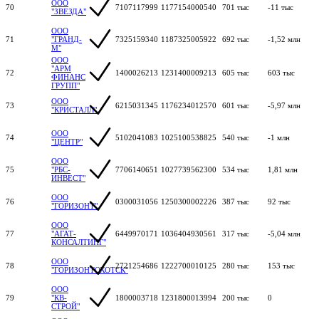
ООО
70
7107117999
1177154000540
701 тыс
-11 тыс
"ЗВЕЗДА"
ООО
71
"ГРАНД-
7325159340
1187325005922
692 тыс
-1,52 млн
М"
ООО
"АРМ
72
1400026213
1231400009213
605 тыс
603 тыс
ФИНАНС
ГРУПП"
ООО
73
6215031345
1176234012570
601 тыс
-5,97 млн
"КРИСТАЛЛ"
ООО
74
5102041083
1025100538825
540 тыс
-1 млн
"ЦЕНТР"
ООО
75
"РБС-
7706140651
1027739562300
534 тыс
1,81 млн
ИНВЕСТ"
ООО
76
0300031056
1250300002226
387 тыс
92 тыс
"ГОРИЗОНТ"
ООО
77
"АГАТ-
6449970171
1036404930561
317 тыс
-5,04 млн
КОНСАЛТИНГ"
ООО
78
2721254686
1222700010125
280 тыс
153 тыс
"ГОРИЗОНТОХОТСК"
ООО
79
"КВ-
1800003718
1231800013994
200 тыс
0
СТРОЙ"