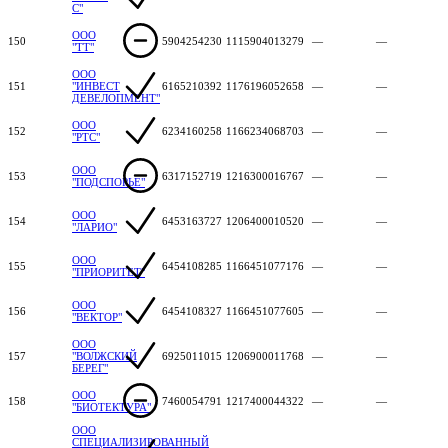
С"
ООО
150
5904254230
1115904013279
—
—
"ТТ"
ООО
151
"ИНВЕСТ
6165210392
1176196052658
—
—
ДЕВЕЛОПМЕНТ"
ООО
152
6234160258
1166234068703
—
—
"РТС"
ООО
153
6317152719
1216300016767
—
—
"ПОДСПОРЬЕ"
ООО
154
6453163727
1206400010520
—
—
"ЛАРИО"
ООО
155
6454108285
1166451077176
—
—
"ПРИОРИТЕТ"
ООО
156
6454108327
1166451077605
—
—
"ВЕКТОР"
ООО
157
"ВОЛЖСКИЙ
6925011015
1206900011768
—
—
БЕРЕГ"
ООО
158
7460054791
1217400044322
—
—
"БИОТЕКТУРА"
ООО
СПЕЦИАЛИЗИРОВАННЫЙ