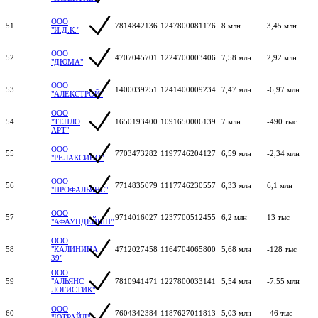
ООО
51
7814842136
1247800081176
8 млн
3,45 млн
"И.Д.К."
ООО
52
4707045701
1224700003406
7,58 млн
2,92 млн
"ДЮМА"
ООО
53
1400039251
1241400009234
7,47 млн
-6,97 млн
"АЛЕКСТРОЙ"
ООО
54
"ТЕПЛО
1650193400
1091650006139
7 млн
-490 тыс
АРТ"
ООО
55
7703473282
1197746204127
6,59 млн
-2,34 млн
"РЕЛАКСИНО"
ООО
56
7714835079
1117746230557
6,33 млн
6,1 млн
"ПРОФАЛЬЯНС"
ООО
57
9714016027
1237700512455
6,2 млн
13 тыс
"АФАУНДЕЙШН"
ООО
58
"КАЛИНИНА
4712027458
1164704065800
5,68 млн
-128 тыс
39"
ООО
59
"АЛЬЯНС
7810941471
1227800033141
5,54 млн
-7,55 млн
ЛОГИСТИК"
ООО
60
7604342384
1187627011813
5,03 млн
-46 тыс
"ЮТРАЙД"