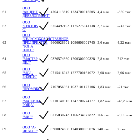
ООО
61
"АКЦЕНТ
4704113819
1234700015505
4,4 млн
-350 тыс
ДЕВЕЛОПМЕНТ"
ООО
62
"СЕКТОР-
5254492193
1175275041138
3,7 млн
-247 тыс
С"
ООО
"СЕЛЬСКОХОЗЯЙСТВЕННОЕ
63
ПРЕДПРИЯТИЕ
6606028301
1086606001745
3,6 млн
4,22 млн
"БОНА
ПЛЮС"
ООО
64
"МАСТЕР
0326574360
1200300000328
2,8 млн
212 тыс
ДЕЛ"
ООО
65
"МОД-
9715416042
1227700161072
2,08 млн
2,06 млн
РИЭЛТИ"
ООО
66
7107056961
1037101127106
1,83 млн
-21 тыс
"ПРОМЭКС"
ООО
67
"МАРЬИНА
9710140915
1247700774177
1,82 млн
-48,8 млн
РОЩА"
ООО
68
6215030743
1166234077822
766 тыс
-9,65 млн
"МИР"
ООО "А-
69
0300024860
1240300005076
740 тыс
7 тыс
ИНВЕСТ"