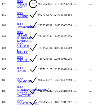
ООО
179
"ДЖАСТ
9725050862
1217700236270
—
—
ХАУС"
ООО
180
9727080573
1247700485306
—
—
"АКТИВ"
ООО
181
2225232519
1242200003858
—
—
"ЭКСПОЗИЦИЯ"
ООО
"НОВАЯ
182
7743925224
1147746473170
—
—
ЛИЗИНГОВАЯ
КОМПАНИЯ"
ООО
"ФРИБЕРГ
183
7713458710
1187746405560
—
—
-
ИНВЕСТ"
ООО
184
7807256469
1227800062038
—
—
"СТРЕЛЕЦ"
ООО
185
2277018185
1222200020118
—
—
"БРАВО"
ООО
186
9705249265
1257700459389
—
—
"ДЖАВАЛИ"
ООО
СПЕЦИАЛИЗИРОВАННЫЙ
187
7460071444
1257400016983
—
—
ЗАСТРОЙЩИК
"ЭКОТАУН"
ООО
188
7325162462
1187325017307
—
—
"СИМСТРОЙКОМ"