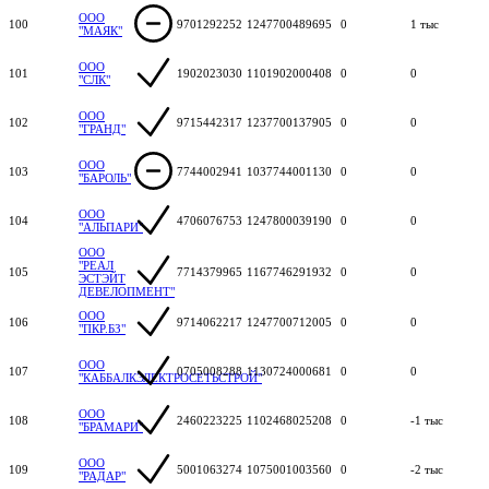
ООО
100
9701292252
1247700489695
0
1 тыс
"МАЯК"
ООО
101
1902023030
1101902000408
0
0
"СЛК"
ООО
102
9715442317
1237700137905
0
0
"ГРАНД"
ООО
103
7744002941
1037744001130
0
0
"БАРОЛЬ"
ООО
104
4706076753
1247800039190
0
0
"АЛЬПАРИ"
ООО
"РЕАЛ
105
7714379965
1167746291932
0
0
ЭСТЭЙТ
ДЕВЕЛОПМЕНТ"
ООО
106
9714062217
1247700712005
0
0
"ПКР.БЗ"
ООО
107
0705008288
1130724000681
0
0
"КАББАЛКЭЛЕКТРОСЕТЬСТРОЙ"
ООО
108
2460223225
1102468025208
0
-1 тыс
"БРАМАРИ"
ООО
109
5001063274
1075001003560
0
-2 тыс
"РАДАР"