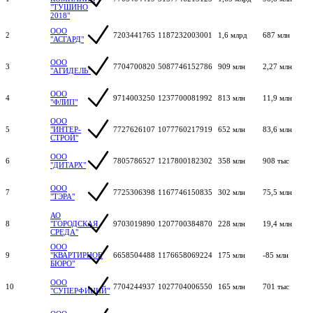
"ТУШИНО
2018"
ООО
2
7203441765
1187232003001
1,6 млрд
687 млн
"АСГАРД"
ООО
3
7704700820
5087746152786
909 млн
2,27 млн
"АГИДЕЛЬ"
ООО
4
9714003250
1237700081992
813 млн
11,9 млн
"ФЛИП"
ООО
5
"ИНТЕР-
7727626107
1077760217919
652 млн
83,6 млн
СТРОЙ"
ООО
6
7805786527
1217800182302
358 млн
908 тыс
"ДИТАРХ"
ООО
7
7725306398
1167746150835
302 млн
75,5 млн
"ТЭРА"
АО
8
"ГОРОДСКАЯ
9703019890
1207700384870
228 млн
19,4 млн
СРЕДА"
ООО
9
"КВАРТИРНОЕ
6658504488
1176658069224
175 млн
-85 млн
БЮРО"
ООО
10
7704244937
1027704006550
165 млн
701 тыс
"СУПЕРФИЦИЙ"