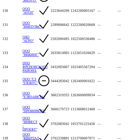
ЭНЕРГО"
ООО
130
2223644299
1242200005167
—
—
"АТОЛ"
ООО
131
2289006642
1222200020668
—
—
"ИМПУЛЬС"
ОАО
132
2502000495
1022500536486
—
—
"АГРО"
ООО
133
2635814905
1122651026629
—
—
"ВИКИНГ"
ЦПО
134
ФРОЛОВСКОГО
3432003607
1023405567294
—
—
РАЙОНА
ООО "СЗ
135
3444283042
1263400001622
—
—
"ГЛОБУС"
ООО
136
3662319355
1263600009034
—
—
"ЕЛИЗАВЕТА"
ООО
137
3666170723
1113668012468
—
—
"ПРОИНВЕСТ"
ООО
"ИНВЕСТ
138
3702083042
1053701225456
—
—
-
ПРОЕКТ"
ООО
139
"КВАРТАЛ
3702259881
1213700007971
—
—