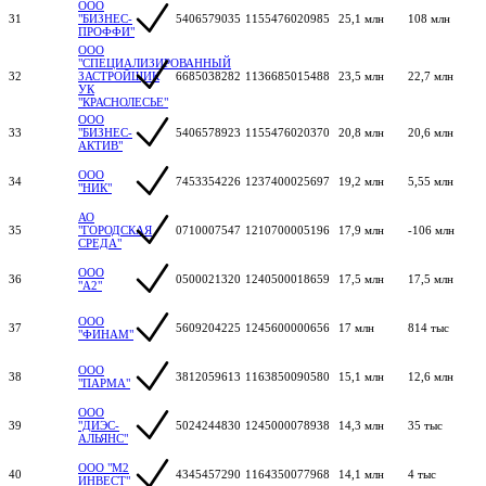
ООО
31
"БИЗНЕС-
5406579035
1155476020985
25,1 млн
108 млн
ПРОФФИ"
ООО
"СПЕЦИАЛИЗИРОВАННЫЙ
32
ЗАСТРОЙЩИК
6685038282
1136685015488
23,5 млн
22,7 млн
УК
"КРАСНОЛЕСЬЕ"
ООО
33
"БИЗНЕС-
5406578923
1155476020370
20,8 млн
20,6 млн
АКТИВ"
ООО
34
7453354226
1237400025697
19,2 млн
5,55 млн
"НИК"
АО
35
"ГОРОДСКАЯ
0710007547
1210700005196
17,9 млн
-106 млн
СРЕДА"
ООО
36
0500021320
1240500018659
17,5 млн
17,5 млн
"А2"
ООО
37
5609204225
1245600000656
17 млн
814 тыс
"ФИНАМ"
ООО
38
3812059613
1163850090580
15,1 млн
12,6 млн
"ПАРМА"
ООО
39
"ДИЭС-
5024244830
1245000078938
14,3 млн
35 тыс
АЛЬЯНС"
ООО "М2
40
4345457290
1164350077968
14,1 млн
4 тыс
ИНВЕСТ"