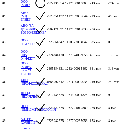
ООО
80
2722135554
1212700010060
743 тыс
-337 тыс
"МИС"
АНО
81
"МЦ
7725350132
1117799007644
719 тыс
45 тыс
РПНШ"
АНО "ЗА
82
ДУХОВНОЕ
7702470391
1117799017038
706 тыс
0
ВОЗРОЖДЕНИЕ"
ООО
83
0326566842
1190327004042
625 тыс
0
"ГРАНТРИ"
ООО
84
"ПР-
7724286170
1037724053058
451 тыс
136 тыс
ЭФФЕКТ"
ООО
"МИРА-
85
2465354831
1232400015462
361 тыс
313 тыс
ФОКУС
ГРУПП"
АНО
86
1686002642
1221600000038
240 тыс
240 тыс
"ПРОФЕССИОНАЛ"
ФОНД
87
4312134825
1064300004328
230 тыс
0
"ДВУРЕЧЬЕ"
ООО
88
2224127575
1082224010560
226 тыс
5 тыс
"ИМИДЖТЕХНОЛОГИИ"
АО "ВИБ
89
9725082575
1227700255056
153 тыс
8 тыс
ХОЛДИНГ"
СОЮЗ