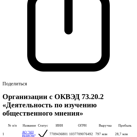
Поделиться
Организации с ОКВЭД 73.20.2
«Деятельность по изучению
общественного мнения»
№ п/п
Название
Статус
ИНН
ОГРН
Выручка
Прибыль
АО "АЦ
1
7709436801
1037709076492
797 млн
28,7 млн
ВЦИОМ"