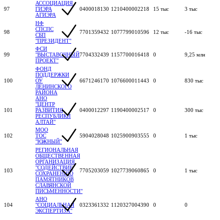
АССОЦИАЦИЯ
97
ГИЭРА
0400018130
1210400002218
15 тыс
3 тыс
АГИЭРА
НФ
СПСПС
98
7701359432
1077799010596
12 тыс
-16 тыс
СБП
"ПРЕЗИДЕНТ"
ФСИ
99
"ВЫСТАВОЧНЫЙ
7704332439
1157700016418
0
9,25 млн
ПРОЕКТ"
ФОНД
ПОДДЕРЖКИ
100
ОУ
6671246170
1076600011443
0
830 тыс
ЛЕНИНСКОГО
РАЙОНА
АНО
"ЦЕНТР
101
РАЗВИТИЯ
0400012297
1190400002517
0
300 тыс
РЕСПУБЛИКИ
АЛТАЙ"
МОО
102
ТОС
5904028048
1025900903555
0
1 тыс
"ЮЖНЫЙ"
РЕГИОНАЛЬНАЯ
ОБЩЕСТВЕННАЯ
ОРГАНИЗАЦИЯ
"СОДЕЙСТВИЕ
103
7705203059
1027739060865
0
1 тыс
СОХРАНЕНИЮ
ПАМЯТНИКОВ
СЛАВЯНСКОЙ
ПИСЬМЕННОСТИ"
АНО
104
"СОЦИАЛЬНАЯ
0323361332
1120327004390
0
0
ЭКСПЕРТИЗА"