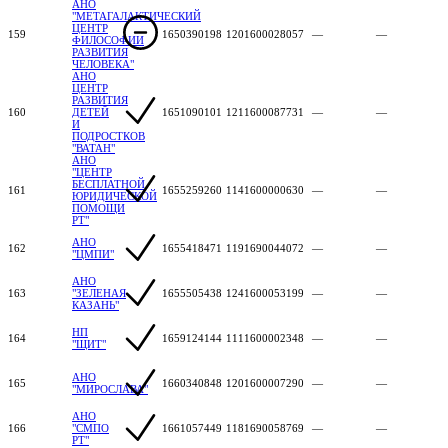
АНО
"МЕТАГАЛАКТИЧЕСКИЙ
ЦЕНТР
159
1650390198
1201600028057
—
—
ФИЛОСОФИИ
РАЗВИТИЯ
ЧЕЛОВЕКА"
АНО
ЦЕНТР
РАЗВИТИЯ
160
ДЕТЕЙ
1651090101
1211600087731
—
—
И
ПОДРОСТКОВ
"ВАТАН"
АНО
"ЦЕНТР
БЕСПЛАТНОЙ
161
1655259260
1141600000630
—
—
ЮРИДИЧЕСКОЙ
ПОМОЩИ
РТ"
АНО
162
1655418471
1191690044072
—
—
"ЦМПИ"
АНО
163
"ЗЕЛЕНАЯ
1655505438
1241600053199
—
—
КАЗАНЬ"
НП
164
1659124144
1111600002348
—
—
"ЩИТ"
АНО
165
1660340848
1201600007290
—
—
"МИРОСЛАВА"
АНО
166
"СМПО
1661057449
1181690058769
—
—
РТ"