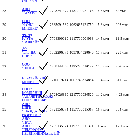
ОПТИМА"
АНО
28
7708241479
1137799021106
15,8 млн
64 тыс
"РАКУРС"
ООО
29
"ФОНД
2635091580
1062635124750
15,8 млн
908 тыс
МНЕНИЕ"
ФОНД
30
КЛУБА
7704300010
1117799004993
14,5 млн
11,5 млн
"ВАЛДАЙ"
АО
31
"БИЗНЕС
7802206873
1037804028646
13,7 млн
228 тыс
ПОРТ"
ООО
32
5258144366
1195275010149
12,8 млн
7,96 млн
"НЦМИ"
ЕВРАЗИЙСКИЙ
33
7710619214
1067746324854
11,4 млн
611 тыс
МОНИТОР
ООО "
КОМПАНИЯ
34
9728026360
1217700036520
11,2 млн
4,23 млн
"АНАЛИТИЧЕСКАЯ
СОЦИОЛОГИЯ""
АНО
ЦПГИ
35
7721356574
1157700015307
10,7 млн
534 тыс
"ГРАЖДАНСКОЕ
РАЗВИТИЕ"
АНО
"ПРО",
36
АНО
9705135074
1197700011321
10 млн
12,1 млн
"ПЛАТФОРМА
ПРЕДПРИНИМАТЕЛЕЙ"