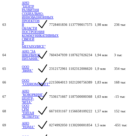
АНО
"ЦЕНТР
РАЗВИТИЯ
СОЦИАЛЬНО-
ИННОВАЦИОННЫХ
ПРОЕКТОВ
63
В
7728401836
1137799017575
1,98 млн
236 тыс
ОБЛАСТИ
ПОСТРОЕНИЯ
КОММУНИКАТИВНЫХ
СВЯЗЕЙ
В
МЕГАПОЛИСЕ"
АНО "ЗА
64
ШКОЛЬНОЕ
7604347939
1187627026234
1,94 млн
3 тыс
ПИТАНИЕ"
ООО
65
2312172961
1102312006620
1,9 млн
354 тыс
"ВИРА"
ООО
66
1215064013
1021200756389
1,83 млн
168 тыс
"СОЦИОМАРКЕТ"
АНО
"КОВОРКИНГ-
67
7536171667
1187500000368
1,63 млн
-15 тыс
ЦЕНТР-
ЧИТА"
ООО
СРМ
68
6671031167
1156658109222
1,57 млн
152 тыс
"ПЯТАЯ
ЧЕТВЕРТЬ"
АНО
69
0274992050
1130200001854
1,5 млн
-651 тыс
"НЦМА"