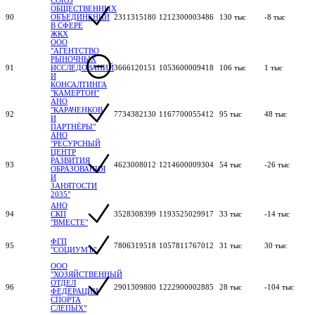
ОБЩЕСТВЕННЫХ
90
ОБЪЕДИНЕНИЙ
2311315180
1212300003486
130 тыс
-8 тыс
В СФЕРЕ
ЖКХ
ООО
"АГЕНТСТВО
РЫНОЧНЫХ
91
ИССЛЕДОВАНИЙ
3666120151
1053600009418
106 тыс
1 тыс
И
КОНСАЛТИНГА
"КАМЕРТОН"
АНО
"КАРАЧЕНКОВ
92
7734382130
1167700055412
95 тыс
48 тыс
И
ПАРТНЁРЫ"
АНО
"РЕСУРСНЫЙ
ЦЕНТР
РАЗВИТИЯ
93
4623008012
1214600009304
54 тыс
-26 тыс
ОБРАЗОВАНИЯ
И
ЗАНЯТОСТИ
2035"
АНО
94
СКП
3528308399
1193525029917
33 тыс
-14 тыс
"ВМЕСТЕ"
ФГП
95
7806319518
1057811767012
31 тыс
30 тыс
"СОЦИУМЪ"
ООО
"ХОЗЯЙСТВЕННЫЙ
ОТДЕЛ
96
2901309800
1222900002885
28 тыс
-104 тыс
ФЕДЕРАЦИИ
СПОРТА
СЛЕПЫХ"