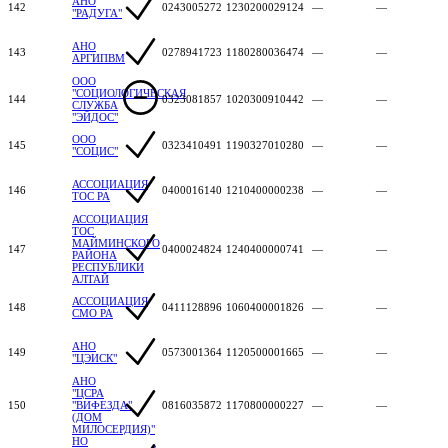
АНО
142
0243005272
1230200029124
—
—
"РАДУГА"
АНО
143
0278941723
1180280036474
—
—
АРГИПВМ
ООО
"СОЦИОЛОГИЧЕСКАЯ
144
0323081857
1020300910442
—
—
СЛУЖБА
"ЭЙДОС"
ООО
145
0323410491
1190327010280
—
—
"СОЦИС"
АССОЦИАЦИЯ
146
0400016140
1210400000238
—
—
ТОС РА
АССОЦИАЦИЯ
ТОС
МАЙМИНСКОГО
147
0400024824
1240400000741
—
—
РАЙОНА
РЕСПУБЛИКИ
АЛТАЙ
АССОЦИАЦИЯ
148
0411128896
1060400001826
—
—
СМО РА
АНО
149
0573001364
1120500001665
—
—
"ЦЭИСК"
АНО
"ЦСРА
150
"ВИФЕЗДА"
0816035872
1170800000227
—
—
(ДОМ
МИЛОСЕРДИЯ)"
НО