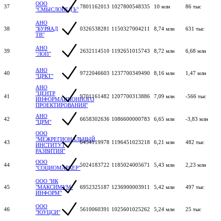
ООО
37
7801162013
1027800548335
10 млн
86 тыс
"СМЫСЛОВЕДЪ"
АНО
38
"БУРЯАД
0326538281
1150327004211
8,74 млн
631 тыс
ТВ"
АНО
39
2632114510
1192651015743
8,72 млн
6,68 млн
"ЛОП"
АНО
40
9722046603
1237700349490
8,16 млн
1,47 млн
"ЦРКТ"
АНО
"ЦЕНТР
41
9701161482
1207700313886
7,09 млн
-566 тыс
ИНФОРМАЦИОННОГО
ПРОЕКТИРОВАНИЯ"
АНО
42
6658302636
1086600000783
6,65 млн
-3,83 млн
"ЦРМ"
ООО
"МЕЖРЕГИОНАЛЬНЫЙ
43
6454119978
1196451023218
6,21 млн
482 тыс
ИНСТИТУТ
РАЗВИТИЯ"
ООО
44
5024183722
1185024005671
5,43 млн
2,23 млн
"СОЦИОМАРКЕР"
ООО "ИК
45
"МАКСИМУМ-
6952325187
1236900003911
5,42 млн
497 тыс
ИНФОРМ"
ООО
46
5610060391
1025601025262
5,24 млн
25 тыс
"ЮУЦСИ"