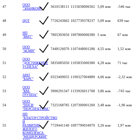
ООО
47
5610138111
1115658006562
5,09 млн
-546 тыс
"ЭЛАНКОМ"
48
ЦОТ
7726243662
1027739378237
5,09 млн
639 тыс
НП
49
7805303650
1097800006380
5 млн
67 млн
"ВМТ"
ООО
50
7448126070
1107448001286
4,55 млн
1,52 млн
"АСМИ"
ООО
51
"ДОСТИЖЕНИЕ
5835085050
1105835000380
4,28 млн
71 тыс
УСПЕХА"
АНО
52
0323409055
1190327004889
4,06 млн
-2,32 млн
"БАРС"
ООО
53
"КМ-
3906291347
1133926011768
3,86 млн
-745 тыс
ГРУППА"
ООО
54
"ПЦСИ
7325168785
1207300001260
3,48 млн
-1,96 млн
"ПЕРСПЕКТИВА"
НП
"БЛАГОУСТРОЙСТВО
И
55
РАЗВИТИЕ
7729441140
1097799034970
3,26 млн
1,97 млн
ЖИЛОГО
КОМПЛЕКСА
"МЕЩЕРСКИЙ"