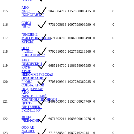
АНО
115
"ЦДС
7843004202
1157800003415
0
0
"КОНСТАНТА"
СОЮЗ
116
7731005663
1097799009990
0
0
"НИС"
"ВЫСШИЕ
117
МИССИОНЕРСКИЕ
6671268769
1086600003490
0
0
КУРСЫ"
ООО
118
"ФЛЕШ
7702310550
1027739218968
0
0
КОНСАЛТИНГ"
АНО
"ИЗБОРСКИЙ
119
6685144700
1186658005995
0
0
КЛУБ-
УРАЛ"
НЕКОММЕРЧЕСКАЯ
ОРГАНИЗАЦИЯ
120
"ФОНД
7705109994
1027739367985
0
0
СОЦИАЛЬНОЙ
ПОДДЕРЖКИ"
АНО
"АРКТИЧЕСКИЙ
КООРДИНАЦИОННЫЙ
121
2469003070
1152468027700
0
0
ЦЕНТР
"ИНТЕЛЛЕКТ
БУДУЩЕГО"
ФОНД
122
6671202214
1069600012976
0
0
"ЛЕНФОНД"
ООО АЦ
"БИЗНЕС
123
7715688540
1087746242451
0
0