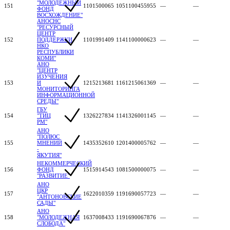
"МОЛОДЕЖНЫЙ
151
1101500065
1051100455955
—
—
ФОНД
ВОСХОЖДЕНИЕ"
АНОСНС
"РЕСУРСНЫЙ
ЦЕНТР
152
ПОДДЕРЖКИ
1101991409
1141100000623
—
—
НКО
РЕСПУБЛИКИ
КОМИ"
АНО
"ЦЕНТР
ИЗУЧЕНИЯ
153
И
1215213681
1161215061369
—
—
МОНИТОРИНГА
ИНФОРМАЦИОННОЙ
СРЕДЫ"
ГБУ
154
"ТИЦ
1326227834
1141326001145
—
—
РМ"
АНО
"ПОЛЮС
155
МНЕНИЙ
1435352610
1201400005762
—
—
-
ЯКУТИЯ"
НЕКОММЕРЧЕСКИЙ
156
ФОНД
1515914543
1081500000075
—
—
"РАЗВИТИЕ"
АНО
ЦКР
157
1622010359
1191690057723
—
—
"АНТОНОВСКИЕ
САДЫ"
АНО
158
"МОЛОДЕЖНАЯ
1637008433
1191690067876
—
—
СЛОБОДА"