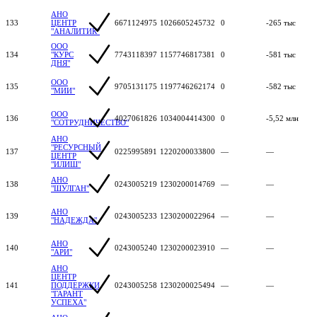
АНО
133
ЦЕНТР
6671124975
1026605245732
0
-265 тыс
"АНАЛИТИК"
ООО
134
"КУРС
7743118397
1157746817381
0
-581 тыс
ДНЯ"
ООО
135
9705131175
1197746262174
0
-582 тыс
"МИИ"
ООО
136
4027061826
1034004414300
0
-5,52 млн
"СОТРУДНИЧЕСТВО"
АНО
"РЕСУРСНЫЙ
137
0225995891
1220200033800
—
—
ЦЕНТР
"ИЛИШ"
АНО
138
0243005219
1230200014769
—
—
"ШУЛГАН"
АНО
139
0243005233
1230200022964
—
—
"НАДЕЖДА"
АНО
140
0243005240
1230200023910
—
—
"АРИ"
АНО
ЦЕНТР
141
ПОДДЕРЖКИ
0243005258
1230200025494
—
—
"ГАРАНТ
УСПЕХА"