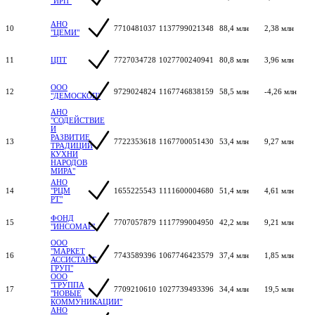
"ИРП"
АНО
10
7710481037
1137799021348
88,4 млн
2,38 млн
"ЦЕМИ"
11
ЦПТ
7727034728
1027700240941
80,8 млн
3,96 млн
ООО
12
9729024824
1167746838159
58,5 млн
-4,26 млн
"ДЕМОСКОП"
АНО
"СОДЕЙСТВИЕ
И
РАЗВИТИЕ
13
7722353618
1167700051430
53,4 млн
9,27 млн
ТРАДИЦИЙ
КУХНИ
НАРОДОВ
МИРА"
АНО
14
"РЦМ
1655225543
1111600004680
51,4 млн
4,61 млн
РТ"
ФОНД
15
7707057879
1117799004950
42,2 млн
9,21 млн
"ИНСОМАР"
ООО
"МАРКЕТ
16
7743589396
1067746423579
37,4 млн
1,85 млн
АССИСТАНТ
ГРУП"
ООО
"ГРУППА
17
7709210610
1027739493396
34,4 млн
19,5 млн
"НОВЫЕ
КОММУНИКАЦИИ"
АНО