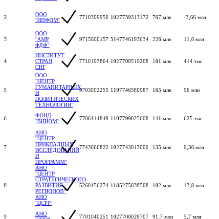
ООО
2
7710309950
1027739313172
767 млн
-3,66 млн
"ИНФОМ"
ООО
3
"АМР
9715000157
5147746193634
226 млн
11,6 млн
ФДФ"
ИНСТИТУТ
4
СТРАН
7710193864
1027700519208
181 млн
414 тыс
СНГ
ООО
"ЦЕНТР
ГУМАНИТАРНЫХ
5
9703002255
1197746580987
165 млн
96 млн
И
ПОЛИТИЧЕСКИХ
ТЕХНОЛОГИЙ"
ФОНД
6
7706414849
1107799025608
141 млн
625 тыс
"ВЦИОМ"
АНО
"ЦЕНТР
ПРИКЛАДНЫХ
7
7743066822
1027743013000
135 млн
9,36 млн
ИССЛЕДОВАНИЙ
И
ПРОГРАММ"
АНО
"ЦЕНТР
СТРАТЕГИЧЕСКОГО
8
РАЗВИТИЯ
5260456274
1185275038508
102 млн
13,8 млн
РЕГИОНОВ",
АНО
"ЦСРР"
АНО
9
7701040251
1027700028707
91,7 млн
5,7 млн