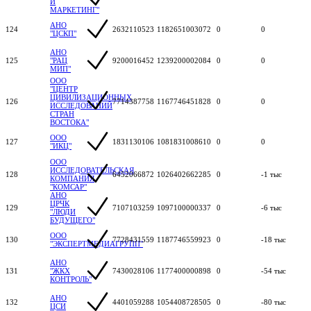
И
МАРКЕТИНГ"
АНО
124
2632110523
1182651003072
0
0
"ЦСКП"
АНО
125
"РАЦ
9200016452
1239200002084
0
0
МИП"
ООО
"ЦЕНТР
ЦИВИЛИЗАЦИОННЫХ
126
7714387758
1167746451828
0
0
ИССЛЕДОВАНИЙ
СТРАН
ВОСТОКА"
ООО
127
1831130106
1081831008610
0
0
"ИКЦ"
ООО
ИССЛЕДОВАТЕЛЬСКАЯ
128
6452066872
1026402662285
0
-1 тыс
КОМПАНИЯ
"КОМСАР"
АНО
ЦРЧК
129
7107103259
1097100000337
0
-6 тыс
"ЛЮДИ
БУДУЩЕГО"
ООО
130
7728431559
1187746559923
0
-18 тыс
"ЭКСПЕРТМЕДИАГРУПП"
АНО
131
"ЖКХ
7430028106
1177400000898
0
-54 тыс
КОНТРОЛЬ"
АНО
132
4401059288
1054408728505
0
-80 тыс
ЦСИ