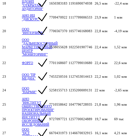
ЦДОИП
18
1650383183
1191690074938
26,5 млн
-22,4 млн
"ОТКРЫТАЯ
АУДИТОРИЯ"
АНО ИЦ
19
7709470922
1117799006533
23,9 млн
1 млн
"ДИСКУРС"
ООО
20
7706567370
1057746168083
22,8 млн
-4,19 млн
"ИНТЕРЛИНК"
ООО
"ДАЛЬНЕВОСТОЧНЫЙ
21
МАРКЕТИНГОВЫЙ
2538055628
1022501907746
22,4 млн
1,52 млн
ЦЕНТР
"МОНИТОРИНГ"
22
ФОРГО
7701168607
1127799010680
22,4 млн
22,6 млн
ООО "ПР
23
7453250516
1127453014413
22,2 млн
1,02 млн
МЕДИА"
ООО
24
5258155713
1235200009131
22 млн
-2,65 млн
"НАРМИ"
АНО
"ИНСТИТУТ
25
7710558642
1047796728935
21,8 млн
1,96 млн
ОБЩЕСТВЕННОГО
ПРОЕКТИРОВАНИЯ"
НАЦИОНАЛЬНЫЙ
ИНСТИТУТ
26
9727097721
1257700024889
19,7 млн
69 тыс
ОБОРОННЫХ
ИССЛЕДОВАНИЙ
ООО
27
"ЦСТ
6670431973
1146670032915
16,1 млн
4,21 млн