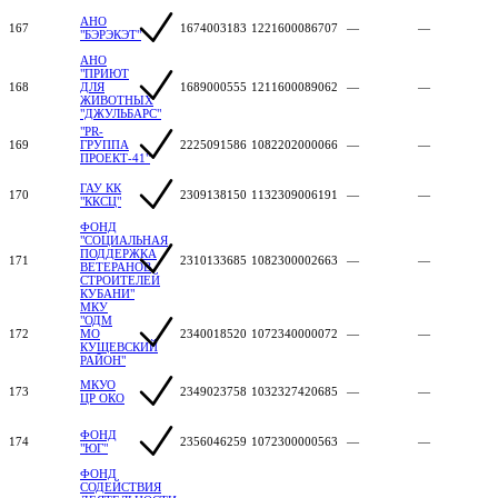
АНО
167
1674003183
1221600086707
—
—
"БЭРЭКЭТ"
АНО
"ПРИЮТ
168
ДЛЯ
1689000555
1211600089062
—
—
ЖИВОТНЫХ
"ДЖУЛЬБАРС"
"PR-
169
ГРУППА
2225091586
1082202000066
—
—
ПРОЕКТ-41"
ГАУ КК
170
2309138150
1132309006191
—
—
"ККСЦ"
ФОНД
"СОЦИАЛЬНАЯ
ПОДДЕРЖКА
171
2310133685
1082300002663
—
—
ВЕТЕРАНОВ
СТРОИТЕЛЕЙ
КУБАНИ"
МКУ
"ОДМ
172
МО
2340018520
1072340000072
—
—
КУЩЕВСКИЙ
РАЙОН"
МКУО
173
2349023758
1032327420685
—
—
ЦР ОКО
ФОНД
174
2356046259
1072300000563
—
—
"ЮГ"
ФОНД
СОДЕЙСТВИЯ