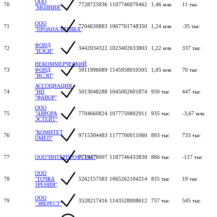
ООО
70
7728725936
1107746079462
1,46 млн
11 тыс
"МОЛНИЯ"
ООО
71
7704630883
1067761748350
1,24 млн
-35 тыс
"ПРОАНАЛИТИКА"
ФОНД
72
3442034322
1023402633803
1,22 млн
337 тыс
"ИЭСИ"
НЕКОММЕРЧЕСКИЙ
73
ФОНД
5911996089
1145958010505
1,05 млн
70 тыс
"ИСЭП"
АССОЦИАЦИЯ
74
"НП
5013048288
1045002601874
950 тыс
447 тыс
"ФАВОР"
ООО
75
"АВРОРА
7704660824
1077759802911
935 тыс
-3,67 млн
ЭСТЕЙТ"
"КОМИТЕТ
76
9715304483
1177700011060
893 тыс
733 тыс
ОМЕП"
77
ООО"ИНТЕРПРОФСТАТ"
7719478007
1187746433830
866 тыс
-117 тыс
ООО
78
"ТОЧКА
5262157583
1065262104214
835 тыс
19 тыс
ЗРЕНИЯ"
ООО
79
3528217416
1143528008612
757 тыс
545 тыс
"ЭВЕРЕСТ"