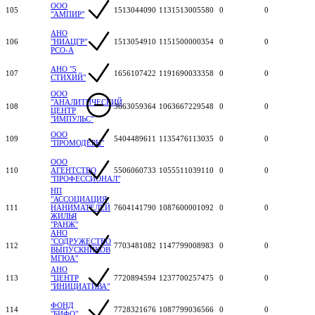
ООО
105
1513044090
1131513005580
0
0
"АМПИР"
АНО
106
"НИАЦГР"
1513054910
1151500000354
0
0
РСО-А
АНО "5
107
1656107422
1191690033358
0
0
СТИХИЙ"
ООО
"АНАЛИТИЧЕСКИЙ
108
3663059364
1063667229548
0
0
ЦЕНТР
"ИМПУЛЬС"
ООО
109
5404489611
1135476113035
0
0
"ПРОМОДЕРН"
ООО
110
АГЕНТСТВО
5506060733
1055511039110
0
0
"ПРОФЕССИОНАЛ"
НП
"АССОЦИАЦИЯ
111
НАНИМАТЕЛЕЙ
7604141790
1087600001092
0
0
ЖИЛЬЯ
"РАНЖ"
АНО
"СОДРУЖЕСТВО
112
7703481082
1147799008983
0
0
ВЫПУСКНИКОВ
МГЮА"
АНО
113
"ЦЕНТР
7720894594
1237700257475
0
0
"ИНИЦИАТИВА"
ФОНД
114
7728321676
1087799036566
0
0
"БИФО"