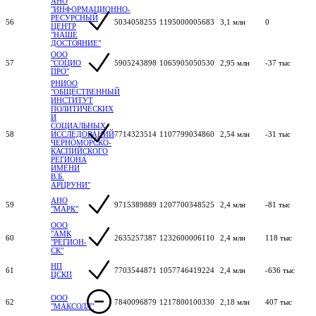
АНО
"ИНФОРМАЦИОННО-
РЕСУРСНЫЙ
56
5034058255
1195000005683
3,1 млн
0
ЦЕНТР
"НАШЕ
ДОСТОЯНИЕ"
ООО
57
"СОЦИО
5905243898
1065905050530
2,95 млн
-37 тыс
ПРО"
РНИОО
"ОБЩЕСТВЕННЫЙ
ИНСТИТУТ
ПОЛИТИЧЕСКИХ
И
СОЦИАЛЬНЫХ
58
ИССЛЕДОВАНИЙ
7714323514
1107799034860
2,54 млн
-31 тыс
ЧЕРНОМОРСКО-
КАСПИЙСКОГО
РЕГИОНА
ИМЕНИ
В.Б.
АРЦРУНИ"
АНО
59
9715389889
1207700348525
2,4 млн
-81 тыс
"МАРК"
ООО
"АМК
60
2635257387
1232600006110
2,4 млн
118 тыс
"РЕГИОН-
СК"
НП
61
7703544871
1057746419224
2,4 млн
-636 тыс
ЦСКП
ООО
62
7840096879
1217800100330
2,18 млн
407 тыс
"МАКСОЛЛ"