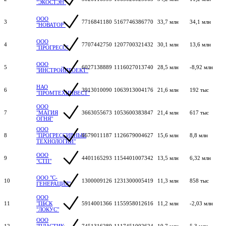
"ЭКОСТЭН"
ООО
3
7716841180
5167746386770
33,7 млн
34,1 млн
"НОВАТОР"
ООО
4
7707442750
1207700321432
30,1 млн
13,6 млн
"ПРОГРЕСС"
ООО
5
6027138889
1116027013740
28,5 млн
-8,92 млн
"ИНСТРОЙПРОЕКТ"
НАО
6
3913010090
1063913004176
21,6 млн
192 тыс
"ПРОМТЕХИНВЕСТ"
ООО
7
"МАГИЯ
3663055673
1053600383847
21,4 млн
617 тыс
ОГНЯ"
ООО
8
"ПРОГРЕССИВНЫЕ
6679011187
1126679004627
15,6 млн
8,8 млн
ТЕХНОЛОГИИ"
ООО
9
4401165293
1154401007342
13,5 млн
6,32 млн
"СТП"
ООО "С-
10
1300009126
1231300005419
11,3 млн
858 тыс
ГЕНЕРАЦИЯ"
ООО
11
"ПБСК
5914001366
1155958012616
11,2 млн
-2,03 млн
"ЛОКУС"
ООО
12
"ПЛАСТИК-
7451316289
1117451002624
10,7 млн
5,3 млн