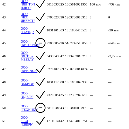
ООО
42
"ВНИТЭП
5010033325
1065010021955
100 тыс
-739 тыс
ПЛЮС"
ООО
43
"ЛЕС
3703023896
1203700008918
0
0
ИНВЕСТ"
ООО
44
1831101803
1051800453528
0
-20 тыс
"САУНД"
ООО
45
9705085296
5167746505856
0
-646 тыс
"АВТОГРАФ"
ООО
46
"ИНТЕР-
3435043647
1023402018210
0
-3,77 млн
МЕБЕЛЬ"
ООО
47
0276182069
1250200014074
—
—
"АВВ-2025"
ООО
48
1831117680
1061831040930
—
—
"ИЖРТИ"
ООО
49
2320005435
1022302946610
—
—
"ИДЕЛЬ"
ООО
50
3810038343
1053810037973
—
—
"ТЕХНИКА"
ООО
51
"ЗСИ
4711014142
1174704006751
—
—
"СВИРЬ"