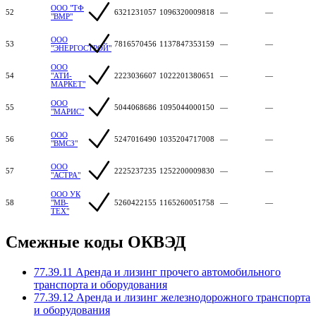
ООО "ТФ
52
6321231057
1096320009818
—
—
"ВМР"
ООО
53
7816570456
1137847353159
—
—
"ЭНЕРГОСТРОЙ"
ООО
54
"АТИ-
2223036607
1022201380651
—
—
МАРКЕТ"
ООО
55
5044068686
1095044000150
—
—
"МАРИС"
ООО
56
5247016490
1035204717008
—
—
"ВМСЗ"
ООО
57
2225237235
1252200009830
—
—
"АСТРА"
ООО УК
58
"МВ-
5260422155
1165260051758
—
—
ТЕХ"
Смежные коды ОКВЭД
77.39.11 Аренда и лизинг прочего автомобильного
транспорта и оборудования
77.39.12 Аренда и лизинг железнодорожного транспорта
и оборудования