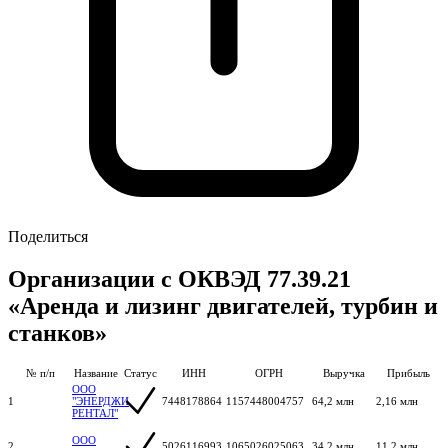
Поделиться
Организации с ОКВЭД 77.39.21
«Аренда и лизинг двигателей, турбин и
станков»
№ п/п
Название
Статус
ИНН
ОГРН
Выручка
Прибыль
ООО
1
"ЭНЕРДЖИ
7448178864
1157448004757
64,2 млн
2,16 млн
РЕНТАЛ"
ООО
2
5026116993
1065026025063
34,2 млн
11,2 млн