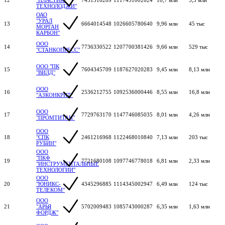
ТЕХНОЛОДЖИ"
ОАО
"УРАЛ
13
6664014548
1026605780640
9,96 млн
45 тыс
МОРГАН
КАРБОН"
ООО
14
7736330522
1207700381426
9,66 млн
529 тыс
"СТАНКОПРЕСС"
ООО "ПК
15
7604345709
1187627020283
9,45 млн
8,13 млн
"ВИЛД"
ООО
16
2536212755
1092536000446
8,55 млн
16,8 млн
"АЗКОНКРИТ"
ООО
17
7729763170
1147746085035
8,01 млн
4,26 млн
"ПРОМТИТАН"
ООО
18
"СПК
2461216968
1122468010840
7,13 млн
203 тыс
РУБИН"
ООО
"ПКФ
19
7721680108
1097746778018
6,81 млн
2,33 млн
"ИНСТРУМЕНТАЛЬНЫЕ
ТЕХНОЛОГИИ"
ООО
20
"ЮНИКС-
4345296885
1114345002947
6,49 млн
124 тыс
ТЕЛЕКОМ"
ООО
21
"АРЬЯ
5702009483
1085743000287
6,35 млн
1,63 млн
ФОРДЖ"