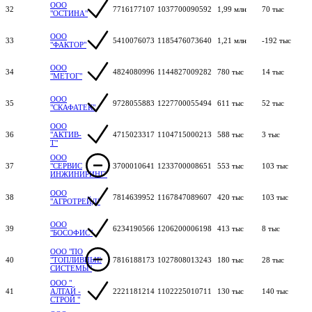
ООО
32
7716177107
1037700090592
1,99 млн
70 тыс
"ОСТИНА"
ООО
33
5410076073
1185476073640
1,21 млн
-192 тыс
"ФАКТОР"
ООО
34
4824080996
1144827009282
780 тыс
14 тыс
"МЕТОГ"
ООО
35
9728055883
1227700055494
611 тыс
52 тыс
"СКАФАТЕК"
ООО
36
"АКТИВ-
4715023317
1104715000213
588 тыс
3 тыс
Т"
ООО
37
"СЕРВИС
3700010641
1233700008651
553 тыс
103 тыс
ИНЖИНИРИНГ"
ООО
38
7814639952
1167847089607
420 тыс
103 тыс
"АГРОТРЕЙД"
ООО
39
6234190566
1206200006198
413 тыс
8 тыс
"БОСОФИС"
ООО "ПО
40
"ТОПЛИВНЫЕ
7816188173
1027808013243
180 тыс
28 тыс
СИСТЕМЫ"
ООО "
41
АЛТАЙ -
2221181214
1102225010711
130 тыс
140 тыс
СТРОЙ "