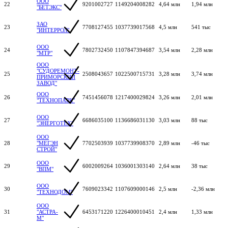
ООО
22
9201002727
1149204008282
4,64 млн
1,94 млн
"БЕТЭКС"
ЗАО
23
7708127455
1037739017568
4,5 млн
541 тыс
"ИНТЕРРОЛ"
ООО
24
7802732450
1107847394687
3,54 млн
2,28 млн
"МТР"
ООО
"СУДОРЕМОНТ-
25
2508043657
1022500715731
3,28 млн
3,74 млн
ПРИМОРСКИЙ
ЗАВОД"
ООО
26
7451456078
1217400029824
3,26 млн
2,01 млн
"ТЕХНОПАРК"
ООО
27
6686035100
1136686031130
3,03 млн
88 тыс
"ЭНЕРГОТЕХ"
ООО
28
"МЕГЭН
7702503939
1037739908370
2,89 млн
-46 тыс
СТРОЙ"
ООО
29
6002009264
1036001303140
2,64 млн
38 тыс
"ВПМ"
ООО
30
7609023342
1107609000146
2,5 млн
-2,36 млн
"ТЕХНОДОМ"
ООО
31
"АСТРА-
6453171220
1226400010451
2,4 млн
1,33 млн
М"