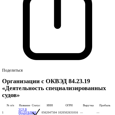
Поделиться
Организации с ОКВЭД 84.23.19
«Деятельность специализированных
судов»
№ п/п
Название
Статус
ИНН
ОГРН
Выручка
Прибыль
УСД В
1
РЕСПУБЛИКЕ
0562047504
1020502631016
—
—