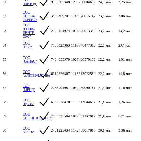
51
9200005348
1219200004638
24,1 млн
3,25 млн
"МЕТОД"
ООО
52
"ДЕЗ-А-
3906369201
1183926015162
23,5 млн
2,06 млн
СЕРВИС"
ООО
"СОЧИ-
53
2320154074
1072320013358
23,2 млн
13,2 млн
ЦЕНТР-
СЭС"
ООО
54
7736323363
1197746477356
22,5 млн
237 тыс
"СЭС"
ООО
55
7404035379
1027400578138
22,2 млн
1,01 млн
"САНАС"
ООО
56
6319226807
1186313022554
22,2 млн
14,8 млн
"АЛЬТЕРНАТИВА"
ЗАО
57
2265004981
1092289000781
21,9 млн
1,16 млн
"МРЦД"
ООО
58
6330078870
1176313084672
21,8 млн
1,26 млн
"ЦСЭБ"
ООО
59
7303025504
1027301167882
21,6 млн
6,71 млн
"ДЕЗИНФЕКТОР"
ООО
60
2461225634
1142468017900
20,8 млн
3,36 млн
"ФСЭБ"