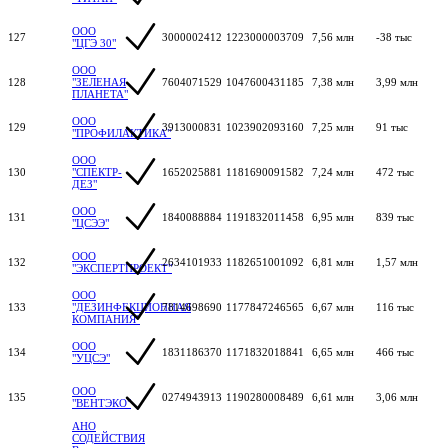
ООО
127
3000002412
1223000003709
7,56 млн
-38 тыс
"ЦГЭ 30"
ООО
128
"ЗЕЛЕНАЯ
7604071529
1047600431185
7,38 млн
3,99 млн
ПЛАНЕТА"
ООО
129
3913000831
1023902093160
7,25 млн
91 тыс
"ПРОФИЛАКТИКА"
ООО
130
"СПЕКТР-
1652025881
1181690091582
7,24 млн
472 тыс
ДЕЗ"
ООО
131
1840088884
1191832011458
6,95 млн
839 тыс
"ЦСЭЭ"
ООО
132
2634101933
1182651001092
6,81 млн
1,57 млн
"ЭКСПЕРТПРОЕКТ"
ООО
133
"ДЕЗИНФЕКЦИОННАЯ
7814698690
1177847246565
6,67 млн
116 тыс
КОМПАНИЯ"
ООО
134
1831186370
1171832018841
6,65 млн
466 тыс
"УЦСЭ"
ООО
135
0274943913
1190280008489
6,61 млн
3,06 млн
"ВЕНТЭКО"
АНО
СОДЕЙСТВИЯ