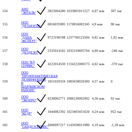
АНО
154
3825004280
1033801911527
4,97 млн
307 тыс
"ЭНТАЛЬ"
ООО
155
0816035985
1170816002345
4,9 млн
96 тыс
"ДЕЗЦЕНТР"
ООО
156
"ДАНА
9723190198
1237700123594
4,82 млн
1,92 млн
ЭКСПЕРТ"
ООО
157
2335014182
1032319695704
4,69 млн
-246 тыс
"ДЕЗДЕЛО"
ООО "КД
158
4222014530
1134222000175
4,62 млн
-370 тыс
СЕРВИС"
ООО
"ПРОФИЛАКТИЧЕСКАЯ
ДЕЗИНФЕКЦИЯ
159
5651020334
1085658026300
4,57 млн
0
В
ШАРЛЫКСКОМ
РАЙОНЕ"
ООО
160
6230062771
1086230002902
4,56 млн
92 тыс
"ЭКОПРО"
ООО
161
3444082392
1023403451620
4,24 млн
952 тыс
"КЕДР"
ООО
162
5906997217
1145958011980
4,19 млн
-1,39 млн
"САНДЕЗСЕРВИС"