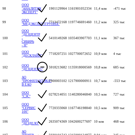
ООО
98
"АНАЛИТИК
1901129964
1161901052334
11,4 млн
-471 тыс
ЭКСПЕРТ"
ООО
99
7713472168
1197746691460
11,2 млн
325 тыс
"МЕДЭКСПЕРТГРУППА"
ООО
"ДЕЗЦЕНТР
100
-
5410149268
1035403907703
11,1 млн
367 тыс
СИБИРЬ
- Н"
ООО
101
7718207251
1027700072652
10,9 млн
4 тыс
"ДЕСКЛАЙН"
ООО
102
5918213682
1135918000569
10,8 млн
685 тыс
"ДЕЗЦЕНТР1"
АО
103
"ПРОФИЛАКТИКА"
7900003102
1217900000911
10,7 млн
-553 тыс
В ЕАО
ООО
104
0278214051
1140280046840
10,5 млн
727 тыс
"СЭС"
ООО
105
"СЕРВИС
7720333060
1167746198840
10,5 млн
909 тыс
100"
ООО
106
2635074369
1042600277697
10 млн
468 тыс
"ДЕЗДЕЛО"
АО
107
"ЦЕНТР
5030101742
1215000124877
9,94 млн
245 тыс