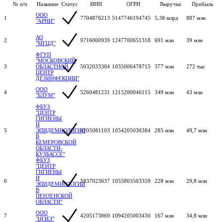
№ п/п
Название
Статус
ИНН
ОГРН
Выручка
Прибыль
ООО
1
7704876213
5147746194745
5,38 млрд
887 млн
"АРНИ"
АО
2
9716000939
1247700651318
691 млн
39 млн
"МГЦД"
ФГУП
"МОСКОВСКИЙ
3
ОБЛАСТНОЙ
5032033304
1035006478715
377 млн
272 тыс
ЦЕНТР
ДЕЗИНФЕКЦИИ"
ООО
4
5260481231
1215200046115
349 млн
43 млн
"БЛУМ"
ФБУЗ
"ЦЕНТР
ГИГИЕНЫ
И
5
ЭПИДЕМИОЛОГИИ
4205081103
1054205030384
285 млн
49,7 млн
В
КЕМЕРОВСКОЙ
ОБЛАСТИ-
КУЗБАССЕ"
ФБУЗ
"ЦЕНТР
ГИГИЕНЫ
И
6
5837023637
1055803503359
228 млн
29,8 млн
ЭПИДЕМИОЛОГИИ
В
ПЕНЗЕНСКОЙ
ОБЛАСТИ"
ООО
7
4205173869
1094205003430
167 млн
34,8 млн
"ЦГИЭ"