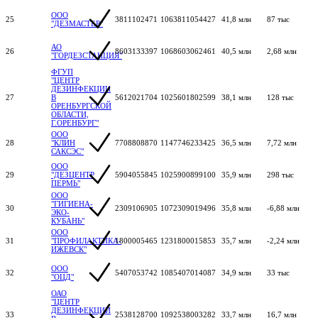
ООО
25
3811102471
1063811054427
41,8 млн
87 тыс
"ДЕЗМАСТЕР"
АО
26
8603133397
1068603062461
40,5 млн
2,68 млн
"ГОРДЕЗСТАНЦИЯ"
ФГУП
"ЦЕНТР
ДЕЗИНФЕКЦИИ
27
В
5612021704
1025601802599
38,1 млн
128 тыс
ОРЕНБУРГСКОЙ
ОБЛАСТИ,
Г.ОРЕНБУРГ"
ООО
28
"КЛИН
7708808870
1147746233425
36,5 млн
7,72 млн
САКСЭС"
ООО
29
"ДЕЗЦЕНТР
5904055845
1025900899100
35,9 млн
298 тыс
ПЕРМЬ"
ООО
"ГИГИЕНА-
30
2309106905
1072309019496
35,8 млн
-6,88 млн
ЭКО-
КУБАНЬ"
ООО
31
"ПРОФИЛАКТИКА-
1800005465
1231800015853
35,7 млн
-2,24 млн
ИЖЕВСК"
ООО
32
5407053742
1085407014087
34,9 млн
33 тыс
"ОЦД"
ОАО
"ЦЕНТР
ДЕЗИНФЕКЦИИ
33
2538128700
1092538003282
33,7 млн
16,7 млн