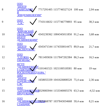
ООО
"ЦЕНТР
8
САНИТАРИИ
7717291405
1157746527124
100 млн
2,94 млн
И
ЭПИДЕМИОЛОГИИ"
ООО
9
7743116632
1157746779893
95 млн
38,3 млн
"СЭС"
ООО
"КИРОВСКИЙ
10
ОБЛАСТНОЙ
4345230362
1084345011850
91,2 млн
3,68 млн
ЦЕНТР
ДЕЗИНФЕКЦИИ"
ООО
11
"ЦЕНТР
4345471544
1174350014475
89,9 млн
21,7 млн
ЭКСПЕРТИЗЫ"
ООО
12
"СЛУЖБА
7811493656
1117847202384
86,3 млн
16,5 млн
ГИГИЕНЫ"
ФГУП
"ДЕЗИНФЕКЦИЯ",
13
1101461521
1021100518581
80 млн
19 тыс
Г.СЫКТЫВКАР"
РОСПОТРЕБНАДЗОРА."
АНО
"ЦЕНТР
14
1658055339
1041626808520
75,4 млн
2,36 млн
СОДЕЙСТВИЯ
СЭБ"
ООО
15
"СЕРТИФИКАЦИЯ
3329083944
1153340005576
63,3 млн
-4,52 млн
ПРОДУКЦИИ"
ООО
16
"ДЕЗИНФЕКЦИОННАЯ
7825468787
1037843034668
59,4 млн
8,21 млн
СТАНЦИЯ"