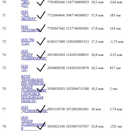
70
"ЭКО-
7701895440
1107746899633
18,5 млн
3,64 млн
ДЕЗ"
ООО
71
"ДЕЗ-
7722664846
5087746568927
17,9 млн
183 тыс
ЭКСПЕРТ"
ООО
72
7705947442
1117746304301
17,8 млн
124 тыс
"АРТЕМИДА"
ООО "РЦ
73
6166117460
1206100001513
17,2 млн
-1,73 млн
"СЭЭ"
ООО
74
"ЦЕНТР
2631805434
1142651008631
16,8 млн
4,23 млн
ДЕЗИНФЕКЦИИ"
ООО
75
2636809538
1142651019070
16,5 млн
817 тыс
"ЭТ"
ФГУП
"ПОДОЛЬСКОЕ
ПРЕДПРИЯТИЕ
"ЦЕНТР
76
5036029203
1025004711368
16,5 млн
2 тыс
ДЕЗИНФЕКЦИИ"
Г.ПОДОЛЬСК,
МОСКОВСКАЯ
ОБЛАСТЬ"
ООО
77
2901159738
1072901001601
16 млн
1,74 млн
"ДЕЗИНФЕКЦИЯ"
ООО
"ЦЕНТР
ДЕЗИНФЕКЦИИ
78
5034021336
1055007107957
15,8 млн
-232 тыс
В