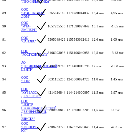
"ПРОФИЛАКТИКА"
ООО
89
"БЕЗОПАСНЫЙ
0265045180
1170280044032
13,4 млн
4,95 млн
ДОМ"
ООО
90
"МТА-
1657235530
1171690027849
13,1 млн
-1,65 млн
ЭКСПЕРТ"
ООО
91
5505049423
1155543032413
12,6 млн
1,05 млн
"САНЭКС"
ООО
92
6166093096
1156196040956
12,5 млн
-3,43 млн
"РОСТКОНТРОЛЬ"
АО
93
"ДЕЗИНФЕКЦИОННЫЙ
6439099780
1216400015798
12 млн
-1,68 млн
ЦЕНТР"
ООО
94
5031155250
1245000024720
11,8 млн
1,45 млн
"НЭК"
ООО
95
"КУЗБАСС-
4214036844
1144214000897
11,5 млн
6,97 млн
ДЕЗСЕРВИС"
ООО
"ЦЕНТР
ПРОФИЛАКТИЧЕСКОЙ
96
0800000810
1210800002203
11,5 млн
67 тыс
ДЕЗИНФЕКЦИИ,
Г.
ЭЛИСТА"
ООО
97
"ЭКСПЕРТ-
2308233770
1162375025845
11,4 млн
-462 тыс
ЮГ"