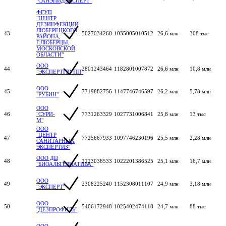
"САНЭПИДЭКСПЕРТ"
ФГУП
"ЦЕНТР
ДЕЗИНФЕКЦИИ
ЛЮБЕРЕЦКОГО
43
5027034260
1035005010512
26,6 млн
308 тыс
РАЙОНА,
Г.ЛЮБЕРЦЫ,
МОСКОВСКОЙ
ОБЛАСТИ"
ООО
44
2801243464
1182801007872
26,6 млн
10,8 млн
"ЭКСПЕРТГРУПП"
ООО
45
7719882756
1147746746597
26,2 млн
5,78 млн
"РУБИН"
ООО
46
"СУРИ-
7731263329
1027731006841
25,8 млн
13 тыс
М"
ООО
"ЦЕНТР
47
7725667933
1097746230196
25,5 млн
2,28 млн
САНИТАРНЫХ
ЭКСПЕРТИЗ"
ООО ДЦ
48
2223036533
1022201386525
25,1 млн
16,7 млн
"БИОАЛЬТЕРНАТИВА"
ООО
49
2308225240
1152308011107
24,9 млн
3,18 млн
"ЭКСПЕРТ"
ООО
50
5406172948
1025402474118
24,7 млн
88 тыс
"ДЕЗПРОФИЛЬ"
ООО