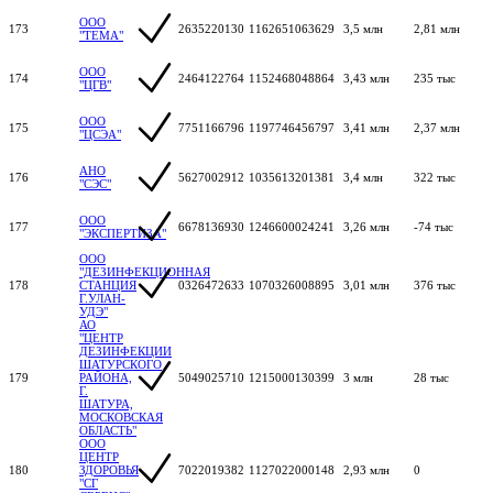
ООО
173
2635220130
1162651063629
3,5 млн
2,81 млн
"ТЕМА"
ООО
174
2464122764
1152468048864
3,43 млн
235 тыс
"ЦГВ"
ООО
175
7751166796
1197746456797
3,41 млн
2,37 млн
"ЦСЭА"
АНО
176
5627002912
1035613201381
3,4 млн
322 тыс
"СЭС"
ООО
177
6678136930
1246600024241
3,26 млн
-74 тыс
"ЭКСПЕРТИЗА"
ООО
"ДЕЗИНФЕКЦИОННАЯ
178
СТАНЦИЯ
0326472633
1070326008895
3,01 млн
376 тыс
Г.УЛАН-
УДЭ"
АО
"ЦЕНТР
ДЕЗИНФЕКЦИИ
ШАТУРСКОГО
179
РАЙОНА,
5049025710
1215000130399
3 млн
28 тыс
Г.
ШАТУРА,
МОСКОВСКАЯ
ОБЛАСТЬ"
ООО
ЦЕНТР
180
ЗДОРОВЬЯ
7022019382
1127022000148
2,93 млн
0
"СГ