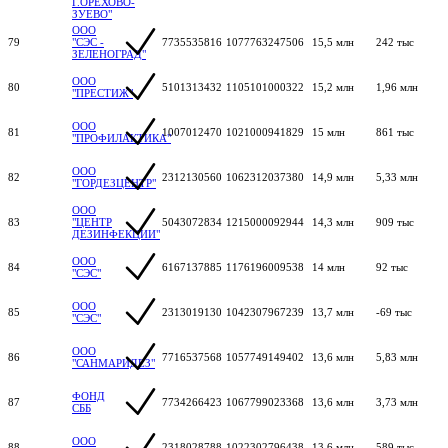
Г.ОРЕХОВО-
ЗУЕВО"
ООО
79
"СЭС -
7735535816
1077763247506
15,5 млн
242 тыс
ЗЕЛЕНОГРАД"
ООО
80
5101313432
1105101000322
15,2 млн
1,96 млн
"ПРЕСТИЖ"
ООО
81
1007012470
1021000941829
15 млн
861 тыс
"ПРОФИЛАКТИКА"
ООО
82
2312130560
1062312037380
14,9 млн
5,33 млн
"ГОРДЕЗЦЕНТР"
ООО
83
"ЦЕНТР
5043072834
1215000092944
14,3 млн
909 тыс
ДЕЗИНФЕКЦИИ"
ООО
84
6167137885
1176196009538
14 млн
92 тыс
"СЭС"
ООО
85
2313019130
1042307967239
13,7 млн
-69 тыс
"СЭС"
ООО
86
7716537568
1057749149402
13,6 млн
5,83 млн
"САНМАРИДЕЗ"
ФОНД
87
7734266423
1067799023368
13,6 млн
3,73 млн
СББ
ООО
88
2318028788
1022302796438
13,6 млн
589 тыс