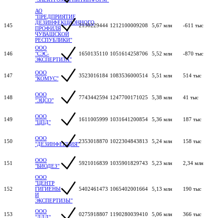
АО
"ПРЕДПРИЯТИЕ
ДЕЗИНФЕКЦИОННОГО
145
2130229444
1212100009208
5,67 млн
-611 тыс
ПРОФИЛЯ
ЧУВАШСКОЙ
РЕСПУБЛИКИ"
ООО
146
"СЭС-
1650135110
1051614258706
5,52 млн
-870 тыс
ЭКСПЕРТИЗА"
ООО
147
3523016184
1083536000514
5,51 млн
514 тыс
"КОМУС"
ООО
148
7743442594
1247700171025
5,38 млн
41 тыс
"ЭЦСО"
ООО
149
1611005999
1031641200854
5,36 млн
187 тыс
"ЦПД"
ООО
150
2353018870
1022304843813
5,24 млн
158 тыс
"ДЕЗИНФЕКЦИЯ"
ООО
151
5921016839
1035901829743
5,23 млн
2,34 млн
"БИОДЕЗ"
ООО
"ЦЕНТР
152
ГИГИЕНЫ
5402461473
1065402001664
5,13 млн
190 тыс
И
ЭКСПЕРТИЗЫ"
ООО
153
0275918807
1190280039410
5,06 млн
366 тыс
"ДДД"