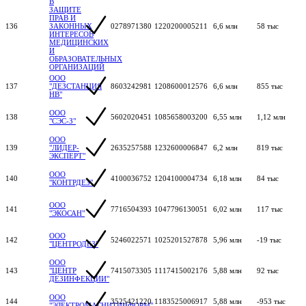
В
ЗАЩИТЕ
ПРАВ И
136
ЗАКОННЫХ
0278971380
1220200005211
6,6 млн
58 тыс
ИНТЕРЕСОВ
МЕДИЦИНСКИХ
И
ОБРАЗОВАТЕЛЬНЫХ
ОРГАНИЗАЦИЙ
ООО
137
"ДЕЗСТАНЦИЯ
8603242981
1208600012576
6,6 млн
855 тыс
НВ"
ООО
138
5602020451
1085658003200
6,55 млн
1,12 млн
"СЭС-З"
ООО
139
"ЛИДЕР-
2635257588
1232600006847
6,2 млн
819 тыс
ЭКСПЕРТ"
ООО
140
4100036752
1204100004734
6,18 млн
84 тыс
"КОНТРДЕЗ"
ООО
141
7716504393
1047796130051
6,02 млн
117 тыс
"ЭКОСАН"
ООО
142
5246022571
1025201527878
5,96 млн
-19 тыс
"ЦЕНТРОДЕЗ"
ООО
143
"ЦЕНТР
7415073305
1117415002176
5,88 млн
92 тыс
ДЕЗИНФЕКЦИИ"
ООО
144
3525421220
1183525006917
5,88 млн
-953 тыс
"ЭЛЕКТРОМАГНИТИНФОРМ"