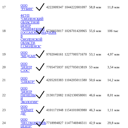
ООО
17
4222009347
1044222001097
58,8 млн
11,8 млн
"РУБИН"
ФГУП
"СМОЛЕНСКИЙ
ОБЛАСТНОЙ
ЦЕНТР
ДЕЗИНФЕКЦИИ
18
6730033017
1026701420965
55,6 млн
106 тыс
ГОССАНЭПИДНАДЗОРА
В
СМОЛЕНСКОЙ
ОБЛАСТИ,
Г.СМОЛЕНСК"
ООО
19
9702046161
1227700571670
53,1 млн
4,97 млн
"МЕДСАН"
ООО
20
"ЦЕНТР
7705475937
1027705013819
53 млн
3,54 млн
СЭЭС"
ООО
21
4205203383
1104205011580
50,6 млн
14,2 млн
"СПЕКТР"
ООО
"ЦЕНТР
22
ГИГИЕНЫ
2130172082
1162130058001
46,6 млн
8,01 млн
И
ЭКОЛОГИИ"
ООО
23
"ГАРАНТ
4101171948
1154101003980
46,3 млн
1,11 млн
ДВ"
ООО
24
"ПЕСТКОНТРОЛЬ
7718994827
1147746946511
42,9 млн
29,8 млн
ЦЕНТР"