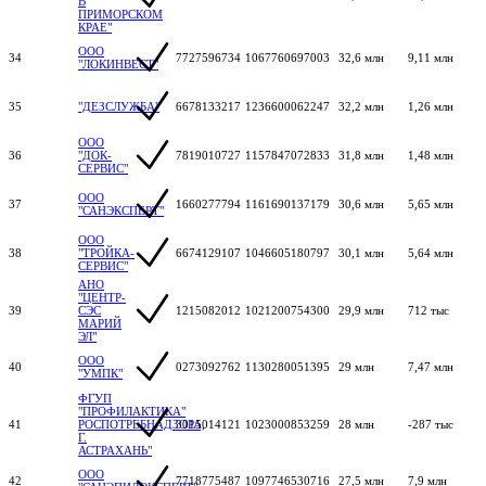
В
ПРИМОРСКОМ
КРАЕ"
ООО
34
7727596734
1067760697003
32,6 млн
9,11 млн
"ЛОКИНВЕСТ"
35
"ДЕЗСЛУЖБА"
6678133217
1236600062247
32,2 млн
1,26 млн
ООО
36
"ДОК-
7819010727
1157847072833
31,8 млн
1,48 млн
СЕРВИС"
ООО
37
1660277794
1161690137179
30,6 млн
5,65 млн
"САНЭКСПЕРТ"
ООО
38
"ТРОЙКА-
6674129107
1046605180797
30,1 млн
5,64 млн
СЕРВИС"
АНО
"ЦЕНТР-
39
СЭС
1215082012
1021200754300
29,9 млн
712 тыс
МАРИЙ
ЭЛ"
ООО
40
0273092762
1130280051395
29 млн
7,47 млн
"УМПК"
ФГУП
"ПРОФИЛАКТИКА"
41
РОСПОТРЕБНАДЗОРА,
3015014121
1023000853259
28 млн
-287 тыс
Г.
АСТРАХАНЬ"
ООО
42
7718775487
1097746530716
27,5 млн
7,9 млн