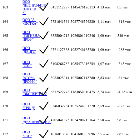
ООО
"ДЕЗПРОФИЛЬ
163
5451112997
1145476126113
4,13 млн
85 тыс
ПЛЮС И
К"
ООО "А-
164
7721641564
5087746576330
4,11 млн
-818 тыс
ЧИСТКА"
ООО
165
"ГИГИЕНА
6825004712
1026801010246
4,09 млн
549 тыс
ПРОФ"
ООО
166
2721127663
1052740165280
4,09 млн
-233 тыс
"ДВЦГС"
ООО
167
5408266782
1085473016254
4,07 млн
-545 тыс
"СЭУ"
ООО
168
"АТОМ-
5053025914
1025007113780
3,83 млн
-84 тыс
ПРОФИ."
ООО
169
3812522775
1183850010475
3,74 млн
-1,23 млн
"ЭКСПЕРТИЗА"
ООО
170
5246032234
1075246001720
3,59 млн
-322 тыс
"ТРИ-Д"
ООО
171
4205041823
1024200715164
3,58 млн
98 тыс
"ДЕЗИНФЕКЦИЯ"
ООО
172
1616013520
1041601003696
3,5 млн
881 тыс
"СЭС"