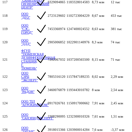
"САНИТАРНО-
117
3329094865
1183328014583
8,73 млн
12 тыс
ГИГИЕНИЧЕСКИЙ
ЦЕНТР"
ООО
118
2723129602
1102723004229
8,67 млн
453 тыс
"ДГО"
ООО
119
"СЭС-
7453360974
1247400024552
8,63 млн
381 тыс
ГОРОД"
ООО
120
2905006852
1022901140976
8,3 млн
74 тыс
"ДДД"
ФГУП
"ТЮМЕНСКАЯ
ДЕЗИНФЕКЦИОННАЯ
121
7202067032
1037200565500
8,15 млн
71 тыс
СТАНЦИЯ,
Г.
ТЮМЕНЬ"
ООО
122
СЗРЦ
7805316120
1157847189235
8,02 млн
2,29 млн
"ЭКСПЕРТ"
ООО
123
3460076879
1193443010782
8 млн
2,54 млн
"РАДОН"
ООО "ПЛ
124
0917026761
1150917000662
7,91 млн
2,45 млн
"АГРОХИМПРОМ"
ООО
125
2308290095
1232300010326
7,61 млн
1,51 млн
"САНЭПИДЭКСПЕРТ"
ООО
126
3918015366
1203900014284
7,6 млн
-3,37 млн
"ТИТАН"