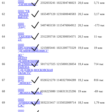
ООО
61
2352033241
1022304746023
20,6 млн
5,71 млн
"ГИГИЕНИСТ"
ООО "УК
62
"МЕЧТА
1655497120
1231600040583
20,5 млн
3,17 млн
БЬЮТИ"
ООО
63
5407465150
1115476064912
20,5 млн
-173 тыс
"ГЦД"
ООО
64
"САНЭПИД
2312295716
1202300054571
20,5 млн
11 тыс
23"
ООО
65
ПРЕДПРИЯТИЕ
1215005441
1021200775529
19,6 млн
19 млн
"ДЕЗИНФЕКЦИОНИСТ"
АО "
ЦЕНТР
ДЕЗИНФЕКЦИИ
66
ИСТРИНСКОГО
5017127325
1215000126054
19,4 млн
714 тыс
РАЙОНА,
Г.ДЕДОВСК,МОСКОВСКАЯ
ОБЛАСТЬ"
ООО
67
ЦДУ
0326521270
1140327004289
19,2 млн
816 тыс
"ЭФФЕКТ"
ООО
68
6316225080
1166313125296
19 млн
-69 тыс
"ЭКОАНАЛИТИКА"
ООО
69
"ОДИНЦОВСКИЙ
5032215417
1155032009714
18,5 млн
1,79 млн
СЭС"
ООО