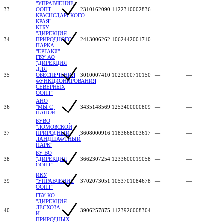
"УПРАВЛЕНИЕ
33
ООПТ
2310162090
1122310002836
—
—
КРАСНОДАРСКОГО
КРАЯ"
КГБУ
"ДИРЕКЦИЯ
34
ПРИРОДНОГО
2413006262
1062442001710
—
—
ПАРКА
"ЕРГАКИ"
ГБУ АО
"ДИРЕКЦИЯ
ДЛЯ
35
ОБЕСПЕЧЕНИЯ
3010007410
1023000710150
—
—
ФУНКЦИОНИРОВАНИЯ
СЕВЕРНЫХ
ООПТ"
АНО
36
"МЫ С
3435148569
1253400000809
—
—
ПАПОЙ"
БУВО
"ЛОМОВСКОЙ
37
ПРИРОДНЫЙ
3608000916
1183668003617
—
—
ЛАНДШАФТНЫЙ
ПАРК"
БУ ВО
38
"ДИРЕКЦИЯ
3662307254
1233600019058
—
—
ООПТ"
ИКУ
39
"УПРАВЛЕНИЕ
3702073051
1053701084678
—
—
ООПТ"
ГБУ КО
"ДИРЕКЦИЯ
ЛЕСХОЗА
40
3906257875
1123926008304
—
—
И
ПРИРОДНЫХ