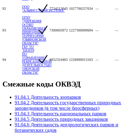
ООО
92
7724213045
1027700257034
—
—
"АЛЬЯНССТРОЙСИСТЕМА"
ОГБУ
"ДИРЕКЦИЯ
ОСОБО
ОХРАНЯЕМЫХ
93
7300005972
1227300009694
—
—
ПРИРОДНЫХ
ТЕРРИТОРИЙ
УЛЬЯНОВСКОЙ
ОБЛАСТИ"
ГБУ ТО
"ЦЕНТР
ПО
УПРАВЛЕНИЮ
94
6952324465
1226900013163
—
—
РЕКРЕАЦИОННОЙ
ДЕЯТЕЛЬНОСТЬЮ
ТВЕРСКОЙ
ОБЛАСТИ"
Смежные коды ОКВЭД
91.04.1 Деятельность зоопарков
91.04.2 Деятельность государственных природных
заповедников (в том числе биосферных)
91.04.3 Деятельность национальных парков
91.04.5 Деятельность природных заказников
91.04.6 Деятельность дендрологических парков и
ботанических садов