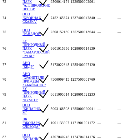
73
ПАРК
9500014174
1239500002961
—
—
"АЛЕШКОВСКИЕ
ПЕСКИ"
ООО
74
"ХВОЙНАЯ
7452165674
1237400047840
—
—
СКАЗКА"
ООО
75
2508152180
1252500013644
—
—
"РАНАДОР"
БУ
"ПРИРОДНЫЙ
76
ПАРК
8601015856
1028600514139
—
—
"САМАРОВСКИЙ
ЧУГАС"
АНО
77
5473022345
1255400027420
—
—
"КЕДР"
АНО
"ХРАНИТЕЛИ
78
7500009413
1237500001760
—
—
ПРИРОДЫ
ЗАБАЙКАЛЬЯ"
БУ
"ПРИРОДНЫЙ
79
8611005014
1028601521233
—
—
ПАРК
"НУМТО"
ООО
80
"КИПАРИС-
5003168508
1255000029041
—
—
М"
ПК
81
"ЭКОПАРК
1901133907
1171901001172
—
—
СЛОБОДА"
ООО
82
4707040245
1174704014176
—
—
"КОПАНЬ"