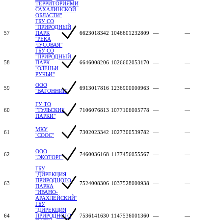
ТЕРРИТОРИЯМИ
САХАЛИНСКОЙ
ОБЛАСТИ"
ГБУ СО
"ПРИРОДНЫЙ
57
ПАРК
6623018342
1046601232809
—
—
"РЕКА
ЧУСОВАЯ"
ГБУ СО
"ПРИРОДНЫЙ
58
ПАРК
6646008206
1026602053170
—
—
"ОЛЕНЬИ
РУЧЬИ"
ООО
59
6913017816
1236900000963
—
—
"ВАГОННИК"
ГУ ТО
60
"ТУЛЬСКИЕ
7106076813
1077106005778
—
—
ПАРКИ"
МКУ
61
7302023342
1027300539782
—
—
"СООС"
ООО
62
7460036168
1177456055567
—
—
"ЭКОТОРГ"
ГБУ
"ДИРЕКЦИЯ
ПРИРОДНОГО
63
7524008306
1037528000938
—
—
ПАРКА
"ИВАНО-
АРАХЛЕЙСКИЙ"
ГБУ
"ДИРЕКЦИЯ
64
ПРИРОДНОГО
7536141630
1147536001360
—
—