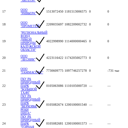
"АКТЕОН"
ООО
17
1513072450
1181513006575
0
0
"РИВЬЕРА"
ООО
18
2209035697
1082209002732
0
0
"ПРОМЕТЕЙ"
"РЕГИОНАЛЬНЫЙ
ФОНД
ДИКОЙ
19
4022998990
1114000000465
0
0
ПРИРОДЫ
КАЛУЖСКОЙ
ОБЛАСТИ"
ООО
20
4223116422
1174205002773
0
0
"ЛЕСНИК"
ООО
21
7730609775
1097746257278
0
-731 тыс
"ГАММАСОФТ"
ГКУ РА
ПРИРОДНЫЙ
22
ПАРК
0105063086
1110105000720
—
—
"БОЛЬШОЙ
ТХАЧ"
ГКУ РА
ПРИРОДНЫЙ
ПАРК
23
0105082674
1200100001540
—
—
"ВЕРХОВЬЕ
РЕКИ
ЦИЦА"
ГКУ РА
ПРИРОДНЫЙ
24
ПАРК
0105082681
1200100001573
—
—
"ГОРНАЯ