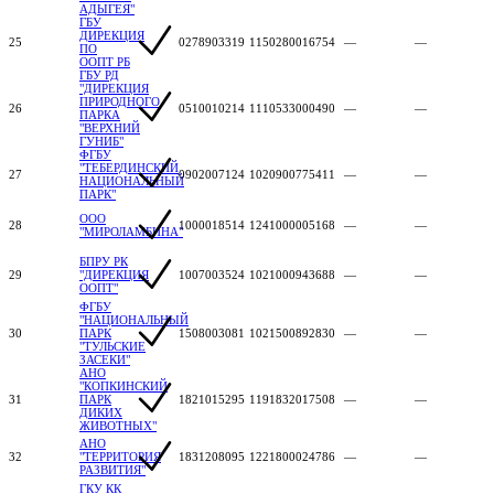
АДЫГЕЯ"
ГБУ
ДИРЕКЦИЯ
25
0278903319
1150280016754
—
—
ПО
ООПТ РБ
ГБУ РД
"ДИРЕКЦИЯ
ПРИРОДНОГО
26
0510010214
1110533000490
—
—
ПАРКА
"ВЕРХНИЙ
ГУНИБ"
ФГБУ
"ТЕБЕРДИНСКИЙ
27
0902007124
1020900775411
—
—
НАЦИОНАЛЬНЫЙ
ПАРК"
ООО
28
1000018514
1241000005168
—
—
"МИРОЛАМБИНА"
БПРУ РК
29
"ДИРЕКЦИЯ
1007003524
1021000943688
—
—
ООПТ"
ФГБУ
"НАЦИОНАЛЬНЫЙ
30
ПАРК
1508003081
1021500892830
—
—
"ТУЛЬСКИЕ
ЗАСЕКИ"
АНО
"КОПКИНСКИЙ
31
ПАРК
1821015295
1191832017508
—
—
ДИКИХ
ЖИВОТНЫХ"
АНО
32
"ТЕРРИТОРИЯ
1831208095
1221800024786
—
—
РАЗВИТИЯ"
ГКУ КК