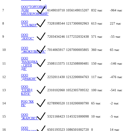
ООО"ТОРГОВЫЙ
7
ДОМ
6149010710
1056149015207
832 тыс
-964 тыс
МИЛЛЕРОВСКИЙ"
ООО
8
7328108544
1217300002963
613 тыс
227 тыс
"СТАЛКЕР"
ООО
9
7203434246
1177232032438
571 тыс
-55 тыс
"ЛОГОС"
ООО
10
7014065917
1207000005805
360 тыс
65 тыс
"ЭКОКУЛЬТУРА"
ООО
"НАХОДКА
11
2508113375
1132508000481
150 тыс
-146 тыс
- СИТИ
ДВ"
ООО
12
2232011430
1212200004763
117 тыс
-476 тыс
"ДРАКОН"
ООО
13
"ГЛЭЙД
2310102060
1052305709532
100 тыс
-541 тыс
КЛУБ"
РОО "КК
14
0278990520
1110200000790
65 тыс
-2 тыс
РБ"
ООО
15
5321166423
1145321000098
10 тыс
-5 тыс
"ЖАРСВЕТ"
ООО
16
6501193523
1086501002720
0
14 тыс