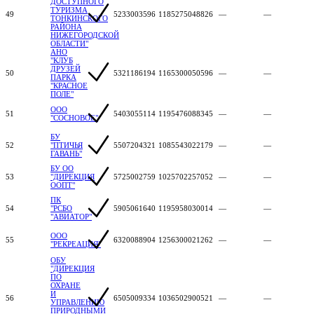
ДОСТУПНОГО
ТУРИЗМА
49
5233003596
1185275048826
—
—
ТОНКИНСКОГО
РАЙОНА
НИЖЕГОРОДСКОЙ
ОБЛАСТИ"
АНО
"КЛУБ
ДРУЗЕЙ
50
5321186194
1165300050596
—
—
ПАРКА
"КРАСНОЕ
ПОЛЕ"
ООО
51
5403055114
1195476088345
—
—
"СОСНОВОЕ"
БУ
52
"ПТИЧЬЯ
5507204321
1085543022179
—
—
ГАВАНЬ"
БУ ОО
53
"ДИРЕКЦИЯ
5725002759
1025702257052
—
—
ООПТ"
ПК
54
"РСБО
5905061640
1195958030014
—
—
"АВИАТОР"
ООО
55
6320088904
1256300021262
—
—
"РЕКРЕАЦИЯ"
ОБУ
"ДИРЕКЦИЯ
ПО
ОХРАНЕ
И
56
6505009334
1036502900521
—
—
УПРАВЛЕНИЮ
ПРИРОДНЫМИ