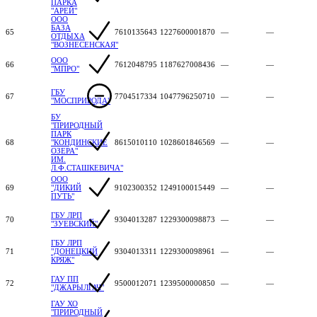
ПАРКА
"АРЕЙ"
ООО
БАЗА
65
7610135643
1227600001870
—
—
ОТДЫХА
"ВОЗНЕСЕНСКАЯ"
ООО
66
7612048795
1187627008436
—
—
"МПРО"
ГБУ
67
7704517334
1047796250710
—
—
"МОСПРИРОДА"
БУ
"ПРИРОДНЫЙ
ПАРК
68
"КОНДИНСКИЕ
8615010110
1028601846569
—
—
ОЗЕРА"
ИМ.
Л.Ф.СТАШКЕВИЧА"
ООО
69
"ДИКИЙ
9102300352
1249100015449
—
—
ПУТЬ"
ГБУ ЛРП
70
9304013287
1229300098873
—
—
"ЗУЕВСКИЙ"
ГБУ ЛРП
71
"ДОНЕЦКИЙ
9304013311
1229300098961
—
—
КРЯЖ"
ГАУ ПП
72
9500012071
1239500000850
—
—
"ДЖАРЫЛГАЧ"
ГАУ ХО
"ПРИРОДНЫЙ