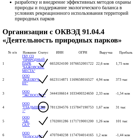
разработку и внедрение эффективных методов охраны
природы и поддержание экологического баланса в
условиях рекреационного использования территорий
природных парков
Организации с ОКВЭД 91.04.4
«Деятельность природных парков»
№ п/п
Название
Статус
ИНН
ОГРН
Выручка
Прибыль
ГБУ СО
"ПРИРОДНЫЙ
1
ПАРК
6652024100
1076652001722
22,6 млн
1,75 млн
"БАЖОВСКИЕ
МЕСТА"
ООО
2
"ВСЕОБУЧ-
6623114871
1169658016527
4,94 млн
373 тыс
НТ"
ООО
3
3444106614
1033400324650
2,33 млн
-1,54 млн
"ЭКСПОСОФТ"
ООО
4
"ГЛАДЫШЕВО
7811204576
1157847190753
1,67 млн
31 тыс
+"
ООО
5
"АК-
1702001286
1171719001200
1,26 млн
101 тыс
САЛ"
ООО
6
4707040238
1174704014165
1,2 млн
-1,44 млн
"ПОЛОСАРИ"