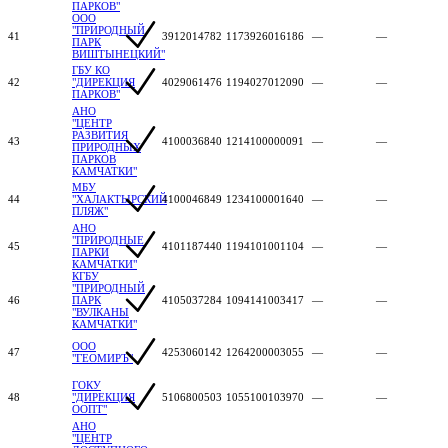
ПАРКОВ"
ООО
"ПРИРОДНЫЙ
41
3912014782
1173926016186
—
—
ПАРК
ВИШТЫНЕЦКИЙ"
ГБУ КО
42
"ДИРЕКЦИЯ
4029061476
1194027012090
—
—
ПАРКОВ"
АНО
"ЦЕНТР
РАЗВИТИЯ
43
4100036840
1214100000091
—
—
ПРИРОДНЫХ
ПАРКОВ
КАМЧАТКИ"
МБУ
44
"ХАЛАКТЫРСКИЙ
4100046849
1234100001640
—
—
ПЛЯЖ"
АНО
"ПРИРОДНЫЕ
45
4101187440
1194101001104
—
—
ПАРКИ
КАМЧАТКИ"
КГБУ
"ПРИРОДНЫЙ
46
ПАРК
4105037284
1094141003417
—
—
"ВУЛКАНЫ
КАМЧАТКИ"
ООО
47
4253060142
1264200003055
—
—
"ГЕОМИРЪ"
ГОКУ
48
"ДИРЕКЦИЯ
5106800503
1055100103970
—
—
ООПТ"
АНО
"ЦЕНТР