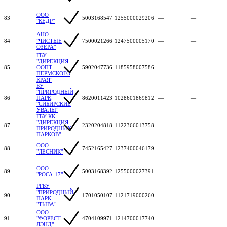
ООО
83
5003168547
1255000029206
—
—
"КЕДР"
АНО
84
"ЧИСТЫЕ
7500021266
1247500005170
—
—
ОЗЕРА"
ГБУ
"ДИРЕКЦИЯ
85
ООПТ
5902047736
1185958007586
—
—
ПЕРМСКОГО
КРАЯ"
БУ
"ПРИРОДНЫЙ
86
ПАРК
8620011423
1028601869812
—
—
"СИБИРСКИЕ
УВАЛЫ"
ГБУ КК
"ДИРЕКЦИЯ
87
2320204818
1122366013758
—
—
ПРИРОДНЫХ
ПАРКОВ"
ООО
88
7452165427
1237400046179
—
—
"ЛЕСНИК"
ООО
89
5003168392
1255000027391
—
—
"РОСА-17"
РГБУ
"ПРИРОДНЫЙ
90
1701050107
1121719000260
—
—
ПАРК
"ТЫВА"
ООО
91
"ФОРЕСТ
4704109971
1214700017740
—
—
ЛЭНД"