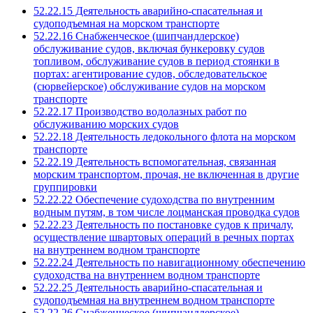
52.22.15 Деятельность аварийно-спасательная и
судоподъемная на морском транспорте
52.22.16 Снабженческое (шипчандлерское)
обслуживание судов, включая бункеровку судов
топливом, обслуживание судов в период стоянки в
портах: агентирование судов, обследовательское
(сюрвейерское) обслуживание судов на морском
транспорте
52.22.17 Производство водолазных работ по
обслуживанию морских судов
52.22.18 Деятельность ледокольного флота на морском
транспорте
52.22.19 Деятельность вспомогательная, связанная
морским транспортом, прочая, не включенная в другие
группировки
52.22.22 Обеспечение судоходства по внутренним
водным путям, в том числе лоцманская проводка судов
52.22.23 Деятельность по постановке судов к причалу,
осуществление швартовых операций в речных портах
на внутреннем водном транспорте
52.22.24 Деятельность по навигационному обеспечению
судоходства на внутреннем водном транспорте
52.22.25 Деятельность аварийно-спасательная и
судоподъемная на внутреннем водном транспорте
52.22.26 Снабженческое (шипчандлерское)