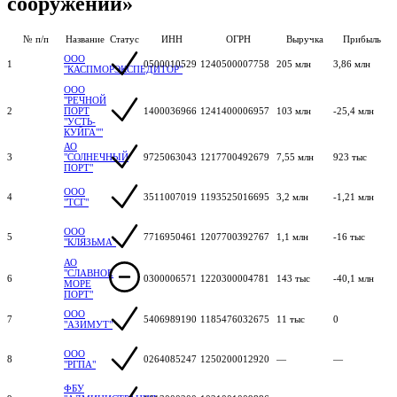
сооружений»
№ п/п
Название
Статус
ИНН
ОГРН
Выручка
Прибыль
ООО
1
0500010529
1240500007758
205 млн
3,86 млн
"КАСПМОРЭКСПЕДИТОР"
ООО
"РЕЧНОЙ
2
ПОРТ
1400036966
1241400006957
103 млн
-25,4 млн
"УСТЬ-
КУЙГА""
АО
3
"СОЛНЕЧНЫЙ
9725063043
1217700492679
7,55 млн
923 тыс
ПОРТ"
ООО
4
3511007019
1193525016695
3,2 млн
-1,21 млн
"ТСГ"
ООО
5
7716950461
1207700392767
1,1 млн
-16 тыс
"КЛЯЗЬМА"
АО
"СЛАВНОЕ
6
0300006571
1220300004781
143 тыс
-40,1 млн
МОРЕ
ПОРТ"
ООО
7
5406989190
1185476032675
11 тыс
0
"АЗИМУТ"
ООО
8
0264085247
1250200012920
—
—
"РГПА"
ФБУ