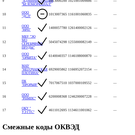
9
"АДМИНИСТРАЦИЯ
1013000200
1021001009886
—
—
"БЕЛОМОРКАНАЛ"
ООО
10
1013007365
1161001060835
—
—
"ДСЛ"
ООО
11
1400057780
1261400002126
—
—
"НРП"
МБУ "ЭО
МО
12
5045074298
1255000082149
—
—
СЕРЕБРЯНЫЕ
ПРУДЫ"
ООО
13
6140040357
1146188000870
—
—
"ОРБИТА"
МАУ
14
"НЕГОЧАНСКАЯ
6929005862
1166952072154
—
—
ПЛОТИНА"
ПК
15
7017067510
1037000109552
—
—
"ПРОРЫВ"
ООО
16
6200008368
1246200007228
—
—
"РПМПС"
ОКУ "
17
4611012695
1134611001062
—
—
УЭ ГТС"
Смежные коды ОКВЭД