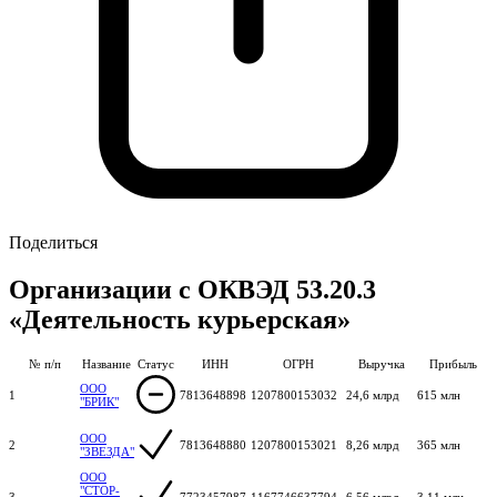
Поделиться
Организации с ОКВЭД 53.20.3
«Деятельность курьерская»
№ п/п
Название
Статус
ИНН
ОГРН
Выручка
Прибыль
ООО
1
7813648898
1207800153032
24,6 млрд
615 млн
"БРИК"
ООО
2
7813648880
1207800153021
8,26 млрд
365 млн
"ЗВЕЗДА"
ООО
"СТОР-
3
7723457987
1167746637794
6,56 млрд
3,11 млн