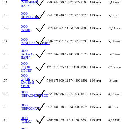
171
"МЛЕЧНЫЙ
9705244620
1257700299560
120 млн
1,19 млн
ПУТЬ"
ООО
172
7743338949
1207700148820
119 млн
5,2 млн
"ЛСРЕГИОН"
ООО
173
5027243761
1165027057887
119 млн
-3,51 млн
"БЛИЦ"
ООО
174
9702075451
1257700190395
118 млн
5,91 млн
"МАШТОРГСТРОЙ"
ООО
175
"АЛЬФА-
0278964618
1210200000526
118 млн
14,8 млн
ПАРК"
ООО
176
"СДЭК
1215213995
1161215061963
118 млн
-31,2 млн
ГРУПП"
ООО
"СДЭК
177
7448175800
1157448001501
116 млн
16 млн
ЮЖНЫЙ
УРАЛ"
ООО
178
9722102336
1257700324815
116 млн
3,37 млн
"ПЕГАСЭКСПРЕСС"
ООО
179
6679180918
1256600001074
116 млн
806 тыс
"ПЕРСОНАЛ"
ООО
180
7805606929
1127847623859
116 млн
5,53 млн
"С.П.С."