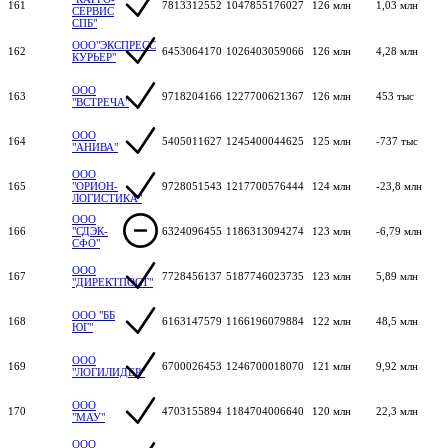
161
7813312552
1047855176027
126 млн
1,03 млн
СЕРВИС
СПБ"
ООО"ЭКСПРЕСС
162
6453064170
1026403059066
126 млн
4,28 млн
КУРЬЕР"
ООО
163
9718204166
1227700621367
126 млн
453 тыс
"ВСТРЕЧА"
ООО
164
5405011627
1245400044625
125 млн
-737 тыс
"АНИВА"
ООО
165
"ОРИОН-
9728051543
1217700576444
124 млн
-23,8 млн
ЛОГИСТИКА"
ООО
166
"СДЭК-
6324096455
1186313094274
123 млн
-6,79 млн
СФО"
ООО
167
7728456137
5187746023735
123 млн
5,89 млн
"ДИРЕКТПОСТ"
ООО "ББ
168
6163147579
1166196079884
122 млн
48,5 млн
ЮГ"
ООО
169
6700026453
1246700018070
121 млн
9,92 млн
"ЛОГИЛИДЕР"
ООО
170
4703155894
1184704006640
120 млн
22,3 млн
"МАУ"
ООО