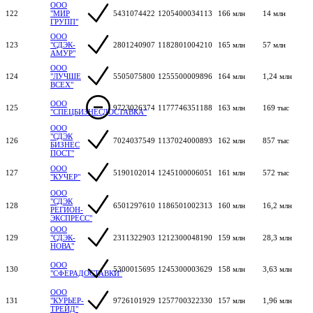
ООО
122
"МИР
5431074422
1205400034113
166 млн
14 млн
ГРУПП"
ООО
123
"СДЭК-
2801240907
1182801004210
165 млн
57 млн
АМУР"
ООО
124
"ЛУЧШЕ
5505075800
1255500009896
164 млн
1,24 млн
ВСЕХ"
ООО
125
9723026374
1177746351188
163 млн
169 тыс
"СПЕЦБИЗНЕСДОСТАВКА"
ООО
"СДЭК
126
7024037549
1137024000893
162 млн
857 тыс
БИЗНЕС
ПОСТ"
ООО
127
5190102014
1245100006051
161 млн
572 тыс
"КУЧЕР"
ООО
"СДЭК
128
6501297610
1186501002313
160 млн
16,2 млн
РЕГИОН-
ЭКСПРЕСС"
ООО
129
"СДЭК-
2311322903
1212300048190
159 млн
28,3 млн
НОВА"
ООО
130
5300015695
1245300003629
158 млн
3,63 млн
"СФЕРАДОСТАВКИ"
ООО
131
"КУРЬЕР-
9726101929
1257700322330
157 млн
1,96 млн
ТРЕЙД"