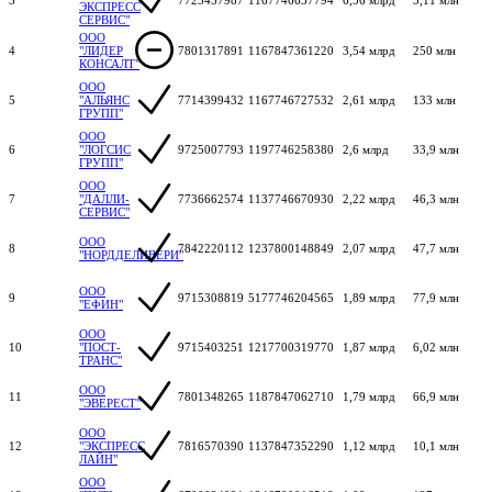
ЭКСПРЕСС
СЕРВИС"
ООО
4
"ЛИДЕР
7801317891
1167847361220
3,54 млрд
250 млн
КОНСАЛТ"
ООО
5
"АЛЬЯНС
7714399432
1167746727532
2,61 млрд
133 млн
ГРУПП"
ООО
6
"ЛОГСИС
9725007793
1197746258380
2,6 млрд
33,9 млн
ГРУПП"
ООО
7
"ДАЛЛИ-
7736662574
1137746670930
2,22 млрд
46,3 млн
СЕРВИС"
ООО
8
7842220112
1237800148849
2,07 млрд
47,7 млн
"НОРДДЕЛИВЕРИ"
ООО
9
9715308819
5177746204565
1,89 млрд
77,9 млн
"ЕФИН"
ООО
10
"ПОСТ-
9715403251
1217700319770
1,87 млрд
6,02 млн
ТРАНС"
ООО
11
7801348265
1187847062710
1,79 млрд
66,9 млн
"ЭВЕРЕСТ"
ООО
12
"ЭКСПРЕСС
7816570390
1137847352290
1,12 млрд
10,1 млн
ЛАЙН"
ООО