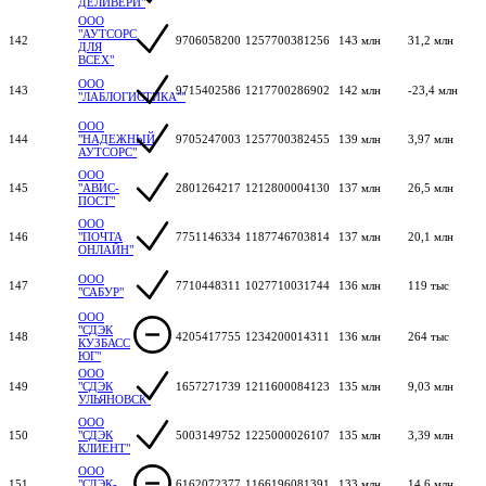
ДЕЛИВЕРИ"
ООО
"АУТСОРС
142
9706058200
1257700381256
143 млн
31,2 млн
ДЛЯ
ВСЕХ"
ООО
143
9715402586
1217700286902
142 млн
-23,4 млн
"ЛАБЛОГИСТИКА""
ООО
144
"НАДЕЖНЫЙ
9705247003
1257700382455
139 млн
3,97 млн
АУТСОРС"
ООО
145
"АВИС-
2801264217
1212800004130
137 млн
26,5 млн
ПОСТ"
ООО
146
"ПОЧТА
7751146334
1187746703814
137 млн
20,1 млн
ОНЛАЙН"
ООО
147
7710448311
1027710031744
136 млн
119 тыс
"САБУР"
ООО
"СДЭК
148
4205417755
1234200014311
136 млн
264 тыс
КУЗБАСС
ЮГ"
ООО
149
"СДЭК
1657271739
1211600084123
135 млн
9,03 млн
УЛЬЯНОВСК"
ООО
150
"СДЭК
5003149752
1225000026107
135 млн
3,39 млн
КЛИЕНТ"
ООО
151
"СДЭК-
6162072377
1166196081391
133 млн
14,6 млн