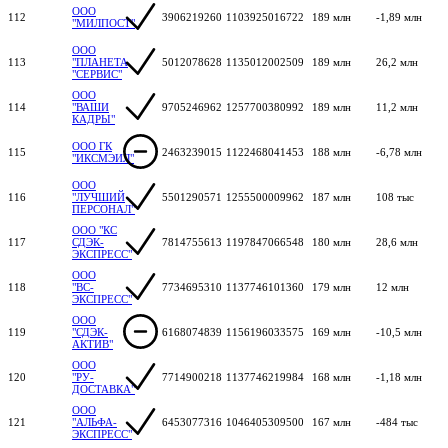
ООО
112
3906219260
1103925016722
189 млн
-1,89 млн
"МИЛПОСТ"
ООО
113
"ПЛАНЕТА
5012078628
1135012002509
189 млн
26,2 млн
"СЕРВИС"
ООО
114
"ВАШИ
9705246962
1257700380992
189 млн
11,2 млн
КАДРЫ"
ООО ГК
115
2463239015
1122468041453
188 млн
-6,78 млн
"ИКСМЭИЛ"
ООО
116
"ЛУЧШИЙ
5501290571
1255500009962
187 млн
108 тыс
ПЕРСОНАЛ"
ООО "КС
117
СДЭК-
7814755613
1197847066548
180 млн
28,6 млн
ЭКСПРЕСС"
ООО
118
"ВС-
7734695310
1137746101360
179 млн
12 млн
ЭКСПРЕСС"
ООО
119
"СДЭК-
6168074839
1156196033575
169 млн
-10,5 млн
АКТИВ"
ООО
120
"РУ-
7714900218
1137746219984
168 млн
-1,18 млн
ДОСТАВКА"
ООО
121
"АЛЬФА-
6453077316
1046405309500
167 млн
-484 тыс
ЭКСПРЕСС"