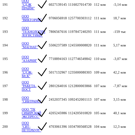
ООО
191
"СДЭК
6027139145
1116027014730
112 млн
-5,14 млн
ПРАЙМ"
ООО
192
9706056918
1257700303112
111 млн
18,7 млн
"ВИКТОРИЯ"
ООО
193
"ТЕХНОЛОГИИ
7806567616
1197847240293
111 млн
-159 тыс
ЛОГИСТИКИ"
ООО
194
5506237589
1245500008820
111 млн
5,17 млн
"МАГНАТ"
ООО
195
7718894163
1127746549842
110 млн
-3,07 млн
"АЗАРИЯ"
ООО
196
"СДЭК-
5017132967
1235000080303
109 млн
42,2 млн
МСК"
ООО
197
"РАКЕТА-
2801264016
1212800003866
107 млн
-7,87 млн
ПОСТ
ООО
198
2452037345
1092452001113
107 млн
3,15 млн
"СИБТРАНС"
ООО "ТК
199
СИБИРСКИЙ
4205245986
1124205010820
105 млн
40,1 млн
ЭКСПРЕСС"
ООО
200
"СВТ-
4703061396
1034700568528
104 млн
12,3 млн
ПЕТЕРБУРГ"