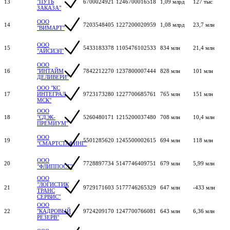
13
"ПУТЬ
6700024921
1246700016518
1,09 млрд
127 тыс
ЗАКАЗА"
ООО
14
7203548405
1227200020959
1,08 млрд
23,7 млн
"ВИМАРТ"
ООО
15
5433183378
1105476102533
834 млн
21,4 млн
"АЙСИЭЛ"
ООО
16
"ИНТАЙМ
7842212270
1237800007444
828 млн
101 млн
ДЕЛИВЕРИ"
ООО "КС
17
ИНТЕГРАЛ
9723173280
1227700685761
765 млн
151 млн
МСК"
ООО
18
"СДЭК-
5260480171
1215200037480
708 млн
10,4 млн
ПРЕМИУМ"
ООО
19
5501285620
1245500002615
694 млн
118 млн
"СМАРТСТАФИНГ"
ООО
20
7728897734
5147746409751
679 млн
5,99 млн
"ФЛИППОСТ"
ООО
"ЛОГИСТИК
21
9729171603
5177746265329
647 млн
-433 млн
ТРАНС
СЕРВИС"
ООО
22
"КАДРОВЫЙ
9724209170
1247700766081
643 млн
6,36 млн
РЕЗЕРВ"