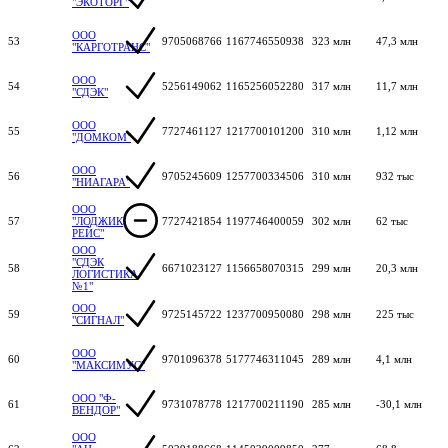
"ЭКОТОРГ"
ООО
53
9705068766
1167746550938
323 млн
47,3 млн
"КАРГОТРАНС"
ООО
54
5256149062
1165256052280
317 млн
11,7 млн
"СДЭК"
ООО
55
7727461127
1217700101200
310 млн
1,12 млн
"ДОМКОМ"
ООО
56
9705245609
1257700334506
310 млн
932 тыс
"НИАГАРА"
ООО
57
"ЛОДЖИК
7727421854
1197746400059
302 млн
62 тыс
РЕЙС"
ООО
"СДЭК
58
6671023127
1156658070315
299 млн
20,3 млн
ЛОГИСТИКА
№1"
ООО
59
9725145722
1237700950080
298 млн
225 тыс
"СИГНАЛ"
ООО
60
9701096378
5177746311045
289 млн
4,1 млн
"МАКСИМУС"
ООО "Ф-
61
9731078778
1217700211190
285 млн
-30,1 млн
ВЕНДОР"
ООО