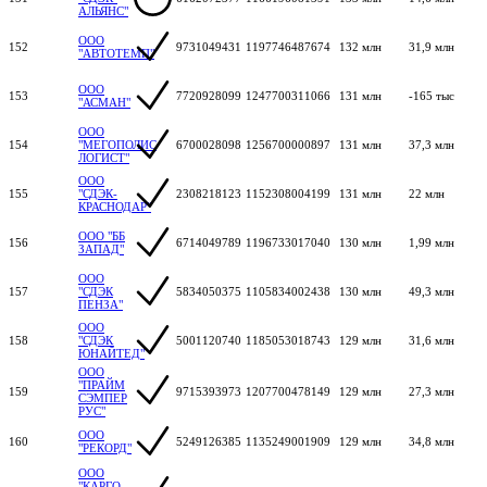
АЛЬЯНС"
ООО
152
9731049431
1197746487674
132 млн
31,9 млн
"АВТОТЕМП"
ООО
153
7720928099
1247700311066
131 млн
-165 тыс
"АСМАН"
ООО
154
"МЕГОПОЛИС
6700028098
1256700000897
131 млн
37,3 млн
ЛОГИСТ"
ООО
155
"СДЭК-
2308218123
1152308004199
131 млн
22 млн
КРАСНОДАР"
ООО "ББ
156
6714049789
1196733017040
130 млн
1,99 млн
ЗАПАД"
ООО
157
"СДЭК
5834050375
1105834002438
130 млн
49,3 млн
ПЕНЗА"
ООО
158
"СДЭК
5001120740
1185053018743
129 млн
31,6 млн
ЮНАЙТЕД"
ООО
"ПРАЙМ
159
9715393973
1207700478149
129 млн
27,3 млн
СЭМПЕР
РУС"
ООО
160
5249126385
1135249001909
129 млн
34,8 млн
"РЕКОРД"
ООО
"КАРГО-