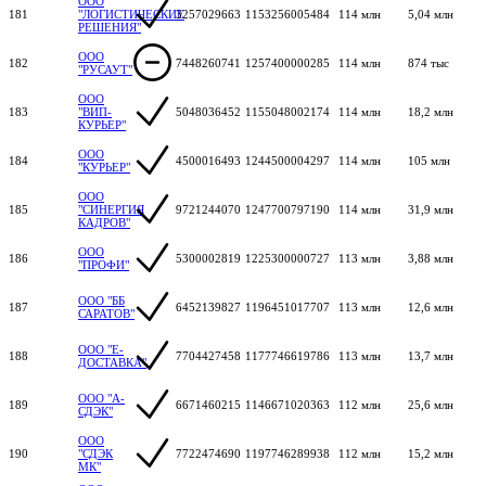
ООО
181
"ЛОГИСТИЧЕСКИЕ
3257029663
1153256005484
114 млн
5,04 млн
РЕШЕНИЯ"
ООО
182
7448260741
1257400000285
114 млн
874 тыс
"РУСАУТ"
ООО
183
"ВИП-
5048036452
1155048002174
114 млн
18,2 млн
КУРЬЕР"
ООО
184
4500016493
1244500004297
114 млн
105 млн
"КУРЬЕР"
ООО
185
"СИНЕРГИЯ
9721244070
1247700797190
114 млн
31,9 млн
КАДРОВ"
ООО
186
5300002819
1225300000727
113 млн
3,88 млн
"ПРОФИ"
ООО "ББ
187
6452139827
1196451017707
113 млн
12,6 млн
САРАТОВ"
ООО "Е-
188
7704427458
1177746619786
113 млн
13,7 млн
ДОСТАВКА"
ООО "А-
189
6671460215
1146671020363
112 млн
25,6 млн
СДЭК"
ООО
190
"СДЭК
7722474690
1197746289938
112 млн
15,2 млн
МК"