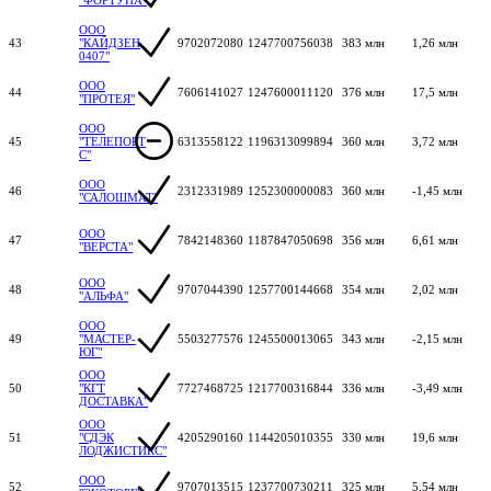
ООО
43
"КАЙДЗЕН
9702072080
1247700756038
383 млн
1,26 млн
0407"
ООО
44
7606141027
1247600011120
376 млн
17,5 млн
"ПРОТЕЯ"
ООО
45
"ТЕЛЕПОРТ
6313558122
1196313099894
360 млн
3,72 млн
С"
ООО
46
2312331989
1252300000083
360 млн
-1,45 млн
"САЛОШМАТ"
ООО
47
7842148360
1187847050698
356 млн
6,61 млн
"ВЕРСТА"
ООО
48
9707044390
1257700144668
354 млн
2,02 млн
"АЛЬФА"
ООО
49
"МАСТЕР-
5503277576
1245500013065
343 млн
-2,15 млн
ЮГ"
ООО
50
"КГТ
7727468725
1217700316844
336 млн
-3,49 млн
ДОСТАВКА"
ООО
51
"СДЭК
4205290160
1144205010355
330 млн
19,6 млн
ЛОДЖИСТИКС"
ООО
52
9707013515
1237700730211
325 млн
5,54 млн