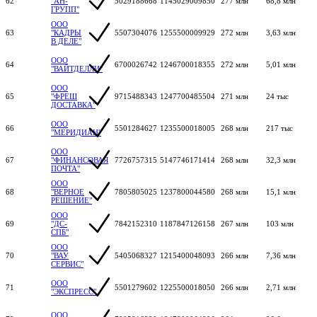
62
"АН-
5029188668
1145029009850
277 млн
68,8 млн
ГРУПП"
ООО
63
"КАДРЫ
5507304076
1255500009929
272 млн
3,63 млн
В ДЕЛЕ"
ООО
64
6700026742
1246700018355
272 млн
5,01 млн
"ВАЙТДЕЛЛИ"
ООО
65
"ФРЕШ
9715488343
1247700485504
271 млн
24 тыс
ДОСТАВКА"
ООО
66
5501284627
1235500018005
268 млн
217 тыс
"МЕРИДИАН"
ООО
67
"ФИНАНСОВАЯ
7726757315
5147746171414
268 млн
32,3 млн
ПОЧТА"
ООО
68
"ВЕРНОЕ
7805805025
1237800044580
268 млн
15,1 млн
РЕШЕНИЕ"
ООО
69
"ДС-
7842152310
1187847126158
267 млн
103 млн
СПБ"
ООО
70
"ВАУ
5405068327
1215400048093
266 млн
7,36 млн
СЕРВИС"
ООО
71
5501279602
1225500018050
266 млн
2,71 млн
"ЭКСПРЕСС"
ООО