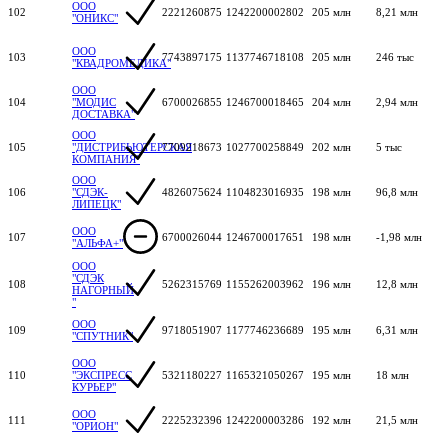
ООО
102
2221260875
1242200002802
205 млн
8,21 млн
"ОНИКС"
ООО
103
7743897175
1137746718108
205 млн
246 тыс
"КВАДРОМЕДИКА"
ООО
104
"МОДИС
6700026855
1246700018465
204 млн
2,94 млн
ДОСТАВКА"
ООО
105
"ДИСТРИБЬЮТЕРСКАЯ
7709218673
1027700258849
202 млн
5 тыс
КОМПАНИЯ"
ООО
106
"СДЭК-
4826075624
1104823016935
198 млн
96,8 млн
ЛИПЕЦК"
ООО
107
6700026044
1246700017651
198 млн
-1,98 млн
"АЛЬФА+"
ООО
"СДЭК
108
5262315769
1155262003962
196 млн
12,8 млн
НАГОРНЫЙ
"
ООО
109
9718051907
1177746236689
195 млн
6,31 млн
"СПУТНИК"
ООО
110
"ЭКСПРЕСС
5321180227
1165321050267
195 млн
18 млн
КУРЬЕР"
ООО
111
2225232396
1242200003286
192 млн
21,5 млн
"ОРИОН"