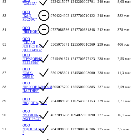
82
2224215077
1242200002791
249 млн
8,05 млн
"ОМЕГА"
ООО
83
"КАД-
9704224902
1237700710422
248 млн
582 тыс
РЕСУРС"
ООО
84
9727086536
1247700631848
242 млн
378 тыс
"ЛЕГИОН"
ООО
"СКЛАД
85
5505075871
1255500010369
239 млн
406 тыс
ЛОГИСТИКА
ДОСТАВКА"
ООО
86
"ТРУДОВЫЕ
9715491674
1247700577123
238 млн
2,55 млн
РЕЗЕРВЫ"
ООО
87
"ОМК-
5501285691
1245500003000
238 млн
11,3 млн
СВЯЗЬ"
ООО
88
"ПЕРСОНАЛЬНЫЙ
5505075790
1255500009885
237 млн
2,59 млн
ПАРТНЕР"
ООО
89
2543089076
1162543051153
229 млн
2,71 млн
"ВОДОПАД-25"
ООО
90
"РЕГИОН-
4027093708
1094027002090
227 млн
16,1 млн
ЭКСПРЕСС"
ООО
91
"ЕДОСТАВКА
7841098300
1227800046286
225 млн
3,5 млн
"