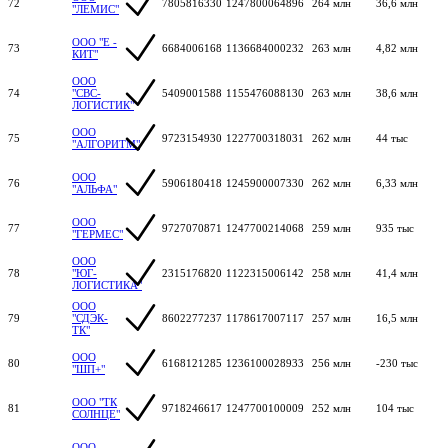
72
7805816330
1247800064896
264 млн
36,6 млн
"ЛЕМИС"
ООО "Е -
73
6684006168
1136684000232
263 млн
4,82 млн
КИТ"
ООО
74
"СВС-
5409001588
1155476088130
263 млн
38,6 млн
ЛОГИСТИК"
ООО
75
9723154930
1227700318031
262 млн
44 тыс
"АЛГОРИТМ"
ООО
76
5906180418
1245900007330
262 млн
6,33 млн
"АЛЬФА"
ООО
77
9727070871
1247700214068
259 млн
935 тыс
"ГЕРМЕС"
ООО
78
"ЮГ-
2315176820
1122315006142
258 млн
41,4 млн
ЛОГИСТИКА"
ООО
79
"СДЭК-
8602277237
1178617007117
257 млн
16,5 млн
ТК"
ООО
80
6168121285
1236100028933
256 млн
-230 тыс
"ШП+"
ООО "ТК
81
9718246617
1247700100009
252 млн
104 тыс
СОЛНЦЕ"
ООО