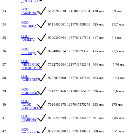
ДОСТАВКА"
ООО
33
5029285830
1245000057554
430 млн
8,9 млн
"АКЛИНА"
ООО
34
9715406301
1217700438680
425 млн
27,7 млн
"ФИНКЦ"
ООО
35
9729397664
1257700117894
417 млн
2,4 млн
"ОМЕГА"
ООО
36
9724007014
1207700093325
415 млн
77,5 млн
"ГЕПАРД"
ООО
37
"ИНТЕРНЕТ
7722756984
1117746752144
404 млн
-7,76 млн
ЛОГИСТИКА"
ООО
38
9722078490
1247700437049
403 млн
-4,03 млн
"СИНЕРЖИ"
ООО
39
7842223466
1247800065039
396 млн
57,6 млн
"КИПАРИС"
ООО
40
"СДЭК-
7810460175
1167847275276
393 млн
175 млн
КОНТИНЕНТ"
ООО
41
9705245599
1257700334462
391 млн
2,85 млн
"ЛАВИНА"
ООО
42
9727102386
1257700130951
388 млн
3,51 млн
"ФОРТУНА"