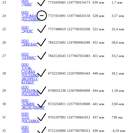
ООО
23
7733439465
1247700154173
639 млн
1,7 млн
"ДММ"
ООО
24
"СЛУЖБА
7727431891
1197746633150
528 млн
3,17 млн
ДОСТАВКИ"
ООО
25
7727488619
1227700163206
522 млн
32,4 млн
"ЭДЕМ"
ООО
26
7842223402
1247800064280
452 млн
58,6 млн
"ЭЛИСБАР"
ООО
27
7842126543
1177847032483
451 млн
33,2 млн
"СЕРВИС"
ООО
"СДЭК-
СЛУЖБА
28
6732226945
1226700005443
448 млн
18,1 млн
ДОСТАВКИ
ЭКСПРЕСС
КУРЬЕР"
ООО
29
"ЦЕПОЧКА
6700031238
1256700004000
444 млн
1,18 млн
ДОСТАВОК"
ООО
30
"АЛЬЯНС
9723256811
1257700318600
441 млн
3,94 млн
ЭКСПЕДИЦИЯ"
ООО
31
"СТО
9701297892
1247700661812
437 млн
738 тыс
ДОСТАВКА"
ООО
32
"ПРО
9721243800
1247700789313
430 млн
-4,19 млн