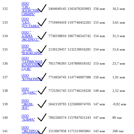
ООО
"СВС-
132
5404049145
1165476203903
156 млн
16,5 млн
ЛОГИСТИК-
СИБИРЬ"
ООО
133
"СКД-
7719494418
1197746452265
155 млн
3,61 млн
ДОСТАВКА"
ООО "
134
АЛЬФА
7736538810
1067746542742
154 млн
31,3 млн
ЭКСПРЕСС"
ООО
135
"СДЭК-
2130129457
1132130016281
154 млн
15,6 млн
ЧЕБОКСАРЫ"
ООО
"СЕРВИСНАЯ
136
7811796393
1247800018102
153 млн
23,7 млн
КОМПАНИЯ
СДЭК"
ООО
137
7714926745
1147746097388
150 млн
1,91 млн
"КУРЬЕРИСТ"
ООО
138
7725301745
5157746216326
149 млн
2,52 млн
"ЗЕДАКС"
ООО
139
"ЭКОМ-
5042159793
1225000074705
147 млн
-9,92 млн
ЛОГ"
ООО
140
7802260574
1157847021243
147 млн
80 тыс
"АЛЬФА"
ООО
141
"ЭКСПРЕСС
1513067958
1171513005861
143 млн
268 тыс