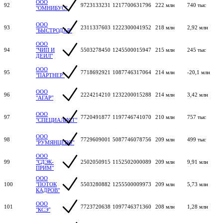
ООО
92
9723133231
1217700631796
222 млн
740 тыс
"ОМНИБУС"
ООО
93
2311337603
1222300041952
218 млн
2,92 млн
"БЫСТРОДАР"
ООО
94
"ЧИП И
5503278450
1245500015947
215 млн
245 тыс
ДЕИЛ"
ООО
95
7718692921
1087746317064
214 млн
-20,1 млн
"ПАРТНЕР"
ООО
96
2224214210
1232200015288
214 млн
3,42 млн
"АГАР"
ООО
97
7720491877
1197746741070
210 млн
757 тыс
"СПЕЦИАЛИСТ"
ООО
98
7729609001
5087746078756
209 млн
499 тыс
"РУМЯНЦЕВО"
ООО
99
"СДЭК-
2502050915
1152502000089
209 млн
9,91 млн
ПРИМ"
ООО
100
"ПОТОК
5503280882
1255500009973
209 млн
5,73 млн
КАДРОВ"
ООО
101
7723720638
1097746371360
208 млн
1,28 млн
"КСЭ"