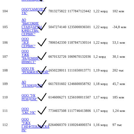
ООО"САМОЛЕТ
104
7813275822
1177847123442
1,22 млрд
102 млн
УК"
АО
"ВЫСОКИЕ
105
СТАНДАРТЫ
5047274140
1235000036501
1,22 млрд
-34,8 млн
КАЧЕСТВА-
СЕРВИС"
ООО
106
"ЛСР.
7806542330
1187847130514
1,22 млрд
53,1 млн
СЕРВИС"
ООО
УЖК
107
6670132726
1069670132036
1,2 млрд
30,1 млн
"РАДОМИР-
ИНВЕСТ"
ООО УК
108
1650228011
1111650013771
1,19 млрд
202 тыс
"РЕМЖИЛСТРОЙ"
АО
109
6617031602
1246600058792
1,18 млрд
45,7 млн
"ТЕХНОДОМ"
ООО "УК
110
6146006271
1256100011507
1,17 млрд
185 млн
РЕМДОМ"
ООО
111
7734657508
1117746413806
1,17 млрд
1,24 млн
"СКС УК"
ООО
"УЖХ
112
0264060370
1100264000374
1,16 млрд
97 тыс
Г.НЕФТЕКАМСКА
РБ"