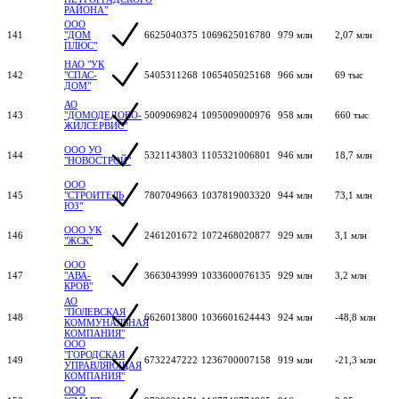
РАЙОНА"
ООО
141
"ДОМ
6625040375
1069625016780
979 млн
2,07 млн
ПЛЮС"
НАО "УК
142
"СПАС-
5405311268
1065405025168
966 млн
69 тыс
ДОМ"
АО
143
"ДОМОДЕДОВО-
5009069824
1095009000976
958 млн
660 тыс
ЖИЛСЕРВИС"
ООО УО
144
5321143803
1105321006801
946 млн
18,7 млн
"НОВОСТРОЙ"
ООО
145
"СТРОИТЕЛЬ
7807049663
1037819003320
944 млн
73,1 млн
ЮЗ"
ООО УК
146
2461201672
1072468020877
929 млн
3,1 млн
"ЖСК"
ООО
147
"АВА-
3663043999
1033600076135
929 млн
3,2 млн
КРОВ"
АО
"ПОЛЕВСКАЯ
148
6626013800
1036601624443
924 млн
-48,8 млн
КОММУНАЛЬНАЯ
КОМПАНИЯ"
ООО
"ГОРОДСКАЯ
149
6732247222
1236700007158
919 млн
-21,3 млн
УПРАВЛЯЮЩАЯ
КОМПАНИЯ"
ООО