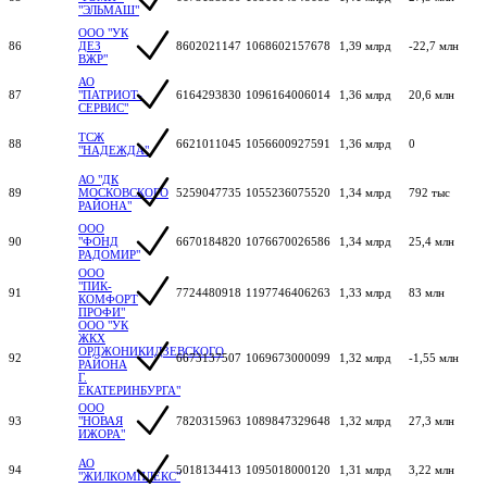
"ЭЛЬМАШ"
ООО "УК
86
ДЕЗ
8602021147
1068602157678
1,39 млрд
-22,7 млн
ВЖР"
АО
87
"ПАТРИОТ-
6164293830
1096164006014
1,36 млрд
20,6 млн
СЕРВИС"
ТСЖ
88
6621011045
1056600927591
1,36 млрд
0
"НАДЕЖДА"
АО "ДК
89
МОСКОВСКОГО
5259047735
1055236075520
1,34 млрд
792 тыс
РАЙОНА"
ООО
90
"ФОНД
6670184820
1076670026586
1,34 млрд
25,4 млн
РАДОМИР"
ООО
"ПИК-
91
7724480918
1197746406263
1,33 млрд
83 млн
КОМФОРТ
ПРОФИ"
ООО "УК
ЖКХ
ОРДЖОНИКИДЗЕВСКОГО
92
6673137507
1069673000099
1,32 млрд
-1,55 млн
РАЙОНА
Г.
ЕКАТЕРИНБУРГА"
ООО
93
"НОВАЯ
7820315963
1089847329648
1,32 млрд
27,3 млн
ИЖОРА"
АО
94
5018134413
1095018000120
1,31 млрд
3,22 млн
"ЖИЛКОМПЛЕКС"