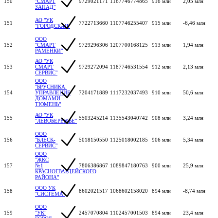
150
"СМАРТ
9729021171
1167746774865
916 млн
2,05 млн
ЗАПАД"
АО "УК
151
7722713660
1107746255407
915 млн
-6,46 млн
"ГОРОДСКАЯ"
ООО
152
"СМАРТ
9729296306
1207700168125
913 млн
1,94 млн
РАМЕНКИ"
АО "УК
153
СМАРТ
9729272094
1187746531554
912 млн
2,13 млн
СЕРВИС"
ООО
"БРУСНИКА.
154
УПРАВЛЕНИЕ
7204171889
1117232037493
910 млн
50,6 млн
ДОМАМИ
ТЮМЕНЬ"
АО "УК
155
5503245214
1135543040742
908 млн
3,24 млн
"ЛЕВОБЕРЕЖЬЕ"
ООО
156
"БЛЕСК-
5018150550
1125018002185
906 млн
5,34 млн
СЕРВИС"
ООО
"ЖКС
157
№1
7806386867
1089847180763
900 млн
25,9 млн
КРАСНОГВАРДЕЙСКОГО
РАЙОНА"
ООО УК
158
8602021517
1068602158020
894 млн
-8,74 млн
"СИСТЕМА"
ООО
159
"УК"
2457070804
1102457001503
894 млн
23,4 млн