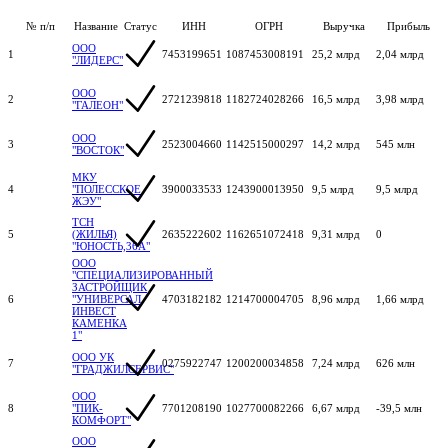
№ п/п
Название
Статус
ИНН
ОГРН
Выручка
Прибыль
ООО
1
7453199651
1087453008191
25,2 млрд
2,04 млрд
"ЛИДЕРС"
ООО
2
2721239818
1182724028266
16,5 млрд
3,98 млрд
"ГАЛЕОН"
ООО
3
2523004660
1142515000297
14,2 млрд
545 млн
"ВОСТОК"
МКУ
4
"ПОЛЕССКОЕ
3900033533
1243900013950
9,5 млрд
9,5 млрд
ЖЭУ"
ТСН
5
(ЖИЛЬЯ)
2635222602
1162651072418
9,31 млрд
0
"ЮНОСТЬ,36А"
ООО
"СПЕЦИАЛИЗИРОВАННЫЙ
ЗАСТРОЙЩИК
6
"УНИВЕРСАЛ
4703182182
1214700004705
8,96 млрд
1,66 млрд
ИНВЕСТ
КАМЕНКА
1"
ООО УК
7
0275922747
1200200034858
7,24 млрд
626 млн
"ГРАДЖИЛСЕРВИС"
ООО
8
"ПИК-
7701208190
1027700082266
6,67 млрд
-39,5 млн
КОМФОРТ"
ООО