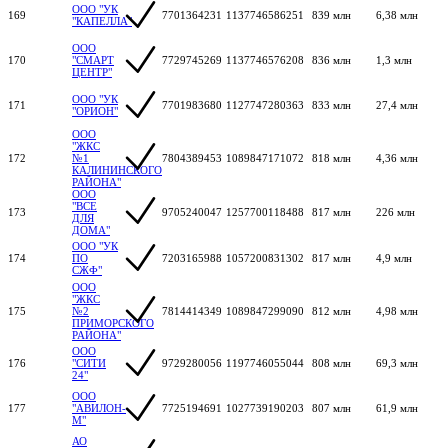
ООО "УК
169
7701364231
1137746586251
839 млн
6,38 млн
"КАПЕЛЛА"
ООО
170
"СМАРТ
7729745269
1137746576208
836 млн
1,3 млн
ЦЕНТР"
ООО "УК
171
7701983680
1127747280363
833 млн
27,4 млн
"ОРИОН"
ООО
"ЖКС
172
№1
7804389453
1089847171072
818 млн
4,36 млн
КАЛИНИНСКОГО
РАЙОНА"
ООО
"ВСЕ
173
9705240047
1257700118488
817 млн
226 млн
ДЛЯ
ДОМА"
ООО "УК
174
ПО
7203165988
1057200831302
817 млн
4,9 млн
СЖФ"
ООО
"ЖКС
175
№2
7814414349
1089847299090
812 млн
4,98 млн
ПРИМОРСКОГО
РАЙОНА"
ООО
176
"СИТИ
9729280056
1197746055044
808 млн
69,3 млн
24"
ООО
177
"АВИЛОН-
7725194691
1027739190203
807 млн
61,9 млн
М"
АО