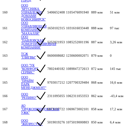
ГОРОД
ООО
"БРУСНИКА.
160
УПРАВЛЕНИЕ
5406652408
1105476091940
889 млн
51 млн
ДОМАМИ
НОВОСИБИРСК"
ООО
УПРАВЛЯЮЩАЯ
161
1650102315
1031616033448
888 млн
97 тыс
КОМПАНИЯ
"МАХАЛЛЯ"
ООО
"ПАВЛОВСКАЯ
162
5252021953
1085252001196
887 млн
3,26 млн
ДОМОУПРАВЛЯЮЩАЯ
КОМПАНИЯ"
ТСЖ
163
0600008682
1230600002071
879 млн
0
"ГЛИГВЫ"
ООО "УК
164
"КОМФОРТ
7802440182
1089847272613
872 млн
145 тыс
СЕРВИС"
ООО
"ПРАЙМ
165
9703017212
1207700329484
868 млн
16,6 млн
ПАРК
МЕНЕДЖМЕНТ"
ООО
166
2311095055
1062311053353
862 млн
-43,4 млн
"РЕПИНО"
АО
167
"ОРДЖОНИКИДЗЕВСКАЯ
6673137722
1069673002101
858 млн
17,2 млн
УЖК"
ООО
168
5019019276
1075019000803
850 млн
6,4 млн
"ЖИЛРЕСУРС"