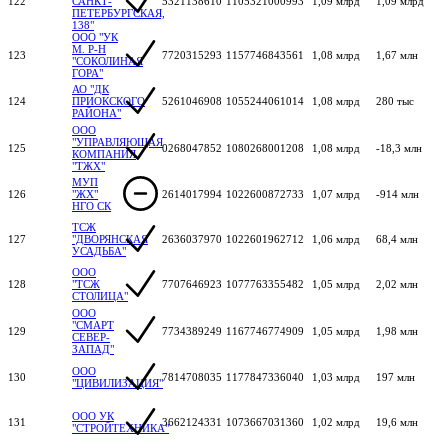
122
САНКТ-
5321138610
1105321000993
1,09 млрд
1,09 млрд
ПЕТЕРБУРГСКАЯ,
138"
ООО "УК
М. Р-Н
123
7720315293
1157746843561
1,08 млрд
1,67 млн
"СОКОЛИНАЯ
ГОРА"
АО "ДК
124
ПРИОКСКОГО
5261046908
1055244061014
1,08 млрд
280 тыс
РАЙОНА"
ООО
"УПРАВЛЯЮЩАЯ
125
0268047852
1080268001208
1,08 млрд
-18,3 млн
КОМПАНИЯ
"ТЖХ"
МУП
126
"ЖХ"
2614017994
1022600872733
1,07 млрд
-914 млн
НГО СК
ТСЖ
127
"ДВОРЯНСКАЯ
2636037970
1022601962712
1,06 млрд
68,4 млн
УСАДЬБА"
ООО
128
"ТСЖ
7707646923
1077763355482
1,05 млрд
2,02 млн
СТОЛИЦА"
ООО
"СМАРТ
129
7734389249
1167746774909
1,05 млрд
1,98 млн
СЕВЕР-
ЗАПАД"
ООО
130
7814708035
1177847336040
1,03 млрд
197 млн
"ЦИВИЛИЗАЦИЯ"
ООО УК
131
3662124331
1073667031360
1,02 млрд
19,6 млн
"СТРОЙТЕХНИКА"