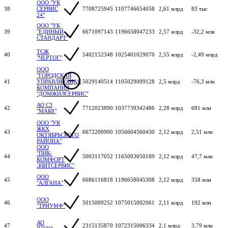
ООО "УК
38
СЕРВИС
7708725945
1107746654058
2,61 млрд
83 тыс
24"
ООО "УК
39
"ЕДИНЫЙ
6671097143
1196658047233
2,57 млрд
-32,2 млн
СТАНДАРТ"
ТСЖ
40
5402152348
1025401029070
2,55 млрд
-2,49 млрд
"ЧЕРТОГ"
ООО
"ГОРОДСКАЯ
41
УПРАВЛЯЮЩАЯ
5029140514
1105029009128
2,5 млрд
-76,3 млн
КОМПАНИЯ
"ДОМЖИЛСЕРВИС"
АО СЗ
42
7712023890
1037739342486
2,28 млрд
681 млн
"МАК8"
ООО "УК
ЖКХ
43
6672200900
1056604560430
2,12 млрд
2,51 млн
ОКТЯБРЬСКОГО
РАЙОНА"
ООО
"ПИК-
44
5003117052
1165003050189
2,12 млрд
47,7 млн
КОМФОРТ
ЭЛИТСЕРВИС"
ООО
45
6686116818
1196658045308
2,12 млрд
358 млн
"АЛГАНА"
ООО
46
5015009252
1075015002061
2,11 млрд
192 млн
"ТРИУМФ"
АО
47
2315135870
1072315006334
2,1 млрд
3,79 млн