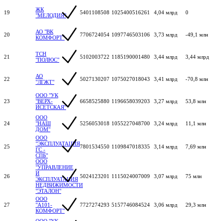
ЖК
19
5401108508
1025400516261
4,04 млрд
0
"МЕЛОДИЯ"
АО "ВК
20
7706724054
1097746503106
3,73 млрд
-49,1 млн
КОМФОРТ"
ТСН
21
5102003722
1185190001480
3,44 млрд
3,44 млрд
"ПОЛЮС"
АО
22
5027130207
1075027018043
3,41 млрд
-70,8 млн
"ЛГЖТ"
ООО "УК
23
"ВЕРХ-
6658525880
1196658039203
3,27 млрд
53,8 млн
ИСЕТСКАЯ"
ООО
24
"НАШ
5256053018
1055227048700
3,24 млрд
11,1 млн
ДОМ"
ООО
"ЭКСПЛУАТАЦИЯ
25
7801534550
1109847018335
3,14 млрд
7,69 млн
ГС -
СПБ"
ООО
"УПРАВЛЕНИЕ
И
26
5024123201
1115024007009
3,07 млрд
75 млн
ЭКСПЛУАТАЦИЯ
НЕДВИЖИМОСТИ
"ЭТАЛОН"
ООО
27
"А101-
7727274293
5157746084524
3,06 млрд
29,3 млн
КОМФОРТ"
ООО "УК