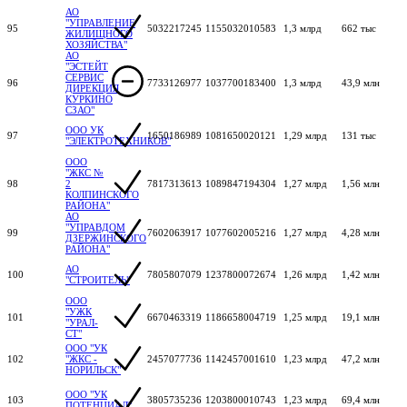
АО
"УПРАВЛЕНИЕ
95
5032217245
1155032010583
1,3 млрд
662 тыс
ЖИЛИЩНОГО
ХОЗЯЙСТВА"
АО
"ЭСТЕЙТ
СЕРВИС
96
7733126977
1037700183400
1,3 млрд
43,9 млн
ДИРЕКЦИЯ
КУРКИНО
СЗАО"
ООО УК
97
1650186989
1081650020121
1,29 млрд
131 тыс
"ЭЛЕКТРОТЕХНИКОВ"
ООО
"ЖКС №
98
2
7817313613
1089847194304
1,27 млрд
1,56 млн
КОЛПИНСКОГО
РАЙОНА"
АО
"УПРАВДОМ
99
7602063917
1077602005216
1,27 млрд
4,28 млн
ДЗЕРЖИНСКОГО
РАЙОНА"
АО
100
7805807079
1237800072674
1,26 млрд
1,42 млн
"СТРОИТЕЛЬ"
ООО
"УЖК
101
6670463319
1186658004719
1,25 млрд
19,1 млн
"УРАЛ-
СТ"
ООО "УК
102
"ЖКС -
2457077736
1142457001610
1,23 млрд
47,2 млн
НОРИЛЬСК"
ООО "УК
103
3805735236
1203800010743
1,23 млрд
69,4 млн
ПОТЕНЦИАЛ"