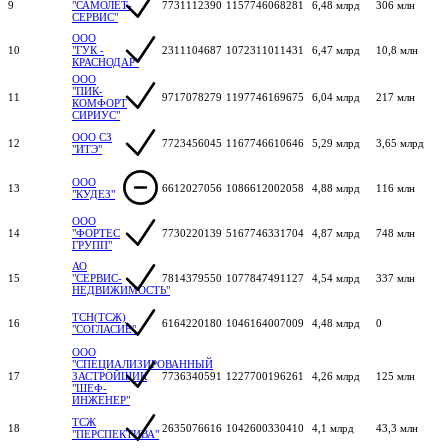
9
"САМОЛЕТ-
7731112390
1157746068281
6,48 млрд
306 млн
СЕРВИС"
ООО
10
"ГУК -
2311104687
1072311011431
6,47 млрд
10,8 млн
КРАСНОДАР"
ООО
"ПИК-
11
9717078279
1197746169675
6,04 млрд
217 млн
КОМФОРТ
СИРИУС"
ООО СЗ
12
7723456045
1167746610646
5,29 млрд
3,65 млрд
"ИТЭ"
ООО
13
6612027056
1086612002058
4,88 млрд
116 млн
"КУДЕЗ"
ООО
14
"ФОРТЕС
7730220139
5167746331704
4,87 млрд
748 млн
ГРУПП"
АО
15
"СЕРВИС-
7814379550
1077847491127
4,54 млрд
337 млн
НЕДВИЖИМОСТЬ"
ТСН(ТСЖ)
16
6164220180
1046164007009
4,48 млрд
0
"СОГЛАСИЕ"
ООО
"СПЕЦИАЛИЗИРОВАННЫЙ
17
ЗАСТРОЙЩИК
7736340591
1227700196261
4,26 млрд
125 млн
"ШЕФ-
ИНЖЕНЕР"
ТСЖ
18
2635076616
1042600330410
4,1 млрд
43,3 млн
"ПЕРСПЕКТИВА"