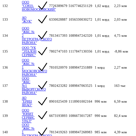
ООО
132
"СОЮЗ-
7726389679
5167746251129
1,02 млрд
2,23 млн
НОВОМОСКОВСКИЙ"
АО
133
6330028887
1056330030272
1,01 млрд
2,03 млн
"ЖУК"
ООО
"ЖКС №
134
2
7813417393
1089847242320
1,01 млрд
4,75 млн
ПЕТРОГРАДСКОГО
РАЙОНА"
ООО "УК
135
"ЭТАЛОН
7802747103
1117847130356
1,01 млрд
-8,86 млн
СЕРВИС"
ООО
"ЖКС №
136
1
7810520970
1089847251889
1 млрд
2,27 млн
МОСКОВСКОГО
РАЙОНА"
ООО
"ЖКС
137
№1
7802423282
1089847063525
1 млрд
163 тыс
ВЫБОРГСКОГО
РАЙОНА"
АО
138
"ЕРИЦ
8901025439
1118901002164
996 млн
6,59 млн
ЯНАО"
ООО
"ЮНИТ
139
6673193893
1086673017287
990 млн
82,4 млн
СЕРВИС
УРАЛ"
ООО
"ЖКС №
140
1
7813419263
1089847268983
985 млн
4,39 млн
ПЕТРОГРАДСКОГО