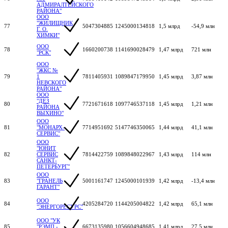
АДМИРАЛТЕЙСКОГО
РАЙОНА"
ООО
"ЖИЛИЩНИК
77
5047304885
1245000134818
1,5 млрд
-54,9 млн
Г. О.
ХИМКИ"
ООО
78
1660200738
1141690028479
1,47 млрд
721 млн
"РСК"
ООО
"ЖКС №
79
1
7811405931
1089847179950
1,45 млрд
3,87 млн
НЕВСКОГО
РАЙОНА"
ООО
"ДЕЗ
80
7721671618
1097746537118
1,45 млрд
1,21 млн
РАЙОНА
ВЫХИНО"
ООО
81
"МОНАРХ-
7714951692
5147746350065
1,44 млрд
41,1 млн
СЕРВИС"
ООО
"ЮНИТ
82
СЕРВИС
7814422759
1089848022967
1,43 млрд
114 млн
САНКТ-
ПЕТЕРБУРГ"
ООО
83
"ГРАНЕЛЬ
5001161747
1245000101939
1,42 млрд
-13,4 млн
ГАРАНТ"
ООО
84
4205284720
1144205004822
1,42 млрд
65,1 млн
"ЭНЕРГОРЕСУРС"
ООО "УК
85
"РЭМП -
6673135980
1056604948685
1,41 млрд
27,5 млн