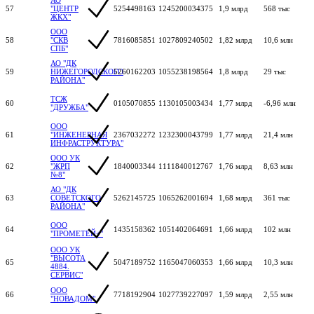
57
"ЦЕНТР
5254498163
1245200034375
1,9 млрд
568 тыс
ЖКХ"
ООО
58
"СКВ
7816085851
1027809240502
1,82 млрд
10,6 млн
СПБ"
АО "ДК
59
НИЖЕГОРОДСКОГО
5260162203
1055238198564
1,8 млрд
29 тыс
РАЙОНА"
ТСЖ
60
0105070855
1130105003434
1,77 млрд
-6,96 млн
"ДРУЖБА"
ООО
61
"ИНЖЕНЕРНАЯ
2367032272
1232300043799
1,77 млрд
21,4 млн
ИНФРАСТРУКТУРА"
ООО УК
62
"ЖРП
1840003344
1111840012767
1,76 млрд
8,63 млн
№8"
АО "ДК
63
СОВЕТСКОГО
5262145725
1065262001694
1,68 млрд
361 тыс
РАЙОНА"
ООО
64
1435158362
1051402064691
1,66 млрд
102 млн
"ПРОМЕТЕЙ+"
ООО УК
"ВЫСОТА
65
5047189752
1165047060353
1,66 млрд
10,3 млн
4884.
СЕРВИС"
ООО
66
7718192904
1027739227097
1,59 млрд
2,55 млн
"НОВАДОМ"