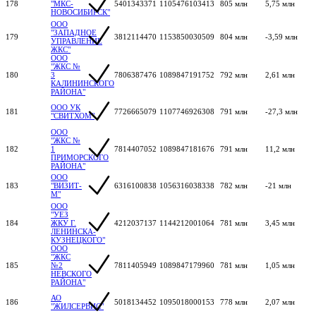
178
"МКС-
5401343371
1105476103413
805 млн
5,75 млн
НОВОСИБИРСК"
ООО
"ЗАПАДНОЕ
179
3812114470
1153850030509
804 млн
-3,59 млн
УПРАВЛЕНИЕ
ЖКС"
ООО
"ЖКС №
180
3
7806387476
1089847191752
792 млн
2,61 млн
КАЛИНИНСКОГО
РАЙОНА"
ООО УК
181
7726665079
1107746926308
791 млн
-27,3 млн
"СВИТХОМ"
ООО
"ЖКС №
182
1
7814407052
1089847181676
791 млн
11,2 млн
ПРИМОРСКОГО
РАЙОНА"
ООО
183
"ВИЗИТ-
6316100838
1056316038338
782 млн
-21 млн
М"
ООО
"УЕЗ
184
ЖКУ Г.
4212037137
1144212001064
781 млн
3,45 млн
ЛЕНИНСКА-
КУЗНЕЦКОГО"
ООО
"ЖКС
185
№2
7811405949
1089847179960
781 млн
1,05 млн
НЕВСКОГО
РАЙОНА"
АО
186
5018134452
1095018000153
778 млн
2,07 млн
"ЖИЛСЕРВИС"