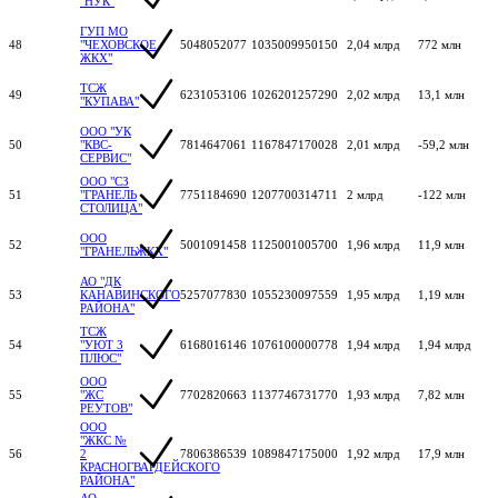
"НУК"
ГУП МО
48
"ЧЕХОВСКОЕ
5048052077
1035009950150
2,04 млрд
772 млн
ЖКХ"
ТСЖ
49
6231053106
1026201257290
2,02 млрд
13,1 млн
"КУПАВА"
ООО "УК
50
"КВС-
7814647061
1167847170028
2,01 млрд
-59,2 млн
СЕРВИС"
ООО "СЗ
51
"ГРАНЕЛЬ
7751184690
1207700314711
2 млрд
-122 млн
СТОЛИЦА"
ООО
52
5001091458
1125001005700
1,96 млрд
11,9 млн
"ГРАНЕЛЬЖКХ"
АО "ДК
53
КАНАВИНСКОГО
5257077830
1055230097559
1,95 млрд
1,19 млн
РАЙОНА"
ТСЖ
54
"УЮТ 3
6168016146
1076100000778
1,94 млрд
1,94 млрд
ПЛЮС"
ООО
55
"ЖС
7702820663
1137746731770
1,93 млрд
7,82 млн
РЕУТОВ"
ООО
"ЖКС №
56
2
7806386539
1089847175000
1,92 млрд
17,9 млн
КРАСНОГВАРДЕЙСКОГО
РАЙОНА"
АО