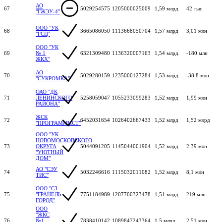
АО
67
5029254575
1205000025009
1,59 млрд
42 тыс
"ГЖЭУ-4"
ООО "УК
68
3665086050
1113668050704
1,57 млрд
3,01 млн
"ГСЦ"
ООО "УК
69
№ 1
6321309480
1136320007163
1,54 млрд
-180 млн
ЖКХ"
АО
70
5029280159
1235000127284
1,53 млрд
-38,8 млн
"СУКРОМКА"
ОАО "ДК
71
ЛЕНИНСКОГО
5258059047
1055233099283
1,52 млрд
1,99 млн
РАЙОНА"
ЖСК
72
6452031654
1026402667433
1,52 млрд
1,52 млрд
"ПРОГРАММИСТ"
ООО "УК
НОВОМОСКОВСКОГО
73
ОКРУГА
5044091205
1145044001904
1,52 млрд
2,39 млн
"УЮТНЫЙ
ДОМ"
АО "СЭУ
74
5032246616
1115032011082
1,52 млрд
8,1 млн
ТИС"
ООО "СЗ
75
"ГРАНЕЛЬ
7751184989
1207700323478
1,51 млрд
219 млн
ГОРОД"
ООО
"ЖКС
76
№1
7838410142
1089847243364
1,5 млрд
2,51 млн