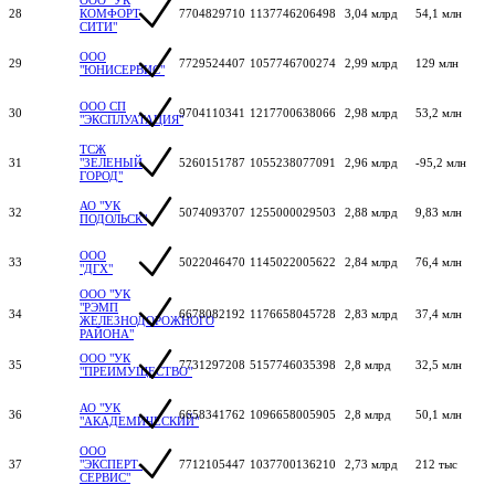
28
КОМФОРТ
7704829710
1137746206498
3,04 млрд
54,1 млн
СИТИ"
ООО
29
7729524407
1057746700274
2,99 млрд
129 млн
"ЮНИСЕРВИС"
ООО СП
30
9704110341
1217700638066
2,98 млрд
53,2 млн
"ЭКСПЛУАТАЦИЯ"
ТСЖ
31
"ЗЕЛЕНЫЙ
5260151787
1055238077091
2,96 млрд
-95,2 млн
ГОРОД"
АО "УК
32
5074093707
1255000029503
2,88 млрд
9,83 млн
ПОДОЛЬСК"
ООО
33
5022046470
1145022005622
2,84 млрд
76,4 млн
"ДГХ"
ООО "УК
"РЭМП
34
6678082192
1176658045728
2,83 млрд
37,4 млн
ЖЕЛЕЗНОДОРОЖНОГО
РАЙОНА"
ООО "УК
35
7731297208
5157746035398
2,8 млрд
32,5 млн
"ПРЕИМУЩЕСТВО"
АО "УК
36
6658341762
1096658005905
2,8 млрд
50,1 млн
"АКАДЕМИЧЕСКИЙ"
ООО
37
"ЭКСПЕРТ-
7712105447
1037700136210
2,73 млрд
212 тыс
СЕРВИС"