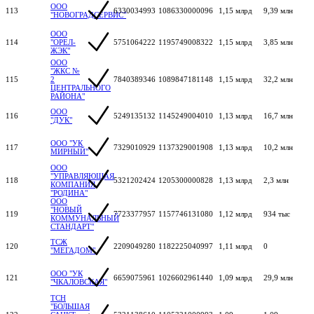
ООО
113
6330034993
1086330000096
1,15 млрд
9,39 млн
"НОВОГРАДСЕРВИС"
ООО
114
"ОРЕЛ-
5751064222
1195749008322
1,15 млрд
3,85 млн
ЖЭК"
ООО
"ЖКС №
115
2
7840389346
1089847181148
1,15 млрд
32,2 млн
ЦЕНТРАЛЬНОГО
РАЙОНА"
ООО
116
5249135132
1145249004010
1,13 млрд
16,7 млн
"ДУК"
ООО "УК
117
7329010929
1137329001908
1,13 млрд
10,2 млн
МИРНЫЙ"
ООО
"УПРАВЛЯЮЩАЯ
118
5321202424
1205300000828
1,13 млрд
2,3 млн
КОМПАНИЯ
"РОДИНА"
ООО
"НОВЫЙ
119
7723377957
1157746131080
1,12 млрд
934 тыс
КОММУНАЛЬНЫЙ
СТАНДАРТ"
ТСЖ
120
2209049280
1182225040997
1,11 млрд
0
"МЕГАДОМ"
ООО "УК
121
6659075961
1026602961440
1,09 млрд
29,9 млн
"ЧКАЛОВСКАЯ"
ТСН
"БОЛЬШАЯ