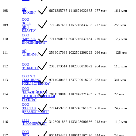
АО
108
6671385737
1116671022665
277 млн
16,1 млн
"ВУХИН"
ООО
"КЛЭР
109
7709467662
1157746833705
272 млн
253 млн
ЭНД
КЛАРТЭ"
ООО
110
"МЕЧЕЛ-
7714760137
5087746537434
270 млн
12,7 млн
ИНЖИНИРИНГ"
АО
111
2536017088
1022501296223
266 млн
-128 млн
"ДНИИМФ"
ООО
112
2308173514
1102308010672
264 млн
11,8 млн
"ИНЖПРО"
ООО "СЗ
113
СМАЙНЭКС
9714030462
1237700918795
263 млн
341 млн
РОЖДЕСТВЕНКА"
ООО
"ЕВРАЗИЙСКАЯ
114
7801530010
1107847321493
253 млн
22 млн
ТЕХНОЛОГИЧЕСКАЯ
ГРУППА"
ООО
115
"ВОСТОК
7704459763
1187746761839
250 млн
24,2 млн
ДЕВЕЛОПМЕНТ"
ООО
116
3128091832
1133128000686
248 млн
11,9 млн
"ПРОМПРОЕКТ"
ООО
117
"КВК
6321454487
1186313107496
244 млн
24 млн