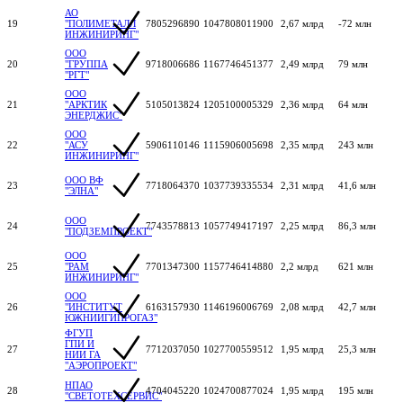
АО
19
"ПОЛИМЕТАЛЛ
7805296890
1047808011900
2,67 млрд
-72 млн
ИНЖИНИРИНГ"
ООО
20
"ГРУППА
9718006686
1167746451377
2,49 млрд
79 млн
"РГТ"
ООО
21
"АРКТИК
5105013824
1205100005329
2,36 млрд
64 млн
ЭНЕРДЖИС"
ООО
22
"АСУ
5906110146
1115906005698
2,35 млрд
243 млн
ИНЖИНИРИНГ"
ООО ВФ
23
7718064370
1037739335534
2,31 млрд
41,6 млн
"ЭЛНА"
ООО
24
7743578813
1057749417197
2,25 млрд
86,3 млн
"ПОДЗЕМПРОЕКТ"
ООО
25
"РАМ
7701347300
1157746414880
2,2 млрд
621 млн
ИНЖИНИРИНГ"
ООО
26
"ИНСТИТУТ
6163157930
1146196006769
2,08 млрд
42,7 млн
ЮЖНИИГИПРОГАЗ"
ФГУП
ГПИ И
27
7712037050
1027700559512
1,95 млрд
25,3 млн
НИИ ГА
"АЭРОПРОЕКТ"
НПАО
28
4704045220
1024700877024
1,95 млрд
195 млн
"СВЕТОТЕХСЕРВИС"