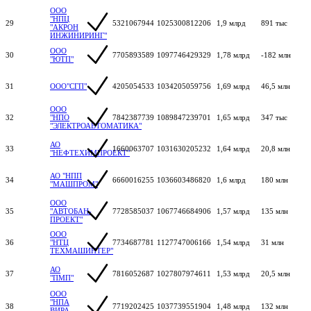
ООО
"НПЦ
29
5321067944
1025300812206
1,9 млрд
891 тыс
"АКРОН
ИНЖИНИРИНГ"
ООО
30
7705893589
1097746429329
1,78 млрд
-182 млн
"ЮТП"
31
ООО"СГП"
4205054533
1034205059756
1,69 млрд
46,5 млн
ООО
32
"НПО
7842387739
1089847239701
1,65 млрд
347 тыс
"ЭЛЕКТРОАВТОМАТИКА"
АО
33
1660063707
1031630205232
1,64 млрд
20,8 млн
"НЕФТЕХИМПРОЕКТ"
АО "НПП
34
6660016255
1036603486820
1,6 млрд
180 млн
"МАШПРОМ"
ООО
35
"АВТОБАН-
7728585037
1067746684906
1,57 млрд
135 млн
ПРОЕКТ"
ООО
36
"НТЦ
7734687781
1127747006166
1,54 млрд
31 млн
ТЕХМАШИНТЕР"
АО
37
7816052687
1027807974611
1,53 млрд
20,5 млн
"ПМП"
ООО
"НПА
38
7719202425
1037739551904
1,48 млрд
132 млн
ВИРА