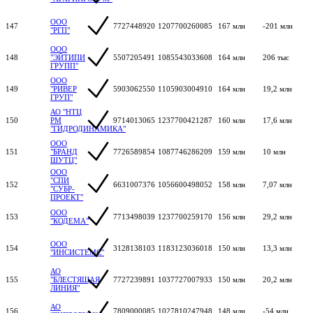
ООО
147
7727448920
1207700260085
167 млн
-201 млн
"РГП"
ООО
148
"ЭЙТИПИ
5507205491
1085543033608
164 млн
206 тыс
ГРУПП"
ООО
149
"РИВЕР
5903062550
1105903004910
164 млн
19,2 млн
ГРУП"
АО "НТЦ
150
РМ
9714013065
1237700421287
160 млн
17,6 млн
"ГИДРОДИНАМИКА"
ООО
151
"БРАНД
7726589854
1087746286209
159 млн
10 млн
ШУТЦ"
ООО
"СПИ
152
6631007376
1056600498052
158 млн
7,07 млн
"СУБР-
ПРОЕКТ"
ООО
153
7713498039
1237700259170
156 млн
29,2 млн
"КОДЕМА"
ООО
154
3128138103
1183123036018
150 млн
13,3 млн
"ИНСИСТЕМС"
АО
155
"БЛЕСТЯЩАЯ
7727239891
1037727007933
150 млн
20,2 млн
ЛИНИЯ"
АО
156
7809000085
1027810247948
148 млн
-54 млн