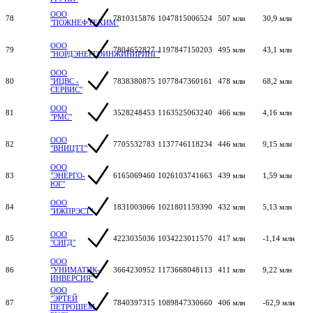
ООО
78
7810315876
1047815006524
507 млн
30,9 млн
"ПОЖНЕФТЕХИМ"
ООО
79
7804652827
1197847150203
495 млн
43,1 млн
"НОРДЭНЕРГОИНЖИНИРИНГ"
ООО
80
"ИЦВС -
7838380875
1077847360161
478 млн
68,2 млн
СЕРВИС"
ООО
81
3528248453
1163525063240
466 млн
4,16 млн
"РМС"
ООО
82
7705532783
1137746118234
446 млн
9,15 млн
"ВНИЦТТ"
ООО
83
"ЭНЕРГО-
6165069460
1026103741663
439 млн
1,59 млн
ЮГ"
ООО
84
1831003066
1021801159390
432 млн
5,13 млн
"ИЖПРЭСТ"
ООО
85
4223035036
1034223011570
417 млн
-1,14 млн
"СИГД"
ООО
86
"УНИМАТИК-
3664230952
1173668048113
411 млн
9,22 млн
ИНВЕРСИЯ"
ООО
"ЭРТЕЙ
87
7840397315
1089847330660
406 млн
-62,9 млн
ПЕТРОШЕМ