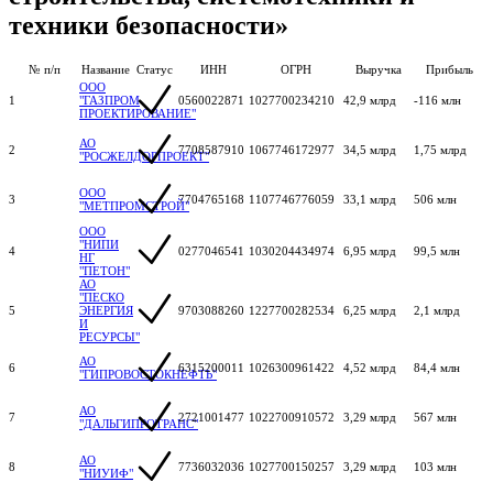
техники безопасности»
№ п/п
Название
Статус
ИНН
ОГРН
Выручка
Прибыль
ООО
1
"ГАЗПРОМ
0560022871
1027700234210
42,9 млрд
-116 млн
ПРОЕКТИРОВАНИЕ"
АО
2
7708587910
1067746172977
34,5 млрд
1,75 млрд
"РОСЖЕЛДОРПРОЕКТ"
ООО
3
7704765168
1107746776059
33,1 млрд
506 млн
"МЕТПРОМСТРОЙ"
ООО
"НИПИ
4
0277046541
1030204434974
6,95 млрд
99,5 млн
НГ
"ПЕТОН"
АО
"ПЕСКО
5
ЭНЕРГИЯ
9703088260
1227700282534
6,25 млрд
2,1 млрд
И
РЕСУРСЫ"
АО
6
6315200011
1026300961422
4,52 млрд
84,4 млн
"ГИПРОВОСТОКНЕФТЬ"
АО
7
2721001477
1022700910572
3,29 млрд
567 млн
"ДАЛЬГИПРОТРАНС"
АО
8
7736032036
1027700150257
3,29 млрд
103 млн
"НИУИФ"