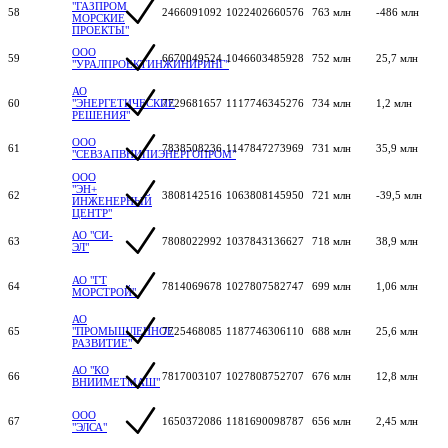
"ГАЗПРОМ
58
2466091092
1022402660576
763 млн
-486 млн
МОРСКИЕ
ПРОЕКТЫ"
ООО
59
6670049524
1046603485928
752 млн
25,7 млн
"УРАЛПРОЕКТИНЖИНИРИНГ"
АО
60
"ЭНЕРГЕТИЧЕСКИЕ
7729681657
1117746345276
734 млн
1,2 млн
РЕШЕНИЯ"
ООО
61
7838508236
1147847273969
731 млн
35,9 млн
"СЕВЗАПВНИПИЭНЕРГОПРОМ"
ООО
"ЭН+
62
3808142516
1063808145950
721 млн
-39,5 млн
ИНЖЕНЕРНЫЙ
ЦЕНТР"
АО "СИ-
63
7808022992
1037843136627
718 млн
38,9 млн
ЭЛ"
АО "ГТ
64
7814069678
1027807582747
699 млн
1,06 млн
МОРСТРОЙ"
АО
65
"ПРОМЫШЛЕННОЕ
7725468085
1187746306110
688 млн
25,6 млн
РАЗВИТИЕ"
АО "КО
66
7817003107
1027808752707
676 млн
12,8 млн
ВНИИМЕТМАШ"
ООО
67
1650372086
1181690098787
656 млн
2,45 млн
"ЭЛСА"