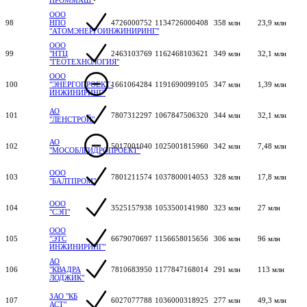
ООО
98
НПО
4726000752
1134726000408
358 млн
23,9 млн
"АТОМЭНЕРГОИНЖИНИРИНГ"
ООО
99
"НТЦ
2463103769
1162468103621
349 млн
32,1 млн
"ГЕОТЕХНОЛОГИЯ"
ООО
100
"ЭНЕРГОПРОЕКТ-
1661064284
1191690099105
347 млн
1,39 млн
ИНЖИНИРИНГ"
АО
101
7807312297
1067847506320
344 млн
32,1 млн
"ЛЕНСТРОЙ"
АО
102
5017001040
1025001815960
342 млн
7,48 млн
"МОСОБЛГИДРОПРОЕКТ"
ООО
103
7801211574
1037800014053
328 млн
17,8 млн
"БАЛТПРОМ"
ООО
104
3525157938
1053500141980
323 млн
27 млн
"СЭП"
ООО
105
"ЭТС
6679070697
1156658015656
306 млн
96 млн
ИНЖИНИРИНГ"
АО
106
"КВАДРА
7810683950
1177847168014
291 млн
113 млн
ЛОДЖИК"
ЗАО "КБ
107
6027077788
1036000318925
277 млн
49,3 млн
АСТ"