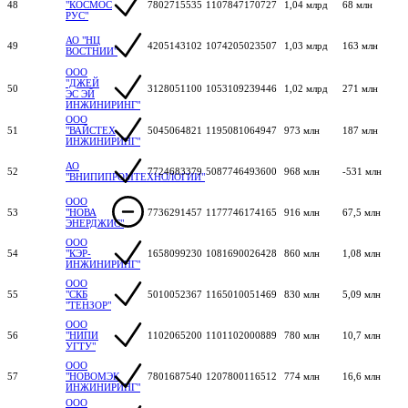
48
"КОСМОС
7802715535
1107847170727
1,04 млрд
68 млн
РУС"
АО "НЦ
49
4205143102
1074205023507
1,03 млрд
163 млн
ВОСТНИИ"
ООО
"ДЖЕЙ
50
3128051100
1053109239446
1,02 млрд
271 млн
ЭС ЭЙ
ИНЖИНИРИНГ"
ООО
51
"ВАЙСТЕХ
5045064821
1195081064947
973 млн
187 млн
ИНЖИНИРИНГ"
АО
52
7724683379
5087746493600
968 млн
-531 млн
"ВНИПИПРОМТЕХНОЛОГИИ"
ООО
53
"НОВА
7736291457
1177746174165
916 млн
67,5 млн
ЭНЕРДЖИС"
ООО
54
"КЭР-
1658099230
1081690026428
860 млн
1,08 млн
ИНЖИНИРИНГ"
ООО
55
"СКБ
5010052367
1165010051469
830 млн
5,09 млн
"ТЕНЗОР"
ООО
56
"НИПИ
1102065200
1101102000889
780 млн
10,7 млн
УГТУ"
ООО
57
"НОВОМЭК
7801687540
1207800116512
774 млн
16,6 млн
ИНЖИНИРИНГ"
ООО