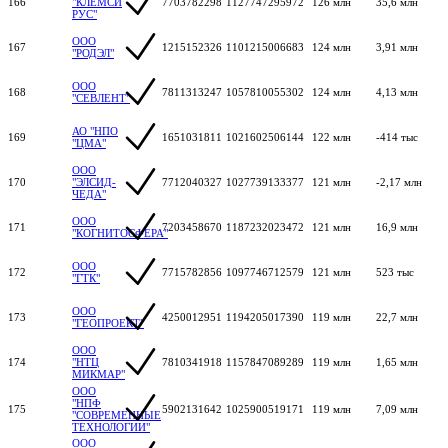
166
"КЛЕМСИ
7703782298
1127747295972
126 млн
35,6 млн
РУС"
ООО
167
1215152326
1101215006683
124 млн
3,91 млн
"РОДЭЛ"
ООО
168
7811313247
1057810055302
124 млн
4,13 млн
"СЕВЛЕНТ"
АО "НПО
169
1651031811
1021602506144
122 млн
-414 тыс
"ЦМА"
ООО
170
"ЭЛСИД-
7712040327
1027739133377
121 млн
-2,17 млн
ЧЕДА"
ООО
171
7203458670
1187232023472
121 млн
16,9 млн
"КОГНИТОСФЕРА"
ООО
172
7715782856
1097746712579
121 млн
523 тыс
"ГТК"
ООО
173
4250012951
1194205017390
119 млн
22,7 млн
"ГЕОПРОЕКТ"
ООО
174
"НТЦ
7810341918
1157847089289
119 млн
1,65 млн
МИКМАР"
ООО
"НПФ
175
5902131642
1025900519171
119 млн
7,09 млн
"СОВРЕМЕННЫЕ
ТЕХНОЛОГИИ"
ООО