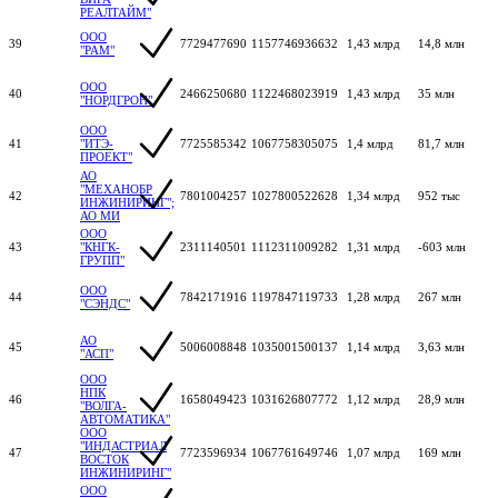
РЕАЛТАЙМ"
ООО
39
7729477690
1157746936632
1,43 млрд
14,8 млн
"РАМ"
ООО
40
2466250680
1122468023919
1,43 млрд
35 млн
"НОРДГРОН"
ООО
41
"ИТЭ-
7725585342
1067758305075
1,4 млрд
81,7 млн
ПРОЕКТ"
АО
"МЕХАНОБР
42
7801004257
1027800522628
1,34 млрд
952 тыс
ИНЖИНИРИНГ";
АО МИ
ООО
43
"КНГК-
2311140501
1112311009282
1,31 млрд
-603 млн
ГРУПП"
ООО
44
7842171916
1197847119733
1,28 млрд
267 млн
"СЭНДС"
АО
45
5006008848
1035001500137
1,14 млрд
3,63 млн
"АСП"
ООО
НПК
46
1658049423
1031626807772
1,12 млрд
28,9 млн
"ВОЛГА-
АВТОМАТИКА"
ООО
"ИНДАСТРИАЛ
47
7723596934
1067761649746
1,07 млрд
169 млн
ВОСТОК
ИНЖИНИРИНГ"
ООО