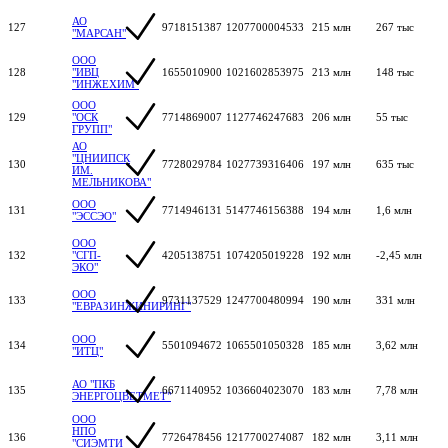
АО
127
9718151387
1207700004533
215 млн
267 тыс
"МАРСАН"
ООО
128
"ИВЦ
1655010900
1021602853975
213 млн
148 тыс
"ИНЖЕХИМ"
ООО
129
"ОСК
7714869007
1127746247683
206 млн
55 тыс
ГРУПП"
АО
"ЦНИИПСК
130
7728029784
1027739316406
197 млн
635 тыс
ИМ.
МЕЛЬНИКОВА"
ООО
131
7714946131
5147746156388
194 млн
1,6 млн
"ЭССЭО"
ООО
132
"СГП-
4205138751
1074205019228
192 млн
-2,45 млн
ЭКО"
ООО
133
9731137529
1247700480994
190 млн
331 млн
"ЕВРАЗИНЖИНИРИНГ"
ООО
134
5501094672
1065501050328
185 млн
3,62 млн
"ИТЦ"
АО "ПКБ
135
6671140952
1036604023070
183 млн
7,78 млн
ЭНЕРГОЦВЕТМЕТ"
ООО
НПО
136
7726478456
1217700274087
182 млн
3,11 млн
"СИЭМТИ