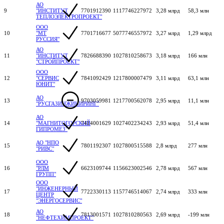
АО
9
"ИНСТИТУТ
7701912390
1117746227972
3,28 млрд
58,3 млн
ТЕПЛОЭЛЕКТРОПРОЕКТ"
ООО
10
"МТ
7701716677
5077746557972
3,27 млрд
1,29 млрд
РУССИЯ"
АО
11
"ИНСТИТУТ
7826688390
1027810258673
3,18 млрд
166 млн
"СТРОЙПРОЕКТ"
ООО
12
"СЕРВИС
7841092429
1217800007479
3,11 млрд
63,1 млн
ЮНИТ"
АО
13
9703059981
1217700562078
2,95 млрд
11,1 млн
"РУСГАЗИНЖИНИРИНГ"
АО
14
"МАГНИТОГОРСКИЙ
7414001629
1027402234243
2,93 млрд
51,4 млн
ГИПРОМЕЗ"
АО "НПО
15
7801192307
1027800515588
2,8 млрд
277 млн
"РИВС"
ООО
16
"РЛМ
6623109744
1156623002546
2,78 млрд
567 млн
ГРУПП"
ООО
"ИНЖЕНЕРНЫЙ
17
7722330113
1157746514067
2,74 млрд
333 млн
ЦЕНТР
"ЭНЕРГОСЕРВИС"
АО
18
7813001571
1027810280563
2,69 млрд
-199 млн
"НЕФТЕХИМПРОЕКТ"