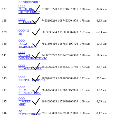
ИНЖИНИРИНГ"
ООО
137
"АЛЕНТИС
7720310270
1157746679991
178 млн
34,6 млн
ЭЛЕКТРОНИКС"
ООО
138
7453196210
1087453004979
178 млн
8,33 млн
"ПРОМАТИС"
ООО "11
139
5053038504
1155050002073
177 млн
-574 тыс
МЗ"
ООО
140
"НИСА-
7811608410
1167847197726
176 млн
1,43 млн
ТЕХНОЛОГИЯ"
ООО
141
"УПР АО
2466023222
1032402947390
176 млн
16,5 млн
"КРАСНОЯРСКУГОЛЬ"
ООО
142
5505062590
1195543019759
173 млн
2,57 млн
"ПЛКОНТРОЛЛЕР"
ООО
143
1650149225
1061650064410
172 млн
575 тыс
"ЭНЕРГОТЕХПРОЕКТ"
ООО
144
"НПФ
7806453898
1117847164038
171 млн
4,32 млн
"ПЕРСПЕКТИВА"
ООО
145
"ПРОЕКТ
1644090823
1171690100834
169 млн
4,03 млн
МНК"
АО
146
2901040860
1022900520060
168 млн
8,17 млн
"АРХГИПРОБУМ"