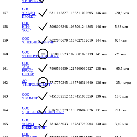
"ГИПРОБУМ"
ООО
157
"СКАДО
6311142827
1136311002695
146 млн
-20,3 млн
ПРОЕКТ"
ООО
158
НПФ
5908026348
1035901244895
146 млн
5,83 млн
"КХТ"
ООО
159
7627048678
1167627102610
144 млн
624 тыс
"СПЕЦИНЖИНИРИНГ"
ООО
160
5610050523
1025601023139
141 млн
-21 млн
"ВОЛГОУРАЛНИПИГАЗ"
ООО
"ЭРА-
161
7806586859
1217800080827
138 млн
-65,5 млн
КРОСС
СТРОЙ"
АО
162
7717750345
1137746314640
136 млн
-25,4 млрд
"ГИПРОЦВЕТМЕТ"
ООО
163
7451389512
1157451005359
136 млн
10,8 млн
"ПРОМЭЛ"
ООО
164
6162069279
1156196045026
131 млн
201 тыс
"ДОНСЕТЬСТРОЙПРОЕКТ"
ООО
165
"КАРБО
7816683033
1187847289904
130 млн
3,49 млн
ИНЖИНИРИНГ"
ООО