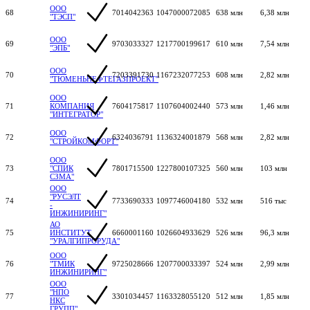
ООО
68
7014042363
1047000072085
638 млн
6,38 млн
"ТЭСП"
ООО
69
9703033327
1217700199617
610 млн
7,54 млн
"ЭПБ"
ООО
70
7203391730
1167232077253
608 млн
2,82 млн
"ТЮМЕНЬНЕФТЕГАЗПРОЕКТ"
ООО
71
КОМПАНИЯ
7604175817
1107604002440
573 млн
1,46 млн
"ИНТЕГРАТОР"
ООО
72
6324036791
1136324001879
568 млн
2,82 млн
"СТРОЙКОМФОРТ"
ООО
73
"СПИК
7801715500
1227800107325
560 млн
103 млн
СЗМА"
ООО
"РУСЭЛТ
74
7733690333
1097746004180
532 млн
516 тыс
-
ИНЖИНИРИНГ"
АО
75
ИНСТИТУТ
6660001160
1026604933629
526 млн
96,3 млн
"УРАЛГИПРОРУДА"
ООО
76
"ТМИК
9725028666
1207700033397
524 млн
2,99 млн
ИНЖИНИРИНГ"
ООО
"НПО
77
3301034457
1163328055120
512 млн
1,85 млн
НКС
ГРУПП"