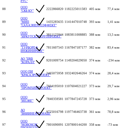
РУС"
ООО
88
2222866820
1182225011583
405 млн
77,4 млн
"СКБ КУ"
ООО
89
"МИП
1435285635
1141447010748
393 млн
1,41 млн
"САХАЭНЕРГОЭФФЕКТ"
ООО
90
3811125944
1083811008885
388 млн
13,5 млн
"ИРКУТСКЭНЕРГОПРОЕКТ"
ООО
91
"ТУРБОРЕФ
7811607543
1167847187177
382 млн
83,4 млн
ИНЖИНИРИНГ"
АО "ЦКБ
92
9201009754
1149204029050
374 млн
-234 млн
"КОРАЛЛ"
ООО ПИ
93
2465075958
1032402646264
374 млн
28,4 млн
"КРАСАЭРОПРОЕКТ"
ООО
94
7604195010
1107604021227
373 млн
29,7 млн
"ПРОМХИМПРОЕКТ"
ООО
95
7840359581
1077847245728
373 млн
2,96 млн
"ИПЭИГ"
АО
96
9725016798
1197746463738
361 млн
78,8 млн
"ВНИИНЕФТЕМАШ"
ООО
97
"НОВОМЭК
7801690091
1207800144200
358 млн
-73 млн
ПРОММАШ"