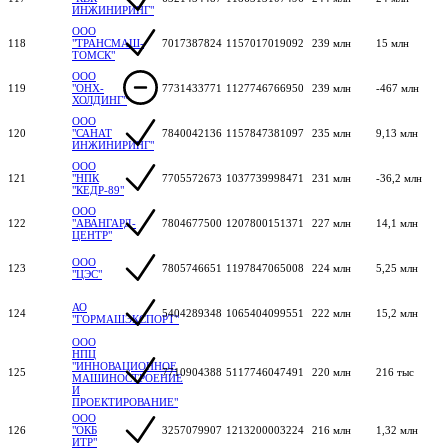
ИНЖИНИРИНГ"
ООО
118
"ТРАНСМАШ-
7017387824
1157017019092
239 млн
15 млн
ТОМСК"
ООО
119
"ОНХ-
7731433771
1127746766950
239 млн
-467 млн
ХОЛДИНГ"
ООО
120
"САНАТ
7840042136
1157847381097
235 млн
9,13 млн
ИНЖИНИРИНГ"
ООО
121
"НПК
7705572673
1037739998471
231 млн
-36,2 млн
"КЕДР-89"
ООО
122
"АВАНГАРД-
7804677500
1207800151371
227 млн
14,1 млн
ЦЕНТР"
ООО
123
7805746651
1197847065008
224 млн
5,25 млн
"ЦЭС"
АО
124
5404289348
1065404099551
222 млн
15,2 млн
"ГОРМАШЭКСПОРТ"
ООО
НПЦ
"ИННОВАЦИОННОЕ
125
7710904388
5117746047491
220 млн
216 тыс
МАШИНОСТРОЕНИЕ
И
ПРОЕКТИРОВАНИЕ"
ООО
126
"ОКБ
3257079907
1213200003224
216 млн
1,32 млн
ИТР"