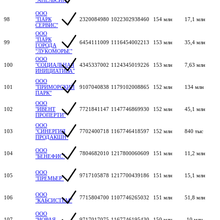
ООО
98
"ПАРК
2320084980
1022302938460
154 млн
17,1 млн
СЕРВИС"
ООО
"ПАРК
99
6454111009
1116454002213
153 млн
35,4 млн
ГОРОДА
"ЛУКОМОРЬЕ"
ООО
100
"СОЦИАЛЬНАЯ
4345337002
1124345019226
153 млн
7,63 млн
ИНИЦИАТИВА"
ООО
101
"ПРИМОРСКИЙ
9107040838
1179102008865
152 млн
134 млн
ПАРК"
ООО
102
"ИВЕНТ
7721841147
1147746869930
152 млн
45,1 млн
ПРОПЕРТИ"
ООО
103
"СИНЕРГИЯ
7702400718
1167746418597
152 млн
840 тыс
ПРОДАКШН"
ООО
104
7804682010
1217800060609
151 млн
11,2 млн
"БЕНЕФИС"
ООО
105
9717105878
1217700439186
151 млн
15,1 млн
"ПРЕМЬЕР"
ООО
106
7715804700
1107746265032
151 млн
51,8 млн
"КАБСИСТЕМ"
ООО
107
"НОВАЯ
9717017075
1167746195430
150 млн
-10 млн