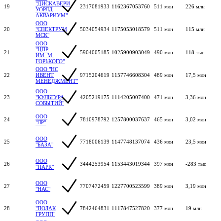
"ДИСКАВЕРИ
19
2317081933
1162367053760
511 млн
226 млн
УОРЛД
АКВАРИУМ"
ООО
20
"СПЕКТРУМ
5034054934
1175053018579
511 млн
115 млн
МСК"
ООО
"ЦПР
21
5904005185
1025900903049
490 млн
118 тыс
ИМ. М.
ГОРЬКОГО"
ООО "НС
22
ИВЕНТ
9715204619
1157746608304
489 млн
17,5 млн
МЕНЕДЖМЕНТ"
ООО
23
"КУЛЬТУРА
4205219175
1114205007400
471 млн
3,36 млн
СОБЫТИЙ"
ООО
24
7810978792
1257800037637
465 млн
3,02 млн
"ЛР"
ООО
25
7718006139
1147748137074
436 млн
23,5 млн
"БАЗА"
ООО
26
3444253954
1153443019344
397 млн
-283 тыс
"ПАРК"
ООО
27
7707472459
1227700523599
389 млн
3,19 млн
"НАС"
ООО
28
"ПОЛАК
7842464831
1117847527820
377 млн
19 млн
ГРУПП"