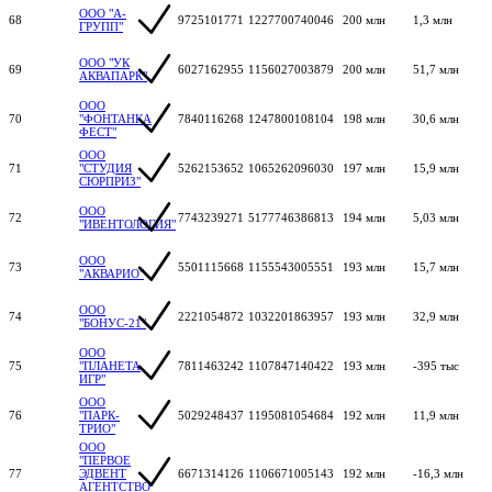
ООО "А-
68
9725101771
1227700740046
200 млн
1,3 млн
ГРУПП"
ООО "УК
69
6027162955
1156027003879
200 млн
51,7 млн
АКВАПАРК"
ООО
70
"ФОНТАНКА
7840116268
1247800108104
198 млн
30,6 млн
ФЕСТ"
ООО
71
"СТУДИЯ
5262153652
1065262096030
197 млн
15,9 млн
СЮРПРИЗ"
ООО
72
7743239271
5177746386813
194 млн
5,03 млн
"ИВЕНТОЛОГИЯ"
ООО
73
5501115668
1155543005551
193 млн
15,7 млн
"АКВАРИО"
ООО
74
2221054872
1032201863957
193 млн
32,9 млн
"БОНУС-21"
ООО
75
"ПЛАНЕТА
7811463242
1107847140422
193 млн
-395 тыс
ИГР"
ООО
76
"ПАРК-
5029248437
1195081054684
192 млн
11,9 млн
ТРИО"
ООО
"ПЕРВОЕ
77
ЭДВЕНТ
6671314126
1106671005143
192 млн
-16,3 млн
АГЕНТСТВО