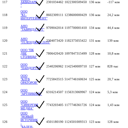
117
АКВАПАРК
2301034462
1022300509450
136 млн
-117 млн
"
ООО
118
"К1-
8602309111
1238600000429
136 млн
24,2 млн
ИНТЕРТЕЙМЕНТ"
АНО
119
9709042014
1197700001410
134 млн
44,4 млн
"ТАВРИДА.АРТ"
АНО
120
2304073420
1182375055422
131 млн
139 млн
"ГЕЛЕНДЖИК-2035"
ООО "ПК
121
ДВЕ
7806420420
1097847315499
128 млн
10,8 млн
СТОЛИЦЫ"
ООО
122
2540206962
1142540009710
127 млн
828 тыс
"ПАНДОРУМ"
ООО
123
"КЛУБ
7725843515
5147746160634
125 млн
20,7 млн
ОРАТОРОВ"
ООО
124
6316214507
1156313069967
124 млн
5,3 млн
"АРТПИКНИК"
ООО
125
"СИНЕРГИЯ
7743203405
1177746361726
124 млн
1,43 млн
МЕДИА"
ООО
"НОВЫЙ
ИСТОЧНИК
126
4501180190
1124501009313
123 млн
128 млн
-
"БАДЕН-