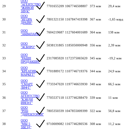
ООО
"АГЕНТСТВО
29
7701655209
1067746508807
373 млн
29,4 млн
"ЖИВОЙ
ЗВУК"
ООО
30
"ИГОРА
7801321150
1167847419398
367 млн
-1,65 млрд
ДРАЙВ"
ООО
31
7604219687
1127604001689
364 млн
138 млн
"АКВАПАРК"
ООО
32
5038131805
1185050000948
356 млн
2,39 млн
"АСБПРО"
ООО
33
"РАШН
2317085920
1172375065620
345 млн
-19,2 млн
ПРОДАКШН"
ООО
34
"КРЕАТИВ-
7701889172
1107746719376
344 млн
24,9 млн
МАРКЕТ"
ООО
35
"СМАРТ
7733347020
1197746633930
340 млн
66,5 млн
ЛИФТ"
ООО
АГЕНТСТВО
36
7705537118
1137746288470
339 млн
11 млн
"КЭНДИ
ИВЕНТ"
ООО
37
"РПЦ
7805350339
1047855009399
322 млн
56,8 млн
"ДИРЕКТОРИЯ"
ООО
38
"МЫ 5
9710009082
1167746280536
308 млн
11,2 млн
ЗВЕЗД"