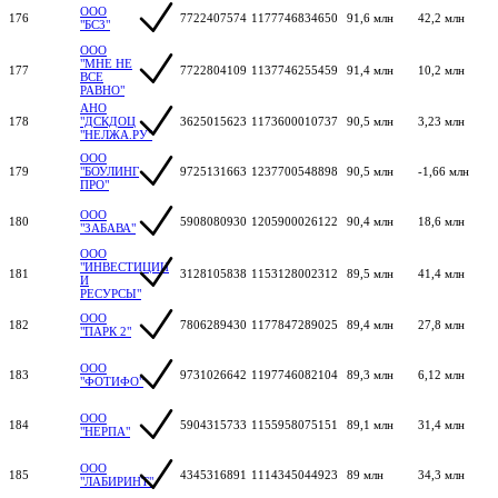
ООО
176
7722407574
1177746834650
91,6 млн
42,2 млн
"БС3"
ООО
"МНЕ НЕ
177
7722804109
1137746255459
91,4 млн
10,2 млн
ВСЕ
РАВНО"
АНО
178
"ДСКДОЦ
3625015623
1173600010737
90,5 млн
3,23 млн
"НЕЛЖА.РУ"
ООО
179
"БОУЛИНГ
9725131663
1237700548898
90,5 млн
-1,66 млн
ПРО"
ООО
180
5908080930
1205900026122
90,4 млн
18,6 млн
"ЗАБАВА"
ООО
"ИНВЕСТИЦИИ
181
3128105838
1153128002312
89,5 млн
41,4 млн
И
РЕСУРСЫ"
ООО
182
7806289430
1177847289025
89,4 млн
27,8 млн
"ПАРК 2"
ООО
183
9731026642
1197746082104
89,3 млн
6,12 млн
"ФОТИФО"
ООО
184
5904315733
1155958075151
89,1 млн
31,4 млн
"НЕРПА"
ООО
185
4345316891
1114345044923
89 млн
34,3 млн
"ЛАБИРИНТ"