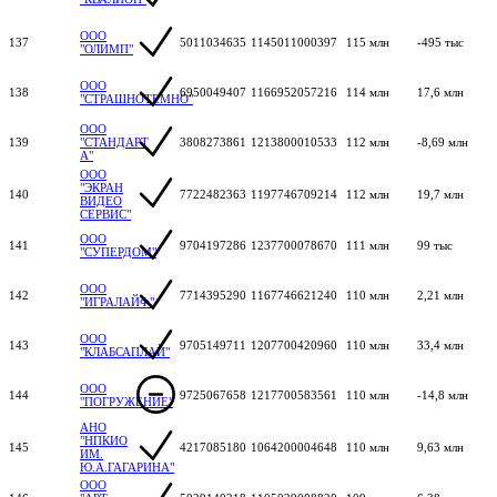
ООО
137
5011034635
1145011000397
115 млн
-495 тыс
"ОЛИМП"
ООО
138
6950049407
1166952057216
114 млн
17,6 млн
"СТРАШНОТЕМНО"
ООО
139
"СТАНДАРТ
3808273861
1213800010533
112 млн
-8,69 млн
А"
ООО
"ЭКРАН
140
7722482363
1197746709214
112 млн
19,7 млн
ВИДЕО
СЕРВИС"
ООО
141
9704197286
1237700078670
111 млн
99 тыс
"СУПЕРДОМ"
ООО
142
7714395290
1167746621240
110 млн
2,21 млн
"ИГРАЛАЙФ"
ООО
143
9705149711
1207700420960
110 млн
33,4 млн
"КЛАБСАПЛАЙ"
ООО
144
9725067658
1217700583561
110 млн
-14,8 млн
"ПОГРУЖЕНИЕ"
АНО
"НПКИО
145
4217085180
1064200004648
110 млн
9,63 млн
ИМ.
Ю.А.ГАГАРИНА"
ООО