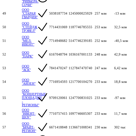
"РИВЬЕРА-
СОЧИ"
ООО
49
"СТАРАЯ
5038187734
1245000025929
257 млн
-13 млн
ГВАРДИЯ"
ООО
50
"СТЕЙДЖ
7714431069
1187746785555
253 млн
32,5 млн
ТРЭВЕЛ"
ООО
51
"МЕЛ-
7714948682
5147746239185
252 млн
-40,5 млн
ИВЕНТ"
ООО
52
6167048794
1036167001133
248 млн
42,9 млн
"ПАРК"
ООО
53
7841470247
1127847470740
247 млн
6,42 млн
"АСК"
ООО
54
7716954593
1217700104270
233 млн
18,8 млн
"АЙЗЕН"
ООО
"КОНЦЕРТНЫЕ
55
ПЛОЩАДКИ
9709120061
1247700831025
233 млн
-97 млн
-
РЕГИОНЫ"
ООО
56
"ИВЕНТ-
7710757415
1097746605307
233 млн
11,7 млн
ШОУ"
ООО
57
"БРАЙТ-
6671418848
1136671008341
230 млн
302 тыс
РЕГИОН"