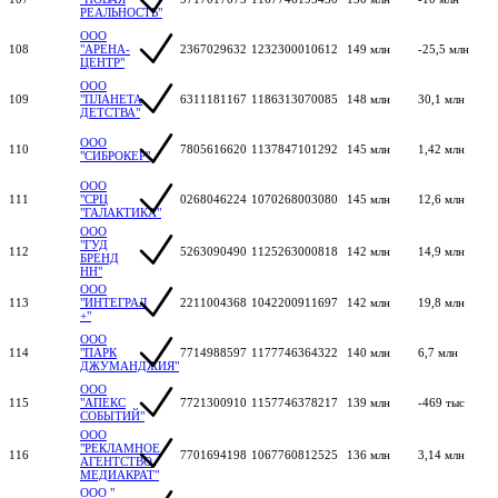
РЕАЛЬНОСТЬ"
ООО
108
"АРЕНА-
2367029632
1232300010612
149 млн
-25,5 млн
ЦЕНТР"
ООО
109
"ПЛАНЕТА
6311181167
1186313070085
148 млн
30,1 млн
ДЕТСТВА"
ООО
110
7805616620
1137847101292
145 млн
1,42 млн
"СИБРОКЕР"
ООО
111
"СРЦ
0268046224
1070268003080
145 млн
12,6 млн
"ГАЛАКТИКА"
ООО
"ГУД
112
5263090490
1125263000818
142 млн
14,9 млн
БРЕНД
НН"
ООО
113
"ИНТЕГРАЛ
2211004368
1042200911697
142 млн
19,8 млн
+"
ООО
114
"ПАРК
7714988597
1177746364322
140 млн
6,7 млн
ДЖУМАНДЖИЯ"
ООО
115
"АПЕКС
7721300910
1157746378217
139 млн
-469 тыс
СОБЫТИЙ"
ООО
"РЕКЛАМНОЕ
116
7701694198
1067760812525
136 млн
3,14 млн
АГЕНТСТВО
МЕДИАКРАТ"
ООО "