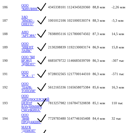
ООО
186
4345338101
1124345020360
88,8 млн
-2,26 млн
"КИПЛИНГ"
ЗАО
187
"ИМХО -
1001012106
1021000530374
88,3 млн
-5,3 млн
ОНЕГО"
АНО
188
7838095116
1217800074502
87,3 млн
14,5 млн
"АРТЭРА"
ООО
189
"ИВЕНТ
2130208839
1192130003174
86,9 млн
15,8 млн
ЛАЙК"
ООО "БИ
190
БРЭНД
6685079722
1146685039709
86,3 млн
-307 тыс
ЭДВЕНТ"
ООО
191
9728032565
1217700144310
86,3 млн
-571 тыс
"РСК - 1"
ООО
192
"ПАРК-
5612165336
1165658075384
85,6 млн
16,3 млн
ТОПОЛЯ"
ООО
"ПРОДЮСЕРСКИЙ
193
ЦЕНТР
7813257982
1167847320838
85,1 млн
110 тыс
ВЛАДИМИРА
СМОЛКИНА"
ООО
194
"ВНВ
7729783480
5147746165408
84,4 млн
32 тыс
ПРОДАКШН"
МАУК
"ДПИОП"