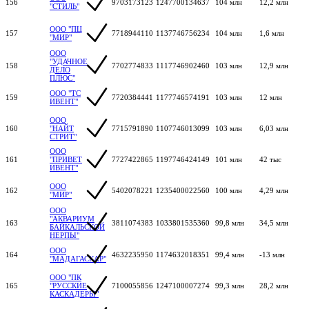
156
9703173123
1247700134637
104 млн
12,2 млн
"СТИЛЬ"
ООО "ПЦ
157
7718944110
1137746756234
104 млн
1,6 млн
"МИР"
ООО
"УДАЧНОЕ
158
7702774833
1117746902460
103 млн
12,9 млн
ДЕЛО
ПЛЮС"
ООО "ТС
159
7720384441
1177746574191
103 млн
12 млн
ИВЕНТ"
ООО
160
"НАЙТ
7715791890
1107746013099
103 млн
6,03 млн
СТРИТ"
ООО
161
"ПРИВЕТ
7727422865
1197746424149
101 млн
42 тыс
ИВЕНТ"
ООО
162
5402078221
1235400022560
100 млн
4,29 млн
"МИР"
ООО
"АКВАРИУМ
163
3811074383
1033801535360
99,8 млн
34,5 млн
БАЙКАЛЬСКОЙ
НЕРПЫ"
ООО
164
4632235950
1174632018351
99,4 млн
-13 млн
"МАДАГАСКАР"
ООО "ПК
165
"РУССКИЕ
7100055856
1247100007274
99,3 млн
28,2 млн
КАСКАДЕРЫ"