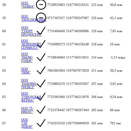
ООО
58
7720925683
1247700216521
225 млн
30,8 млн
"ЧАЙКА"
ООО
59
9717167627
1247700547907
220 млн
42,1 млн
"ПЕРСПЕКТИВА"
ООО
60
"СПОРТ
7731484649
5147746369986
220 млн
7,65 млн
ПРОДЮСЕРС"
ООО
61
"КОРПОРЕЙТ
7743089273
1157746156248
218 млн
10 млн
СЕРВИСЕЗ"
ООО
62
"РАЕВО
7718844684
1117746313651
214 млн
-1,11 млрд
ГОЛЬФ"
ООО
63
7801661904
1197847073929
211 млн
38,3 млн
"РИМ"
ООО
64
"ПАВЛИН-
7710883219
1117746103507
207 млн
3,02 млн
ТРЕВЕЛ"
ООО
65
"ГОРОДСКАЯ
7723381960
1157746213976
206 млн
9,54 млн
ФЕРМА"
ООО "Т-
66
7721576442
1077746267444
205 млн
66 млн
ИВЕНТ"
ООО
67
"СМ
7743332520
1207700069059
201 млн
792 тыс
ДЕКОР"