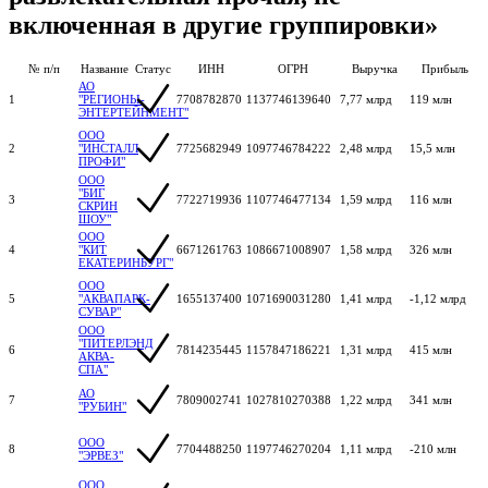
включенная в другие группировки»
№ п/п
Название
Статус
ИНН
ОГРН
Выручка
Прибыль
АО
1
"РЕГИОНЫ-
7708782870
1137746139640
7,77 млрд
119 млн
ЭНТЕРТЕЙНМЕНТ"
ООО
2
"ИНСТАЛЛ
7725682949
1097746784222
2,48 млрд
15,5 млн
ПРОФИ"
ООО
"БИГ
3
7722719936
1107746477134
1,59 млрд
116 млн
СКРИН
ШОУ"
ООО
4
"КИТ
6671261763
1086671008907
1,58 млрд
326 млн
ЕКАТЕРИНБУРГ"
ООО
5
"АКВАПАРК-
1655137400
1071690031280
1,41 млрд
-1,12 млрд
СУВАР"
ООО
"ПИТЕРЛЭНД
6
7814235445
1157847186221
1,31 млрд
415 млн
АКВА-
СПА"
АО
7
7809002741
1027810270388
1,22 млрд
341 млн
"РУБИН"
ООО
8
7704488250
1197746270204
1,11 млрд
-210 млн
"ЭРВЕЗ"
ООО