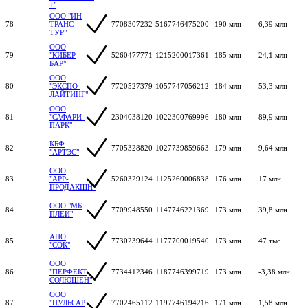
+"
ООО "ИН
78
ТРАНС-
7708307232
5167746475200
190 млн
6,39 млн
ТУР"
ООО
79
"КИБЕР
5260477771
1215200017361
185 млн
24,1 млн
БАР"
ООО
80
"ЭКСПО-
7720527379
1057747056212
184 млн
53,3 млн
ЛАЙТИНГ"
ООО
81
"САФАРИ-
2304038120
1022300769996
180 млн
89,9 млн
ПАРК"
КБФ
82
7705328820
1027739859663
179 млн
9,64 млн
"АРТЭС"
ООО
83
"АРР-
5260329124
1125260006838
176 млн
17 млн
ПРОДАКШН"
ООО "МБ
84
7709948550
1147746221369
173 млн
39,8 млн
ПЛЕЙ"
АНО
85
7730239644
1177700019540
173 млн
47 тыс
"СОК"
ООО
86
"ПЕРФЕКТ
7734412346
1187746399719
173 млн
-3,38 млн
СОЛЮШЕН"
ООО
87
"ПУЛЬСАР
7702465112
1197746194216
171 млн
1,58 млн