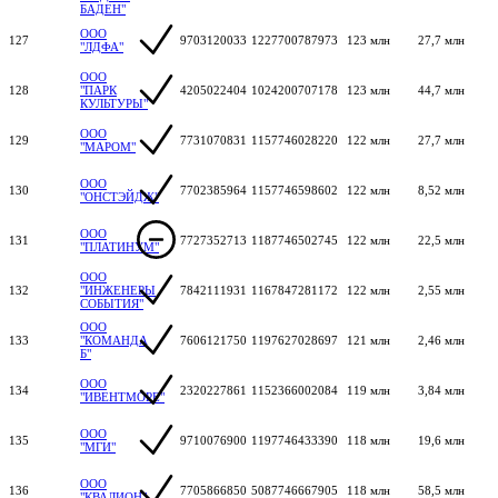
БАДЕН"
ООО
127
9703120033
1227700787973
123 млн
27,7 млн
"ЛДФА"
ООО
128
"ПАРК
4205022404
1024200707178
123 млн
44,7 млн
КУЛЬТУРЫ"
ООО
129
7731070831
1157746028220
122 млн
27,7 млн
"МАРОМ"
ООО
130
7702385964
1157746598602
122 млн
8,52 млн
"ОНСТЭЙДЖ"
ООО
131
7727352713
1187746502745
122 млн
22,5 млн
"ПЛАТИНУМ"
ООО
132
"ИНЖЕНЕРЫ
7842111931
1167847281172
122 млн
2,55 млн
СОБЫТИЯ"
ООО
133
"КОМАНДА
7606121750
1197627028697
121 млн
2,46 млн
Б"
ООО
134
2320227861
1152366002084
119 млн
3,84 млн
"ИВЕНТМОРЕ"
ООО
135
9710076900
1197746433390
118 млн
19,6 млн
"МГИ"
ООО
136
7705866850
5087746667905
118 млн
58,5 млн
"КВАЛИОН"