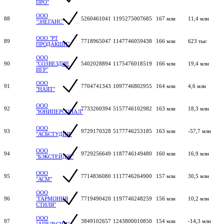
ПРО"
ООО
88
5260461041
1195275007685
167 млн
11,4 млн
"ЭЛЕГАНС"
ООО "РТ
89
7718965047
1147746059438
166 млн
623 тыс
ПРОДАКШН"
ООО
90
"СОЗВЕЗДИЕ
5402028894
1175476018519
166 млн
19,4 млн
ИГР"
ООО
91
7704741343
1097746802955
164 млн
4,6 млн
"НАЯТ"
ООО
92
7733260394
5157746102982
163 млн
18,3 млн
"ЮНИПЕРСОНАЛ"
ООО
93
9729170328
5177746253185
163 млн
-57,7 млн
"АСБСТУДИЯ"
ООО
94
9729256649
1187746149480
160 млн
16,9 млн
"БЭКСТЕЙДЖ"
ООО
95
7714836080
1117746264900
157 млн
30,5 млн
"АСМ"
ООО
96
"ГАРМОНИЯ
7719490420
1197746248259
156 млн
10,2 млн
СТИЛЯ"
ООО
97
3849102657
1243800010850
154 млн
-14,3 млн
"АПЕЛЬСИН"