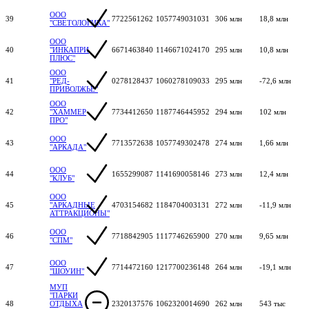
ООО
39
7722561262
1057749031031
306 млн
18,8 млн
"СВЕТОЛОГИКА"
ООО
40
"ИНКАПРИ
6671463840
1146671024170
295 млн
10,8 млн
ПЛЮС"
ООО
41
"РЕД-
0278128437
1060278109033
295 млн
-72,6 млн
ПРИВОЛЖЬЕ"
ООО
42
"ХАММЕР
7734412650
1187746445952
294 млн
102 млн
ПРО"
ООО
43
7713572638
1057749302478
274 млн
1,66 млн
"АРКАДА"
ООО
44
1655299087
1141690058146
273 млн
12,4 млн
"КЛУБ"
ООО
45
"АРКАДНЫЕ
4703154682
1184704003131
272 млн
-11,9 млн
АТТРАКЦИОНЫ"
ООО
46
7718842905
1117746265900
270 млн
9,65 млн
"СПМ"
ООО
47
7714472160
1217700236148
264 млн
-19,1 млн
"ШОУИН"
МУП
"ПАРКИ
48
ОТДЫХА
2320137576
1062320014690
262 млн
543 тыс