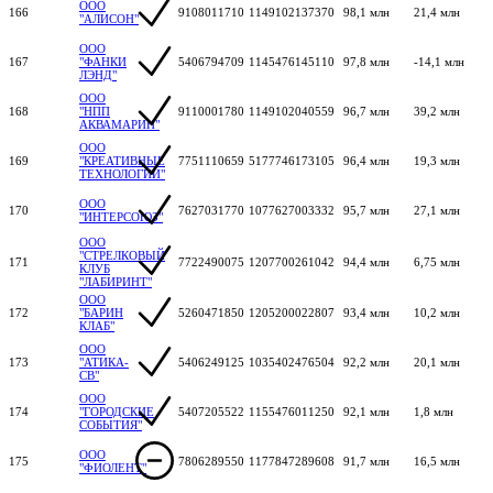
ООО
166
9108011710
1149102137370
98,1 млн
21,4 млн
"АЛИСОН"
ООО
167
"ФАНКИ
5406794709
1145476145110
97,8 млн
-14,1 млн
ЛЭНД"
ООО
168
"НПП
9110001780
1149102040559
96,7 млн
39,2 млн
АКВАМАРИН"
ООО
169
"КРЕАТИВНЫЕ
7751110659
5177746173105
96,4 млн
19,3 млн
ТЕХНОЛОГИИ"
ООО
170
7627031770
1077627003332
95,7 млн
27,1 млн
"ИНТЕРСОЮЗ"
ООО
"СТРЕЛКОВЫЙ
171
7722490075
1207700261042
94,4 млн
6,75 млн
КЛУБ
"ЛАБИРИНТ"
ООО
172
"БАРИН
5260471850
1205200022807
93,4 млн
10,2 млн
КЛАБ"
ООО
173
"АТИКА-
5406249125
1035402476504
92,2 млн
20,1 млн
СВ"
ООО
174
"ГОРОДСКИЕ
5407205522
1155476011250
92,1 млн
1,8 млн
СОБЫТИЯ"
ООО
175
7806289550
1177847289608
91,7 млн
16,5 млн
"ФИОЛЕНТ"