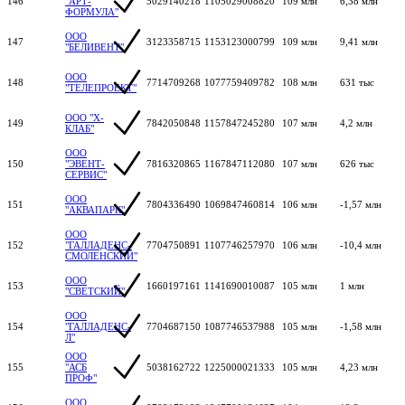
146
"АРТ-
5029140218
1105029008820
109 млн
6,38 млн
ФОРМУЛА"
ООО
147
3123358715
1153123000799
109 млн
9,41 млн
"БЕЛИВЕНТ"
ООО
148
7714709268
1077759409782
108 млн
631 тыс
"ТЕЛЕПРОЕКТ"
ООО "Х-
149
7842050848
1157847245280
107 млн
4,2 млн
КЛАБ"
ООО
150
"ЭВЕНТ-
7816320865
1167847112080
107 млн
626 тыс
СЕРВИС"
ООО
151
7804336490
1069847460814
106 млн
-1,57 млн
"АКВАПАРК"
ООО
152
"ГАЛЛАДЕНС-
7704750891
1107746257970
106 млн
-10,4 млн
СМОЛЕНСКИЙ"
ООО
153
1660197161
1141690010087
105 млн
1 млн
"СВЕТСКИЙ"
ООО
154
"ГАЛЛАДЕНС-
7704687150
1087746537988
105 млн
-1,58 млн
Л"
ООО
155
"АСБ
5038162722
1225000021333
105 млн
4,23 млн
ПРОФ"
ООО