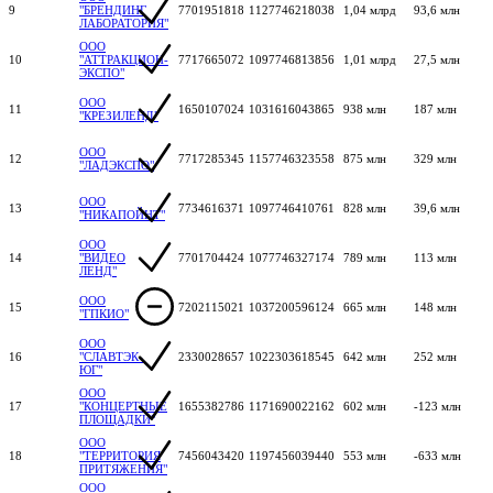
9
"БРЕНДИНГ
7701951818
1127746218038
1,04 млрд
93,6 млн
ЛАБОРАТОРИЯ"
ООО
10
"АТТРАКЦИОН-
7717665072
1097746813856
1,01 млрд
27,5 млн
ЭКСПО"
ООО
11
1650107024
1031616043865
938 млн
187 млн
"КРЕЗИЛЕНД"
ООО
12
7717285345
1157746323558
875 млн
329 млн
"ЛАДЭКСПО"
ООО
13
7734616371
1097746410761
828 млн
39,6 млн
"НИКАПОЙНТ"
ООО
14
"ВИДЕО
7701704424
1077746327174
789 млн
113 млн
ЛЕНД"
ООО
15
7202115021
1037200596124
665 млн
148 млн
"ГПКИО"
ООО
16
"СЛАВТЭК-
2330028657
1022303618545
642 млн
252 млн
ЮГ"
ООО
17
"КОНЦЕРТНЫЕ
1655382786
1171690022162
602 млн
-123 млн
ПЛОЩАДКИ"
ООО
18
"ТЕРРИТОРИЯ
7456043420
1197456039440
553 млн
-633 млн
ПРИТЯЖЕНИЯ"
ООО