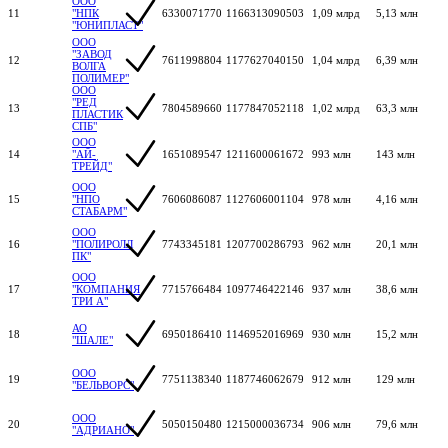
ООО
11
"НПК
6330071770
1166313090503
1,09 млрд
5,13 млн
"ЮНИПЛАСТ"
ООО
"ЗАВОД
12
7611998804
1177627040150
1,04 млрд
6,39 млн
ВОЛГА
ПОЛИМЕР"
ООО
"РЕД
13
7804589660
1177847052118
1,02 млрд
63,3 млн
ПЛАСТИК
СПБ"
ООО
14
"АЙ-
1651089547
1211600061672
993 млн
143 млн
ТРЕЙД"
ООО
15
"НПО
7606086087
1127606001104
978 млн
4,16 млн
СТАБАРМ"
ООО
16
"ПОЛИРОЛЛ
7743345181
1207700286793
962 млн
20,1 млн
ПК"
ООО
17
"КОМПАНИЯ
7715766484
1097746422146
937 млн
38,6 млн
ТРИ А"
АО
18
6950186410
1146952016969
930 млн
15,2 млн
"ШАЛЕ"
ООО
19
7751138340
1187746062679
912 млн
129 млн
"БЕЛЬВОРС"
ООО
20
5050150480
1215000036734
906 млн
79,6 млн
"АДРИАНО"