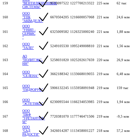
159
"ВЕНТИЛЯЦИОННЫЕ
9710097522
1227700213322
225 млн
62 тыс
СИСТЕМЫ"
ООО
160
"ТПК
6670504205
1216600057068
221 млн
24,6 млн
"АКВАДЕЛО"
ООО
"УНИП -
161
6325009582
1126325000240
221 млн
1,88 млн
СЕРВИС
"
ООО
162
5249105530
1095249008810
221 млн
1,56 млн
"ЗАЛП"
АО
163
"ПОЛИТЭКС-
5258031820
1025202617659
220 млн
26,9 млн
НН"
ООО
164
3662188342
1133668019055
219 млн
6,48 млн
"СЕЛЕНА"
ООО
165
5906132245
1155958091948
219 млн
159 тыс
"ГИДРОРУФ"
ООО
166
6230095544
1166234053985
219 млн
1,94 млн
"ЭСТЕТИКА"
ООО
"ПКФ
167
7720381070
1177746471506
219 млн
-9,5 млн
"УРЕТАНТЕХ-
М"
ООО
168
"САД
3426014287
1113458001227
218 млн
57,2 млн
РАДОСТИ"