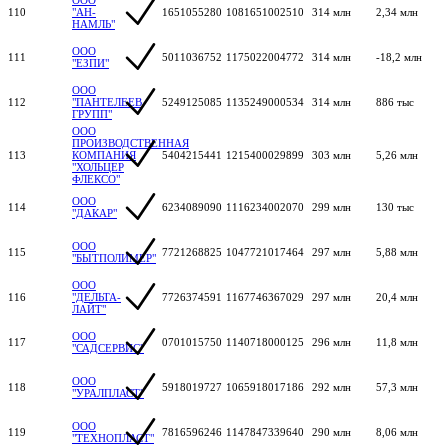
ООО
110
"АН-
1651055280
1081651002510
314 млн
2,34 млн
НАМЛЬ"
ООО
111
5011036752
1175022004772
314 млн
-18,2 млн
"ЕЗПИ"
ООО
112
"ПАНТЕЛЕЕВ
5249125085
1135249000534
314 млн
886 тыс
ГРУПП"
ООО
ПРОИЗВОДСТВЕННАЯ
113
КОМПАНИЯ
5404215441
1215400029899
303 млн
5,26 млн
"ХОЛЬЦЕР
ФЛЕКСО"
ООО
114
6234089090
1116234002070
299 млн
130 тыс
"ДАКАР"
ООО
115
7721268825
1047721017464
297 млн
5,88 млн
"БЫТПОЛИМЕР"
ООО
116
"ДЕЛЬТА-
7726374591
1167746367029
297 млн
20,4 млн
ЛАЙТ"
ООО
117
0701015750
1140718000125
296 млн
11,8 млн
"САДСЕРВИС"
ООО
118
5918019727
1065918017186
292 млн
57,3 млн
"УРАЛПЛАСТ"
ООО
119
7816596246
1147847339640
290 млн
8,06 млн
"ТЕХНОПЛАСТ"