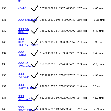
Н"
130
АО ФГ
5074060589
1185074015543
257 млн
4,05 млн
131
ООО"БИПЛАНТ"
7806108179
1037816009780
256 млн
-3,26 млн
ООО "М-
132
1650282530
1141650006002
255 млн
6,49 млн
ПЛАСТ"
ООО
133
ПКФ
0273079190
1100280022567
254 млн
138 тыс
"ПОЛИМЕРПЛАСТ"
ООО
134
1648045902
1171690052478
253 млн
2,49 млн
"КЗПА"
ООО ПК
135
7720399310
5177746095225
253 млн
-99,5 млн
"ЭКОПЛАСТ"
ООО
136
7722829738
5137746227625
249 млн
4,92 млн
"АРЕАЛ"
ООО
137
9705081573
5167746363880
248 млн
30 млн
"ХИМСЕРВИС"
ООО
138
6229059090
1076229003003
247 млн
42,2 млн
"АСПЛАСТ"
ООО
139
6163092792
1086163003310
247 млн
-2,21 млн
"ДВЕНАДЦАТЬ"