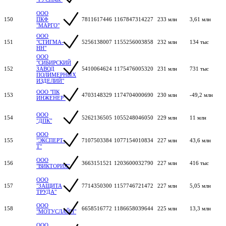
ООО
150
ПКФ
7811617446
1167847314227
233 млн
3,61 млн
"МАРГО"
ООО
151
"СТИГМА-
5256138007
1155256003858
232 млн
134 тыс
НН"
ООО
"СИБИРСКИЙ
152
ЗАВОД
5410064624
1175476005320
231 млн
731 тыс
ПОЛИМЕРНЫХ
ИЗДЕЛИЙ"
ООО "ПК
153
4703148329
1174704000690
230 млн
-49,2 млн
ИНЖЕНЕР"
ООО
154
5262136505
1055248046050
229 млн
11 млн
"ДПК"
ООО
155
"ЭКСПЕРТ-
7107503384
1077154010834
227 млн
43,6 млн
Т"
ООО
156
3663151521
1203600032790
227 млн
416 тыс
"ВИКТОРИЯ"
ООО
157
"ЗАЩИТА
7714350300
1157746721472
227 млн
5,05 млн
ТРУДА"
ООО
158
6658516772
1186658039644
225 млн
13,3 млн
"МОТУСЛАЙН"
ООО