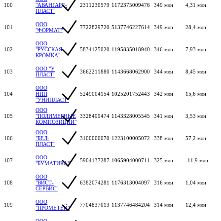
100
"АВАНГАРД-
2311230579
1172375009476
349 млн
4,31 млн
ПЛАСТ"
ООО
101
7722829720
5137746227614
349 млн
28,4 млн
"ФОРМАТ"
ООО
102
"РУССКАЯ
5834125020
1195835018940
346 млн
7,93 млн
КРОМКА"
ООО "У
103
3662211880
1143668062900
344 млн
8,45 млн
ПЛАСТ"
ООО
104
НПП
5249004154
1025201752443
342 млн
15,6 млн
"УНИПЛАСТ"
ООО
105
"ПОЛИМЕРНЫЕ
3328499474
1143328005545
341 млн
3,53 млн
КОМПОЗИЦИИ"
ООО
106
"БЕЛ-
3100000070
1223100005072
338 млн
57,2 млн
ПЛАСТ"
ООО
107
5904137287
1065904000711
325 млн
-11,9 млн
"БУМАТИКА"
ООО
108
"ВИСТ-
6382074281
1176313004097
316 млн
1,04 млн
СЕРВИС"
ООО
109
7704837013
1137746484204
314 млн
12,4 млн
"ПРОМЕТЕЙ"