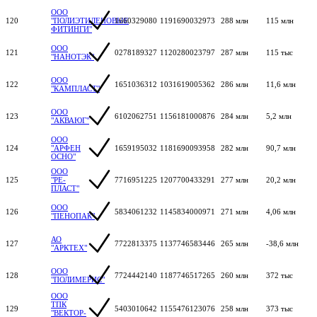
ООО
120
"ПОЛИЭТИЛЕНОВЫЕ
1660329080
1191690032973
288 млн
115 млн
ФИТИНГИ"
ООО
121
0278189327
1120280023797
287 млн
115 тыс
"НАНОТЭК"
ООО
122
1651036312
1031619005362
286 млн
11,6 млн
"КАМПЛАСТ"
ООО
123
6102062751
1156181000876
284 млн
5,2 млн
"АКВАЮГ"
ООО
124
"АРФЕН
1659195032
1181690093958
282 млн
90,7 млн
ОСНО"
ООО
125
"РЕ-
7716951225
1207700433291
277 млн
20,2 млн
ПЛАСТ"
ООО
126
5834061232
1145834000971
271 млн
4,06 млн
"ПЕНОПАК"
АО
127
7722813375
1137746583446
265 млн
-38,6 млн
"АРКТЕХ"
ООО
128
7724442140
1187746517265
260 млн
372 тыс
"ПОЛИМЕРИС"
ООО
ТПК
129
5403010642
1155476123076
258 млн
373 тыс
"ВЕКТОР-