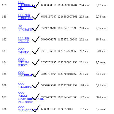
ООО
179
"ЛЕОПЛАСТ-
6683008518
1156683000704
204 млн
9,87 млн
ЕК"
ООО "ПК
180
6453167087
1216400007361
203 млн
9,78 млн
"ЛИНГРИН"
АО
181
7724739790
1107746187999
203 млн
7,55 млн
"ГЛОБАТЭК"
ООО ПК
182
5408006079
1155476109348
202 млн
18,5 млн
"РЕВИК"
ООО
183
7716135918
1027739559650
202 млн
63,9 млн
"КРИТА"
ООО
184
"ВЕЗЁМ
2635252195
1222600001150
201 млн
9,5 млн
ЁЛКУ"
ООО
185
3702704564
1133702018560
201 млн
6,01 млн
"ПОЛИПАК"
ООО
186
5252045009
1195275041752
198 млн
3,91 млн
"ТЕХПЛАСТ"
ООО
"СИАЛ
187
7722459526
1187746491008
197 млн
56,6 млн
ПРОМЫШЛЕННЫЕ
РЕШЕНИЯ"
ООО
188
6686091049
1176658014015
197 млн
8,2 млн
"НАНОПЛАСТ"