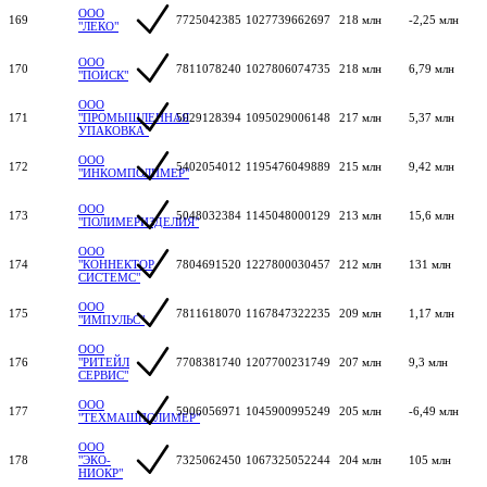
ООО
169
7725042385
1027739662697
218 млн
-2,25 млн
"ЛЕКО"
ООО
170
7811078240
1027806074735
218 млн
6,79 млн
"ПОИСК"
ООО
171
"ПРОМЫШЛЕННАЯ
5029128394
1095029006148
217 млн
5,37 млн
УПАКОВКА"
ООО
172
5402054012
1195476049889
215 млн
9,42 млн
"ИНКОМПОЛИМЕР"
ООО
173
5048032384
1145048000129
213 млн
15,6 млн
"ПОЛИМЕРИЗДЕЛИЯ"
ООО
174
"КОННЕКТОР
7804691520
1227800030457
212 млн
131 млн
СИСТЕМС"
ООО
175
7811618070
1167847322235
209 млн
1,17 млн
"ИМПУЛЬС"
ООО
176
"РИТЕЙЛ
7708381740
1207700231749
207 млн
9,3 млн
СЕРВИС"
ООО
177
5906056971
1045900995249
205 млн
-6,49 млн
"ТЕХМАШПОЛИМЕР"
ООО
178
"ЭКО-
7325062450
1067325052244
204 млн
105 млн
НИОКР"