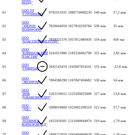
МОЛД"
ООО ТД
61
0701011931
1080718000230
540 млн
17,2 млн
"СТРОЙМАШ"
ООО
62
"ЭЛЕРОН
7826044050
1027810259784
538 млн
35 млн
ПОЛИФОРМ"
ООО
63
7839321576
1057812480450
534 млн
456 тыс
"ПЛАСТПОЛИМЕРТОРГ"
ООО
64
"КЛИНЦОВСКИЙ
3241015986
1183256002709
532 млн
2,85 млн
ПЛАСТИК"
ООО
65
5042143419
1165007054541
531 млн
-22,8 млн
"ГРИНПАК"
ООО
66
7804586290
1167847494682
530 млн
54 млн
"ЭКОПРОМ"
ООО
67
"ИПК
5263150012
1225200025698
527 млн
13,8 млн
ДОКАКОМПОЗИТ"
ООО
68
5008019669
1025001200510
522 млн
57,7 млн
"ДПС"
ООО
69
"ПОЛИМЕР
1655459301
1211600044974
510 млн
1,79 млн
КОРПОРЭЙТЕД"
ООО
70
5408223059
1045404669639
509 млн
1,26 млн