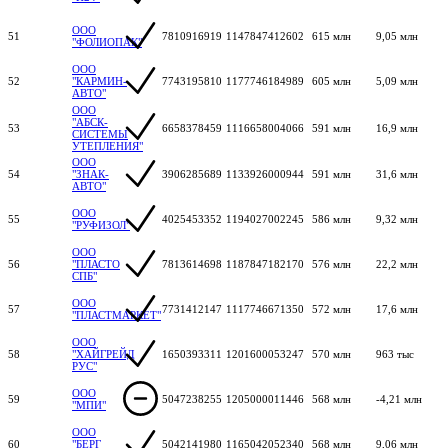
ООО
51
7810916919
1147847412602
615 млн
9,05 млн
"ФОЛИОПАК"
ООО
52
"КАРМИН-
7743195810
1177746184989
605 млн
5,09 млн
АВТО"
ООО
"АБСК-
53
6658378459
1116658004066
591 млн
16,9 млн
СИСТЕМЫ
УТЕПЛЕНИЯ"
ООО
54
"ЗНАК-
3906285689
1133926000944
591 млн
31,6 млн
АВТО"
ООО
55
4025453352
1194027002245
586 млн
9,32 млн
"РУФИЗОЛ"
ООО
56
"ПЛАСТО
7813614698
1187847182170
576 млн
22,2 млн
СПБ"
ООО
57
7731412147
1117746671350
572 млн
17,6 млн
"ПЛАСТМАРКЕТ"
ООО
58
"ХАЙГРЕЙД
1650393311
1201600053247
570 млн
963 тыс
РУС"
ООО
59
5047238255
1205000011446
568 млн
-4,21 млн
"МПИ"
ООО
60
"БЕРГ
5042141980
1165042052340
568 млн
9,06 млн