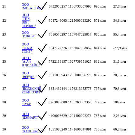
ООО
21
6732058257
1136733007993
895 млн
27,6 млн
"МЕТАЛЮКС"
ООО
"ТПК
22
5047249063
1215000023292
871 млн
34,9 млн
ВИП
СЕРВИС"
ООО
23
7810578297
1107847029817
868 млн
95,4 млн
"РОКСИ"
ООО
24
"ЗЕБРА
5047172276
1155047008852
844 млн
-37,9 млн
ТОЙЗ"
ООО "
25
(А.А.)
7722168157
1027739551025
832 млн
31,6 млн
Л.ДИЗАЙН"
ООО
26
5011038943
1205000096278
807 млн
20,3 млн
"ВЕРДЕ"
ООО
27
"ВОЛЖСКИЙ
6321432444
1176313053773
797 млн
70,3 млн
КОМПОЗИТ"
ООО
28
5263099888
1135263003358
792 млн
106 млн
"ЗУМ"
ООО
29
4400008629
1224400002276
785 млн
2,23 млн
"ДЖИАРТ"
ООО
30
1651080248
1171690047891
783 млн
66,8 млн
"ХАНПЛАСТ"