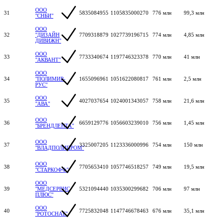
ООО
31
5835084955
1105835000270
776 млн
99,3 млн
"СНБИ"
ООО
32
"ДИЗАЙН
7709318879
1027739196715
774 млн
4,85 млн
ДИВИЖН"
ООО
33
7733340674
1197746323378
770 млн
41 млн
"АКВАНТ"
ООО
34
"ПОЛИМИР-
1655096961
1051622080817
761 млн
2,5 млн
РУС"
ООО
35
4027037654
1024001343057
758 млн
21,6 млн
"АВА"
ООО
36
6659129776
1056603239010
756 млн
1,45 млн
"БРЕНДЛЕНТА"
ООО
37
3325007205
1123336000996
754 млн
150 млн
"ВЛАДПОЛИПРОМ"
ООО
38
7705653410
1057746518257
749 млн
19,5 млн
"СТАРКОФФ"
ООО
39
"МЕДСЕРВИС
5321094440
1035300299682
706 млн
97 млн
ПЛЮС"
ООО
40
7725832048
1147746678463
676 млн
35,1 млн
"РОТОСНАБ"