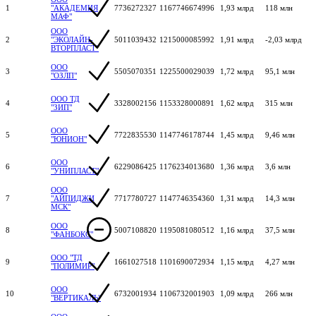
1
"АКАДЕМИЯ
7736272327
1167746674996
1,93 млрд
118 млн
МАФ"
ООО
2
"ЭКОЛАЙН-
5011039432
1215000085992
1,91 млрд
-2,03 млрд
ВТОРПЛАСТ"
ООО
3
5505070351
1225500029039
1,72 млрд
95,1 млн
"ОЗЛП"
ООО ТД
4
3328002156
1153328000891
1,62 млрд
315 млн
"ЗИП"
ООО
5
7722835530
1147746178744
1,45 млрд
9,46 млн
"ЮНИОН"
ООО
6
6229086425
1176234013680
1,36 млрд
3,6 млн
"УНИПЛАСТ"
ООО
7
"АЙПИДЖИ
7717780727
1147746354360
1,31 млрд
14,3 млн
МСК"
ООО
8
5007108820
1195081080512
1,16 млрд
37,5 млн
"ФАНБОКС"
ООО "ТД
9
1661027518
1101690072934
1,15 млрд
4,27 млн
"ПОЛИМИР"
ООО
10
6732001934
1106732001903
1,09 млрд
266 млн
"ВЕРТИКАЛЬ"