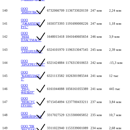
ООО
140
6732066709
1136733020159
247 млн
2,24 млн
"ИМПУЛЬС+"
ООО
141
"ДЖАНХЕНГ
1650373393
1191690000226
247 млн
1,18 млн
РУС"
ООО
142
"НПЦ
1648015418
1041640605654
246 млн
3,9 млн
ПЛАСТМАСС"
ООО
143
6324101970
1196313047545
245 млн
2,39 млн
"СПЕЦПЛАСТ"
ООО
144
6321424884
1176313010653
242 млн
-15,3 млн
"ПРОГРЕССТЛТ"
ООО
145
"КАМПЛАСТ-
6321113582
1026301985544
241 млн
12 тыс
Т"
ООО
146
"РНД-
6161044088
1056161055389
241 млн
445 тыс
ФИЛЬТР"
ООО
147
"НЕКСУС
9715454094
1237700433211
237 млн
3,84 млн
ГРУПП"
ООО
148
3317027529
1213300005852
235 млн
10,7 млн
"ШВЕЙПРОМ"
ООО "ПК
149
3311022940
1153339001089
234 млн
2,68 млн
"РУСПАК"