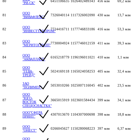
80
6451106635
1026402489343
456 млн
69,2 млн
"РИ-СК"
ООО
81
7326040114
1117326002090
430 млн
13,7 млн
"ВИВАФЛЕКС"
ООО
82
7724416711
1177746833186
416 млн
53,3 млн
"ИНВЕСТТЕХПРОМ"
ООО
83
7730004924
1157746012159
411 млн
39,3 млн
"МЕРИТОГРУПП"
ООО
84
6165218779
1196196011021
410 млн
1,1 млн
"АКВАПЛАСТ"
ООО
85
"ГЕВА-
5024169118
1165024058253
405 млн
32,4 млн
ТРЕЙД"
ЗАО
86
5053010266
1025007116045
402 млн
23,5 млн
"ПОЛИМЕР"
ООО
"ЮГО-
87
3665015919
1023601584434
399 млн
34,1 млн
ВОСТОК
СПЕЦОСНАСТКА"
ООО"СФЕРА
88
4307013670
1104307000698
398 млн
18,8 млн
ПРИНТ"
ООО
89
0266045627
1150280068223
397 млн
6,37 млн
"ОНЕСТ"
ООО