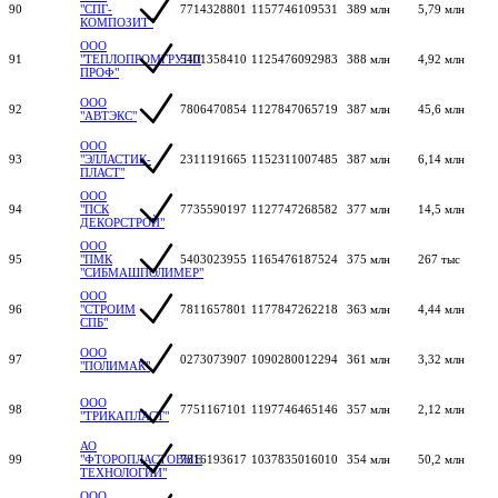
90
"СПГ-
7714328801
1157746109531
389 млн
5,79 млн
КОМПОЗИТ"
ООО
91
"ТЕПЛОПРОМГРУПП
5401358410
1125476092983
388 млн
4,92 млн
ПРОФ"
ООО
92
7806470854
1127847065719
387 млн
45,6 млн
"АВТЭКС"
ООО
93
"ЭЛЛАСТИК-
2311191665
1152311007485
387 млн
6,14 млн
ПЛАСТ"
ООО
94
"ПСК
7735590197
1127747268582
377 млн
14,5 млн
ДЕКОРСТРОЙ"
ООО
95
"ПМК
5403023955
1165476187524
375 млн
267 тыс
"СИБМАШПОЛИМЕР"
ООО
96
"СТРОИМ
7811657801
1177847262218
363 млн
4,44 млн
СПБ"
ООО
97
0273073907
1090280012294
361 млн
3,32 млн
"ПОЛИМАК"
ООО
98
7751167101
1197746465146
357 млн
2,12 млн
"ТРИКАПЛАСТ"
АО
99
"ФТОРОПЛАСТОВЫЕ
7816193617
1037835016010
354 млн
50,2 млн
ТЕХНОЛОГИИ"
ООО