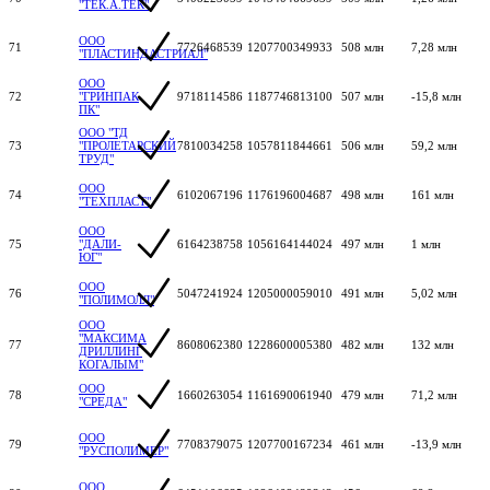
"ТЕК.А.ТЕК"
ООО
71
7726468539
1207700349933
508 млн
7,28 млн
"ПЛАСТИНДАСТРИАЛ"
ООО
72
"ГРИНПАК
9718114586
1187746813100
507 млн
-15,8 млн
ПК"
ООО "ТД
73
"ПРОЛЕТАРСКИЙ
7810034258
1057811844661
506 млн
59,2 млн
ТРУД"
ООО
74
6102067196
1176196004687
498 млн
161 млн
"ТЕХПЛАСТ"
ООО
75
"ДАЛИ-
6164238758
1056164144024
497 млн
1 млн
ЮГ"
ООО
76
5047241924
1205000059010
491 млн
5,02 млн
"ПОЛИМОЛЛ"
ООО
"МАКСИМА
77
8608062380
1228600005380
482 млн
132 млн
ДРИЛЛИНГ
КОГАЛЫМ"
ООО
78
1660263054
1161690061940
479 млн
71,2 млн
"СРЕДА"
ООО
79
7708379075
1207700167234
461 млн
-13,9 млн
"РУСПОЛИМЕР"
ООО