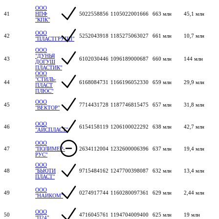
ООО
41
НПФ
5022558856
1105022001666
663 млн
45,1 млн
"КПК"
ООО
42
5252043918
1185275063027
661 млн
10,7 млн
"ПЛАСТГРУПП"
ООО
"ДУНЬЯ
43
6102030446
1096189000687
660 млн
144 млн
ДОГУШ
ПЛАСТИК"
ООО
"СТИЛЬ-
44
6168084731
1166196052330
659 млн
29,9 млн
ПЛАСТ
ПЛЮС"
ООО
45
7714431728
1187746815475
657 млн
31,8 млн
"ВЕКТОР"
ООО
46
6154158119
1206100022292
638 млн
42,7 млн
"АЙСПЛАСТ"
ООО
47
"ПОЛИМЕР-
2634112004
1232600006396
637 млн
19,4 млн
РУС"
ООО
48
"БЬЮТИ
9715484162
1247700398087
632 млн
13,4 млн
ПЛАСТ"
ООО
49
0274917744
1160280097361
629 млн
2,44 млн
"НАИКОМ"
ООО
50
4716045761
1194704009400
625 млн
19 млн
"П24"